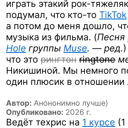
играть этакий
рок-тяжеляк
подумал, что
кто-то
TikTok
а потом до меня дошло, что
музыка из фильма. (
Песня
Hole
группы
Muse
. — ред.
)
что это
рингтон
ringtone
м
Никишиной. Мы немного п
один плюсик в отношении
Автор:
Анононимно лучше)
Опубликовано:
2026 г.
Ведёт техрис на
1 курсе
(1