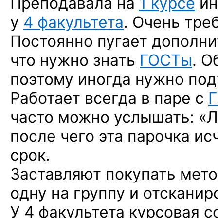
Преподавала на
1 курсе
ин
у
4 факультета
. Очень тре
Постоянно пугает дополни
что нужно знать
ГОСТы
. О
поэтому иногда нужно под
Работает всегда в паре с
Г
часто можно услышать: «Ла
после чего эта парочка ис
срок.
Заставляют покупать мето
одну на группу и отсканир
У 4 факультета курсовая 