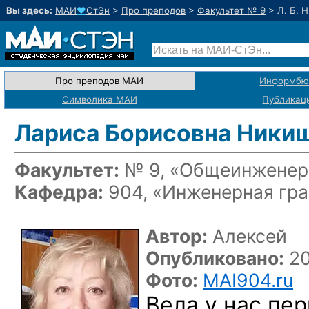
Вы здесь:
МАИ
♥
СтЭн
>
Про преподов
>
Факультет № 9
>
Л. Б. 
Про преподов МАИ
Информбю
Символика МАИ
Публикац
Лариса Борисовна Ники
Факультет:
№ 9, «Общеинженерн
Кафедра:
904, «Инженерная гр
Автор:
Алексей
Опубликовано:
20
Фото:
MAI904.ru
Вела у нас пе