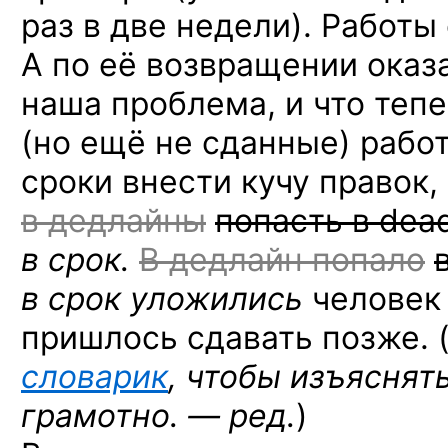
раз в две недели). Работы
А по её возвращении оказа
наша проблема, и что теп
(но ещё не сданные) рабо
сроки внести кучу правок
в дедлайны
попасть в dead
в срок.
В дедлайн попало
в срок уложились
человек 
пришлось сдавать позже. 
словарик
, чтобы изъяснят
грамотно. — ред.
)