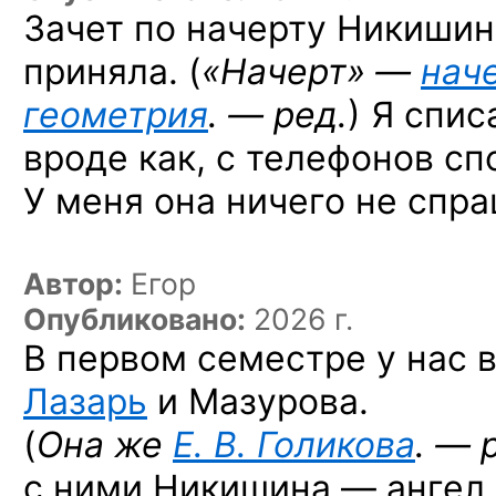
Зачет по начерту Никишин
приняла. (
«Начерт» —
нач
геометрия
. — ред.
) Я спис
вроде как, с телефонов сп
У меня она ничего не спра
Автор:
Егор
Опубликовано:
2026 г.
В первом семестре у нас 
Лазарь
и Мазурова.
(
Она же
Е. В. Голикова
. — 
с ними Никишина — ангел.