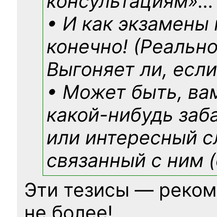
консультациям»
…
• И как экзамены
конечно! (Реально
Выгоняет ли, если
• Может быть, ва
какой-нибудь
заб
или интересный с
связанный с ним (
Эти тезисы — реком
не более!