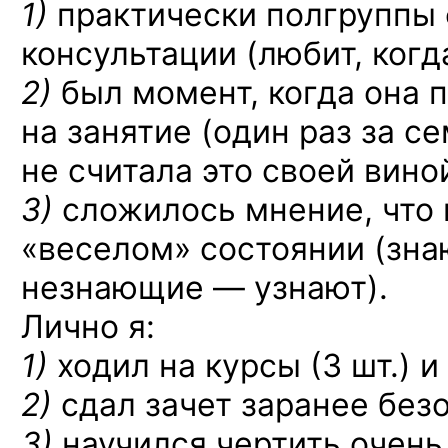
1)
практически полгруппы 
консультации (любит, когд
2)
был момент, когда она 
на занятие (один раз за с
не считала это своей вино
3)
сложилось мнение, что 
«веселом» состоянии (зна
незнающие — узнают).
Лично я:
1)
ходил на курсы (3 шт.) и 
2)
сдал зачет заранее безо
3)
научился чертить очень