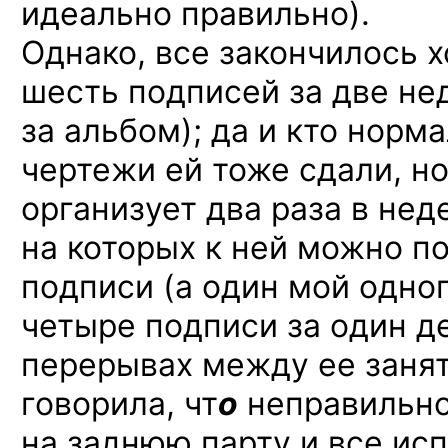
идеально правильно).
Однако, все закончилось х
шесть подписей за две не
за альбом); да и кто норм
чертежи ей тоже сдали, но
организует два раза в нед
на которых к ней можно п
подписи (а один мой одно
четыре подписи за один де
перерывах между ее занят
говорила, чт
о
неправильно
на заднюю парту и все исп