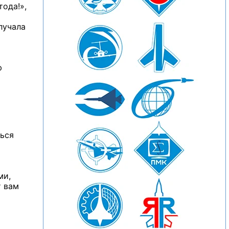
тода!»,
олучала
ю
ться
ми,
т вам