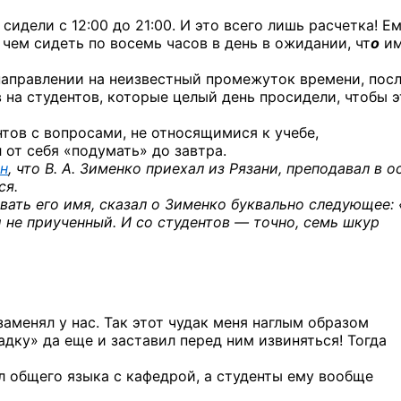
идели с 12:00 до 21:00. И это всего лишь расчетка! Е
, чем сидеть по восемь часов в день в ожидании, чт
о
им
направлении на неизвестный промежуток времени, посл
в на студентов, которые целый день просидели, чтобы э
нтов с вопросами, не относящимися к учебе,
 от себя «подумать» до завтра.
н
, что В. А. Зименко приехал из Рязани, преподавал в 
ся.
ывать его имя, сказал о Зименко буквально следующее:
 не приученный. И со студентов — точно, семь шкур
аменял у нас. Так этот чудак меня наглым образом
радку» да еще и заставил перед ним извиняться! Тогда
л общего языка с кафедрой, а студенты ему вообще