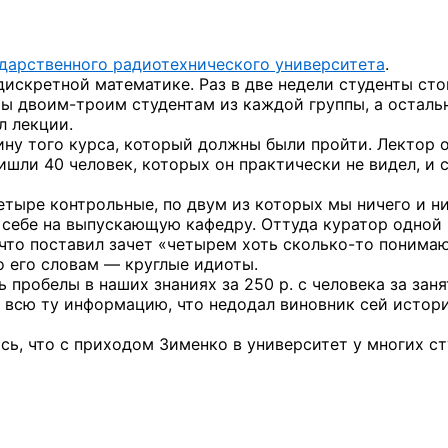
ударственного радиотехнического университета
.
дискретной математике. Раз в две недели студенты ст
еты
двоим-троим
студентам из каждой группы, а осталь
л лекции.
ину того курса, который должны были пройти. Лектор 
ишли 40 человек, которых он практически не видел, и с
етыре контрольные, по двум из которых мы ничего и н
к себе на выпускающую кафедру. Оттуда куратор одной
 что поставил зачет «четырем хоть
сколько-то
понима
о его словам — круглые идиоты.
 пробелы в наших знаниях за 250 р. с человека за заня
 всю ту информацию, что недодал виновник сей истор
сь, что с приходом Зименко в университет у многих с