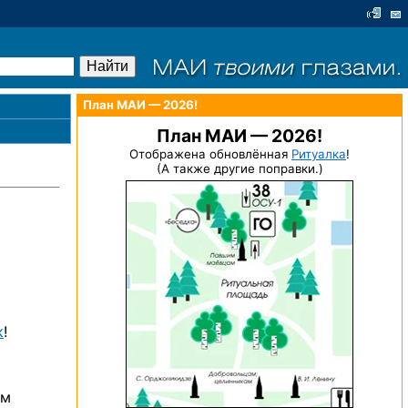
План МАИ — 2026!
План МАИ — 2026!
Отображена обновлённая
Ритуалка
!
(А также другие поправки.)
к
!
ем