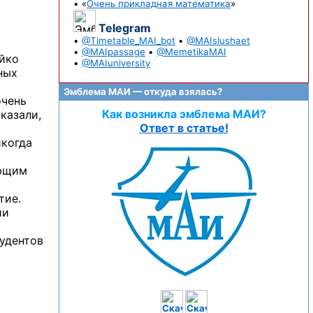
• «
Очень прикладная математика
»
Telegram
•
@Timetable_MAI_bot
•
@MAIslushaet
•
@MAIpassage
•
@MemetikaMAI
ойко
•
@MAIuniversity
ных
Эмблема МАИ — откуда взялась?
очень
Как возникла эмблема МАИ?
казали,
Ответ в статье!
икогда
ющим
тие.
ии
тудентов