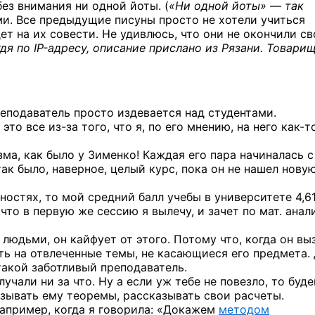
без внимания ни одной йоты. (
«Ни одной йоты» — так
и. Все предыдущие писуны просто не хотели учиться
ет на их совести. Не удивлюсь, что они не окончили с
удя
по IP-адресу,
описание прислано из Рязани. Товари
реподаватель просто издевается над студентами.
 это все
из-за
того, что я, по его мнению, на него
как-т
зма, как было у Зименко! Каждая его пара начиналась с
так было, наверное, целый курс, пока он не нашел нову
остях, то мой средний балл учебы в университете 4,61
что в первую же сессию я вылечу, и зачет по мат. анал
 людьми, он кайфует от этого. Потому что, когда он вы
ить на отвлеченные темы, не касающиеся его предмета.
такой заботливый преподаватель.
учали ни за что. Ну а если уж тебе не повезло, то буд
азывать ему теоремы, рассказывать свои расчеты.
например, когда я говорила: «Докажем
методом