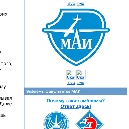
.SVG
.PNG
воих
щ
о
 того,
ю
.
.SVG
.PNG
изу
Эмблемы факультетов МАИ
зывал
Почему такие эмблемы?
 Даже
Ответ здесь!
ешь