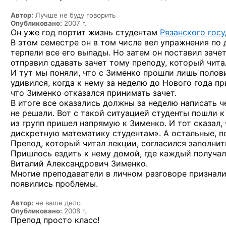
Автор:
Лучше не буду говорить
Опубликовано:
2007 г.
Он уже год портит жизнь студентам
Рязанского гос
В этом семестре он в том числе вел упражнения по 
терпели все его выпады. Но затем он поставил зач
отправил сдавать зачет тому преподу, который чита
И тут мы поняли, что с Зименко прошли лишь полов
удивился, когда к нему за неделю до Нового года пр
что Зименко отказался принимать зачет.
В итоге все оказались должны за неделю написать ч
не решали. Вот с такой ситуацией студенты пошли 
из групп пришел напрямую к Зименко. И тот сказал,
дискретную математику студентам». А остальные, п
Препод, который читал лекции, согласился заполнить
Пришлось ездить к нему домой, где каждый получал
Виталий Александрович Зименко.
Многие преподаватели в личном разговоре признали
появились проблемы.
Автор:
не ваше дело
Опубликовано:
2008 г.
Препод просто класс!