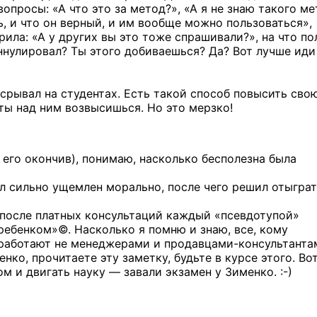
вопросы: «А что это за метод?», «А я не знаю такого ме
, и что он верный, и им вообще можно пользоваться»,
оворила: «А у других вы это тоже спрашивали?», на что п
 аннулировал? Ты этого добиваешься? Да? Вот лучше иди
срывал на студентах. Есть такой способ повысить сво
 ты над ним возвысишься. Но это мерзко!
к его окончив), понимаю, насколько бесполезна была
ыл сильно ущемлен морально, после чего решил отыгра
о после платных консультаций каждый «псевдотупой»
 ребенком»©. Насколько я помню и знаю, все, кому
с работают не менеджерами и продавцами-консультанта
нко, прочитаете эту заметку, будьте в курсе этого. Во
ом и двигать науку — завали экзамен
у Зименко. :-)