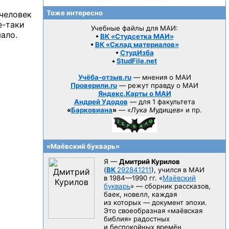
Тоже интересно
 человек
е-таки
Учебные файлы для МАИ:
мало.
•
ВК «Студсетка МАИ»
•
ВК «Склад материалов»
•
СтудИзба
•
StudFile.net
Учёба-отзыв.ru
— мнения о МАИ
Проверили.ru
— режут правду о МАИ
Яндекс.Карты о МАИ
Андрей Удодов
— для 1 факультета
«
Барковиана
»
—
«Лука Мудищев»
и пр.
«Маёвский букварь»
Я —
Дмитрий Курилов
(
ВК
292841211
), учился в МАИ
в 1984—1990 гг.
«
Маёвский
букварь
» — сборник рассказов,
баек, новелл, каждая
из которых — документ эпохи.
Это своеобразная «маёвская
библия» радостных
и беспокойных времён