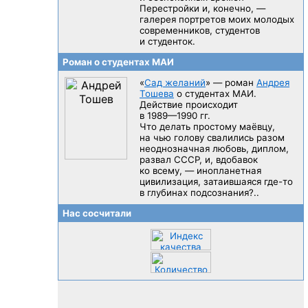
Перестройки и, конечно, —
галерея портретов моих молодых
современников, студентов
и студенток.
Роман о студентах МАИ
«
Сад желаний
» — роман
Андрея
Тошева
о студентах МАИ.
Действие происходит
в 1989—1990 гг.
Что делать простому маёвцу,
на чью голову свалились разом
неоднозначная любовь, диплом,
развал CCCP, и, вдобавок
ко всему, — инопланетная
цивилизация, затаившаяся
где-то
в глубинах подсознания?..
Нас сосчитали