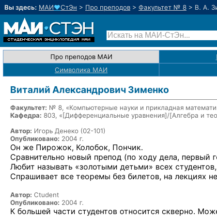
Вы здесь:
МАИ
♥
СтЭн
>
Про преподов
>
Факультет № 8
>
В. А. 
Про преподов МАИ
Символика МАИ
Виталий Александрович Зименко
Факультет:
№ 8, «Компьютерные науки и прикладная математи
Кафедра:
803, «
[Дифференциальные уравнения]/[Алгебра и тео
Автор:
Игорь Денеко (02-101)
Опубликовано:
2004 г.
Он же Пирожок, Колобок, Пончик.
Сравнительно новый препод (по ходу дела, первый г
Любит называть «золотыми детьми» всех студентов,
Спрашивает все теоремы без билетов, на лекциях н
Автор:
Ctudent
Опубликовано:
2004 г.
К большей части студентов относится скверно. Може