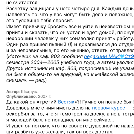
не считается.
Расчетку защищали у него четыре дня. Каждый день с
наплевать то, что у вас могут быть дела и поважнее
это туловище тебя спросит.
Имеет привычку бросить все и уйти в неизвестном 
прийти и сказать, что он устал и едет домой, плюну
нехороший человек у них соизволил принять работу.
Один раз пришел пьяный (!) и докапывался до студе
и за неправильные, по его мнению, ответы отправлял
(
Источник на каф. 803 сообщил
редакции
МАИ
♥
СтЭ
семестре
2004—2005 учебного года,
а затем уволил
Другой источник на каф. 803, попросивший не указ
он был в
общем-то
не вредный, но к маёвской жизни
снимал». — ред.
)
Автор:
Шкарупа
Опубликовано:
2007 г.
Да какой он «третий
Вестяк
»?! Гумно он полное был!
Довелось мне с ним иметь дело на
первом курсе
— з
оскорбил за то, что я «смотрел на доску, а не в тет
я молодой был, но попадись он мне сейчас…
И ушел он потому, что по сволоте душевной не наше
щи разбить уже желали, так он всех достал.