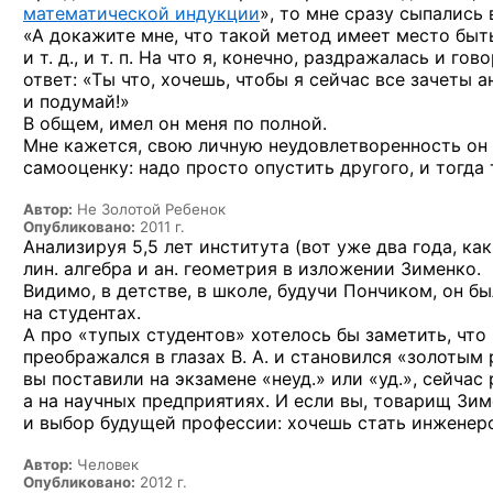
математической индукции
», то мне сразу сыпались 
«А докажите мне, что такой метод имеет место быть
и т. д., и т. п. На что я, конечно, раздражалась и г
ответ: «Ты что, хочешь, чтобы я сейчас все зачеты
и подумай!»
В общем, имел он меня по полной.
Мне кажется, свою личную неудовлетворенность он 
самооценку: надо просто опустить другого, и тогда
Автор:
Не Золотой Ребенок
Опубликовано:
2011 г.
Анализируя 5,5 лет института (вот уже два года, ка
лин. алгебра и ан. геометрия в изложении Зименко.
Видимо, в детстве, в школе, будучи Пончиком, он б
на студентах.
А про «тупых студентов» хотелось бы заметить, чт
преображался в глазах В. А. и становился «золотым
вы поставили на экзамене «неуд.» или «уд.», сейча
а на научных предприятиях. И если вы, товарищ Зиме
и выбор будущей профессии: хочешь стать инженер
Автор:
Человек
Опубликовано:
2012 г.