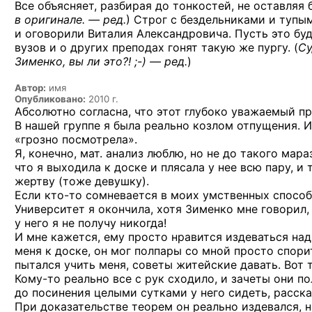
Все объясняет, разбирая до тонкостей, не оставляя 
в оригинале. — ред.
)
Строг с бездельниками и тупым
и оговорили Виталия Александровича. Пусть это буд
вузов и о других преподах гонят такую же пургу. (
С
Зименко, вы ли
это?! ;-) — ред.
)
Автор:
имя
Опубликовано:
2010 г.
Абсолютно согласна, что этот глубоко уважаемый п
В нашей группе я была реально козлом отпущения. И
«грозно посмотрела».
Я, конечно, мат. анализ люблю, но не до такого мара
что я выходила к доске и плясала у нее всю пару, и 
жертву (тоже девушку).
Если
кто-то
сомневается в моих умственных способн
Университет я окончила, хотя Зименко мне говорил, 
у него я не получу никогда!
И мне кажется, ему просто нравится издеваться над
меня к доске, он мог полпары со мной просто спор
пытался учить меня, советы житейские давать. Вот 
Кому-то
реально все с рук сходило, и зачеты они пол
до посинения целыми сутками у него сидеть, расск
При доказательстве теорем он реально издевался, 