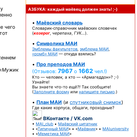
му
АЗБУКА: каждый маёвец должен
знать! ;-)
енно
•
Маёвский словарь
е чего
Словарик-справочник
маёвских словечек
тот
(
козерог
,
черепаха
,
ГУК…
).
•
Символика МАИ
Эмблемы факультетов
,
эмблема МАИ
,
«ромб» МАИ
— откуда взялись?
осеннем
•
Про преподов МАИ
 «Мужик
7967
1662
(Отзывов:
о
чел.!)
Кто —
человек,
а кто —
«Армагеддон»? ;-)
Узнайте!
Вы знаете
что-то
ещё?!
Так сообщите!
(
Заполните форму
или
напишите письмо
.)
•
План МАИ
(и
спутниковый снимок
)
Где какие корпуса, общаги, проходные?
ВКонтакте / VK.com
•
MAI_club
•
Маёвский цитатник
• «
Типичный МАИ
» • «
Маёвник
» •
MAIuniversity
• «
Меметика МАИ
»