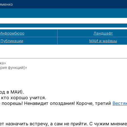
Зименко
Информбюро
Ландшафт
Публикации
МАИ
и маёвцы
ка»
рия функций]
»
од в МАИ).
 кто хорошо учится.
е поорешь! Ненавидит опоздания! Короче, третий
Вестя
т назначить встречу, а сам не прийти. С чужим мнени