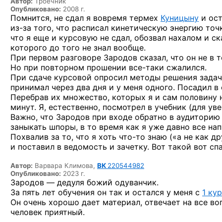
Автор:
Троечник
Опубликовано:
2008 г.
Помнится, не сдал я вовремя термех
Куницыну
и ост
из-за
того, что расписал кинетическую энергию точки
что я еще и курсовую не сдал, обозвал нахалом и ск
которого до того не знал вообще.
При первом разговоре Зародов сказал, что он не в т
Но при повторном прошении
все-таки
сжалился.
При сдаче курсовой опросил методы решения задач 
принимал через два дня и у меня одного. Посадил в
Перебрав их множество, которых я и сам половину н
минут. Я, естественно, посмотрел в учебник (для ув
Важно, что Зародов при входе обратно в аудиторию 
заныкать шпоры, в то время как я уже давно все нап
Похвалив за то, что я хоть
что-то
знаю («а не как др
и поставил в ведомость и зачетку. Вот такой вот сп
Автор:
Варвара Климова,
ВК
220544982
Опубликовано:
2023 г.
Зародов — дедуля божий одуванчик.
За пять лет обучения он так и остался у меня с
1 ку
Он очень хорошо дает материал, отвечает на все воп
человек приятный.