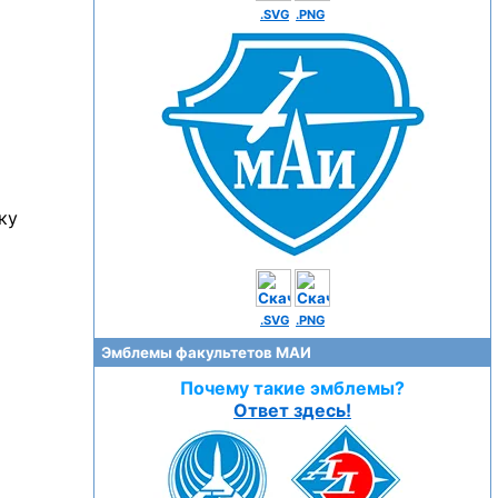
.SVG
.PNG
ку
.SVG
.PNG
Эмблемы факультетов МАИ
Почему такие эмблемы?
Ответ здесь!