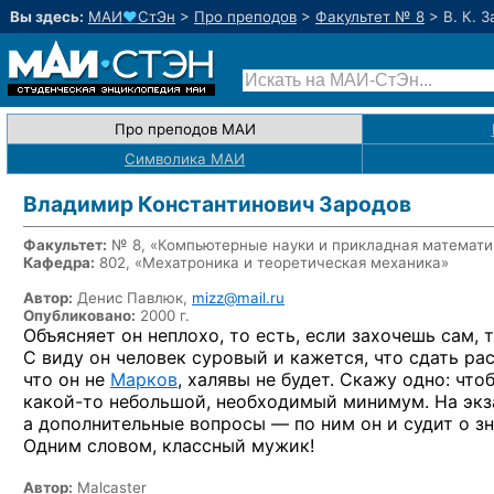
Вы здесь:
МАИ
♥
СтЭн
>
Про преподов
>
Факультет № 8
>
В. К. 
Про преподов МАИ
Символика МАИ
Владимир Константинович Зародов
Факультет:
№ 8, «Компьютерные науки и прикладная математи
Кафедра:
802, «Мехатроника и теоретическая механика»
Автор:
Денис Павлюк,
mizz@mail.ru
Опубликовано:
2000 г.
Объясняет он неплохо, то есть, если захочешь сам, 
С виду
он человек суровый
и кажется,
что сдать ра
что он
не
Марков
,
халявы
не будет.
Скажу одно: что
какой-то
небольшой, необходимый минимум.
На эк
а дополнительные
вопросы —
по ним
он и судит
о з
Одним словом, классный мужик!
Автор:
Malcaster