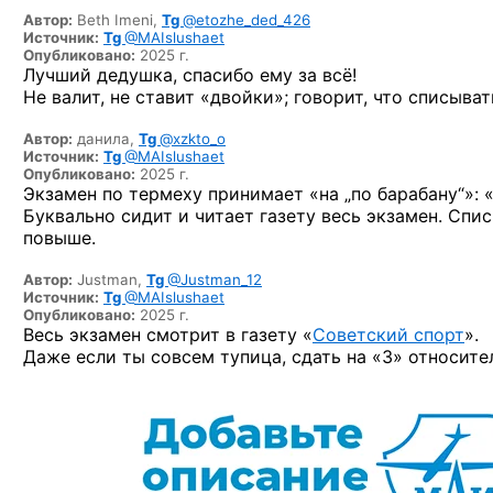
Автор:
Beth Imeni,
Tg
@etozhe_ded_426
Источник:
Tg
@MAIslushaet
Опубликовано:
2025 г.
Лучший дедушка, спасибо ему за всё!
Не валит, не ставит «двойки»; говорит, что списыват
Автор:
данила,
Tg
@xzkto_o
Источник:
Tg
@MAIslushaet
Опубликовано:
2025 г.
Экзамен по термеху принимает «на „по барабану“»: 
Буквально сидит и читает газету весь экзамен. Спи
повыше.
Автор:
Justman,
Tg
@Justman_12
Источник:
Tg
@MAIslushaet
Опубликовано:
2025 г.
Весь экзамен смотрит в газету «
Советский спорт
».
Даже если ты совсем тупица, сдать на «3» относите