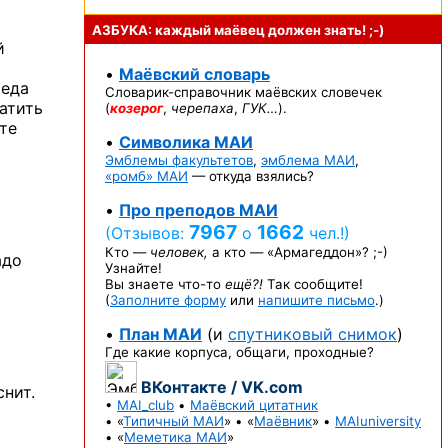
АЗБУКА: каждый маёвец должен
знать! ;-)
й
•
Маёвский словарь
седа
Словарик-справочник
маёвских словечек
атить
(
козерог
,
черепаха
,
ГУК…
).
те
•
Символика МАИ
Эмблемы факультетов
,
эмблема МАИ
,
«ромб» МАИ
— откуда взялись?
•
Про преподов МАИ
7967
1662
(Отзывов:
о
чел.!)
Кто —
человек,
а кто —
«Армагеддон»? ;-)
адо
Узнайте!
Вы знаете
что-то
ещё?!
Так сообщите!
(
Заполните форму
или
напишите письмо
.)
•
План МАИ
(и
спутниковый снимок
)
Где какие корпуса, общаги, проходные?
ВКонтакте / VK.com
снит.
•
MAI_club
•
Маёвский цитатник
• «
Типичный МАИ
» • «
Маёвник
» •
MAIuniversity
• «
Меметика МАИ
»