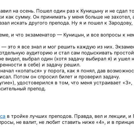
авил на осень. Пошел один раз к Куницыну и не сдал т
 как сумму. Он принимать у меня больше не захотел, а
азал искать другого препода. Ну я и пошел к Зародову,
еме, и что экзаменатор — Куницын, и все вопросы к не
— это я все знал и мог решить каждую из них. Экзаме
 отдельную аудиторию и стал сам подыскивать простой
е видел, выбрал один (хотя задачу выбирал я) и ушел 
еренности в себе) и задачу решил.
начал «копаться» у порога, как я понял, дав возможно
исал. Потом он спросил билет и проверил задачу.
угие»), удостоверился в том, что меня устраивает «3»,
асительный препод.
рса
в тройке лучших преподов. Правда, вел и лекции, и 
росы, не валит, не любит ставить ниже «4», и в принци