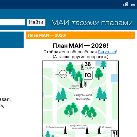
План МАИ — 2026!
План МАИ — 2026!
Отображена обновлённая
Ритуалка
!
(А также другие поправки.)
зал,
ь,