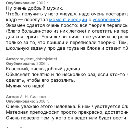
Опубликовано:
2002 г.
Ну очень
добрый мужик.
Чтобы получить
у него
«неуд.», надо очень постарат
кадр —
перепутал
момент инерции
с
ускорением
.
Экзамен сдается очень просто: вся теория перепис
(благо большинство
из них
легкие)
и ответить
на па
для «пятерки».
Если же
вы ничего
не учили
и не реш
только
за то,
что пришли
и переписали
теорию. Тем,
школьную задачу
про два
груза
на блоке
и ставит «3
Автор:
stydent_dobrojelatel
Опубликовано:
2006 г.
Классный, очень добрый дядька.
Объясняет понятно и по несколько раз, если
кто-то
сделать, чтобы его разозлить.
Мужик что надо!
Автор:
А. Н. Силенок
Опубликовано:
2008 г.
Очень уважаю этого человека. В нем чувствуется бл
Материал преподносит просто прекрасно, достаточно
Очень повезло тем, у кого он ведет или будет вести.