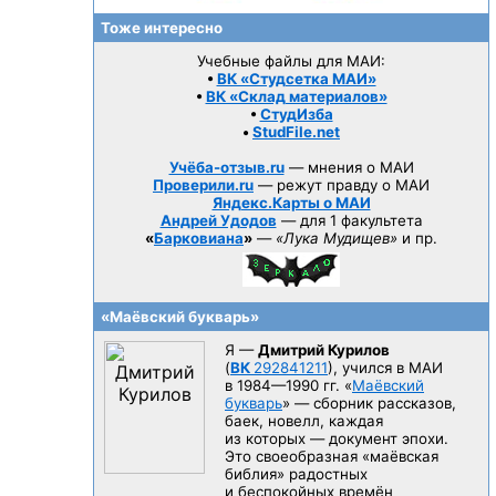
Тоже интересно
Учебные файлы для МАИ:
•
ВК «Студсетка МАИ»
•
ВК «Склад материалов»
•
СтудИзба
•
StudFile.net
Учёба-отзыв.ru
— мнения о МАИ
Проверили.ru
— режут правду о МАИ
Яндекс.Карты о МАИ
Андрей Удодов
— для 1 факультета
«
Барковиана
»
—
«Лука Мудищев»
и пр.
«Маёвский букварь»
Я —
Дмитрий Курилов
(
ВК
292841211
), учился в МАИ
в 1984—1990 гг.
«
Маёвский
букварь
» — сборник рассказов,
баек, новелл, каждая
из которых — документ эпохи.
Это своеобразная «маёвская
библия» радостных
и беспокойных времён