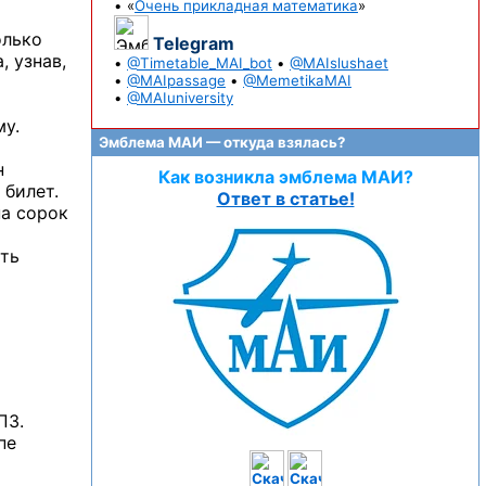
• «
Очень прикладная математика
»
олько
Telegram
, узнав,
•
@Timetable_MAI_bot
•
@MAIslushaet
•
@MAIpassage
•
@MemetikaMAI
•
@MAIuniversity
му.
Эмблема МАИ — откуда взялась?
н
Как возникла эмблема МАИ?
 билет.
Ответ в статье!
на сорок
сть
ПЗ.
пе