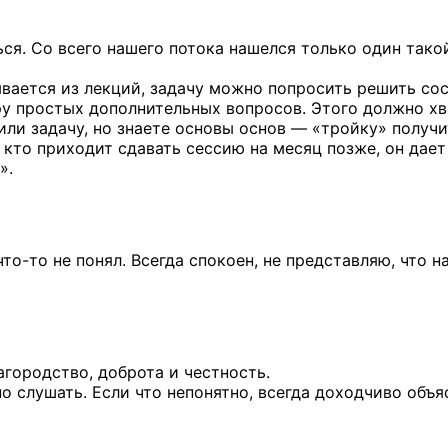
ься.
Со всего
нашего потока нашелся только один тако
ывается
из лекций,
задачу можно попросить решить со
ру
простых дополнительных вопросов. Этого должно хв
или
задачу,
но знаете
основы
основ —
«тройку» получи
 кто приходит сдавать сессию
на месяц
позже, он дает
».
что-то
не понял. Всегда спокоен, не представляю, что н
агородство, доброта и честность.
 слушать. Если что непонятно, всегда доходчиво объя