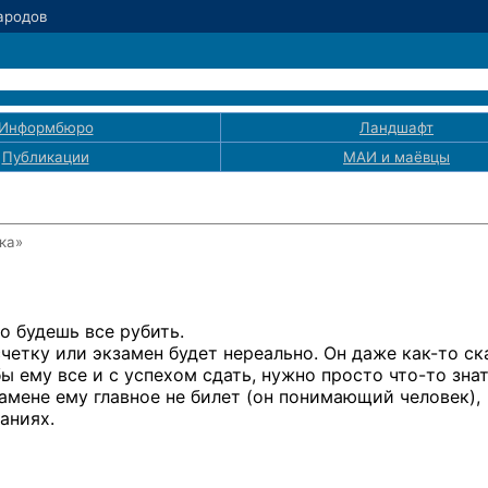
Зародов
Информбюро
Ландшафт
Публикации
МАИ
и маёвцы
ка»
то будешь все рубить.
счетку или экзамен будет нереально. Он даже
как-то
ска
бы ему все
и с успехом
сдать, нужно просто
что-то
знат
замене
ему главное
не билет
(он понимающий
человек),
наниях.