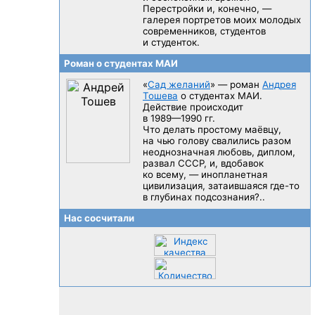
Перестройки и, конечно, —
галерея портретов моих молодых
современников, студентов
и студенток.
Роман о студентах МАИ
«
Сад желаний
» — роман
Андрея
Тошева
о студентах МАИ.
Действие происходит
в 1989—1990 гг.
Что делать простому маёвцу,
на чью голову свалились разом
неоднозначная любовь, диплом,
развал CCCP, и, вдобавок
ко всему, — инопланетная
цивилизация, затаившаяся
где-то
в глубинах подсознания?..
Нас сосчитали