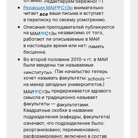
(отзыва).
Редактируем бережно! :-)
Редакция
МАИ
♥
СтЭн
внимательно
читает
ваши письма и вступает
все
в переписку по своему усмотрению.
Описания преподавателей публикуются
на
независимо от того,
МАИ
♥
СтЭн
работают ли описываемые в МАИ
в настоящее время или нет:
память
бесценна.
Во второй половине
2010-х гг.
в МАИ
были введены так называемые
(Так начальство теперь
«институты».
хочет называть факультеты:
—
schools
на манер западных университетов.)
придерживается здравого
МАИ
♥
СтЭн
смысла и традиционно называет
факультеты —
факультетами.
Квадратные скобки в названии
подразделения (кафедры, факультета)
означают, что подразделение было:
реорганизовано; переименовано;
расформировано; включено в состав