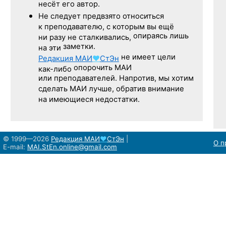
несёт его автор.
Не следует
предвзято относиться
к преподавателю,
с которым
вы ещё
опираясь лишь
ни разу
не сталкивались,
заметки.
на эти
не имеет цели
Редакция
МАИ
♥
СтЭн
опорочить МАИ
как-либо
или преподавателей. Напротив, мы хотим
сделать МАИ лучше, обратив внимание
на имеющиеся недостатки.
© 1999—2026
Редакция
МАИ
♥
СтЭн
|
О п
E-mail:
MAI.StEn.online@gmail.com