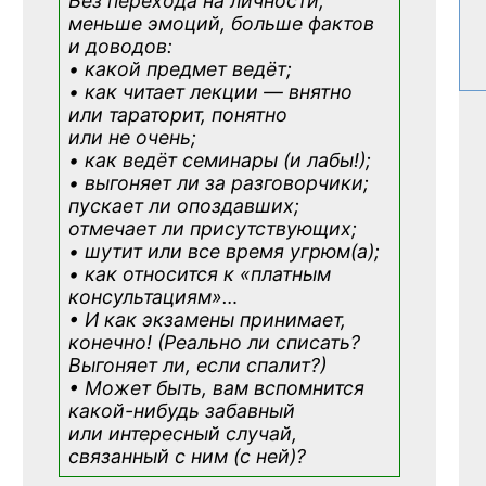
Без перехода на личности;
меньше эмоций, больше фактов
и доводов:
• какой предмет ведёт;
• как читает лекции — внятно
или тараторит, понятно
или не очень;
• как ведёт семинары (и лабы!);
• выгоняет ли за разговорчики;
пускает ли опоздавших;
отмечает ли присутствующих;
• шутит или все время угрюм(а);
• как относится к «платным
консультациям»
…
• И как экзамены принимает,
конечно! (Реально ли списать?
Выгоняет ли, если спалит?)
• Может быть, вам вспомнится
какой-нибудь
забавный
или интересный случай,
связанный с ним (с ней)?