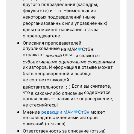
другого подразделения (кафедры,
факультета) и т. п. Наименования
некоторых подразделений (ныне
реорганизованных или упразднённых)
даны на момент написания отзыва
о преподавателе.
Описания преподавателей,
опубликованные
,
на
МАИ
♥
СтЭн
отражают
опыт
личный
и являются
субъективными оценочными суждениями
их авторов. Информация в отзыве может
быть непроверенной и вообще
не соответствующей
Если вы считаете,
действительности. ;-)
что
содержится
в каком-либо описании
наглая ложь — напишите опровержение,
не стесняйтесь!
Мнение
редакции
МАИ
♥
СтЭн
может
не совпадать с мнениями авторов
описаний (отзывов).
Ответственность
за описание
(отзыв)