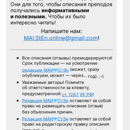
Они для того, чтобы описания преподов
получались
информативными
и полезными.
Чтобы их было
интересно читать!
Напишите нам:
MAI.StEn.online@gmail.com
!
Все описания (отзывы) премодерируются!
Срок публикации — на усмотрение
(может, сразу
редакции
МАИ
♥
СтЭн
опубликуем, может — через…
год). ;-)
Уважаемые авторы! Помните
об ответственности за клевету,
предусмотренной
ст. 128.1
УК РФ
!
Редакция
МАИ
♥
СтЭн
оставляет за собой
право не размещать описание (отзыв)
без объяснения причин.
Редакция
МАИ
♥
СтЭн
оставляет за собой
право на редакторскую правку описания