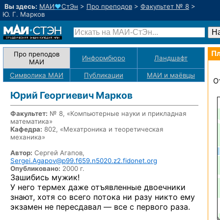
Вы здесь:
МАИ
♥
СтЭн
>
Про преподов
>
Факультет № 8
>
Ю. Г. Марков
Пл
Про преподов
Информбюро
Ландшафт
МАИ
Символика МАИ
Публикации
МАИ
и маёвцы
О
Юрий Георгиевич Марков
Факультет:
№ 8, «Компьютерные науки и прикладная
математика»
Кафедра:
802, «Мехатроника и теоретическая
механика»
Автор:
Сергей Агапов,
Sergei.Agapov@p99.f659.n5020.z2.fidonet.org
Опубликовано:
2000 г.
Зашибись мужик!
У него
термех даже отъявленные двоечники
знают, хотя
со всего
потока
ни разу
никто ему
экзамен
не пересдавал —
все
с первого
раза.