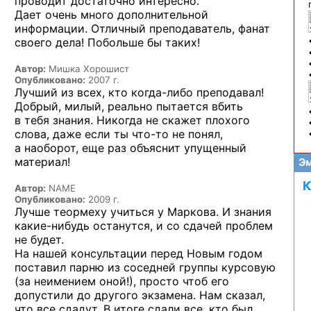
проводит достаточно интересно.
Дает очень много дополнительной
информации. Отличный преподаватель, фанат
своего дела! Побольше бы таких!
Автор:
Мишка Хорошист
Опубликовано:
2007 г.
Лучший из всех, кто
когда-либо
преподавал!
Добрый, милый, реально пытается вбить
в тебя знания. Никогда не скажет плохого
слова, даже если ты
что-то
не понял,
а наоборот, еще раз объяснит упущенный
материал!
Эм
К
Автор:
NAME
Опубликовано:
2009 г.
Лучше теормеху учиться у Маркова. И знания
какие-нибудь
останутся, и со сдачей проблем
не будет.
На нашей консультации перед Новым годом
поставил парню из соседней группы курсовую
(за неимением оной!), просто чтоб его
допустили до другого экзамена. Нам сказал,
что все сдадут. В итоге сдали все, кто был