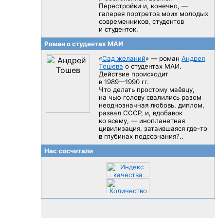
Перестройки и, конечно, —
галерея портретов моих молодых
современников, студентов
и студенток.
Роман о студентах МАИ
«
Сад желаний
» — роман
Андрея
Тошева
о студентах МАИ.
Действие происходит
в 1989—1990 гг.
Что делать простому маёвцу,
на чью голову свалились разом
неоднозначная любовь, диплом,
развал CCCP, и, вдобавок
ко всему, — инопланетная
цивилизация, затаившаяся
где-то
в глубинах подсознания?..
Нас сосчитали