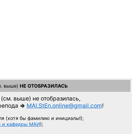
. выше)
НЕ ОТОБРАЗИЛАСЬ
(см. выше)
не отобразилась,
препода
=>
MAI.StEn.online@gmail.com
!
ля
(хотя бы фамилию и инициалы!);
ы и кафедры МАИ
);