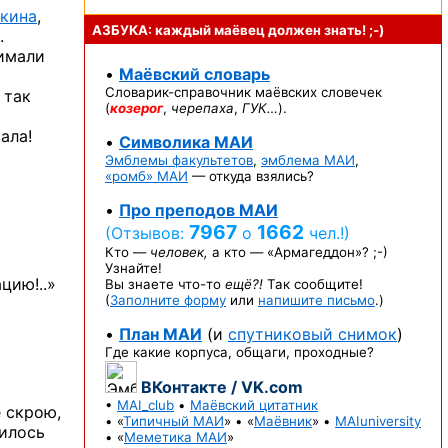
кина
,
АЗБУКА: каждый маёвец должен
знать! ;-)
.
нимали
•
Маёвский словарь
Словарик-справочник
маёвских словечек
 так
(
козерог
,
черепаха
,
ГУК…
).
ала!
•
Символика МАИ
Эмблемы факультетов
,
эмблема МАИ
,
«ромб» МАИ
— откуда взялись?
•
Про преподов МАИ
7967
1662
(Отзывов:
о
чел.!)
Кто —
человек,
а кто —
«Армагеддон»? ;-)
Узнайте!
цию!..»
Вы знаете
что-то
ещё?!
Так сообщите!
(
Заполните форму
или
напишите письмо
.)
•
План МАИ
(и
спутниковый снимок
)
Где какие корпуса, общаги, проходные?
ВКонтакте / VK.com
•
MAI_club
•
Маёвский цитатник
е скрою,
• «
Типичный МАИ
» • «
Маёвник
» •
MAIuniversity
дилось
• «
Меметика МАИ
»