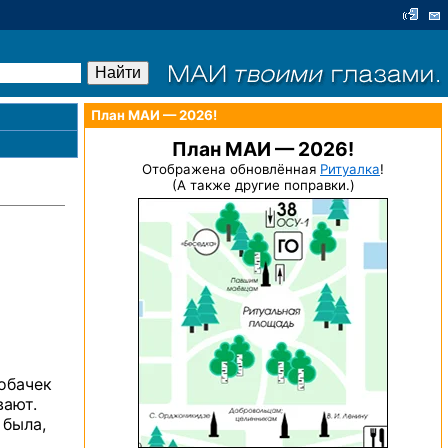
План МАИ — 2026!
План МАИ — 2026!
Отображена обновлённая
Ритуалка
!
(А также другие поправки.)
Собачек
вают.
была,