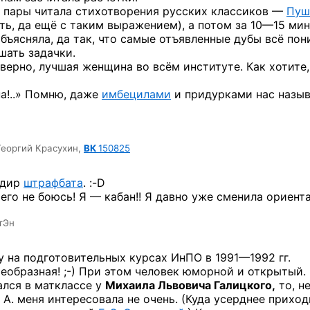
 пары читала стихотворения русских классиков —
Пуш
ть, да ещё с таким выражением), а потом за
10—15 мин
бъясняла, да так, что самые отъявленные дубы всё по
шать задачки.
аверно, лучшая женщина во всём институте. Как хотите,
на!..» Помню, даже
имбецилами
и придурками нас назыв
Георгий Красухин,
ВК
150825
ндир
штрафбата
. :-D
его не боюсь! Я — кабан!! Я давно уже сменила ориента
тЭн
ку на подготовительных курсах ИнПО в 1991—1992 гг.
еобразная! ;-)
При этом человек юморной и открытый.
ался в матклассе у
Михаила Львовича Галицкого,
то, н
 А. меня интересовала не очень. (Куда усерднее прихо