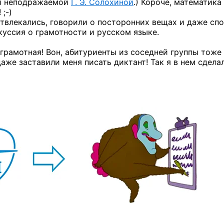
ии неподражаемой
Г. Э. Солохиной
.) Короче, математика
 ;-)
отвлекались, говорили о посторонних вещах и даже спо
куссия о грамотности и русском языке.
еграмотная! Вон, абитуриенты из соседней группы тоже
аже заставили меня писать диктант! Так я в нем сдела