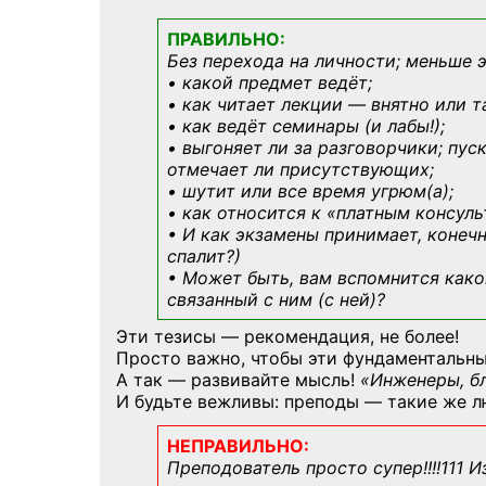
ПРАВИЛЬНО:
Без перехода на личности; меньше 
• какой предмет ведёт;
• как читает лекции — внятно или т
• как ведёт семинары (и лабы!);
• выгоняет ли за разговорчики; пус
отмечает ли присутствующих;
• шутит или все время угрюм(а);
• как относится к «платным консул
• И как экзамены принимает, конечн
спалит?)
• Может быть, вам вспомнится
како
связанный с ним (с ней)?
Эти тезисы — рекомендация, не более!
Просто важно, чтобы эти фундаментальны
А так — развивайте мысль!
«Инженеры, б
И будьте вежливы: преподы — такие же л
НЕПРАВИЛЬНО:
Преподователь просто супер!!!!111 И