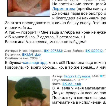
На протяжении почти целой
Лермонтова
(причём наизус
до конца пары всё быстро о
и благодаря ей начинали ре
За этого преподавателя я лично башку снесу. Это, н
и понимайте…
А так — говорит: «Мне ваша алгебра на хрен не нуж
«15 кошек было. 7 сдохло,
3 осталось». :-)
Валентина Алексеевна, мы вас не забудем!
Авторы:
Игорь Корнеев,
ВК
1097333
;
Олег Зайцев,
ВК
1329912
;
Источник:
ВК
MAI_club
Опубликовано:
2009 г.
Бабушка-
кавалергард
, мать её!! Плюс она еще кома
Говорила: «Я всего боюсь… но, в то же время… я нич
Автор:
Георгий Суворов
,
МАИ
♥
С
Опубликовано:
2021 г.
Фото:
ВК
MAI_club
В. А. вела у меня математи
Да уж, сударыня весьма
сво
Поскольку в школе я заним
математика в исполнении В.