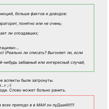
эмоций, больше фактов и доводов:
араторит, понятно или не очень;
кает ли опоздавших;
ьтациям»
…
о! (Реально ли списать? Выгоняет ли, если
й-нибудь
забавный или интересный случай,
е аспекты были затронуты.
л…»
;-)
юди. Слово может больно ранить.
з всех преподо в в МАИ он луДший!!!11