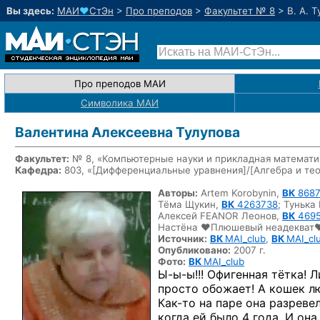
Вы здесь:
МАИ
♥
СтЭн
>
Про преподов
>
Факультет № 8
>
В. А. 
Про преподов МАИ
Символика МАИ
Валентина Алексеевна Тулупова
Факультет:
№ 8, «Компьютерные науки и прикладная математи
Кафедра:
803, «
[Дифференциальные уравнения]/[Алгебра и тео
Авторы:
Artem Korobynin,
ВК
868
Тёма Щукин,
ВК
4263738
;
Тунька
Алексей FEANOR Леонов,
ВК
4695
Настёна ♥Плюшевый неадекват
Источник:
ВК
MAI_club
,
ВК
MAI_cl
Опубликовано:
2007 г.
Фото:
ВК
MAI_club
Ы-ы-ы!!!
Офигенная тётка! Л
просто обожает! А кошек лю
Как-то
на паре она разреве
когда ей было 4 года. И она