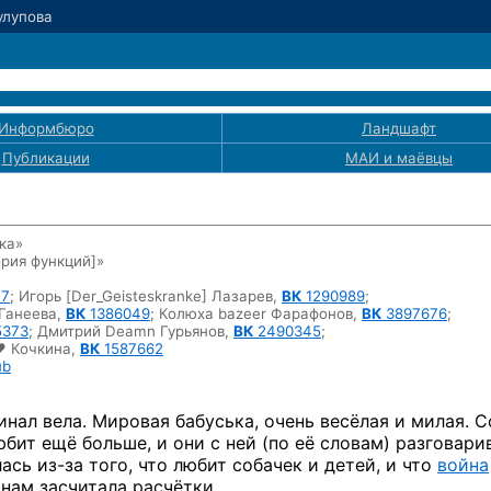
Тулупова
Информбюро
Ландшафт
Публикации
МАИ
и маёвцы
ка»
рия функций]
»
77
;
Игорь [Der_Geisteskranke] Лазарев,
ВК
1290989
;
 Ганеева,
ВК
1386049
;
Колюха bazeer Фарафонов,
ВК
3897676
;
373
;
Дмитрий Deamn Гурьянов,
ВК
2490345
;
♥ Кочкина,
ВК
1587662
ub
инал вела. Мировая бабуська, очень весёлая и милая. 
бит ещё больше, и они с ней (по её словам) разговари
лась
из-за
того, что любит собачек и детей, и что
война
 нам засчитала расчётки.