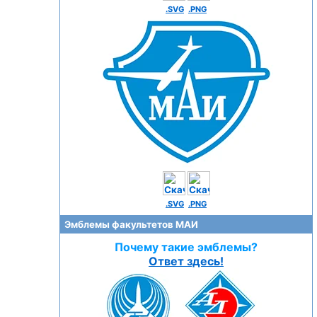
.SVG
.PNG
.SVG
.PNG
Эмблемы факультетов МАИ
Почему такие эмблемы?
Ответ здесь!