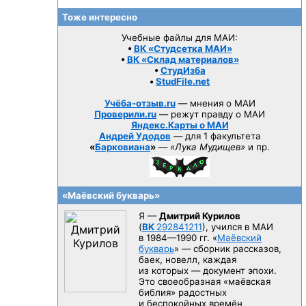
Тоже интересно
Учебные файлы для МАИ:
•
ВК «Студсетка МАИ»
•
ВК «Склад материалов»
•
СтудИзба
•
StudFile.net
Учёба-отзыв.ru
— мнения о МАИ
Проверили.ru
— режут правду о МАИ
Яндекс.Карты о МАИ
Андрей Удодов
— для 1 факультета
«
Барковиана
»
—
«Лука Мудищев»
и пр.
«Маёвский букварь»
Я —
Дмитрий Курилов
(
ВК
292841211
), учился в МАИ
в 1984—1990 гг.
«
Маёвский
букварь
» — сборник рассказов,
баек, новелл, каждая
из которых — документ эпохи.
Это своеобразная «маёвская
библия» радостных
и беспокойных времён