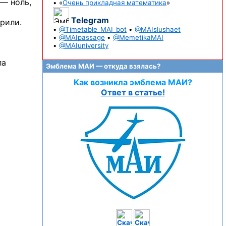
 — ноль,
• «
Очень прикладная математика
»
Telegram
рили.
•
@Timetable_MAI_bot
•
@MAIslushaet
•
@MAIpassage
•
@MemetikaMAI
•
@MAIuniversity
ла
Эмблема МАИ — откуда взялась?
Как возникла эмблема МАИ?
Ответ в статье!