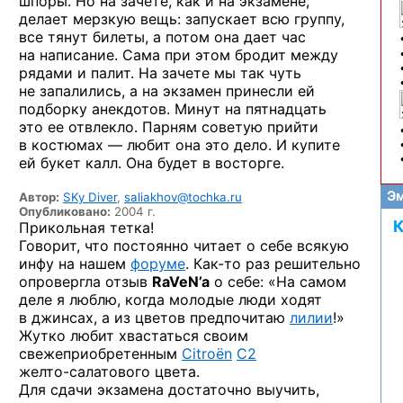
шпоры.
Но на зачете,
как
и на экзамене,
делает мерзкую вещь: запускает всю группу,
все тянут билеты,
а потом
она дает час
на написание.
Сама при этом бродит между
рядами
и палит.
На зачете
мы так
чуть
не запалились,
а на экзамен
принесли ей
подборку анекдотов. Минут
на пятнадцать
это ее отвлекло.
Парням советую прийти
в костюмах —
любит она это дело.
И купите
ей букет
калл. Она будет
в восторге.
Эм
Автор:
SKy Diver
,
saliakhov@tochka.ru
Опубликовано:
2004 г.
К
Прикольная тетка!
Говорит, что постоянно читает о себе всякую
инфу на нашем
форуме
.
Как-то
раз решительно
опровергла отзыв
RaVeN’a
о себе: «На самом
деле я люблю, когда молодые люди ходят
в джинсах, а из цветов предпочитаю
лилии
!»
Жутко любит хвастаться своим
свежеприобретенным
Citroёn
C2
желто-салатового
цвета.
Для сдачи экзамена достаточно выучить,