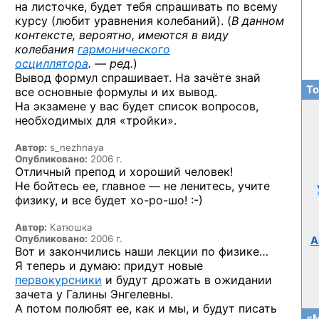
на листочке, будет тебя спрашивать по всему
курсу (любит уравнения колебаний). (
В данном
контексте, вероятно, имеются в виду
колебания
гармонического
осциллятора
. — ред.
)
Вывод формул спрашивает. На зачёте знай
То
все основные формулы и их вывод.
На экзамене у вас будет список вопросов,
необходимых для «тройки».
Автор:
s_nezhnaya
Опубликовано:
2006 г.
Отличный препод и хороший человек!
Не бойтесь ее, главное — не ленитесь, учите
физику, и все будет
хо-ро-шо! :-)
Автор:
Катюшка
Опубликовано:
2006 г.
А
Вот и закончились наши лекции по физике…
Я теперь и думаю: придут новые
первокурсники
и будут дрожать в ожидании
зачета у Галины Энгелевны.
А потом полюбят ее, как и мы, и будут писать
«М