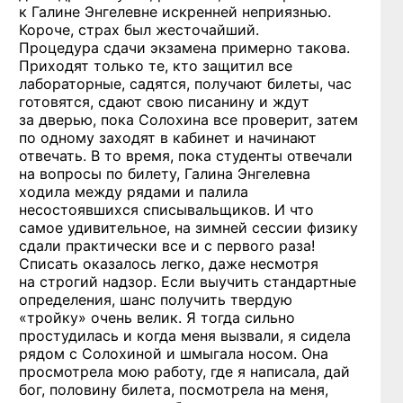
к Галине Энгелевне искренней неприязнью.
Короче, страх был жесточайший.
Процедура сдачи экзамена примерно такова.
Приходят только те, кто защитил все
лабораторные, садятся, получают билеты, час
готовятся, сдают свою писанину и ждут
за дверью, пока Солохина все проверит, затем
по одному заходят в кабинет и начинают
отвечать. В то время, пока студенты отвечали
на вопросы по билету, Галина Энгелевна
ходила между рядами и палила
несостоявшихся списывальщиков. И что
самое удивительное, на зимней сессии физику
сдали практически все и с первого раза!
Списать оказалось легко, даже несмотря
на строгий надзор. Если выучить стандартные
определения, шанс получить твердую
«тройку» очень велик. Я тогда сильно
простудилась и когда меня вызвали, я сидела
рядом с Солохиной и шмыгала носом. Она
просмотрела мою работу, где я написала, дай
бог, половину билета, посмотрела на меня,