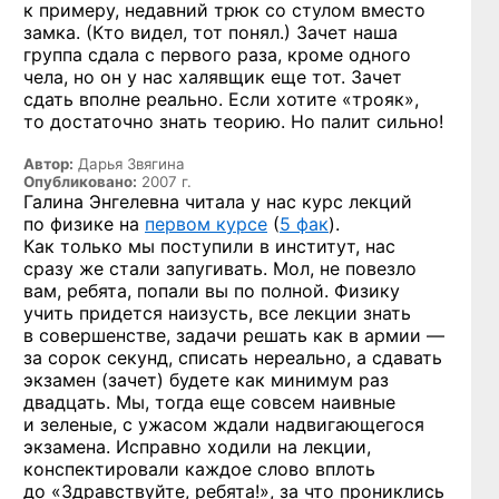
к примеру, недавний трюк со стулом вместо
замка. (Кто видел, тот понял.) Зачет наша
группа сдала с первого раза, кроме одного
чела, но он у нас халявщик еще тот. Зачет
сдать вполне реально. Если хотите «трояк»,
то достаточно знать теорию. Но палит сильно!
Автор:
Дарья Звягина
Опубликовано:
2007 г.
Галина Энгелевна читала у нас курс лекций
по физике на
первом курсе
(
5 фак
).
Как только мы поступили в институт, нас
сразу же стали запугивать. Мол, не повезло
вам, ребята, попали вы по полной. Физику
учить придется наизусть, все лекции знать
в совершенстве, задачи решать как в армии —
за сорок секунд, списать нереально, а сдавать
экзамен (зачет) будете как минимум раз
двадцать. Мы, тогда еще совсем наивные
и зеленые, с ужасом ждали надвигающегося
экзамена. Исправно ходили на лекции,
конспектировали каждое слово вплоть
до «Здравствуйте, ребята!», за что прониклись