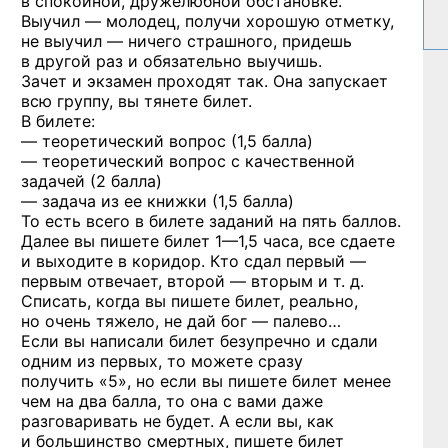
в спокойной, дружелюбной обстановке.
Выучил — молодец, получи хорошую отметку,
не выучил — ничего страшного, придешь
в другой раз и обязательно выучишь.
Зачет и экзамен проходят так. Она запускает
всю группу, вы тянете билет.
В билете:
— теоретический вопрос (1,5 балла)
— теоретический вопрос с качественной
задачей (2 балла)
— задача из ее книжки (1,5 балла)
То есть всего в билете заданий на пять баллов.
Далее вы пишете билет
1—1,5 часа,
все сдаете
и выходите в коридор. Кто сдал первый —
первым отвечает, второй — вторым и т. д.
Списать, когда вы пишете билет, реально,
но очень тяжело, не дай бог — палево…
Если вы написали билет безупречно и сдали
одним из первых, то можете сразу
получить «5», но если вы пишете билет менее
чем на два балла, то она с вами даже
разговаривать не будет. А если вы, как
и большинство смертных, пишете билет