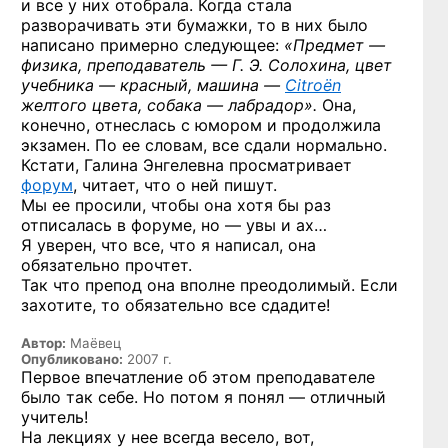
и все у них отобрала. Когда стала
разворачивать эти бумажки, то в них было
написано примерно следующее:
«Предмет —
физика, преподаватель — Г. Э. Солохина, цвет
учебника — красный, машина —
Citroёn
желтого цвета, собака — лабрадор».
Она,
конечно, отнеслась с юмором и продолжила
экзамен. По ее словам, все сдали нормально.
Кстати, Галина Энгелевна просматривает
форум
, читает, что о ней пишут.
Мы ее просили, чтобы она хотя бы раз
отписалась в форуме, но — увы и ах…
Я уверен, что все, что я написал, она
обязательно прочтет.
Так что препод она вполне преодолимый. Если
захотите, то обязательно все сдадите!
Автор:
Маёвец
Опубликовано:
2007 г.
Первое впечатление об этом преподавателе
было так себе. Но потом я понял — отличный
учитель!
На лекциях у нее всегда весело, вот,