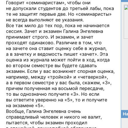
Говорит «семинаристам», чтобы они
не допускали студентов до третьей лабы, пока
те не защитят первые две. Но «семинаристы»
не всегда выполняют ее указания.
Все так мило до тех пор, пока не начинается
сессия. Зачет и экзамен Галина Энгелевна
принимает строго. И экзамен, и зачет
проходят одинаково. Различие в том, что
на зачете она ставит оценку себе в журнал,
а в зачетку и ведомость пишет «зачет». Эта
оценка из журнала может пойти в ход, когда
во втором семестре вы будете сдавать
экзамен. Если у вас возникнет спорная оценка,
например, между «тройкой» и «четверкой»,
а в первом семестре у вас была, скажем, «3»,
причем полученная на восьмой пересдаче,
то вы однозначно получите «3». Но если
вы ответите уверенно на «5», то и получите
на экзамене «5».
Вообще, Галина Энгелевна очень
На
справедливый человек и никого не валит,
пытается, чтобы экзамен проходил