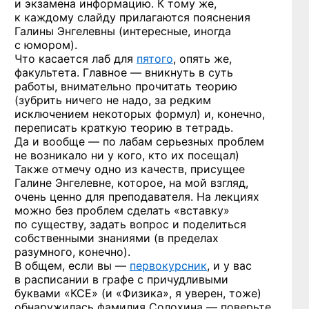
и экзамена информацию. К тому же,
к каждому слайду прилагаются пояснения
Галины Энгелевны (интересные, иногда
с юмором).
Что касается лаб для
пятого
, опять же,
факультета. Главное — вникнуть в суть
работы, внимательно прочитать теорию
(зубрить ничего не надо, за редким
исключением некоторых формул) и, конечно,
переписать краткую теорию в тетрадь.
Да и вообще — по лабам серьезных проблем
не возникало ни у кого, кто их посещал)
Также отмечу одно из качеств, присущее
Галине Энгелевне, которое, на мой взгляд,
очень ценно для преподавателя. На лекциях
можно без проблем сделать «вставку»
по существу, задать вопрос и поделиться
собственными знаниями (в пределах
разумного, конечно).
В общем, если вы —
первокурсник
, и у вас
в расписании в графе с причудливыми
буквами «КСЕ» (и «Физика», я уверен, тоже)
обнаружилась фамилия Солохина — поверьте,