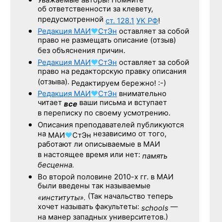
Уважаемые авторы! Помните
об ответственности за клевету,
предусмотренной
ст. 128.1
УК РФ
!
Редакция
МАИ
♥
СтЭн
оставляет за собой
право не размещать описание (отзыв)
без объяснения причин.
Редакция
МАИ
♥
СтЭн
оставляет за собой
право на редакторскую правку описания
(отзыва).
Редактируем бережно! :-)
Редакция
МАИ
♥
СтЭн
внимательно
читает
ваши письма и вступает
все
в переписку по своему усмотрению.
Описания преподавателей публикуются
на
независимо от того,
МАИ
♥
СтЭн
работают ли описываемые в МАИ
в настоящее время или нет:
память
бесценна.
Во второй половине
2010-х гг.
в МАИ
были введены так называемые
(Так начальство теперь
«институты».
хочет называть факультеты:
—
schools
на манер западных университетов.)