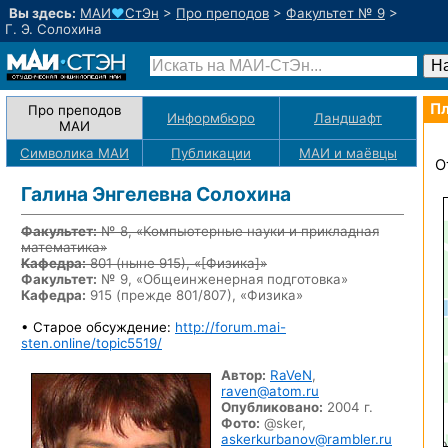
Вы здесь:
МАИ
♥
СтЭн
>
Про преподов
>
Факультет № 9
>
Г. Э. Солохина
Пл
Про преподов
Информбюро
Ландшафт
МАИ
Символика МАИ
Публикации
МАИ
и маёвцы
О
Галина Энгелевна Солохина
Факультет:
№ 8, «Компьютерные науки и прикладная
математика»
Кафедра:
801
(ныне 915)
, «
[Физика]
»
Факультет:
№ 9, «Общеинженерная подготовка»
Кафедра:
915 (прежде 801/807), «Физика»
• Старое обсуждение:
http://forum.mai-
sten.online/topic5519/
Автор:
RaVeN
,
raven@atom.ru
Опубликовано:
2004 г.
Фото:
@sker,
askerkurbanov@rambler.ru