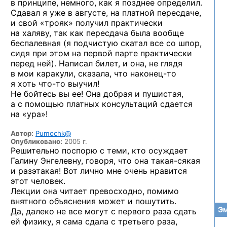
в принципе, немного, как я позднее определил.
Сдавал я уже в августе, на платной пересдаче,
и свой «трояк» получил практически
на халяву, так как пересдача была вообще
беспалевная (я подчистую скатал все со шпор,
сидя при этом на первой парте практически
перед ней). Написал билет, и она, не глядя
в мои каракули, сказала, что
наконец-то
я хоть
что-то
выучил!
Не бойтесь вы ее! Она добрая и пушистая,
а с помощью платных консультаций сдается
на «ура»!
Автор:
Pumochk@
Опубликовано:
2005 г.
Решительно поспорю с теми, кто осуждает
Галину Энгелевну, говоря, что она
такая-сякая
и разэтакая! Вот лично мне очень нравится
этот человек.
Лекции она читает превосходно, помимо
внятного объяснения может и пошутить.
Эм
Да, далеко не все могут с первого раза сдать
ей физику, я сама сдала с третьего раза,