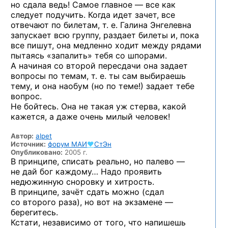
но сдала ведь! Самое главное — все как
следует подучить. Когда идет зачет, все
отвечают по билетам, т. е. Галина Энгелевна
запускает всю группу, раздает билеты и, пока
все пишут, она медленно ходит между рядами
пытаясь «запалить» тебя со шпорами.
А начиная со второй пересдачи она задает
вопросы по темам, т. е. ты сам выбираешь
тему, и она наобум (но по теме!) задает тебе
вопрос.
Не бойтесь. Она не такая уж стерва, какой
кажется, а даже очень милый человек!
Автор:
alpet
Источник:
форум
МАИ
♥
СтЭн
Опубликовано:
2005 г.
В принципе, списать реально, но палево —
не дай бог каждому… Надо проявить
недюжинную сноровку и хитрость.
В принципе, зачёт сдать можно (сдал
со второго раза), но вот на экзамене —
берегитесь.
Кстати, независимо от того, что напишешь