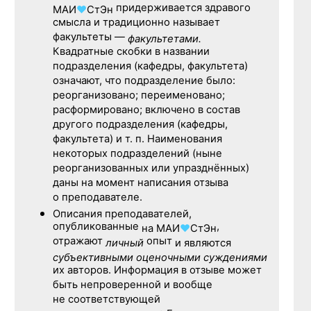
придерживается здравого
МАИ
♥
СтЭн
смысла и традиционно называет
факультеты —
факультетами.
Квадратные скобки в названии
подразделения (кафедры, факультета)
означают, что подразделение было:
реорганизовано; переименовано;
расформировано; включено в состав
другого подразделения (кафедры,
факультета) и т. п. Наименования
некоторых подразделений (ныне
реорганизованных или упразднённых)
даны на момент написания отзыва
о преподавателе.
Описания преподавателей,
опубликованные
,
на
МАИ
♥
СтЭн
отражают
опыт
личный
и являются
субъективными оценочными суждениями
их авторов. Информация в отзыве может
быть непроверенной и вообще
не соответствующей