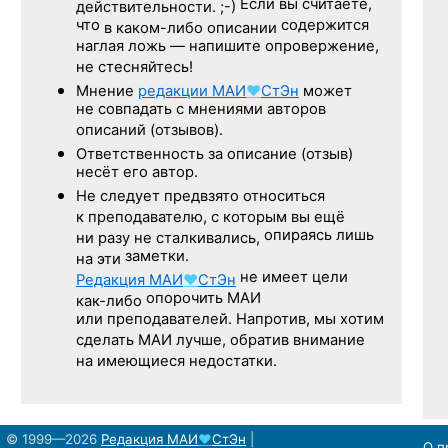
Если вы считаете,
действительности. ;-)
что
содержится
в каком-либо описании
наглая ложь — напишите опровержение,
не стесняйтесь!
Мнение
редакции
МАИ
♥
СтЭн
может
не совпадать с мнениями авторов
описаний (отзывов).
Ответственность
за описание
(отзыв)
несёт его автор.
Не следует
предвзято относиться
к преподавателю,
с которым
вы ещё
опираясь лишь
ни разу
не сталкивались,
заметки.
на эти
не имеет цели
Редакция
МАИ
♥
СтЭн
опорочить МАИ
как-либо
или преподавателей. Напротив, мы хотим
сделать МАИ лучше, обратив внимание
на имеющиеся недостатки.
© 1999—2026
Редакция
МАИ
♥
СтЭн
|
О п