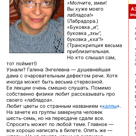
«Молчите, змеи!
Вы хуже
моего
А
лабладоа!
»
зна
(Лабрадора.)
«Буковка
„и“,
буковка
„зхы“,
буковка
„кха“!
»
(Транскрипция весьма
приблизительная.
Но кто
слышал сам,
тот поймет!)
Узнали? Галина
Энгелевна —
душевнейшая
дама
с очаровательным
дефектом речи. Хотя
иногда может быть весьма стервозной.
Ее лекции
очень смешно слушать. Помимо
собственно физики любит рассказывать про
своего
«лабладоа»
.
Любит цветы
со странным
названием «
каллы
».
На зачете
из группы
завернула человек
шесть-семь,
но на пересдаче
сдали все.
Спросить может
по любой
теме.
Главное —
все хорошо написать
в билете.
Опять же —