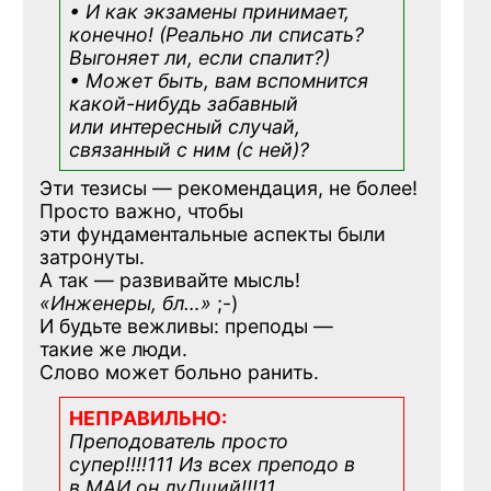
• И как экзамены принимает,
конечно! (Реально ли списать?
Выгоняет ли, если спалит?)
• Может быть, вам вспомнится
какой-нибудь
забавный
или интересный случай,
связанный с ним (с ней)?
Эти тезисы — рекомендация, не более!
Просто важно, чтобы
эти фундаментальные аспекты были
затронуты.
А так — развивайте мысль!
«Инженеры, бл…»
;-)
И будьте вежливы: преподы —
такие же люди.
Слово может больно ранить.
НЕПРАВИЛЬНО:
Преподователь просто
супер!!!!111 Из всех преподо в
в МАИ он луДший!!!11