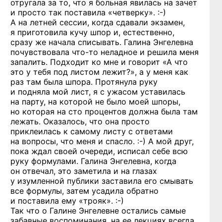
отругала за то, что я больная явилась на зачет
и просто так поставила
«четверку». :-)
А на летней сессии, когда сдавали экзамен,
я приготовила кучу шпор и, естественно,
сразу же начала списывать. Галина Энгелевна
почувствовала
что-то
неладное и решила меня
запалить. Подходит ко мне и говорит «А что
это у тебя под листом лежит?», а у меня как
раз там была шпора. Протянула руку
и подняла мой лист, я с ужасом уставилась
на парту, на которой не было моей шпоры,
но которая на сто процентов должна была там
лежать. Оказалось, что она просто
приклеилась к самому листу с ответами
на вопросы, что меня
и спасло. :-)
А мой друг,
пока ждал своей очереди, исписал себе всю
руку формулами. Галина Энгелевна, когда
он отвечал, это заметила и на глазах
у изумленной публики заставила его смывать
все формулы, затем усадила обратно
и поставила ему
«трояк». :-)
Так что о Галине Энгелевне остались самые
забавные воспоминания, на ее лекциях всегда