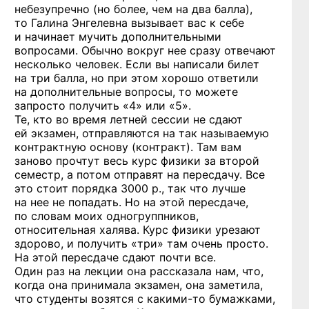
небезупречно (но более, чем на два балла),
то Галина Энгелевна вызывает вас к себе
и начинает мучить дополнительными
вопросами. Обычно вокруг нее сразу отвечают
несколько человек. Если вы написали билет
на три балла, но при этом хорошо ответили
на дополнительные вопросы, то можете
запросто получить «4» или «5».
Те, кто во время летней сессии не сдают
ей экзамен, отправляются на так называемую
контрактную основу (контракт). Там вам
заново прочтут весь курс физики за второй
семестр, а потом отправят на пересдачу. Все
это стоит порядка 3000 р., так что лучше
на нее не попадать. Но на этой пересдаче,
по словам моих одногруппников,
относительная халява. Курс физики урезают
здорово, и получить «три» там очень просто.
На этой пересдаче сдают почти все.
Один раз на лекции она рассказала нам, что,
когда она принимала экзамен, она заметила,
что студенты возятся
с какими-то
бумажками,