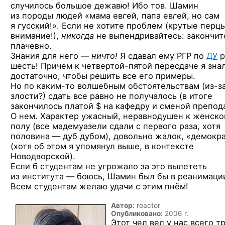
случилось большое дежавю! Ибо тов. Шамин
из породы людей «мама ев
г
ей, папа ев
г
ей, но сам
я
г
усский!». Если не хотите проблем (крутые перцы
внимание!),
никогда
не выпендривайтесь: закончит
плачевно.
Знания для него —
ничто!
Я сдавал ему РГР по
ДУ
р
шесть! Причем
к четвертой-пятой
пересдаче я зна
достаточно, чтобы решить все его примеры.
Но по
каким-то
волшебным обстоятельствам
(из-з
злости?) сдать все равно не получалось (в итоге
закончилось платой $ на кафедру и сменой препода
О нем. Характер ужасный, неравнодушен к женск
полу (все мадемуазели сдали с первого раза, хотя
половина — дуб дубом), довольно жалок, «демокр
(хотя об этом я упомянул выше, в контексте
Новодворской).
Если б студентам не угрожало за это вылететь
из института — боюсь, Шамин был бы в реанимаци
Всем студентам желаю удачи с этим пнём!
Автор:
reactor
Опубликовано:
2006 г.
Этот чел вел у нас всего т