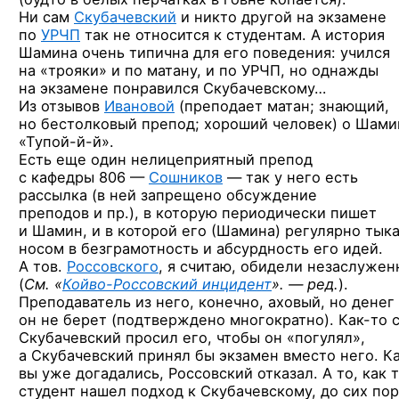
Ни сам
Скубачевский
и никто другой на экзамене
по
УРЧП
так не относится к студентам. А история
Шамина очень типична для его поведения: учился
на «трояки» и по матану, и по УРЧП, но однажды
на экзамене понравился Скубачевскому…
Из отзывов
Ивановой
(преподает матан; знающий,
но бестолковый препод; хороший человек) о Шами
«Тупой-й-й».
Есть еще один нелицеприятный препод
с кафедры 806 —
Сошников
— так у него есть
рассылка (в ней запрещено обсуждение
преподов и пр.), в которую периодически пишет
и Шамин, и в которой его (Шамина) регулярно тык
носом в безграмотность и абсурдность его идей.
А тов.
Россовского
, я считаю, обидели незаслужен
(
См. «
Койво-Россовский
инцидент
». — ред.
).
Преподаватель из него, конечно, аховый, но денег
он не берет (подтверждено многократно).
Как-то
с
Скубачевский просил его, чтобы он «погулял»,
а Скубачевский принял бы экзамен вместо него. К
вы уже догадались, Россовский отказал. А то, как 
студент нашел подход к Скубачевскому, до сих пор