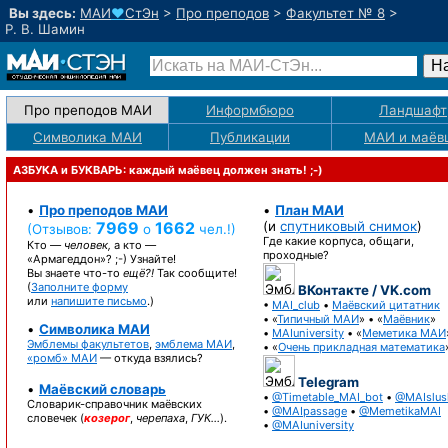
Вы здесь:
МАИ
♥
СтЭн
>
Про преподов
>
Факультет № 8
>
Р. В. Шамин
Про преподов МАИ
Информбюро
Ландшафт
Символика МАИ
Публикации
МАИ
и маёв
АЗБУКА и БУКВАРЬ: каждый маёвец должен знать! ;-)
•
Про преподов МАИ
•
План МАИ
7969
1662
(и
спутниковый снимок
)
(Отзывов:
о
чел.!)
Где какие корпуса, общаги,
Кто —
человек,
а кто —
проходные?
«Армагеддон»? ;-)
Узнайте!
Вы знаете
что-то
ещё?!
Так сообщите!
(
Заполните форму
ВКонтакте / VK.com
или
напишите письмо
.)
•
MAI_club
•
Маёвский цитатник
• «
Типичный МАИ
» • «
Маёвник
»
•
Символика МАИ
•
MAIuniversity
• «
Меметика МАИ
Эмблемы факультетов
,
эмблема МАИ
,
• «
Очень прикладная математика
«ромб» МАИ
— откуда взялись?
Telegram
•
Маёвский словарь
•
@Timetable_MAI_bot
•
@MAIslus
Словарик-справочник
маёвских
•
@MAIpassage
•
@MemetikaMAI
словечек (
козерог
,
черепаха
,
ГУК…
).
•
@MAIuniversity