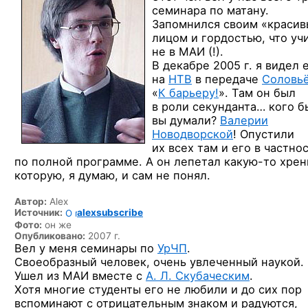
семинара по матану.
Запомнился своим «краси
лицом и гордостью, что уч
не в МАИ (!).
В декабре 2005 г. я видел 
на
НТВ
в передаче
Соловь
«
К барьеру!
». Там он был
в роли секунданта… кого б
вы думали?
Валерии
Новодворской
! Опустили
их всех там и его в частно
по полной программе. А он лепетал
какую-то
хрен
которую, я думаю, и сам не понял.
Автор:
Alex
Источник:
alexsubscribe
Фото:
он же
Опубликовано:
2007 г.
Вел у меня семинары по
УрЧП
.
Своеобразный человек, очень увлеченный наукой.
Ушел из МАИ вместе с
А. Л. Скубаческим
.
Хотя многие студенты его не любили и до сих пор
вспоминают с отрицательным знаком и радуются,