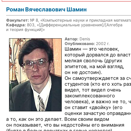
Роман Вячеславович Шамин
Факультет:
№ 8, «Компьютерные науки и прикладная математ
Кафедра:
803, «
[Дифференциальные уравнения]/[Алгебра
и теория функций]
»
Автор:
Denis
Опубликовано:
2002 г.
Шамин — это человек,
который дорвался до власт
мелкая сволочь
(других
эпитетов, на мой взгляд,
он не достоин).
Он самоутверждается за с
студентов (кто его хоть ра
видел, тот видел очень
закомплексованного
человека), и важно не то, 
он ставит «двойку» (его
оценки зачастую оправдан
а то,
как
он это делает. Всем своим видом
он показывает, что вы недостойны его внимания
(будто в белых перчатках в говне копается).