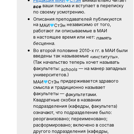
Редакция
МАИ
♥
СтЭн
внимательно читает
ваши письма и вступает в переписку
все
по своему усмотрению.
Описания преподавателей публикуются
на
независимо от того,
МАИ
♥
СтЭн
работают ли описываемые в МАИ
в настоящее время или нет:
память
бесценна.
Во второй половине
2010-х гг.
в МАИ были
введены так называемые
«институты».
(Так начальство теперь хочет называть
факультеты:
— на манер западных
schools
университетов.)
придерживается здравого
МАИ
♥
СтЭн
смысла и традиционно называет
факультеты —
факультетами.
Квадратные скобки в названии
подразделения (кафедры, факультета)
означают, что подразделение было:
реорганизовано; переименовано;
расформировано; включено в состав
другого подразделения (кафедры,