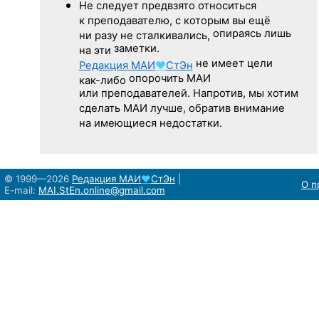
Не следует
предвзято относиться
к преподавателю,
с которым
вы ещё
опираясь лишь
ни разу
не сталкивались,
заметки.
на эти
не имеет цели
Редакция
МАИ
♥
СтЭн
опорочить МАИ
как-либо
или преподавателей. Напротив, мы хотим
сделать МАИ лучше, обратив внимание
на имеющиеся недостатки.
© 1999—2026
Редакция
МАИ
♥
СтЭн
|
О п
E-mail:
MAI.StEn.online@gmail.com