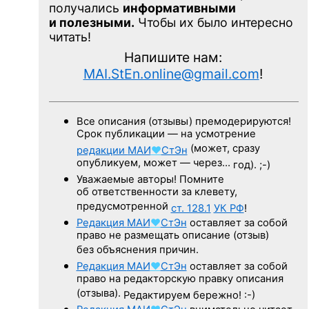
получались
информативными
и полезными.
Чтобы их было интересно
читать!
Напишите нам:
MAI.StEn.online@gmail.com
!
Все описания (отзывы) премодерируются!
Срок публикации — на усмотрение
(может, сразу
редакции
МАИ
♥
СтЭн
опубликуем, может — через…
год). ;-)
Уважаемые авторы! Помните
об ответственности за клевету,
предусмотренной
ст. 128.1
УК РФ
!
Редакция
МАИ
♥
СтЭн
оставляет за собой
право не размещать описание (отзыв)
без объяснения причин.
Редакция
МАИ
♥
СтЭн
оставляет за собой
право на редакторскую правку описания
(отзыва).
Редактируем бережно! :-)