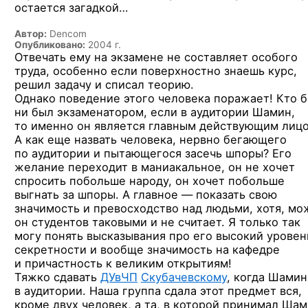
остается загадкой…
Автор:
Dencom
Опубликовано:
2004 г.
Отвечать ему
на экзамене
не составляет
особого
труда, особенно если поверхностно знаешь курс,
решил задачу
и списал
теорию.
Однако поведение этого человека поражает!
Кто 
ни был
экзаменатором, если
в аудитории
Шамин,
то именно
он является
главным действующим лицо
А как
еще назвать человека, нервно бегающего
по аудитории
и пытающегося
засечь шпоры? Его
желание переходит
в маниакальное,
он не хочет
спросить побольше народу,
он хочет
побольше
выгнать
за шпоры.
А главное —
показать свою
значимость
и превосходство
над людьми, хотя, мо
он студентов
таковыми
и не считает.
Я только
так
могу понять высказывания про его высокий уровен
секретности
и вообще
значимость
на кафедре
и причастность
к великим
открытиям!
Тяжко сдавать
ДУвЧП
Скубачевскому
, когда Шамин
в аудитории.
Наша группа сдала этот предмет вся,
кроме двух человек,
а та, в которой
принимал Шам