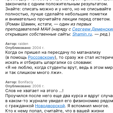
закончила
с одним
положительным результатом.
Знайте: списать можно
и у него,
но не списывайте
полностью, лучше сделайте небольшие пометки
и внимательно
прочитайте лекции перед ответом.
(
Роман Шамин, кстати, — один из первых
преподавателей МАИ (наряду
с
Сергеем Деменски
открывших собственные сайты:
Shamin.ru
. — ред.
)
Автор:
raiden
Опубликовано:
2004 г.
Когда он пришел на пересдачу по матанализу
(в помощь
Россовскому
), то сразу же стал истерич
искать и отбирать шпаргалки со словами:
«Я не люблю, когда студенты врут, ведь в этом ми
и так слишком много лжи».
Автор:
Bonifaciy
Опубликовано:
2006 г.
Слов не хватает на этого …!
Проучился после него еще два курса и вдруг случ
в
каком-то
журнале увидел его физиономию рядо
с гражданкой
Новодворской
. Я вспомнил многое.
Кто к нему попал, считайте, что в вашей жизни