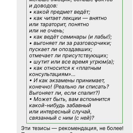
и доводов:
• какой предмет ведёт;
• как читает лекции — внятно
или тараторит, понятно
или не очень;
• как ведёт семинары (и лабы!);
• выгоняет ли за разговорчики;
пускает ли опоздавших;
отмечает ли присутствующих;
• шутит или все время угрюм(а);
• как относится к «платным
консультациям»
…
• И как экзамены принимает,
конечно! (Реально ли списать?
Выгоняет ли, если спалит?)
• Может быть, вам вспомнится
какой-нибудь
забавный
или интересный случай,
связанный с ним (с ней)?
Эти тезисы — рекомендация, не более!