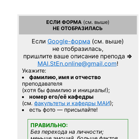
ЕСЛИ ФОРМА
(см. выше)
НЕ ОТОБРАЗИЛАСЬ
Если
Google-форма
(см. выше)
не отобразилась,
пришлите ваше описание препода
=>
MAI.StEn.online@gmail.com
!
Укажите:
фамилию, имя и отчество
преподавателя
(хотя бы фамилию и инициалы!);
номер его/её кафедры
(см.
факультеты и кафедры МАИ
);
есть фото — присылайте!
ПРАВИЛЬНО:
Без перехода на личности;
меньше эмоций, больше фактов