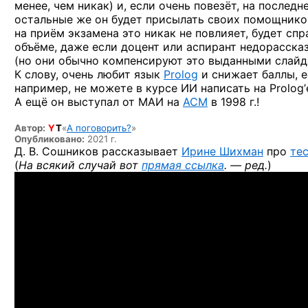
менее, чем никак) и, если очень повезёт, на последн
остальные же он будет присылать своих помощников
на приём экзамена это никак не повлияет, будет сп
объёме, даже если доцент или аспирант недорасск
(но они обычно компенсируют это выданными слайд
К слову, очень любит язык
Prolog
и снижает баллы, е
например, не можете в курсе ИИ написать на Prolog
А ещё он выступал от МАИ на
ACM
в 1998 г.!
Автор:
Y
T
«
А поговорить?
»
Опубликовано:
2021 г.
Д. В. Сошников рассказывает
Ирине Шихман
про
те
(
На всякий случай вот
прямая ссылка
. — ред.
)