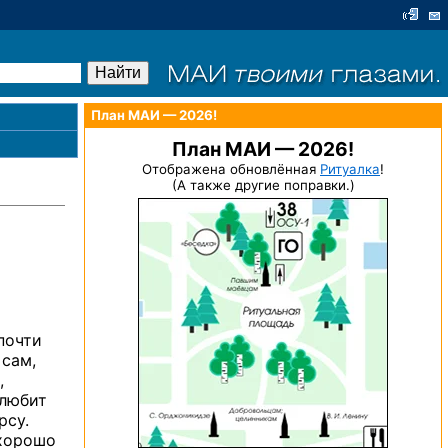
План МАИ — 2026!
План МАИ — 2026!
Отображена обновлённая
Ритуалка
!
(А также другие поправки.)
почти
 сам,
,
 любит
рсу.
 хорошо