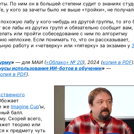
ы. По ним он в большей степени судит о знаниях студ
е, у кого за зачеты было не выше «тройки», не получа
 похожую лабу у кого-нибудь из другой группы, то это 
все лабы из других групп и обязательно сообщит вам, 
елать или пройти собеседование с ним по алгоритму
но неплохие. Если понимать то, что он рассказывает,
ьную работу и «четверку» или «пятерку» за экзамен у
урму
»
— для МАИ (
«Облако» № 20
), 2024 (
копия в PDF
)
инусы использования
ИИ-ботов
в обучении
»
—
опия в PDF
).
сственного
 Обожает
е же
Imagine Cup
’ы,
ный балл.
му. Скорей всего,
кажет теорию или
я к предмету чуть