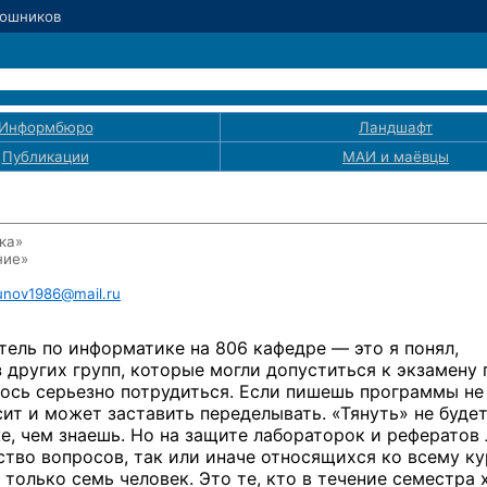
Сошников
Информбюро
Ландшафт
Публикации
МАИ
и маёвцы
ка»
ние»
nov1986@mail.ru
ель по информатике на 806 кафедре — это я понял,
 других групп, которые могли допуститься к экзамену 
лось серьезно потрудиться. Если пишешь программы не
сит и может заставить переделывать. «Тянуть» не будет
е, чем знаешь. Но на защите лабораторок и рефератов
тво вопросов, так или иначе относящихся ко всему ку
и только семь человек. Это те, кто в течение семестра