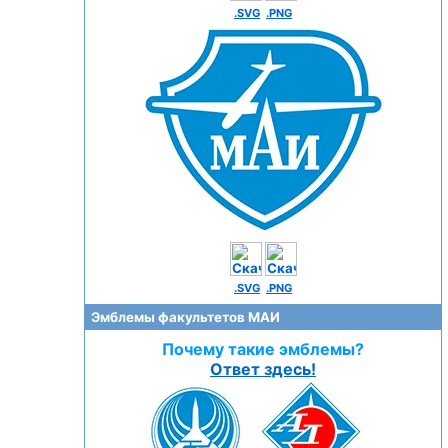
.SVG
.PNG
.SVG
.PNG
Эмблемы факультетов МАИ
Почему такие эмблемы?
Ответ здесь!