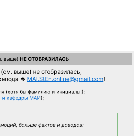
. выше)
НЕ ОТОБРАЗИЛАСЬ
(см. выше)
не отобразилась,
препода
=>
MAI.StEn.online@gmail.com
!
ля
(хотя бы фамилию и инициалы!);
ы и кафедры МАИ
);
эмоций, больше фактов и доводов: