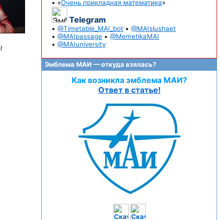
• «
Очень прикладная математика
»
Telegram
•
@Timetable_MAI_bot
•
@MAIslushaet
•
@MAIpassage
•
@MemetikaMAI
•
@MAIuniversity
!
Эмблема МАИ — откуда взялась?
Как возникла эмблема МАИ?
Ответ в статье!