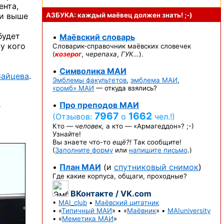
ента,
ли выше
АЗБУКА: каждый маёвец должен
знать! ;-)
будет
•
Маёвский словарь
у кого
Словарик-справочник
маёвских словечек
(
козерог
,
черепаха
,
ГУК…
).
•
Символика МАИ
Зайцева
.
Эмблемы факультетов
,
эмблема МАИ
,
«ромб» МАИ
— откуда взялись?
.
•
Про преподов МАИ
7967
1662
(Отзывов:
о
чел.!)
Кто —
человек,
а кто —
«Армагеддон»? ;-)
Узнайте!
Вы знаете
что-то
ещё?!
Так сообщите!
(
Заполните форму
или
напишите письмо
.)
•
План МАИ
(и
спутниковый снимок
)
Где какие корпуса, общаги, проходные?
ВКонтакте / VK.com
•
MAI_club
•
Маёвский цитатник
• «
Типичный МАИ
» • «
Маёвник
» •
MAIuniversity
• «
Меметика МАИ
»