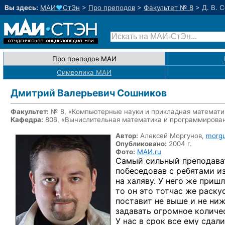
Вы здесь:
МАИ
♥
СтЭн
>
Про преподов
>
Факультет № 8
>
Д. В. 
Про преподов МАИ
Символика МАИ
Дмитрий Валерьевич Сошников
Факультет:
№ 8, «Компьютерные науки и прикладная математи
Кафедра:
806, «Вычислительная математика и программирова
Автор:
Алексей Моргунов,
morgu
Опубликовано:
2004 г.
Фото:
МАИ.ru
Самый сильный преподават
побеседовав с ребятами из
на халяву. У него же приш
то он это тотчас же раску
поставит не выше и не ниж
задавать огромное количес
У нас в срок все ему сдал