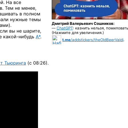
ей. На все
. Тем не менее,
рашивать в полном
азали нужные темы
Дмитрий Валерьевич Сошников:
ами).
—
ChatGPT
: казнить нельзя, помиловать
сли вы не шарите,
(Нажмите для увеличения.)
’е
какой-нибудь
A*
.
t.me
/addstickers/theOldBeerValdi
.
ст Тьюринга
(с 08:26).