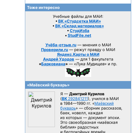
Тоже интересно
Учебные файлы для МАИ:
•
ВК «Студсетка МАИ»
•
ВК «Склад материалов»
•
СтудИзба
•
StudFile.net
Учёба-отзыв.ru
— мнения о МАИ
Проверили.ru
— режут правду о МАИ
Яндекс.Карты о МАИ
Андрей Удодов
— для 1 факультета
«
Барковиана
»
—
«Лука Мудищев»
и пр.
«Маёвский букварь»
Я —
Дмитрий Курилов
(
ВК
292841211
), учился в МАИ
в 1984—1990 гг.
«
Маёвский
букварь
» — сборник рассказов,
баек, новелл, каждая
из которых — документ эпохи.
Это своеобразная «маёвская
библия» радостных
и беспокойных времён