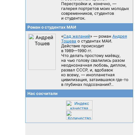
Перестройки и, конечно, —
галерея портретов моих молодых
современников, студентов
и студенток.
Роман о студентах МАИ
«
Сад желаний
» — роман
Андрея
Тошева
о студентах МАИ.
Действие происходит
в 1989—1990 гг.
Что делать простому маёвцу,
на чью голову свалились разом
неоднозначная любовь, диплом,
развал CCCP, и, вдобавок
ко всему, — инопланетная
цивилизация, затаившаяся
где-то
в глубинах подсознания?..
Нас сосчитали