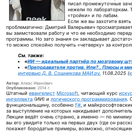
писал промежуточные зачет
нежели по лабораторкам. Т
«тройки» и по лабам.
Если же вы захотите взять
проблематично: Дмитрий Валерьевич просматривает 
вы заимствовали работу и что ее необходимо перед
программы. Но зато знания он закладывает достаточ
то можно спокойно получить «четверку» за контрол
См. также:
«
ИИ — идеальный партнёр по мозговому шт
«
Преподаватели против. Или?.. Плюсы и м
интервью Д. В. Сошникова
МАИ.ру
, 11.08.2025 (
к
Автор:
Алиас Ивано́вич
Опубликовано:
2014 г.
Штатный
евангелист
Microsoft
, читающий курс
иску
интеллекта
(ИИ) и
логического программирования
.
функциональщину, особенно
F#
, и майкрософтовски
за выступление на которых накидывает дополнитель
Лекции ведёт очень странно, а именно — по миниму
вы его увидите только на первых двух (где он расс
покажет бородатые примеры, возможно, относящиес