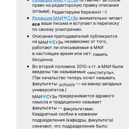
право на редакторскую правку описания
(отзыва).
Редактируем бережно! :-)
Редакция
МАИ
♥
СтЭн
внимательно читает
ваши письма и вступает в переписку
все
по своему усмотрению.
Описания преподавателей публикуются
на
независимо от того,
МАИ
♥
СтЭн
работают ли описываемые в МАИ
в настоящее время или нет:
память
бесценна.
Во второй половине
2010-х гг.
в МАИ были
введены так называемые
«институты».
(Так начальство теперь хочет называть
факультеты:
— на манер западных
schools
университетов.)
придерживается здравого
МАИ
♥
СтЭн
смысла и традиционно называет
факультеты —
факультетами.
Квадратные скобки в названии
подразделения (кафедры, факультета)
означают, что подразделение было: