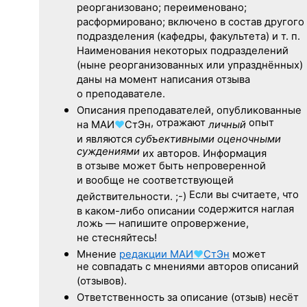
реорганизовано; переименовано;
расформировано; включено в состав другого
подразделения (кафедры, факультета) и т. п.
Наименования некоторых подразделений
(ныне реорганизованных или упразднённых)
даны на момент написания отзыва
о преподавателе.
Описания преподавателей, опубликованные
, отражают
опыт
на
МАИ
♥
СтЭн
личный
и являются
субъективными оценочными
суждениями
их авторов. Информация
в отзыве может быть непроверенной
и вообще не соответствующей
Если вы считаете, что
действительности. ;-)
содержится наглая
в каком-либо описании
ложь — напишите опровержение,
не стесняйтесь!
Мнение
редакции
МАИ
♥
СтЭн
может
не совпадать с мнениями авторов описаний
(отзывов).
Ответственность
за описание
(отзыв) несёт