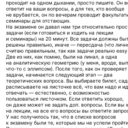
проходит на одном дыхании, просто пишите. Он в
ответит на ваши вопросы, а для тех, кто вообще
не врубается, он по вечерам проводит факульта
семинары для отстающих.
На экзамене он давал нам три относительно про
задачи (если готовиться и ходить на лекции
и семинары) на 20 минут. Все задачи должны бы
решены правильно, иначе — пересдача (что личн
считаю правильным, так как задачи реально easy l
Две из них, как помню, были на линал, а одна
на аналитическую геометрию (у меня, вроде, вы
что-то
с эллипсом). После того, как он проверяет
задачи, начинается следующий этап — два
теоретических вопроса. Вы выбираете билет, сад
расписываете на листочке всё, что вам надо и и
отвечать — естественно, с возможностью
пользоваться листочком. Если ответить хорошо,
он даже может не задать доп. вопросы. Если вы 
на лекции, на все его вопросы вы ответите запро
У нас получилось так, что в списке вопросов
к экзамену были те, которые мы не успели пройти