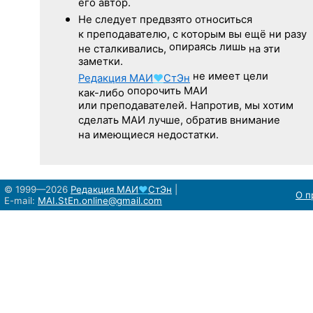
его автор.
Не следует
предвзято относиться
к преподавателю,
с которым
вы ещё
ни разу
опираясь лишь
не сталкивались,
на эти
заметки.
не имеет цели
Редакция
МАИ
♥
СтЭн
опорочить МАИ
как-либо
или преподавателей. Напротив, мы хотим
сделать МАИ лучше, обратив внимание
на имеющиеся недостатки.
© 1999—2026
Редакция
МАИ
♥
СтЭн
|
О п
E-mail:
MAI.StEn.online@gmail.com