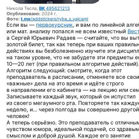
Никола Тесла,
ВК
495621213
Опубликовано:
2024 г.
Фото:
t.me
/addstickers/ryba_s_yajcami
Если вы —
первокурсник
, и вам по линейной алг
или мат. анализу попался не всем известный
Вес
а Сергей Юрьевич Радаев — считайте, что вы вы
золотой билет, так как теперь при ваших правиль
действиях вы безболезненно изучите эти дисцип
на таком уровне, что не забудете эти предметы 
10—20 лет
(при правильном алгоритме действий)
Алгоритм следующий: смотрите, когда этот
преподаватель в расписании, отменяете все сво
«важные» дела на это время и идёте строго
в направлении его кабинета — на лекцию или се
Записываете каждый звук, который он испустил
из своего мегаумного рта. Повторяете так кажд
неделю, и… через полгода вы совершенно другой
человек!
А теперь серьёзно. Это преподаватель с отличны
чувством юмора, идеальной подачей, со здравы
смыслом и доброй душой. Каждое его занятие