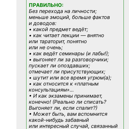
ПРАВИЛЬНО:
Без перехода на личности;
меньше эмоций, больше фактов
и доводов:
• какой предмет ведёт;
• как читает лекции — внятно
или тараторит, понятно
или не очень;
• как ведёт семинары (и лабы!);
• выгоняет ли за разговорчики;
пускает ли опоздавших;
отмечает ли присутствующих;
• шутит или все время угрюм(а);
• как относится к «платным
консультациям»
…
• И как экзамены принимает,
конечно! (Реально ли списать?
Выгоняет ли, если спалит?)
• Может быть, вам вспомнится
какой-нибудь
забавный
или интересный случай, связанный