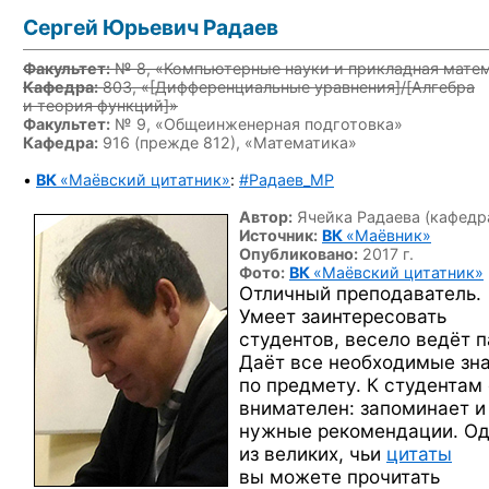
Сергей Юрьевич Радаев
Факультет:
№ 8, «Компьютерные науки и прикладная мате
Кафедра:
803, «
[Дифференциальные уравнения]/[Алгебра
и теория функций]
»
Факультет:
№ 9, «Общеинженерная подготовка»
Кафедра:
916 (прежде 812), «Математика»
•
ВК
«Маёвский цитатник»
:
#Радаев_MP
Автор:
Ячейка Радаева (кафедр
Источник:
ВК
«Маёвник»
Опубликовано:
2017 г.
Фото:
ВК
«Маёвский цитатник»
Отличный преподаватель.
Умеет заинтересовать
студентов, весело ведёт п
Даёт все необходимые зн
по предмету. К студентам
внимателен: запоминает и
нужные рекомендации. О
из великих, чьи
цитаты
вы можете прочитать