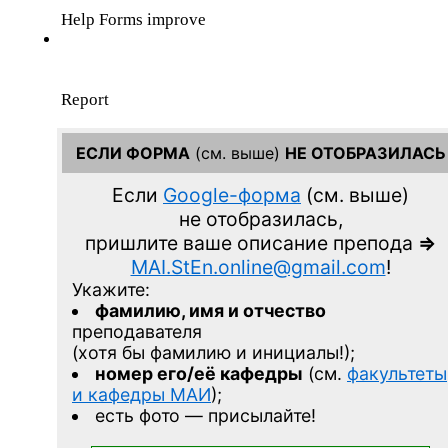
ЕСЛИ ФОРМА
(см. выше)
НЕ ОТОБРАЗИЛАСЬ
Если
Google-форма
(см. выше)
не отобразилась,
пришлите ваше описание препода
=>
MAI.StEn.online@gmail.com
!
Укажите:
фамилию, имя и отчество
преподавателя
(хотя бы фамилию и инициалы!);
номер его/её кафедры
(см.
факультеты
и кафедры МАИ
);
есть фото — присылайте!