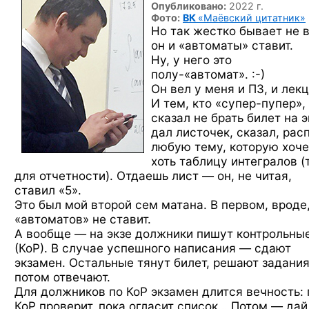
Опубликовано:
2022 г.
Фото:
ВК
«Маёвский цитатник»
Но так жестко бывает не 
он и «автоматы» ставит.
Ну, у него это
полу-«автомат». :-)
Он вел у меня и ПЗ, и лекц
И тем, кто
«супер-пупер»,
сказал не брать билет на э
дал листочек, сказал, рас
любую тему, которую хоч
хоть таблицу интегралов (
для отчетности). Отдаешь лист — он, не читая,
ставил «5».
Это был мой второй сем матана. В первом, вроде
«автоматов» не ставит.
А вообще — на экзе должники пишут контрольны
(КоР). В случае успешного написания — сдают
экзамен. Остальные тянут билет, решают задания
потом отвечают.
Для должников по КоР экзамен длится вечность: 
КоР проверит, пока огласит список… Потом — дай 