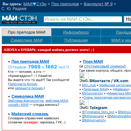
Вы здесь:
МАИ
♥
СтЭн
>
Про преподов
>
Факультет № 9
>
С. Ю. Радаев
Про преподов МАИ
Информбюро
Ландша
Символика МАИ
Публикации
МАИ
и ма
АЗБУКА и БУКВАРЬ: каждый маёвец должен знать! ;-)
•
Про преподов МАИ
•
План МАИ
7969
1662
(и
спутниковый снимок
)
(Отзывов:
о
чел.!)
Где какие корпуса, общаги, пр
Кто —
человек,
а кто —
«Армагеддон»? ;-)
Узнайте!
Вы знаете
что-то
ещё?!
Так сообщите!
ВКонтакте / VK.com
(
Заполните форму
•
MAI_club
•
Маёвский цитатник
или
напишите письмо
.)
• «
Типичный МАИ
» • «
Маёвник
»
•
MAIuniversity
• «
Меметика МА
•
Символика МАИ
• «
Очень прикладная математик
Эмблемы факультетов
,
эмблема МАИ
,
«ромб» МАИ
— откуда взялись?
Telegram
•
@Timetable_MAI_bot
•
@MAIslu
•
Маёвский словарь
•
@MAIpassage
•
@MemetikaMA
Словарик-справочник
маёвских
•
@MAIuniversity
словечек (
козерог
,
черепаха
,
ГУК…
).