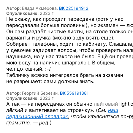
Автор:
Влада Ахмерова,
ВК
225194912
Опубликовано:
2023 г.
Не скажу, как проходит пересдача (хотя у нас
пересдавали больше половины), но экзамен — лю
Он сам раздаёт чистые листы, на столе только он
варианты и ручка (можно воду взять ещё).
Собирает телефоны, ходит по кабинету. Слышала,
у девочек задирает волосы, чтобы проверить нал
наушника, но у нас такого не было. Ещё он прове
мою воду на наличие шпаргалок. В общем,
чел дотошный. :-/
Табличку всяких интегралов брать на экзамен
не разрешает: сами должны знать.
Автор:
Георгий Березин,
ВК
559191381
Опубликовано:
2023 г.
А так — на пересдачах он обычно
лайтовый
light
лёгкий
и вытягивает на «троечку». (
См.
наш
редакционный словарик
, чтобы изъясняться
по-р
грамотно. — ред.
)