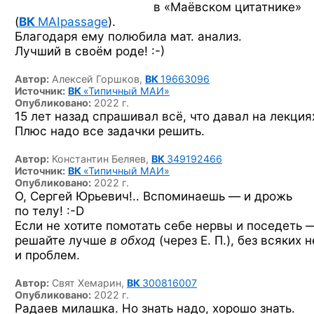
в «Маёвском цитатнике»
(
ВК
MAIpassage
).
Благодаря ему полюбила мат. анализ.
Лучший
в своём роде! :-)
Автор:
Алексей Горшков,
ВК
19663096
Источник:
ВК
«Типичный МАИ»
Опубликовано:
2022 г.
15 лет назад спрашивал всё, что давал на лекция
Плюс надо все задачки решить.
Автор:
Константин Беляев,
ВК
349192466
Источник:
ВК
«Типичный МАИ»
Опубликовано:
2022 г.
О, Сергей Юрьевич!.. Вспоминаешь — и дрожь
по телу! :-D
Если не хотите помотать себе нервы и поседеть 
решайте лучше
в обход
(через Е. П.), без всяких 
и проблем.
Автор:
Свят Хемарин,
ВК
300816007
Опубликовано:
2022 г.
Радаев милашка. Но знать надо, хорошо знать.