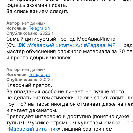
сядешь экзамен писать.
За списыванием следит.
Автор:
нет данных
Источник:
Telegra.ph
Опубликовано:
2022 г.
Самый цитируемый препод МосАвиаИнста
(
См.
ВК
«Маёвский цитатник»
:
#Радаев_MP
— ред
мастер объяснения сложного материала за 30 с
и просто добрый человек.
Автор:
неn данных
Источник:
Telegra.ph
Опубликовано:
2022 г.
Классный препод.
За опоздания особо не пинает, но лучше этого
не делать систематически. Также стоит ходить в
группой на пары: иногда он отмечает даже на ле
и пугает деканатом.
Преподаёт интересно и доступно (понятно даже
тупым). Мужик с огромным чувством юмора, но 
«
Маёвский цитатник
» лишний раз при нём