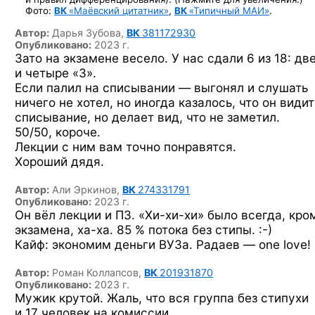
Фото:
ВК
«Маёвский цитатник»
,
ВК
«Типичный МАИ»
.
Автор:
Дарья Зубова,
ВК
381172930
Опубликовано:
2023 г.
Зато на экзамене весело. У нас сдали 6 из 18: дв
и четыре «3».
Если палил на списывании — выгонял и слушать
ничего не хотел, но иногда казалось, что он видит
списывание, но делает вид, что не заметил.
50/50, короче.
Лекции с ним вам точно понравятся.
Хороший дядя.
Автор:
Али Эркинов,
ВК
274331791
Опубликовано:
2023 г.
Он вёл лекции и ПЗ.
«Хи-хи-хи»
было всегда, кро
экзамена,
ха-ха.
85 % потока
без стипы. :-)
Кайф: экономим деньги ВУЗа. Радаев — one love!
Автор:
Роман Коллапсов,
ВК
201931870
Опубликовано:
2023 г.
Мужик крутой. Жаль, что вся группа без стипухи
и 17 человек на комиссии.