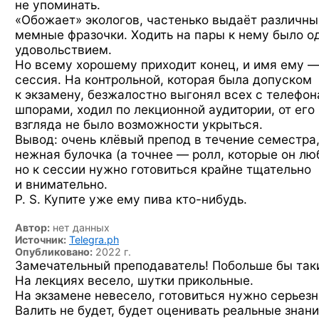
не упоминать.
«Обожает» экологов, частенько выдаёт различны
мемные фразочки. Ходить на пары к нему было о
удовольствием.
Но всему хорошему приходит конец, и имя ему 
сессия. На контрольной, которая была допуском
к экзамену, безжалостно выгонял всех с телефон
шпорами, ходил по лекционной аудитории, от его
взгляда не было возможности укрыться.
Вывод: очень клёвый препод в течение семестра
нежная булочка (а точнее — ролл, которые он люб
но к сессии нужно готовиться крайне тщательно
и внимательно.
P. S. Купите уже ему пива
кто-нибудь.
Автор:
нет данных
Источник:
Telegra.ph
Опубликовано:
2022 г.
Замечательный преподаватель! Побольше бы так
На лекциях весело, шутки прикольные.
На экзамене невесело, готовиться нужно серьезн
Валить не будет, будет оценивать реальные знани