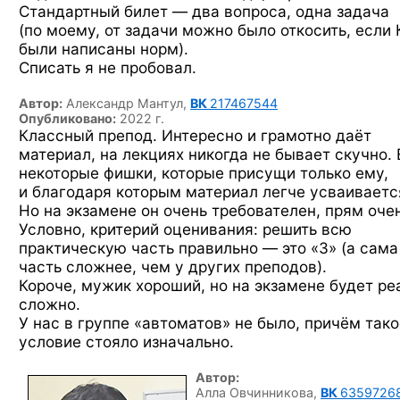
Стандартный билет — два вопроса, одна задача
(по моему, от задачи можно было откосить, если 
были написаны норм).
Списать я не пробовал.
Автор:
Александр Мантул,
ВК
217467544
Опубликовано:
2022 г.
Классный препод. Интересно и грамотно даёт
материал, на лекциях никогда не бывает скучно. 
некоторые фишки, которые присущи только ему,
и благодаря которым материал легче усваиваетс
Но на экзамене он очень требователен, прям очен
Условно, критерий оценивания: решить всю
практическую часть правильно — это «3» (а сама
часть сложнее, чем у других преподов).
Короче, мужик хороший, но на экзамене будет ре
сложно.
У нас в группе «автоматов» не было, причём тако
условие стояло изначально.
Автор:
Алла Овчинникова,
ВК
6359726