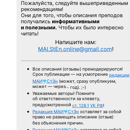
Пожалуйста, следуйте вышеприведенным
рекомендациям!
Они для того, чтобы описания преподов
получались
информативными
и полезными.
Чтобы их было интересно
читать!
Напишите нам:
MAI.StEn.online@gmail.com
!
Все описания (отзывы) премодерируются!
Срок публикации — на усмотрение
редакции
МАИ
♥
СтЭн
(может, сразу опубликуем,
может — через…
год). ;-)
Уважаемые авторы! Помните
об ответственности за клевету,
предусмотренной
ст. 128.1
УК РФ
!
Редакция
МАИ
♥
СтЭн
оставляет за собой
право не размещать описание (отзыв)
без объяснения причин.
Редакция
МАИ
♥
СтЭн
оставляет за собой