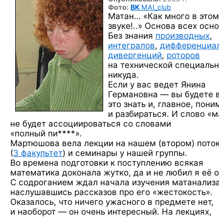
Фото:
ВК
MAI_club
Матан… «Как много в этом
звуке!..» Основа всех осно
Без знания
производных
,
интегралов
,
дифференциа
дивергенций
,
роторов
на технической специаль
никуда.
Если у вас ведет Янина
Германовна — вы будете 
это знать и, главное, пони
и разбираться. И слово «м
не будет ассоциироваться со словами
«полный пи****».
Мартюшова вела лекции на нашем (втором) пото
(
3 факультет
) и семинары у нашей группы.
Во времена подготовки к поступлению всякая
математика доконала жутко, да и не любил я её о
С содроганием ждал начала изучения матанализа
наслушавшись рассказов про его «жестокость».
Оказалось, что ничего ужасного в предмете нет,
и наоборот — он очень интересный. На лекциях,