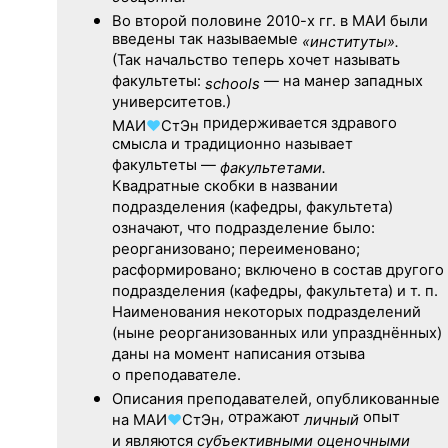
Во второй половине
2010-х гг.
в МАИ были
введены так называемые
«институты».
(Так начальство теперь хочет называть
факультеты:
— на манер западных
schools
университетов.)
придерживается здравого
МАИ
♥
СтЭн
смысла и традиционно называет
факультеты —
факультетами.
Квадратные скобки в названии
подразделения (кафедры, факультета)
означают, что подразделение было:
реорганизовано; переименовано;
расформировано; включено в состав другого
подразделения (кафедры, факультета) и т. п.
Наименования некоторых подразделений
(ныне реорганизованных или упразднённых)
даны на момент написания отзыва
о преподавателе.
Описания преподавателей, опубликованные
, отражают
опыт
на
МАИ
♥
СтЭн
личный
и являются
субъективными оценочными