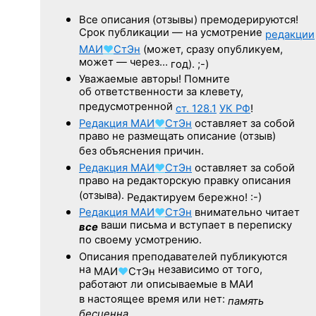
Все описания (отзывы) премодерируются!
Срок публикации — на усмотрение
редакции
МАИ
♥
СтЭн
(может, сразу опубликуем,
может — через…
год). ;-)
Уважаемые авторы! Помните
об ответственности за клевету,
предусмотренной
ст. 128.1
УК РФ
!
Редакция
МАИ
♥
СтЭн
оставляет за собой
право не размещать описание (отзыв)
без объяснения причин.
Редакция
МАИ
♥
СтЭн
оставляет за собой
право на редакторскую правку описания
(отзыва).
Редактируем бережно! :-)
Редакция
МАИ
♥
СтЭн
внимательно читает
ваши письма и вступает в переписку
все
по своему усмотрению.
Описания преподавателей публикуются
на
независимо от того,
МАИ
♥
СтЭн
работают ли описываемые в МАИ
в настоящее время или нет:
память
бесценна.