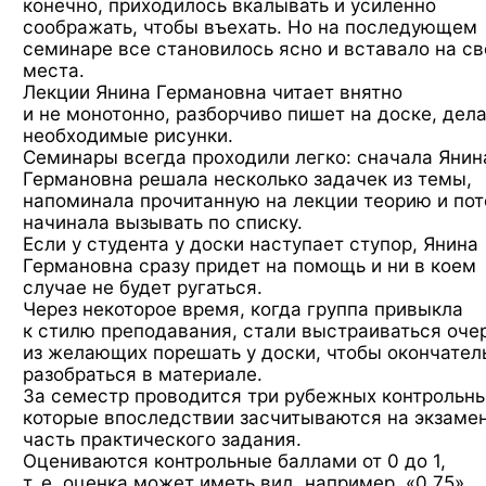
конечно, приходилось вкалывать и усиленно
соображать, чтобы въехать. Но на последующем
семинаре все становилось ясно и вставало на св
места.
Лекции Янина Германовна читает внятно
и не монотонно, разборчиво пишет на доске, дел
необходимые рисунки.
Семинары всегда проходили легко: сначала Янин
Германовна решала несколько задачек из темы,
напоминала прочитанную на лекции теорию и по
начинала вызывать по списку.
Если у студента у доски наступает ступор, Янина
Германовна сразу придет на помощь и ни в коем
случае не будет ругаться.
Через некоторое время, когда группа привыкла
к стилю преподавания, стали выстраиваться оче
из желающих порешать у доски, чтобы окончател
разобраться в материале.
За семестр проводится три рубежных контрольны
которые впоследствии засчитываются на экзамен
часть практического задания.
Оцениваются контрольные баллами от 0 до 1,
т. е. оценка может иметь вид, например, «0,75».