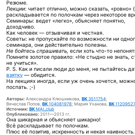
Резюме.
Лекции: читает отлично, можно сказать, «ровно» 
раскладывается по полочкам через некоторое вр
Семинары: ведет «легко», объясняет понятно,
доходчиво.
Как человек — отзывчивая и честная.
Советы: не пропускайте по возможности
ни одно
семинара, они действительно полезны.
Не бойтесь спрашивать,
если хоть
что-то
непонят
Помните золотое правило: «Не стыдно не знать, 
не учиться».
P. S. Как и писали люди до меня, не пытайтесь да
взятку
— обидится.
На лекциях иногда, если уж очень хочется, можн
поспать. ;-)
Авторы:
Александра Клюшникова,
ВК
3511754
;
Вячеслав Попов,
ВК
104081978
;
Мария Уханова,
ВК
1120952
Источник:
ВК
MAI_club
Опубликовано:
2011—2013 гг.
Она шикарная и объясняет шикарно!
Всё раскладывает по полочкам.
Плюс её позитив, искренность и некая наивность