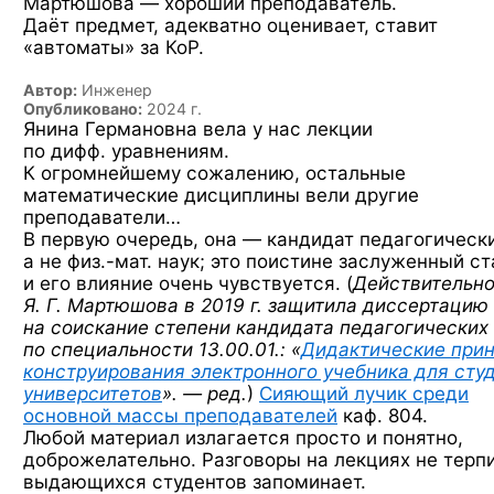
Мартюшова — хороший преподаватель.
Даёт предмет, адекватно оценивает, ставит
«автоматы» за КоР.
Автор:
Инженер
Опубликовано:
2024 г.
Янина Германовна вела у нас лекции
по дифф. уравнениям.
К огромнейшему сожалению, остальные
математические дисциплины вели другие
преподаватели…
В первую очередь, она — кандидат педагогически
а не физ.-мат.
наук; это поистине заслуженный ст
и его влияние очень чувствуется. (
Действительно
Я. Г. Мартюшова в 2019 г. защитила диссертацию
на соискание степени кандидата педагогических
по специальности 13.00.01.: «
Дидактические при
конструирования электронного учебника для сту
университетов
». — ред.
)
Сияющий лучик среди
основной массы преподавателей
каф. 804.
Любой материал излагается просто и понятно,
доброжелательно. Разговоры на лекциях не терпи
выдающихся студентов запоминает.