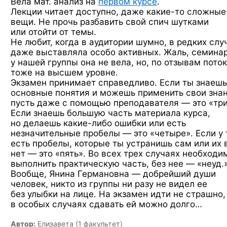
Вела мат. анализ на
первом курсе
.
Лекции читает доступно, даже
какие-то
сложные
вещи. Не прочь разбавить свой спич шутками
или отойти от темы.
Не любит, когда в аудитории шумно, в редких слу
даже выставляла особо активных. Жаль, семина
у нашей группы она не вела, но, по отзывам поток
тоже на высшем уровне.
Экзамен принимает справедливо. Если ты знаешь
основные понятия и можешь применить свои знан
пусть даже с помощью преподавателя — это «три
Если знаешь большую часть материала курса,
но делаешь
какие-либо
ошибки или есть
незначительные пробелы — это «четыре». Если у 
есть пробелы, которые ты устранишь сам или их 
нет — это «пять». Во всех трех случаях необходи
выполнить практическую часть, без нее — «неуд.»
Вообще, Янина Германовна — добрейший души
человек, никто из группы ни разу не видел ее
без улыбки на лице. На экзамен идти не страшно,
в особых случаях сдавать ей можно долго…
Автор:
Елизавета (1 факультет)