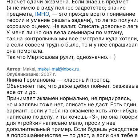
Насчет сдачи экзамена. Если знаешь предмет
(я не имею в виду полное задротство; знание
предмета,
IMHO
, — это прежде всего понимание
теории и умение решать задачи), то легко получи
хорошую оценку. Не валит. Списать довольно
легк
У меня лично она вела семинары по матану,
так на контрольных мы все смотрели куда хотели
а если совсем трудно было, то и у нее спрашива
она помогала.
Так что Мартюшова рулит,
однозначно. :-)
Автор:
Makei,
makei-mai@inbox.ru
Опубликовано:
2007 г.
Янина Германовна — классный препод.
Объясняет так, что даже дебил поймет, разжевы
все от и до.
Принимает экзамен нормально, не придираясь,
но и халявы тоже нет, списать не даст. Есть один
вариант: если у тебя на экзамене хоть
что-нибудь
написано по делу, и ты хочешь «3», но она говорит
для «тройки» написано мало, проси у нее
дополнительный пример. Если будешь усердство
в попрошайничестве — то даст, а если она тебе е