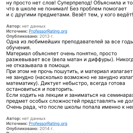
ну просто нет слов! Суперпрепод! Объяснила и то
что в школе не понимал! Без проблем помогает
и с другими предметами. Везёт тем, у кого ведёт
Автор:
нет данных
Источник:
ProfessorRating.org
Опубликовано:
2013 г.
Одна из любимейших преподавателей за все год
обучения.
Материал объясняет очень понятно, просто
разжевывает все (вела матан и диффуры). Никог
не отказывала в помощи.
При этом не прочь пошутить, и материал излагает
не занудно (насколько возможно не занудно изла
математику). Диктует небыстро, всегда готова
остановиться и повторить.
Если ходить на лекции и заниматься на семинара
предмет особых сложностей представлять не до
Очень рада, что после школы попала именно к не
Автор:
нет данных
Источник:
ProfessorRating.org
Опубликовано:
2014 г.