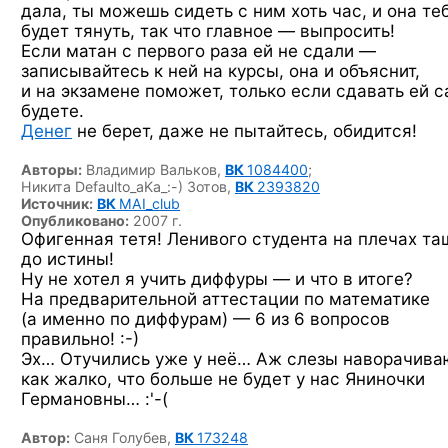
дала, ты можешь сидеть с ним хоть час, и она те
будет тянуть, так что главное — выпросить!
Если матан с первого раза ей не сдали —
записывайтесь к ней на курсы, она и объяснит,
и на экзамене поможет, только если сдавать ей 
будете.
Денег
не берет, даже не пытайтесь, обидится!
Авторы:
Владимир Вальков,
ВК
1084400
;
Никита Defaulto_aKa_:-) Зотов,
ВК
2393820
Источник:
ВК
MAI_club
Опубликовано:
2007 г.
Офигенная тетя! Ленивого студента на плечах та
до истины!
Ну не хотел я учить диффуры — и что в итоге?
На предварительной аттестации по математике
(а именно
по диффурам) —
6 из 6 вопросов
правильно! :-)
Эх… Отучились уже у неё… Аж слезы наворачива
как жалко, что больше не будет у нас Яниночки
Германовны… :'-(
Автор:
Саня Голубев,
ВК
173248