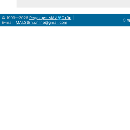
© 1999—2026
Редакция
МАИ
♥
СтЭн
|
О п
E-mail:
MAI.StEn.online@gmail.com