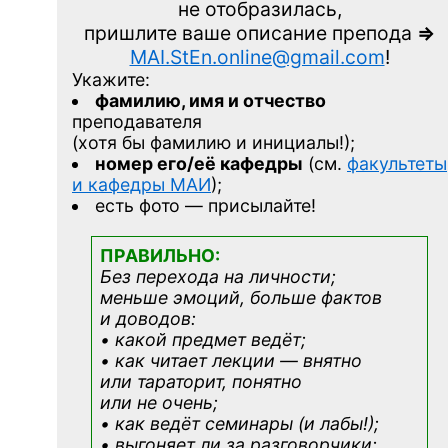
не отобразилась,
пришлите ваше описание препода
=>
MAI.StEn.online@gmail.com
!
Укажите:
фамилию, имя и отчество
преподавателя
(хотя бы фамилию и инициалы!);
номер его/её кафедры
(см.
факультеты
и кафедры МАИ
);
есть фото — присылайте!
ПРАВИЛЬНО:
Без перехода на личности;
меньше эмоций, больше фактов
и доводов:
• какой предмет ведёт;
• как читает лекции — внятно
или тараторит, понятно
или не очень;
• как ведёт семинары (и лабы!);
• выгоняет ли за разговорчики;