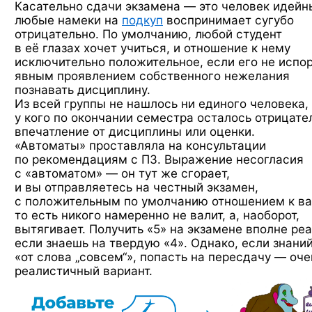
Касательно сдачи экзамена — это человек идейн
любые намеки на
подкуп
воспринимает сугубо
отрицательно. По умолчанию, любой студент
в её глазах хочет учиться, и отношение к нему
исключительно положительное, если его не испор
явным проявлением собственного нежелания
познавать дисциплину.
Из всей группы не нашлось ни единого человека,
у кого по окончании семестра осталось отрицате
впечатление от дисциплины или оценки.
«Автоматы» проставляла на консультации
по рекомендациям с ПЗ. Выражение несогласия
с «автоматом» — он тут же сгорает,
и вы отправляетесь на честный экзамен,
с положительным по умолчанию отношением к ва
то есть никого намеренно не валит, а, наоборот,
вытягивает. Получить «5» на экзамене вполне реа
если знаешь на твердую «4». Однако, если знаний
«от слова „совсем“», попасть на пересдачу — оче
реалистичный вариант.