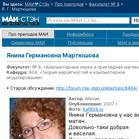
Вы здесь:
МАИ
♥
СтЭн
>
Про преподов
>
Факультет № 8
>
Я. Г. Мартюшова
Про преподов МАИ
Информбюро
Ландша
Символика МАИ
Публикации
МАИ
и ма
Янина Германовна Мартюшова
Факультет:
№ 8, «Компьютерные науки и прикладная матем
Кафедра:
804, «Теория вероятностей и компьютерное
моделирование»
• Старое обсуждение:
http://forum.mai-sten.online/topic8464/
Автор:
Maniak
Опубликовано:
2007 г.
Фото:
Kaf804.ru
Янина Германовна у нас в
матан.
Довольно-таки
добрая
и веселая.