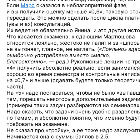
Если
Марс
оказался в неблагоприятной фазе,
и вы получили оценку меньше «0,6», таковую сто
пересдать. Это можно сделать после цикла плат
(увы и ах) консультаций.
Их ведет не обязательно Янина, и это другая исто
Что касается экзамена, к сдающим Мартюшова
относится лояльно, жестоко не палит и за «шпор
не выгоняет, главное, не наглеть. (
«Лояльно» зде
ошибочно употреблено вместо «мягко,
благосклонно». — ред.
) Рукописные лекции не тр
«4» получить абсолютно реально, если занимался
хорошо во время семестра и контрольные напис
на «0,7» и выше (сдавать будете только теорети
часть).
На «5» надо постараться, чтобы не было «выпав
тем, порешать некоторые дополнительные задач
(примеры таких задач разбираются на семинарах)
Надо сказать, что задачи очень удобно разделен
по темам, и абсолютно понятно, что именно буду
требовать на экзамене.
Не сказал про «тройку», а ее тоже надо заслужит
Начинается она с суммы баллов в 2,5.