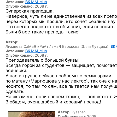
Источник:
ВК
MAI_club
Опубликовано:
2008 г.
Суперская преподша.
Наверное, чуть ли не единственная из всех препо
через которых мы прошли, кто хочет реально науч
кто всегда подскажет и объяснит, если спросить.
Были б все такие преподы такие!
Автор:
Лизавета СаМаЯ кРеАтИвНаЯ Барскова (Элли Лутцева),
ВК
Источник:
ВК
MAI_club
Опубликовано:
2008 г.
Преподаватель с большой буквы!
Всегда горой за студентов — защищает, помогае
всячески.
У нас в группе сейчас проблемы с семинарами
по матану (Мартюшова у нас лектор), так она с н
носится, то там то сям, все пытается нам получ
сделать.
На экзамене, если совсем тяжко, —
подскажет. :-
В общем, очень добрый и хороший препод!
Автор:
-yasher-
Опубликовано:
2009 г.