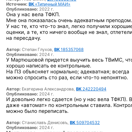
Источник:
ВК
«Типичный МАИ»
Опубликовано:
2022 г.
Она у нас вела ТФКП.
Мне она показалась очень адекватным преподом
У нас те,
кто что-то
знал, легко получили хороши
оценки, а те, кто ничего вообще не знал, отлетел
на пересдачу.
Автор:
Степан Глухов,
ВК
185357068
Опубликовано:
2024 г.
У Мартюшовой придется выучить весь ТВиМС, чт
хорошо написать ее контрольные.
На ПЗ объясняет нормально; адекватная; всегда
можно спросить сто раз, если
что-то
непонятно.
Автор:
Екатерина Александрова,
ВК
242220494
Опубликовано:
2024 г.
И довольно легко сдается (но у нас вела ТФКП). 
даже «автомат» по контрольным ставила. Контро
можно было переписать.
Автор:
Станиславъ Денисовъ,
ВК
509704532
Опубликовано:
2024 г.