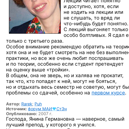
Лекции читает понятно
и доступно, хотя, если
не ходить на лекции или
не слушать, то вряд ли
что-нибудь
будет понятно.
С лекций выгоняет только
особо болтливых. Я сдал е
только с третьего раза.
Особое внимание рекомендую обратить на теори
хотя она и не будет смотреть на нее без выполне
практики, но все же очень любит поспрашивать
и по теории, особенно если студент претендует
на оценку выше «тройки».
В общем, она не зверь, но и халява не прокатит,
так что, кто попадет к ней, могут не бояться,
но и отдыхать весь семестр не советую, могут бы
проблемы со сдачей, особенно на
первом курсе
.
Автор:
Rarek
;
Puh
Источник:
форум
МАИ
♥
СтЭн
Опубликовано:
2007 г.
Господа, Янина Германовна — наверное, самый
лучший препод, у которого я учился.