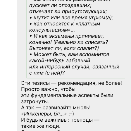
пускает ли опоздавших;
отмечает ли присутствующих;
• шутит или все время угрюм(а);
• как относится к «платным
консультациям»
…
• И как экзамены принимает,
конечно! (Реально ли списать?
Выгоняет ли, если спалит?)
• Может быть, вам вспомнится
какой-нибудь
забавный
или интересный случай, связанный
с ним (с ней)?
Эти тезисы — рекомендация, не более!
Просто важно, чтобы
эти фундаментальные аспекты были
затронуты.
А так — развивайте мысль!
«Инженеры, бл…»
;-)
И будьте вежливы: преподы —
такие же люди.