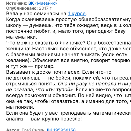
Источник:
ВК
«Маёвник»
Опубликовано:
2017 г.
Вела у нас семинары на
1 курсе
.
Когда оканчиваешь простую общеобразовательн
школу — думаешь, что тебя ожидает, ведь в шко
постоянно гнобят, и, мало того, преподают базу
математики.
Что можно сказать о Яниночке? Она божественн
женщина! Настолько все объясняет, что даже че
с базовыми знаниями начнет вникать (если есть
желание). Объясняет все внятно, говорит теорию
и тут же — пример.
Вызывает к доске почти всех. Если
что-то
не догоняешь — не бойся, покажи ей, что ты реа
стремишься понять.
Она ни разу не наорала и ни 
не сказала, что «ты тупой».
Если
какие-то
вопрос
всегда поможет и объяснит. По ней видно, что чи
она не так, чтобы отвязаться, а именно для того,
мы поняли.
Если она будет у вас преподавать математически
анализ — вам крупно повезло!
Автор:
Глеб Силин,
ВК
195958158