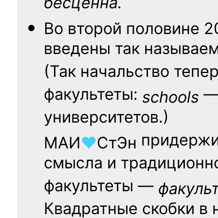
бесценна.
Во второй половине
2
введены так называе
(Так начальство тепе
факультеты:
— 
schools
университетов.)
придержи
МАИ
♥
СтЭн
смысла и традиционн
факультеты —
факуль
Квадратные скобки в 