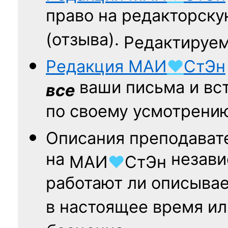
право на редакторску
(отзыва).
Редактируем
Редакция
МАИ
♥
СтЭн
ваши письма и вст
все
по своему усмотрени
Описания преподават
на
независ
МАИ
♥
СтЭн
работают ли описыва
в настоящее время ил