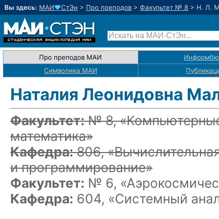
Вы здесь:
МАИ
♥
СтЭн
>
Про преподов
>
Факультет № 8
>
Н. Л. 
Про преподов МАИ
Информбю
Символика МАИ
Публикац
Наталия Леонидовна Ма
Факультет:
№ 8, «Компьютерные
математика»
Кафедра:
806, «Вычислительна
и программирование»
Факультет:
№ 6, «Аэрокосмичес
Кафедра:
604, «Системный анал