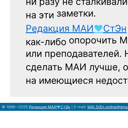
ни разу
не сталкивали
заметки.
на эти
Редакция
МАИ
♥
СтЭн
опорочить 
как-либо
или преподавателей. 
сделать МАИ лучше, 
на имеющиеся недост
© 1999—2026
Редакция
МАИ
♥
СтЭн
|
E-mail:
MAI.StEn.online@gma