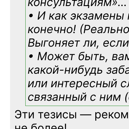
консультациям»
…
• И как экзамены
конечно! (Реально
Выгоняет ли, если
• Может быть, ва
какой-нибудь
заб
или интересный с
связанный с ним (
Эти тезисы — реком
не более!