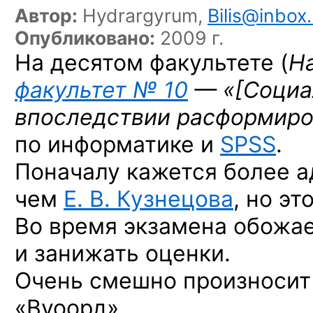
Автор:
Hydrargyrum,
Bilis@inbox.
Опубликовано:
2009 г.
На десятом факультете (
Н
факультет № 10
— «
[Социа
впоследствии расформиро
по информатике и
SPSS
.
Поначалу кажется более а
чем
Е. В. Кузнецова
, но э
Во время экзамена обожа
и занижать оценки.
Очень смешно произносит 
«Вуоорд».