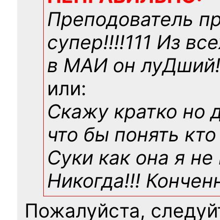
Преподователь п
супер!!!!111 Из вс
в МАИ он луДший!!
или:
Скажу кратко но 
что бы понять кто
Суки как она я не
Никогда!!! Конче
Пожалуйста, следуй