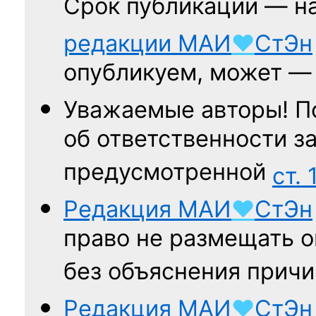
Срок публикации — н
редакции
МАИ
♥
СтЭн
опубликуем, может 
Уважаемые авторы! П
об ответственности за
предусмотренной
ст. 
Редакция
МАИ
♥
СтЭн
право не размещать о
без объяснения причи
Редакция
МАИ
♥
СтЭн