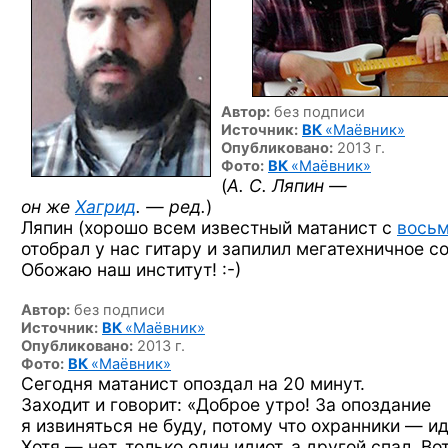
Автор:
без подписи
Источник:
ВК
«Маёвник»
Опубликовано:
2013 г.
Фото:
ВК
«Маёвник»
(
А. С. Ляпин —
он же
Хагрид
. — ред.
)
Ляпин (хорошо всем известный матанист с
восьм
отобрал у нас гитару и запилил мегатехничное со
Обожаю наш
институт! :-)
Автор:
без подписи
Источник:
ВК
«Маёвник»
Опубликовано:
2013 г.
Фото:
ВК
«Маёвник»
Сегодня матанист опоздал на 20 минут.
Заходит и говорит: «Доброе утро! За опоздание
я извиняться не буду, потому что охранники — и
Хотя — нет, только один идиот, а другой спал. Во