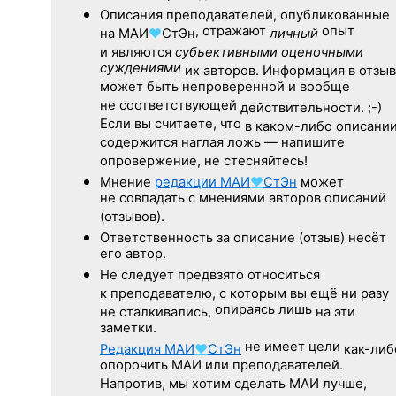
Описания преподавателей, опубликованные
, отражают
опыт
на
МАИ
♥
СтЭн
личный
и являются
субъективными оценочными
суждениями
их авторов. Информация в отзы
может быть непроверенной и вообще
не соответствующей
действительности. ;-)
Если вы считаете, что
в каком-либо описани
содержится наглая ложь — напишите
опровержение, не стесняйтесь!
Мнение
редакции
МАИ
♥
СтЭн
может
не совпадать с мнениями авторов описаний
(отзывов).
Ответственность
за описание
(отзыв) несёт
его автор.
Не следует
предвзято относиться
к преподавателю,
с которым
вы ещё
ни разу
опираясь лишь
не сталкивались,
на эти
заметки.
не имеет цели
Редакция
МАИ
♥
СтЭн
как-либ
опорочить МАИ или преподавателей.
Напротив, мы хотим сделать МАИ лучше,