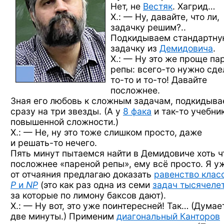
Нет, не
Вестяк
. Хагрид…
Х.: — Ну, давайте, что ли,
задачку решим?..
Подкидываем стандартн
задачку из
Демидовича
.
Х.: — Ну это же проще па
репы:
всего-то
нужно сде
то-то
и то-то!
Давайте
посложнее.
Зная его любовь к сложным задачам, подкидыв
сразу на три звезды. (А у
8 фака
и так-то
учебни
повышенной сложности.)
Х.: — Не, ну это тоже слишком просто, даже
и решать-то
нечего.
Пять минут пытаемся найти в Демидовиче хоть
ч
посложнее «пареной репы», ему всё просто. Я у
от отчаяния предлагаю доказать
равенство клас
P
и
NP
(это как раз одна из семи
задач тысячеле
за которые по лимону баксов дают).
Х.: — Ну вот, это уже поинтересней! Так… (Думае
две минуты.) Применим
диагональный Канторов