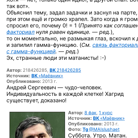
так вот».
Объяснил тему, задал задачки и заснул на парте,
при этом ещё и громко храпел. Зато когда я гром
спросил его, почему
0! = 1
(
Принято как соглашен
факториал
нуля равен единице. — ред.
),
то он моментально, не размыкая глаз, вскочил к 
и запилил
гамма-функцию.
(
См.
связь факториал
с гамма-функцией
. — ред.
)
Эх, странные люди эти
матанисты! :-)
Автор:
218426285,
ВК
218426285
Источник:
ВК
«Маёвник»
Опубликовано:
2013 г.
Андрей Сергеевич —
чудо-человек.
Индивидуальность в каждой клетке! Хагрид
существует, доказано!
Автор:
8 фак
,
1 курс
Источник:
ВК
«Маёвник»
Опубликовано:
2013 г.
Фото:
Tg
@MAIslushaet
Суббота. Утро. Матан.