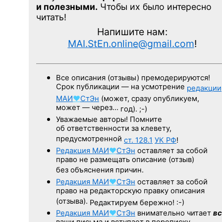
и полезными.
Чтобы их было интересно
читать!
Напишите нам:
MAI.StEn.online@gmail.com
!
Все описания (отзывы) премодерируются!
Срок публикации — на усмотрение
редакции
МАИ
♥
СтЭн
(может, сразу опубликуем,
может — через…
год). ;-)
Уважаемые авторы! Помните
об ответственности за клевету,
предусмотренной
ст. 128.1
УК РФ
!
Редакция
МАИ
♥
СтЭн
оставляет за собой
право не размещать описание (отзыв)
без объяснения причин.
Редакция
МАИ
♥
СтЭн
оставляет за собой
право на редакторскую правку описания
(отзыва).
Редактируем бережно! :-)
Редакция
МАИ
♥
СтЭн
внимательно читает
вс