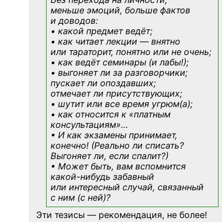
меньше эмоций, больше фактов
и доводов:
• какой предмет ведёт;
• как читает лекции — внятно
или тараторит, понятно или не очень;
• как ведёт семинары (и лабы!);
• выгоняет ли за разговорчики;
пускает ли опоздавших;
отмечает ли присутствующих;
• шутит или все время угрюм(а);
• как относится к «платным
консультациям»
…
• И как экзамены принимает,
конечно! (Реально ли списать?
Выгоняет ли, если спалит?)
• Может быть, вам вспомнится
какой-нибудь
забавный
или интересный случай, связанный
с ним (с ней)?
Эти тезисы — рекомендация, не более!