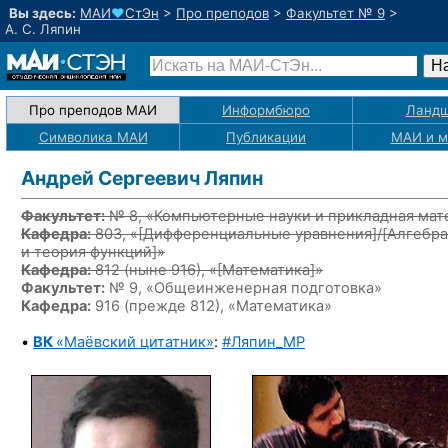
Вы здесь:
МАИ
♥
СтЭн
>
Про преподов
>
Факультет № 9
>
А. С. Ляпин
Про преподов МАИ
Информбюро
Ландш
Символика МАИ
Публикации
МАИ
и 
Андрей Сергеевич Ляпин
Факультет:
№ 8, «Компьютерные науки и прикладная мат
Кафедра:
803, «
[Дифференциальные уравнения]/[Алгебра
и теория функций]
»
Кафедра:
812
(ныне 916)
, «
[Математика]
»
Факультет:
№ 9, «Общеинженерная подготовка»
Кафедра:
916 (прежде 812), «Математика»
•
ВК
«Маёвский цитатник»
:
#Ляпин_MP