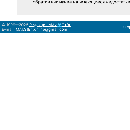
обратив внимание на имеющиеся недостатки
© 1999—2026
Редакция
МАИ
♥
СтЭн
|
О п
E-mail:
MAI.StEn.online@gmail.com