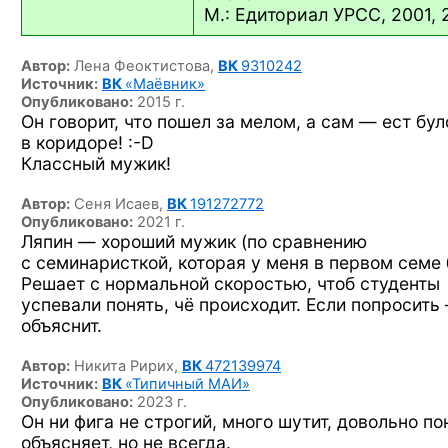
М.: Едиториал УРСС, 2001, 
Автор:
Лена Феоктистова,
ВК
9310242
Источник:
ВК
«Маёвник»
Опубликовано:
2015 г.
Он говорит, что пошел за мелом, а сам — ест бул
в коридоре! :-D
Классный мужик!
Автор:
Сеня Исаев,
ВК
191272772
Опубликовано:
2021 г.
Ляпин — хороший мужик (по сравнению
с семинаристкой, которая у меня в первом семе 
Решает с нормальной скоростью, чтоб студенты
успевали понять, чё происходит. Если попросить
объяснит.
Автор:
Никита Ририх,
ВК
472139974
Источник:
ВК
«Типичный МАИ»
Опубликовано:
2023 г.
Он ни фига не строгий, много шутит, довольно по
объясняет, но не всегда.