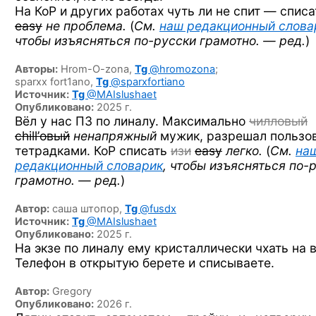
На КоР и других работах чуть ли не спит — спис
easy
не проблема.
(
См.
наш редакционный слова
чтобы изъясняться
по-русски
грамотно. — ред.
)
Авторы:
Hrom-O-zona,
Tg
@hromozona
;
sparxx fort1ano,
Tg
@sparxfortiano
Источник:
Tg
@MAIslushaet
Опубликовано:
2025 г.
Вёл у нас ПЗ по линалу. Максимально
чилловый
chill’овый
ненапряжный
мужик, разрешал пользо
тетрадками. КоР списать
изи
easy
легко.
(
См.
на
редакционный словарик
, чтобы изъясняться
по-
грамотно. — ред.
)
Автор:
саша штопор,
Tg
@fusdx
Источник:
Tg
@MAIslushaet
Опубликовано:
2025 г.
На экзе по линалу ему кристаллически чхать на в
Телефон в открытую берете и списываете.
Автор:
Gregory
Опубликовано:
2026 г.