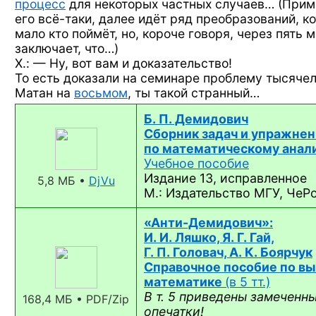
процесс
для некоторых частных случаев… (Прим
его
всё-таки,
далее идёт ряд преобразований, к
мало кто поймёт, но, короче говоря, через пять 
заключает, что…)
Х.: — Ну, вот вам и доказательство!
То есть доказали на семинаре проблему тысячеле
Матан на
восьмом
, ты такой странный…
Б. П. Демидович
Сборник задач и упражне
по математическому анали
Учебное пособие
Издание 13, исправленное
5,8 МБ •
DjVu
М.: Издательство МГУ, ЧеРо
«Анти-Демидович»:
И. И. Ляшко, Я. Г. Гай,
Г. П. Головач, А. К. Боярчук
Справочное пособие по в
математике
(в 5 тт.)
В т. 5 приведены замеченн
168,4 МБ • PDF/Zip
опечатки!