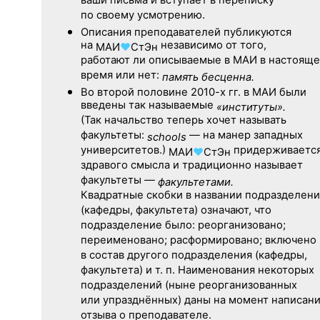
ваши письма и вступает в переписку
по своему усмотрению.
Описания преподавателей публикуются
на
независимо от того,
МАИ
♥
СтЭн
работают ли описываемые в МАИ в настоящ
время или нет:
память бесценна.
Во второй половине
2010-х гг.
в МАИ были
введены так называемые
«институты».
(Так начальство теперь хочет называть
факультеты:
— на манер западных
schools
университетов.)
придерживаетс
МАИ
♥
СтЭн
здравого смысла и традиционно называет
факультеты —
факультетами.
Квадратные скобки в названии подразделени
(кафедры, факультета) означают, что
подразделение было: реорганизовано;
переименовано; расформировано; включено
в состав другого подразделения (кафедры,
факультета) и т. п. Наименования некоторых
подразделений (ныне реорганизованных
или упразднённых) даны на момент написан
отзыва о преподавателе.