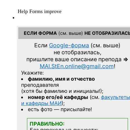
ЕСЛИ ФОРМА
(см. выше)
НЕ ОТОБРАЗИЛАС
Если
Google-форма
(см. выше)
не отобразилась,
пришлите ваше описание препода
=>
MAI.StEn.online@gmail.com
!
Укажите:
фамилию, имя и отчество
преподавателя
(хотя бы фамилию и инициалы!);
номер его/её кафедры
(см.
факультеты
и кафедры МАИ
);
есть фото — присылайте!
ПРАВИЛЬНО:
Без перехода на личности;