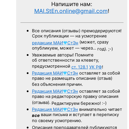
Напишите нам:
MAI.StEn.online@gmail.com
!
Все описания (отзывы) премодерируются!
Срок публикации — на усмотрение
(может, сразу
редакции
МАИ
♥
СтЭн
опубликуем, может — через…
год). ;-)
Уважаемые авторы! Помните
об ответственности за клевету,
предусмотренной
ст. 128.1
УК РФ
!
Редакция
МАИ
♥
СтЭн
оставляет за собой
право не размещать описание (отзыв)
без объяснения причин.
Редакция
МАИ
♥
СтЭн
оставляет за собой
право на редакторскую правку описания
(отзыва).
Редактируем бережно! :-)
Редакция
МАИ
♥
СтЭн
внимательно читает
ваши письма и вступает в переписку
все
по своему усмотрению.
Описания преподавателей публикуются