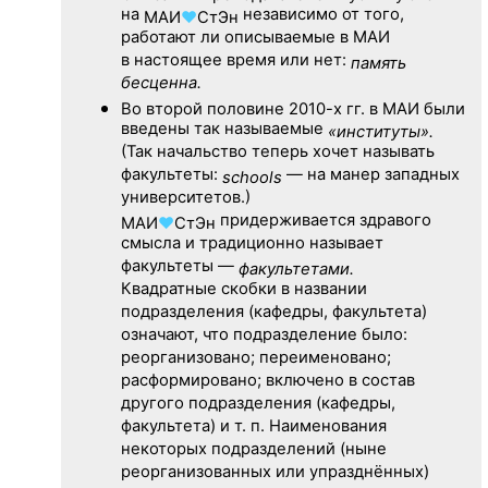
на
независимо от того,
МАИ
♥
СтЭн
работают ли описываемые в МАИ
в настоящее время или нет:
память
бесценна.
Во второй половине
2010-х гг.
в МАИ были
введены так называемые
«институты».
(Так начальство теперь хочет называть
факультеты:
— на манер западных
schools
университетов.)
придерживается здравого
МАИ
♥
СтЭн
смысла и традиционно называет
факультеты —
факультетами.
Квадратные скобки в названии
подразделения (кафедры, факультета)
означают, что подразделение было:
реорганизовано; переименовано;
расформировано; включено в состав
другого подразделения (кафедры,
факультета) и т. п. Наименования
некоторых подразделений (ныне
реорганизованных или упразднённых)