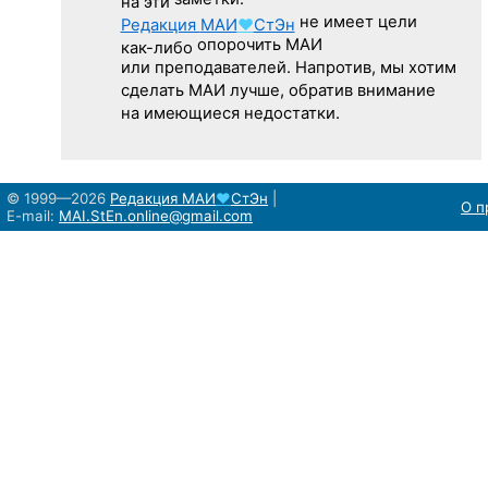
заметки.
на эти
не имеет цели
Редакция
МАИ
♥
СтЭн
опорочить МАИ
как-либо
или преподавателей. Напротив, мы хотим
сделать МАИ лучше, обратив внимание
на имеющиеся недостатки.
© 1999—2026
Редакция
МАИ
♥
СтЭн
|
О п
E-mail:
MAI.StEn.online@gmail.com