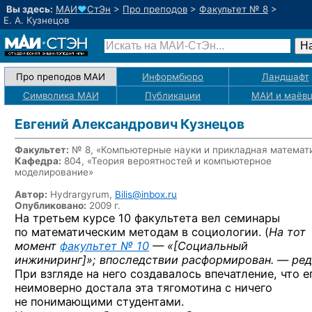
Вы здесь:
МАИ
♥
СтЭн
>
Про преподов
>
Факультет № 8
>
Е. А. Кузнецов
Про преподов МАИ
Информбюро
Ландшафт
Символика МАИ
Публикации
МАИ
и маёв
Евгений Александрович Кузнецов
Факультет:
№ 8, «Компьютерные науки и прикладная математ
Кафедра:
804, «Теория вероятностей и компьютерное
моделирование»
Автор:
Hydrargyrum,
Bilis@inbox.ru
Опубликовано:
2009 г.
На третьем курсе 10 факультета вел семинары
по математическим методам в социологии. (
На тот
момент
факультет № 10
— «
[Социальный
инжиниринг]
»; впоследствии расформирован. — ред
При взгляде на него создавалось впечатление, что е
неимоверно достала эта тягомотина с ничего
не понимающими студентами.