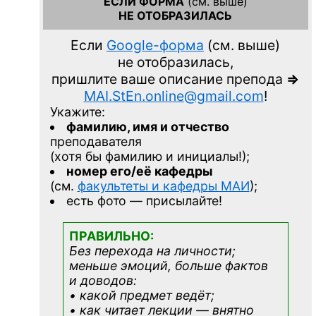
ЕСЛИ ФОРМА
(см. выше)
НЕ ОТОБРАЗИЛАСЬ
Если
Google-форма
(см. выше)
не отобразилась,
пришлите ваше описание препода
=>
MAI.StEn.online@gmail.com
!
Укажите:
фамилию, имя и отчество
преподавателя
(хотя бы фамилию и инициалы!);
номер его/её кафедры
(см.
факультеты и кафедры МАИ
);
есть фото — присылайте!
ПРАВИЛЬНО:
Без перехода на личности;
меньше эмоций, больше фактов
и доводов:
• какой предмет ведёт;
• как читает лекции — внятно