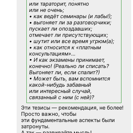
или тараторит, понятно
или не очень;
• как ведёт семинары (и лабы!);
• выгоняет ли за разговорчики;
пускает ли опоздавших;
отмечает ли присутствующих;
• шутит или все время угрюм(а);
• как относится к «платным
консультациям»
…
• И как экзамены принимает,
конечно! (Реально ли списать?
Выгоняет ли, если спалит?)
• Может быть, вам вспомнится
какой-нибудь
забавный
или интересный случай,
связанный с ним (с ней)?
Эти тезисы — рекомендация, не более!
Просто важно, чтобы
эти фундаментальные аспекты были
затронуты.
А так — развивайте мысль!