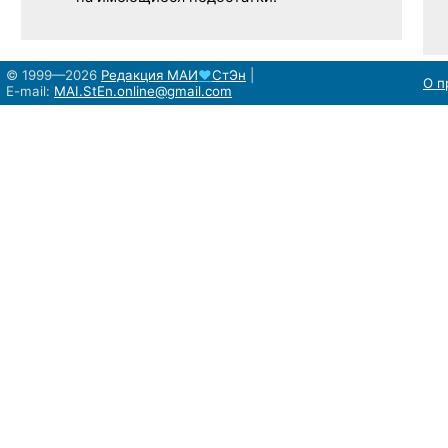
© 1999—2026
Редакция
МАИ
♥
СтЭн
|
О п
E-mail:
MAI.StEn.online@gmail.com