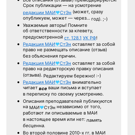
Все описания (отзывы) премодерируются!
Срок публикации — на усмотрение
(может, сразу
редакции
МАИ
♥
СтЭн
опубликуем, может — через…
год). ;-)
Уважаемые авторы! Помните
об ответственности за клевету,
предусмотренной
ст. 128.1
УК РФ
!
Редакция
МАИ
♥
СтЭн
оставляет за собой
право не размещать описание (отзыв)
без объяснения причин.
Редакция
МАИ
♥
СтЭн
оставляет за собой
право на редакторскую правку описания
(отзыва).
Редактируем бережно! :-)
Редакция
МАИ
♥
СтЭн
внимательно
читает
ваши письма и вступает
все
в переписку по своему усмотрению.
Описания преподавателей публикуются
на
независимо от того,
МАИ
♥
СтЭн
работают ли описываемые в МАИ
в настоящее время или нет:
память
бесценна.
Во второй половине
2010-х гг.
в МАИ