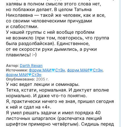
халявы в полном смысле этого слова нет,
но поблажки делает. В целом Татьяна
Николаевна — такой же человек, как и все,
со своими человеческими причудами
и слабостями.
У нашей группы с ней вообще проблем
не возникло (при том, повторюсь, что группа
была раздолбайская). Единственное,
от ее скорости руки дымились, а ручки
плавились! :-)
Автор:
Darth Revan
Источники:
Форум
МАИ
♥
СтЭн
,
форум
МАИ
♥
СтЭн
,
форум
МАИ
♥
СтЭн
Опубликовано:
2005 г.
У нас ведет лекции и семинары.
Тетка, кстати, нормальная. И диктует вполне
нормально. И даже
что-то
понятно.
Я, практически ничего не зная, пришел сегодня
к ней
и сдал на «4».
Я умел решать задачи и имел порядка 40
листочных шпаргалок (распечатка лекций
шрифтом примерно четвёртым). Сидишь перед