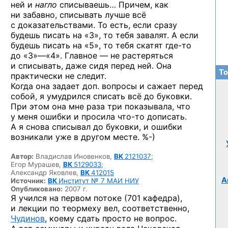
ней и
нагло
списываешь… Причем, как
ни забавно, списывать лучше всё
с доказательствами. То есть, если сразу
будешь писать на «3», то тебя завалят. А если
будешь писать на «5», то тебя скатят
где-то
до «3»—«4».
Главное — не растеряться
и списывать, даже сидя перед ней. Она
То
практически не следит.
Когда она задает доп. вопросы и сажает перед
собой, я умудрился списать всё до буковки.
При этом она мне раза три показывала, что
у меня ошибки и просила
что-то
дописать.
А я снова списывал до буковки, и ошибки
возникали уже в другом
месте. %-)
Автор:
Владислав Иновенков,
ВК
2121037
;
Егор Мурашев,
ВК
5129033
;
Александр Яковлев,
ВК
412015
А
Источник:
ВК
Институт № 7 МАИ НИУ
Опубликовано:
2007 г.
Я учился на первом потоке (701 кафедра),
и лекции по теормеху вел, соответственно,
Чудинов
, коему сдать просто не вопрос.