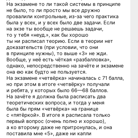
На экзамене то ли такой системы в принципе
не было, то ли просто мы все дружно
провалили контрольные,
из-за
чего практика
была у всех, и у всех было две задачи. Если
на экзе ты вообще не решаешь задачи,
то у тебя «неуд.», как бы хорошо
ты ни расписал теорию. Если в теории нет
доказательств (при условии, что они
в принципе нужны), то выше «3» не жди.
Вообще, у неё есть чёткая «разбалловка»,
однако, непосредственно на зачёте и экзамене
она ею как будто не пользуется.
На экзамене «четвёрка» начиналась с 71 балла,
но при этом в итоге «четвёрку» получали
и ребята, у которых было
66—68 баллов.
На зачёте я должна была расписать два
теоретических вопроса, и тогда у меня
была бы прям «четвёрка» на границе
с «пятёркой». В итоге я расписала только
первый вопрос (очень полно и хорошо),
а ко второму даже не притронулась, и она
поставила мне «5», даже ни капли