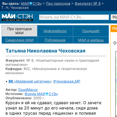
Вы здесь:
МАИ
♥
СтЭн
>
Про преподов
>
Факультет № 8
>
Т. Н. Чеховская
Пл
Про преподов
Информбюро
Ландшафт
МАИ
Символика МАИ
Публикации
МАИ
и маёвцы
О
Татьяна Николаевна Чеховская
Факультет:
№ 8, «Компьютерные науки и прикладная
математика»
Кафедра:
802, «Мехатроника и теоретическая
механика»
•
ВК
«Маёвский цитатник»
:
#Чеховская_MP
Автор:
DeadMaroz
Источник:
Форум
МАИ
♥
СтЭн
Опубликовано:
2005 г.
Курсач я ей не сдавал, сдавал зачет. О зачете
узнал за 20 минут до его начала, сидя дома
в одних трусах перед «ящиком» и попивая