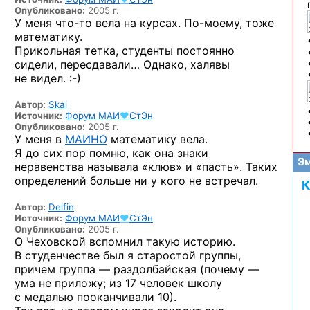
Опубликовано:
2005 г.
У меня
что-то
вела на курсах.
По-моему,
тоже
математику.
Прикольная тетка, студенты постоянно
сидели, пересдавали… Однако, халявы
не видел. :-)
Автор:
Skai
Источник:
Форум
МАИ
♥
СтЭн
Опубликовано:
2005 г.
У меня в
МАИНО
математику вела.
Я до сих пор помню, как она знаки
Эм
неравенства называла «клюв» и «пасть». Таких
определений больше ни у кого не встречал.
К
Автор:
Dеlfin
Источник:
Форум
МАИ
♥
СтЭн
Опубликовано:
2005 г.
О Чеховской вспомнил такую историю.
В студенчестве был я старостой группы,
причем группа — раздолбайская (почему —
ума не приложу; из 17 человек школу
с медалью пооканчивали 10).