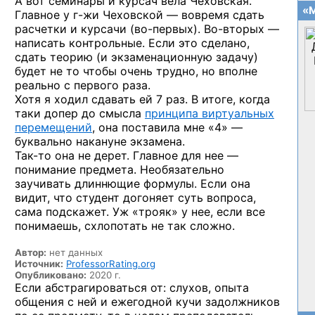
А вот семинары и курсач вела Чеховская.
«М
Главное
у г-жи Чеховской —
вовремя сдать
расчетки и курсачи
(во-первых).
Во-вторых —
написать контрольные. Если это сделано,
сдать теорию (и экзаменационную задачу)
будет не то чтобы очень трудно, но вполне
реально с первого раза.
Хотя я ходил сдавать ей 7 раз. В итоге, когда
таки допер до смысла
принципа виртуальных
перемещений
, она поставила мне «4» —
буквально накануне экзамена.
Так-то
она не дерет. Главное для нее —
понимание предмета. Необязательно
заучивать длиннющие формулы. Если она
видит, что студент догоняет суть вопроса,
сама подскажет. Уж «трояк» у нее, если все
понимаешь, схлопотать не так сложно.
Автор:
нет данных
Источник:
ProfessorRating.org
Опубликовано:
2020 г.
Если абстрагироваться от: слухов, опыта
общения с ней и ежегодной кучи задолжников