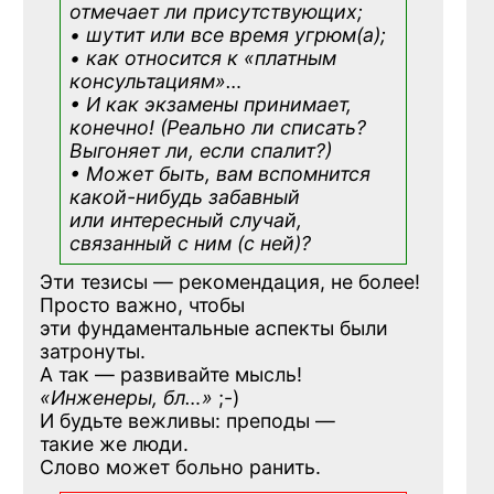
отмечает ли присутствующих;
• шутит или все время угрюм(а);
• как относится к «платным
консультациям»
…
• И как экзамены принимает,
конечно! (Реально ли списать?
Выгоняет ли, если спалит?)
• Может быть, вам вспомнится
какой-нибудь
забавный
или интересный случай,
связанный с ним (с ней)?
Эти тезисы — рекомендация, не более!
Просто важно, чтобы
эти фундаментальные аспекты были
затронуты.
А так — развивайте мысль!
«Инженеры, бл…»
;-)
И будьте вежливы: преподы —
такие же люди.
Слово может больно ранить.