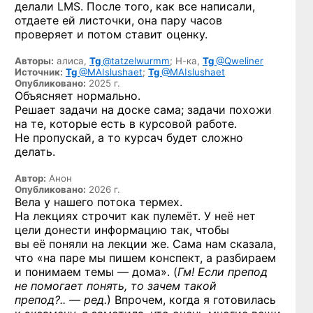
делали LMS. После того, как все написали,
отдаете ей листочки, она пару часов
проверяет и потом ставит оценку.
Авторы:
алиса,
Tg
@tatzelwurmm
;
Н-ка,
Tg
@Qweliner
Источник:
Tg
@MAIslushaet
;
Tg
@MAIslushaet
Опубликовано:
2025 г.
Объясняет нормально.
Решает задачи на доске сама; задачи похожи
на те, которые есть в курсовой работе.
Не пропускай, а то курсач будет сложно
делать.
Автор:
Анон
Опубликовано:
2026 г.
Вела у нашего потока термех.
На лекциях строчит как пулемёт. У неё нет
цели донести информацию так, чтобы
вы её поняли на лекции же. Сама нам сказала,
что «на паре мы пишем конспект, а разбираем
и понимаем темы — дома». (
Гм! Если препод
не помогает понять, то зачем такой
препод?.. — ред.
) Впрочем, когда я готовилась