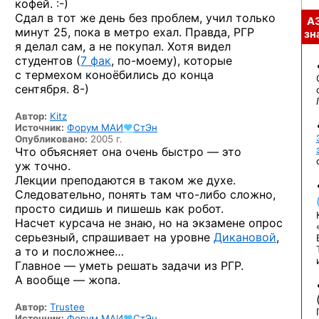
кофей. :-)
Сдал в тот же день без проблем, учил только
А
минут 25, пока в метро ехал. Правда, РГР
зна
я делал сам, а не покупал. Хотя видел
студентов (
7 фак
,
по-моему),
которые
с термехом коноёбились до конца
сентября. 8-)
Автор:
Kitz
Источник:
Форум
МАИ
♥
СтЭн
Опубликовано:
2005 г.
Что объясняет она очень быстро — это
уж точно.
Лекции преподаются в таком же духе.
Следовательно, понять там
что-либо
сложно,
просто сидишь и пишешь как робот.
Насчет курсача не знаю, но на экзамене опрос
серьезный, спрашивает на уровне
Дикановой
,
а то и посложнее…
Главное — уметь решать задачи из РГР.
А вообще — жопа.
Автор:
Trustee
Источник:
Форум
МАИ
♥
СтЭн