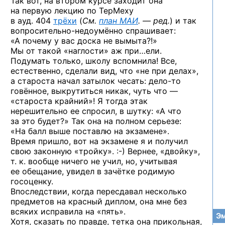
Так вот, на втором курсе заходит она
на первую лекцию по ТерМеху
в ауд. 404
трёхи
(
См.
план
МАИ
. — ред.
)
и так
вопросительно-недоумённо спрашивает:
«А почему у вас доска не вымыта?!»
Мы от такой «наглости» аж при…ели.
Подумать только, школу вспомнила! Все,
естественно, сделали вид, что «не при делах»,
а староста начал затылок чесать:
дело-то
говённое, выкрутиться никак, чуть что —
«староста крайний»! Я тогда этак
нерешительно ее спросил, в шутку: «А что
за это будет?» Так она на полном серьезе:
«На балл выше поставлю на экзамене».
Время пришло, вот на экзамене я и получил
свою законную
«тройку». :-)
Вернее, «двойку»,
т. к. вообще ничего не учил, но, учитывая
ее обещание, увидел в зачётке родимую
госоценку.
Впоследствии, когда пересдавал несколько
предметов на красный диплом, она мне без
всяких исправила на «пять».
Эм
Хотя, сказать по правде, тетка она прикольная,