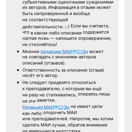
субъективными оценочными суждениями
их авторов. Информация в отзыве может
быть непроверенной и вообще
не соответствующей
Если вы считаете,
действительности. ;-)
что
содержится
в каком-либо описании
наглая ложь — напишите опровержение,
не стесняйтесь!
Мнение
редакции
МАИ
♥
СтЭн
может
не совпадать с мнениями авторов
описаний (отзывов).
Ответственность
за описание
(отзыв)
несёт его автор.
Не следует
предвзято относиться
к преподавателю,
с которым
вы ещё
опираясь лишь
ни разу
не сталкивались,
заметки.
на эти
не имеет цели
Редакция
МАИ
♥
СтЭн
опорочить МАИ
как-либо
или преподавателей. Напротив, мы хотим
сделать МАИ лучше, обратив внимание
на имеющиеся недостатки.