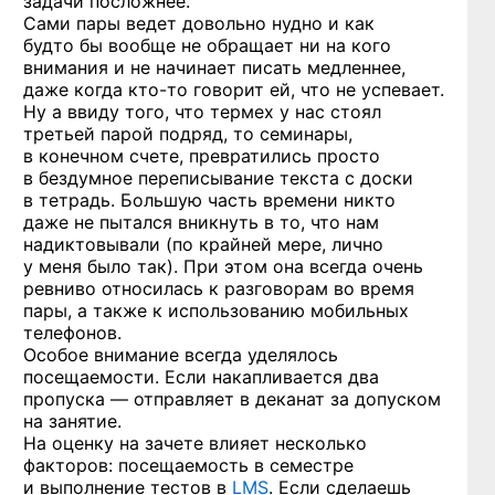
задачи посложнее.
Сами пары ведет довольно нудно и как
будто бы вообще не обращает ни на кого
внимания и не начинает писать медленнее,
даже когда
кто-то
говорит ей, что не успевает.
Ну а ввиду того, что термех у нас стоял
третьей парой подряд, то семинары,
в конечном счете, превратились просто
в бездумное переписывание текста с доски
в тетрадь. Большую часть времени никто
даже не пытался вникнуть в то, что нам
надиктовывали (по крайней мере, лично
у меня было так). При этом она всегда очень
ревниво относилась к разговорам во время
пары, а также к использованию мобильных
телефонов.
Особое внимание всегда уделялось
посещаемости. Если накапливается два
пропуска — отправляет в деканат за допуском
на занятие.
На оценку на зачете влияет несколько
факторов: посещаемость в семестре
и выполнение тестов в
LMS
. Если сделаешь