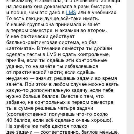
к экзамену, я заметила, что очень многие вещи
на лекциях она доказывала в разы быстрее
и проще, чем это дано в
LMS
или в учебниках.
То есть лекции лучше
всё-таки
иметь.
У нашей группы она принимала и зачёт
в первом семестре, и экзамен во втором.
У неё фактически действует
балльно-рейтинговая
система, но без
«автомата». В течение семестра ты должен
сделать тесты в LMS и сдать контрольные,
причём, если ты сдаёшь эти контрольные
удачно, то на зачёте ты избавляешься
от практической части; если сдаёшь
неудачно — значит, решаешь задачи во время
зачёта. При этом в любом случае можно взять
какую-то
дополнительную задачу, если тебе
нужно больше баллов. Вместе с тем, что
забавно, на контрольных в первом семестре
ты в сумме решаешь четыре задачи
(соответственно, получаешь
что-то
около
40 баллов, если всё сделано очень хорошо).
На зачёте же тебе даются только
две задачи — соответственно, баллов меньше.