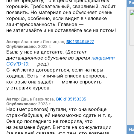
по ее предмету, то в целом преподаватель
Ро
хороший. Требовательный, сварливый, любит
поязвить. Но материал она объясняет очень
хорошо, особенно, если видит в человеке
заинтересованность. Главное —
не затягивайте и не оставляйте все на потом!
Автор:
Анастасия Лесницкая,
ВК
139494527
Опубликовано:
2022 г.
Была у нас на дистанте. (
Дистант —
дистанционное обучение во время
пандемии
COVID-19
. — ред.
)
С ней легко договориться, если на пары
ходишь. Есть типичный список вопросов,
которые она задаёт — можно спросить
у старших курсов.
Автор:
Даша Гаврилова,
ВК
id135153335
Опубликовано:
2023 г.
Нас (метрологов) пугали, что она вообще
страх-бабушка,
ей невозможно сдать и т. д.
Она до последнего не говорила, что
на экзамене будет. В итоге на консультации
На
(за два дня) сказала, что тем, кто вовремя