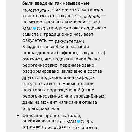
были введены так называемые
(Так начальство теперь
«институты».
хочет называть факультеты:
—
schools
на манер западных университетов.)
придерживается здравого
МАИ
♥
СтЭн
смысла и традиционно называет
факультеты —
факультетами.
Квадратные скобки в названии
подразделения (кафедры, факультета)
означают, что подразделение было:
реорганизовано; переименовано;
расформировано; включено в состав
другого подразделения (кафедры,
факультета) и т. п. Наименования
некоторых подразделений (ныне
реорганизованных или упразднённых)
даны на момент написания отзыва
о преподавателе.
Описания преподавателей,
опубликованные
,
на
МАИ
♥
СтЭн
отражают
опыт
личный
и являются