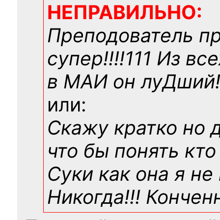
НЕПРАВИЛЬНО:
Преподователь п
супер!!!!111 Из вс
в МАИ он луДший!!
или:
Скажу кратко но 
что бы понять кто
Суки как она я не
Никогда!!! Конче