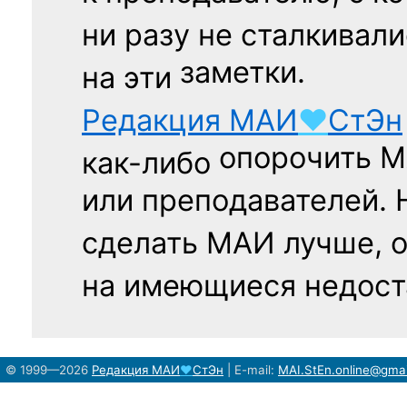
ни разу
не сталкивали
заметки.
на эти
Редакция
МАИ
♥
СтЭн
опорочить 
как-либо
или преподавателей. 
сделать МАИ лучше, 
на имеющиеся недост
© 1999—2026
Редакция
МАИ
♥
СтЭн
|
E-mail:
MAI.StEn.online@gma