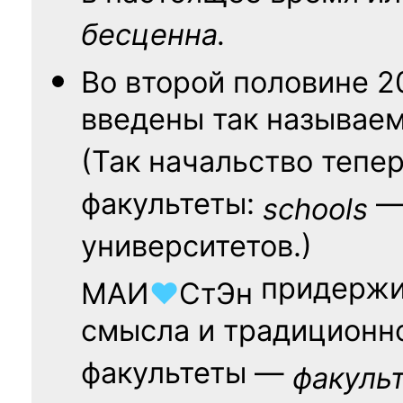
бесценна.
Во второй половине
2
введены так называе
(Так начальство тепе
факультеты:
— 
schools
университетов.)
придержи
МАИ
♥
СтЭн
смысла и традиционн
факультеты —
факуль