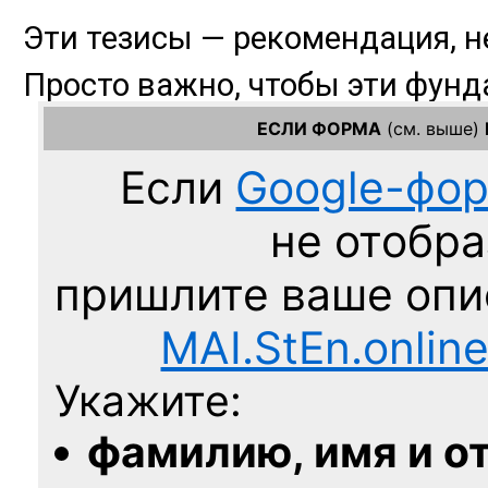
ЕСЛИ ФОРМА
(см. выше)
Если
Google-фо
не отобра
пришлите ваше оп
MAI.StEn.onlin
Укажите:
фамилию, имя и о