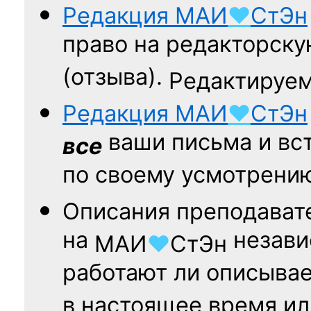
Редакция
МАИ
♥
СтЭн
право на редакторску
(отзыва).
Редактируем
Редакция
МАИ
♥
СтЭн
ваши письма и вст
все
по своему усмотрени
Описания преподават
на
независ
МАИ
♥
СтЭн
работают ли описыва
в настоящее время ил