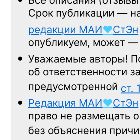
Все описания (отзывы
Срок публикации — н
редакции
МАИ
♥
СтЭн
опубликуем, может 
Уважаемые авторы! П
об ответственности за
предусмотренной
ст. 
Редакция
МАИ
♥
СтЭн
право не размещать о
без объяснения причи