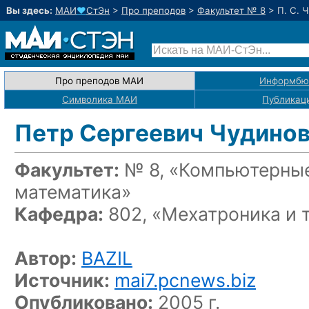
Вы здесь:
МАИ
♥
СтЭн
>
Про преподов
>
Факультет № 8
>
П. С. 
Про преподов МАИ
Информбю
Символика МАИ
Публикац
Петр Сергеевич Чудино
Факультет:
№ 8, «Компьютерные
математика»
Кафедра:
802, «Мехатроника и 
Автор:
BAZIL
Источник:
mai7.pcnews.biz
Опубликовано:
2005 г.