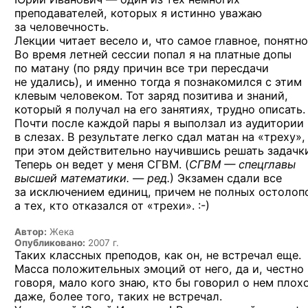
преподавателей, которых я истинно уважаю
за человечность.
Лекции читает весело и, что самое главное, понятно
Во время летней сессии попал я на платные допы
по матану (по ряду причин все три пересдачи
не удались), и именно тогда я познакомился с этим
клевым человеком. Тот заряд позитива и знаний,
который я получал на его занятиях, трудно описать.
Почти после каждой пары я выползал из аудитории
в слезах. В результате легко сдал матан на «треху»,
при этом действительно научившись решать задачк
Теперь он ведет у меня СГВМ. (
СГВМ — спецглавы
высшей
математики. — ред.
)
Экзамен сдали все
за исключением единиц, причем не полных остолоп
а тех, кто отказался
от «трехи». :-)
Автор:
Жека
Опубликовано:
2007 г.
Таких классных преподов, как он, не встречал еще.
Масса положительных эмоций от него, да и, честно
говоря, мало кого знаю, кто бы говорил о нем плохо
даже, более того, таких не встречал.