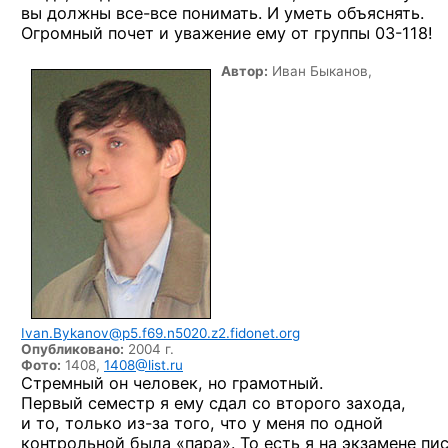
вы должны
все-все
понимать. И уметь объяснять.
Огромный почет и уважение ему
от группы 03-118!
Автор:
Иван Быканов,
Ivan.Bykanov@p5.f69.n5020.z2.fidonet.org
Опубликовано:
2004 г.
Фото:
1408,
1408@list.ru
Стремный
он человек,
но грамотный.
Первый семестр
я ему
сдал
со второго
захода,
и то, только
из-за
того,
что у меня
по одной
контрольной была «пара».
То есть
я на экзамене
пис