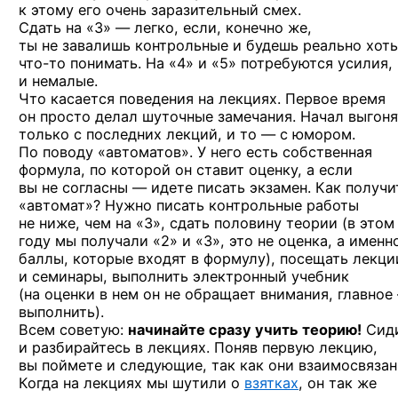
к этому его очень заразительный смех.
Сдать на «3» — легко, если, конечно же,
ты не завалишь контрольные и будешь реально хоть
что-то
понимать. На «4» и «5» потребуются усилия,
и немалые.
Что касается поведения на лекциях. Первое время
он просто делал шуточные замечания. Начал выгоня
только с последних лекций, и то — с юмором.
По поводу «автоматов». У него есть собственная
формула, по которой он ставит оценку, а если
вы не согласны — идете писать экзамен. Как получи
«автомат»? Нужно писать контрольные работы
не ниже, чем на «3», сдать половину теории (в этом
году мы получали «2» и «3», это не оценка, а именн
баллы, которые входят в формулу), посещать лекци
и семинары, выполнить электронный учебник
(на оценки в нем он не обращает внимания, главное
выполнить).
Всем советую:
начинайте сразу учить теорию!
Сид
и разбирайтесь в лекциях. Поняв первую лекцию,
вы поймете и следующие, так как они взаимосвязан
Когда на лекциях мы шутили о
взятках
, он так же