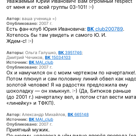
Уважаемый Юрий Иванович! Вам огромный respect
от меня и от всей группы
03-101! :-)
Автор:
ваша ученица =)
Опубликовано:
2007 г.
Есть
фан-клуб
Юрия Ивановича:
ВК
club200789
.
Хотелось бы там увидеть и самого Ю. И.
Ждем-с! :-)
Авторы:
Ольга Галушко,
ВК
3951746
;
Дмитрий Чечиков,
ВК
15034103
Источник:
ВК
MAI_club
Опубликовано:
2007 г.
Ох и намучился он с моим чертежом по начерталке!.
Потом плюнул и сам половину линий обвел как над
золотой человек! Я на радостях предложила ему
шоколадку —
он хмыкнул. :-)
(Да, Битюков раньше
(до 2001 г.) начерталку вел, а потом стал вести мата
«линейку» и ТФКП).
Автор:
Александр Михайлов,
ВК
665148
Источник:
ВК
MAI_club
Опубликовано:
2007 г.
Приятный мужик.
По-моему,
человека в нём видно вперёд препода (х