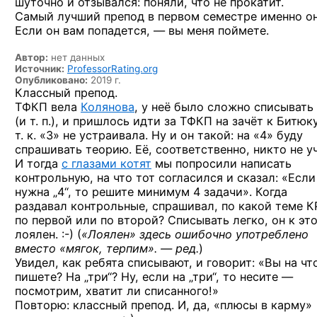
шуточно и отзывался: поняли, что не прокатит.
Самый лучший препод в первом семестре именно он
Если он вам попадется, — вы меня поймете.
Автор:
нет данных
Источник:
ProfessorRating.org
Опубликовано:
2019 г.
Классный препод.
ТФКП вела
Колянова
, у неё было сложно списывать
(и т. п.), и пришлось идти за ТФКП на зачёт к Битюку
т. к. «3» не устраивала. Ну и он такой: на «4» буду
спрашивать теорию. Её, соответственно, никто не у
И тогда
с глазами котят
мы попросили написать
контрольную, на что тот согласился и сказал: «Если
нужна „4“, то решите минимум 4 задачи». Когда
раздавал контрольные, спрашивал, по какой теме 
по первой или по второй? Списывать легко, он к эт
лоялен. :-)
(
«Лоялен» здесь ошибочно употреблено
вместо «мягок, терпим». — ред.
)
Увидел, как ребята списывают, и говорит: «Вы на чт
пишете? На „три“? Ну, если на „три“, то несите —
посмотрим, хватит ли списанного!»
Повторю: классный препод. И, да, «плюсы в карму»