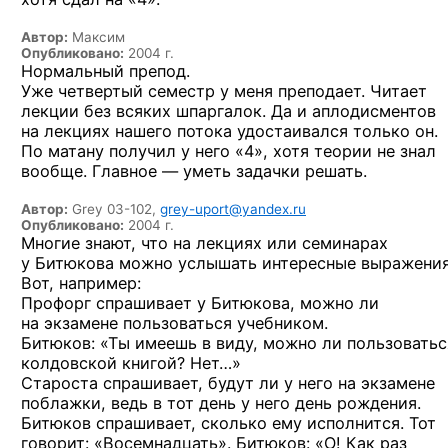
Автор:
Максим
Опубликовано:
2004 г.
Нормальный препод.
Уже четвертый семестр у меня преподает. Читает
лекции без всяких шпаргалок. Да и аплодисментов
на лекциях нашего потока удостаивался только он.
По матану получил у него «4», хотя теории не знал
вообще. Главное — уметь задачки решать.
Автор:
Grey 03-102,
grey-uport@yandex.ru
Опубликовано:
2004 г.
Многие знают, что на лекциях или семинарах
у Битюкова можно услышать интересные выражения
Вот, например:
Профорг спрашивает у Битюкова, можно ли
на экзамене пользоваться учебником.
Битюков: «Ты имеешь в виду, можно ли пользоватьс
колдовской книгой? Нет…»
Староста спрашивает, будут ли у него на экзамене
поблажки, ведь в тот день у него день рождения.
Битюков спрашивает, сколько ему исполнится. Тот
говорит: «Восемнадцать». Битюков: «О! Как раз