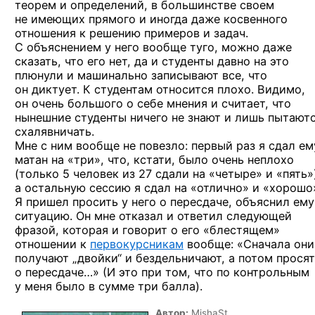
теорем
и определений,
в большинстве
своем
не имеющих
прямого
и иногда
даже косвенного
отношения
к решению
примеров
и задач.
С объяснением
у него
вообще туго, можно даже
сказать, что его нет,
да и студенты
давно
на это
плюнули
и машинально
записывают все, что
он диктует.
К студентам
относится плохо. Видимо,
он очень
большого
о себе
мнения
и считает,
что
нынешние студенты ничего
не знают
и лишь
пытают
схалявничать.
Мне
с ним
вообще
не повезло:
первый раз
я сдал
ем
матан
на «три»,
что, кстати, было очень неплохо
(только 5 человек
из 27 сдали
на «четыре»
и «пять»
а остальную
сессию
я сдал
на «отлично»
и «хорошо
Я пришел
просить
у него
о пересдаче,
объяснил ему
ситуацию.
Он мне
отказал
и ответил
следующей
фразой, которая
и говорит
о его
«блестящем»
отношении
к
первокурсникам
вообще: «Сначала они
получают „двойки“
и бездельничают,
а потом
просят
о пересдаче…»
(И это
при том, что
по контрольным
у меня
было
в сумме
три балла).
Автор:
MishaSt