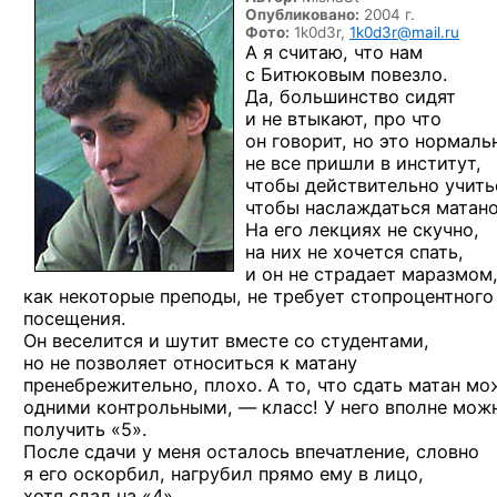
Опубликовано:
2004 г.
Фото:
1k0d3r,
1k0d3r@mail.ru
А я считаю,
что нам
с Битюковым
повезло.
Да, большинство
сидят
и не втыкают,
про что
он говорит,
но это
нормальн
не все
пришли
в институт,
чтобы действительно учить
чтобы наслаждаться матано
На его
лекциях
не скучно,
на них
не хочется
спать,
и он не страдает
маразмом
как некоторые преподы,
не требует
стопроцентного
посещения.
Он веселится
и шутит
вместе
со студентами,
но не позволяет
относиться
к матану
пренебрежительно, плохо.
А то, что
сдать матан мо
одними
контрольными, —
класс!
У него
вполне мож
получить «5».
После сдачи
у меня
осталось впечатление, словно
я его
оскорбил, нагрубил прямо ему
в лицо,
хотя сдал на «4».