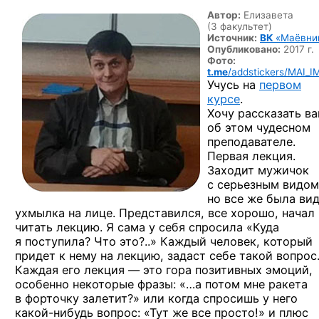
Автор:
Елизавета
(3 факультет)
Источник:
ВК
«Маёвни
Опубликовано:
2017 г.
Фото:
t.me
/addstickers/MAI_I
Учусь на
первом
курсе
.
Хочу рассказать в
об этом чудесном
преподавателе.
Первая лекция.
Заходит мужичок
с серьезным видом
но все же была ви
ухмылка на лице. Представился, все хорошо, начал
читать лекцию. Я сама у себя спросила «Куда
я поступила? Что это?..» Каждый человек, который
придет к нему на лекцию, задаст себе такой вопрос
Каждая его лекция — это гора позитивных эмоций,
особенно некоторые фразы: «…а потом мне ракета
в форточку залетит?» или когда спросишь у него
какой-нибудь
вопрос: «Тут же все просто!» и плюс