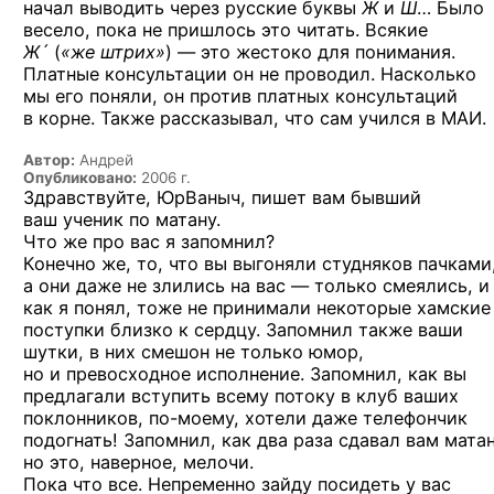
начал выводить через русские
буквы
Ж
и
Ш
…
Было
весело, пока не пришлось это читать. Всякие
Ж´
(
«же штрих»
) —
это жестоко для понимания.
Платные консультации он не проводил. Насколько
мы его поняли, он против платных консультаций
в корне. Также рассказывал, что сам учился в МАИ.
Автор:
Андрей
Опубликовано:
2006 г.
Здравствуйте, ЮрВаныч, пишет вам бывший
ваш ученик по матану.
Что же про вас я запомнил?
Конечно же, то, что вы выгоняли студняков пачками
а они даже не злились на вас — только смеялись, и
как я понял, тоже не принимали некоторые хамские
поступки близко к сердцу. Запомнил также ваши
шутки, в них смешон не только юмор,
но и превосходное исполнение. Запомнил, как вы
предлагали вступить всему потоку в клуб ваших
поклонников,
по-моему
, хотели даже телефончик
подогнать! Запомнил, как два раза сдавал вам матан
но это, наверное, мелочи.
Пока что все. Непременно зайду посидеть у вас