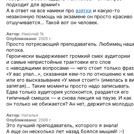
подходит для армии!»
А в ответ на все намеки про
взятки
и
какую-то
незаконную помощь на экзамене он просто красиво
отшучивается… Такой вот он человек.
Автор:
Николай 1k
Опубликовано:
2005 г.
Просто потрясающий преподаватель. Любимец наш
потока.
Героически выдерживает громкий смех аудитории
и самые непристойные трактовки его слов
с наводящими вопросами — чего стоит только фраз
«У вас упал…», сказанная
кем-то
по отношению к ме
или его высказывание «У меня стоит!» (имелась в в
запятая)… Такие моменты просто надо записывать.
Едва только аудитория успокоится, раздается его
типичный смешок — и снова лекция на паузе. И как
он только не обижается? Ан нет, держится молодцо
Автор:
Наталья
Опубликовано:
2006 г.
Это лучший преподаватель, которого я знала!
А еще он несколько лет назад боялся
мышей! :-)