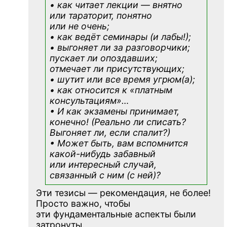
• как читает лекции — внятно
или тараторит, понятно
или не очень;
• как ведёт семинары (и лабы!);
• выгоняет ли за разговорчики;
пускает ли опоздавших;
отмечает ли присутствующих;
• шутит или все время угрюм(а);
• как относится к «платным
консультациям»
…
• И как экзамены принимает,
конечно! (Реально ли списать?
Выгоняет ли, если спалит?)
• Может быть, вам вспомнится
какой-нибудь
забавный
или интересный случай,
связанный с ним (с ней)?
Эти тезисы — рекомендация, не более!
Просто важно, чтобы
эти фундаментальные аспекты были
затронуты.