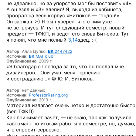
не идеально, но за упорство мог бы поставить «4».
А он взял и «3» влепил! Я, выходя из кабинета,
проорал на весь корпус «Битюков — гондон!»
Он заржал. :-)
Я был уверен, что с ним уже
не встречусь. И тут следующий семестр, новый
предмет — ТФКП, и ведет его снова Битюков. Тут
я понял, что мне полный
3,14
здец. :-(
Автор:
Алла Цупко,
ВК
2447422
Источник:
ВК
MAI_club
Опубликовано:
2009 г.
«Я благодарю Господа за то, что он послал мне
дизайнеров… Они учат меня терпению
и состраданию…» © Ю. И. Битюков.
Автор:
нет данных
Источник:
ProfessorRating.org
Опубликовано:
2013 г.
Материал излагает очень четко и достаточно быстр
(вел ТФКП).
Как принимает зачет, — не знаю, так как получила
«автомат» по итогам работы в семестре, но, думаю,
что спросит серьезно.
Ну и, конечно, нельзя не упомянуть его знаменитое