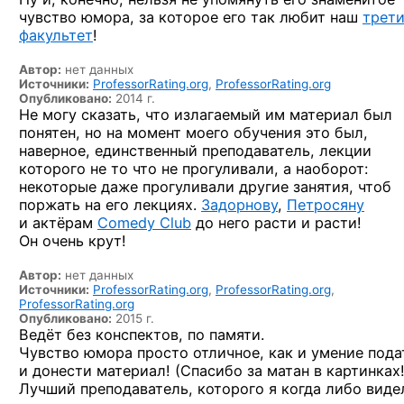
чувство юмора, за которое его так любит наш
трет
факультет
!
Автор:
нет данных
Источники:
ProfessorRating.org
,
ProfessorRating.org
Опубликовано:
2014 г.
Не могу сказать, что излагаемый им материал был
понятен, но на момент моего обучения это был,
наверное, единственный преподаватель, лекции
которого не то что не прогуливали, а наоборот:
некоторые даже прогуливали другие занятия, чтоб
поржать на его лекциях.
Задорнову
,
Петросяну
и актёрам
Comedy Club
до него расти и расти!
Он очень крут!
Автор:
нет данных
Источники:
ProfessorRating.org
,
ProfessorRating.org
,
ProfessorRating.org
Опубликовано:
2015 г.
Ведёт без конспектов, по памяти.
Чувство юмора просто отличное, как и умение пода
и донести материал! (Спасибо за матан в картинках!
Лучший преподаватель, которого я когда либо виде