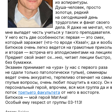
из аспирантуры.
Душа-человек,
просто
золотце, редкий
на сегодняшний
день
трудоголик
и фанат
своего
дела.
Я даже
не мечтал,
что
мне выпадет честь учиться
у такого
преподавателя.
У него
есть две особенности:
первая —
это смех,
который заражает
(что-то
вроде «Хэаа!»; да и вооб
Битюков очень легко ведется на грамотные приколы
и вторая —
встреча его аплодисментами
на лекциях
Предмет свой знает ох…нно, читает лекции быстро,
без бумажки.
Экзамен принимает
на «ура»
(у нас
с первого
раза
не сдали
только патологически тупые), семинары
ведет очень аккуратно, терпеливо отвечает
на самы
глупые вопросы, очень любит пошутить
в кассу.
Он 
персональный герой, впрочем, вся моя группа
да и 
поток
третьего факультета
от него
в восторге.
Битюков — мой герой МатАна!
Особый ему respect
от группы 03-113!
Автор:
Raidan