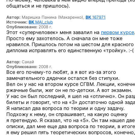
общаться и не пришлось).
Автор:
Маришка Панина (Макаренко),
ВК
167971
Источник:
ВК
MAI_club
Опубликовано:
2008 г.
Этот «суперчеловек» меня завалил на
первом курсе
Просто ему захотелось. А сначала он мне тоже
нравился. Пришлось потом на шестом для красного
диплома исправлять его единственную
«тройку». :-(
Автор:
Сакай
Опубликовано:
2008 г.
Все его
почему-то
любят, а я вот
из-за
этого
замечательного дядечки остался без стипухи.
Вел он у нас на втором курсе СГВМ. Лекции, конечн
ржачные были, жег он
не по-детски.
А вот экзамен.
У нас он был последний, я шел на «отлично». Он раз
билеты и говорит, что на «3» достаточно одной зада
Я написал два вопроса по теории и одну задачу.
Подхожу к нему, он спрашивает, на какую оценку
я претендую. Я сказал, что на «5». Он там нашел две
описки, дал мне еще два вопроса по теории, в итоге
я ему решил пять теоретических вопросов, конечно