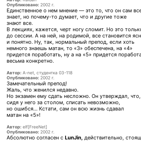
Опубликовано:
2002 г.
Единственное о нем мнение — это то, что он сам вс
знает,
но почему-то
думает, что и другие тоже
знают все.
В лекциях, кажется, черт ногу сломит. Но это тольк
до сессии. А на ней, на родимой, все становится яс
и понятно. Ну, так, нормальный препод, если хоть
немного знаешь матан, то «3» обеспечена, на «4»
придется поработать, ну а на «5» придется поработ
весьма конкретно.
Автор:
A-net, студентка 03-118
Опубликовано:
2002 г.
Замечательный препод!
Жаль, что женился недавно.
Но экзамен ему сдать несложно. Он утверждал, что,
сидя у него за столом, списать невозможно,
но ошибся… Кстати, сам он всю жизнь сдавал
матан на «5»!
Автор:
elf[FreeNet]
Опубликовано:
2002 г.
Абсолютно согласен с
LunJin,
действительно, стоя