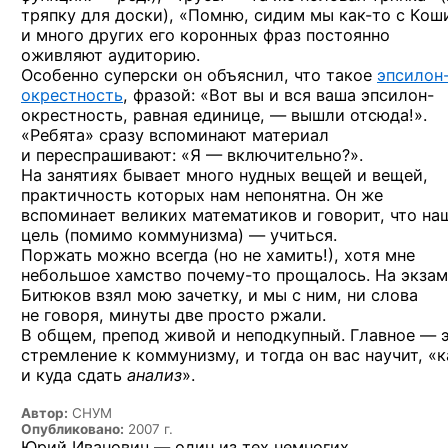
тряпку для доски), «Помню, сидим мы
как-то
с Кош
и много других его коронных фраз постоянно
оживляют аудиторию.
Особенно суперски он объяснил, что такое
эпсилон
окрестность
, фразой: «Вот вы и вся ваша эпсилон-
окрестность, равная единице, — вышли отсюда!».
«Ребята» сразу вспоминают материал
и переспрашивают: «Я — включительно?».
На занятиях бывает много нудных вещей и вещей,
практичность которых нам непонятна. Он же
вспоминает великих математиков и говорит, что на
цель (помимо коммунизма) — учиться.
Поржать можно всегда (но не хамить!), хотя мне
небольшое хамство
почему-то
прощалось. На экзам
Битюков взял мою зачетку, и мы с ним, ни слова
не говоря, минуты две просто ржали.
В общем, препод живой и неподкупный. Главное — 
стремление к коммунизму, и тогда он вас научит, «к
и куда сдать
анализ
».
Автор:
СНУМ
Опубликовано:
2007 г.
Юрий Иванович — один из тех немногих