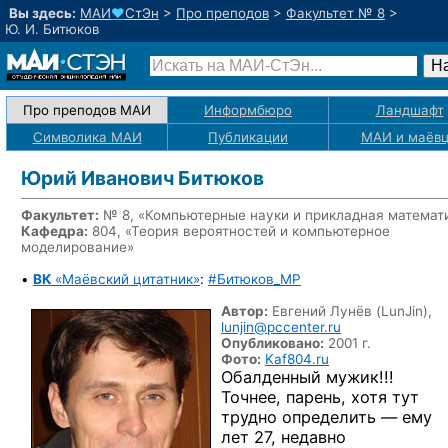
Вы здесь:
МАИ
♥
СтЭн
>
Про преподов
>
Факультет № 8
>
Ю. И. Битюков
Про преподов МАИ
Информбюро
Ландшафт
Символика МАИ
Публикации
МАИ
и маёв
Юрий Иванович Битюков
Факультет:
№ 8, «Компьютерные науки и прикладная математ
Кафедра:
804, «Теория вероятностей и компьютерное
моделирование»
•
ВК
«Маёвский цитатник»
:
#Битюков_MP
Автор:
Евгений Лунёв (LunJin),
lunjin@pccenter.ru
Опубликовано:
2001 г.
Фото:
Kaf804.ru
Обалденный мужик!!!
Точнее, парень, хотя тут
трудно определить — ему
лет 27, недавно