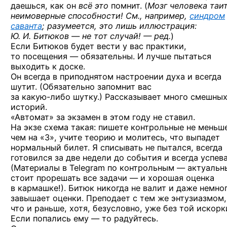
даешься, как он
всё это
помнит. (
Мозг человека таи
неимоверные способности! См., например,
синдром
саванта
; разумеется, это лишь иллюстрация:
Ю. И. Битюков — не тот случай! — ред.
)
Если Битюков будет вести у вас практики,
то посещения — обязательны. И лучше пытаться
выходить к доске.
Он всегда в приподнятом настроении духа и всегда
шутит. (Обязательно запомнит вас
за какую-либо шутку.)
Рассказывает много смешны
историй.
«Автомат» за экзамен в этом году не ставил.
На экзе схема такая: пишете контрольные не меньш
чем на «3», учите теорию и молитесь, что выпадет
нормальный билет. Я списывать не пытался, всегда
готовился за две недели до события и всегда успева
(Материалы в Telegram по контрольным — актуальн
стоит прорешать все задачи — и хорошая оценка
в кармашке!). Битюк никогда не валит и даже немно
завышает оценки. Преподает с тем же энтузиазмом,
что и раньше, хотя, безусловно, уже без той искорк
Если попались ему — то радуйтесь.