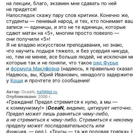
на лекции, благо, экзамен мне сдавать по ней
не придется!
Напоследок скажу пару слов критики. Конечно же,
студенты — ленивый народ, и тех, кто понимает ва
записи — единицы, и это не те единицы, которые
сдают матан на «5», многим просто повезло —
они получили «5»!
Я не владею искусством преподавания, но знаю,
что научить лодыря тяжело, и без усердия никуда,
но, тем не менее, все больше людей, не исключая м
которые так и не поняли, что такое
ряд Фурье
и
формула Макл
ó
рена
(надеюсь, я правильно сказал
Надеюсь, вы, Юрий Иванович, ненадолго задержите
у
Коши
и прочтете это сообщение!
Автор:
OceaN,
haf@list.ru
Опубликовано:
2006 г.
«Граждане! Предел стремится к нулю, а мы —
к коммунизму!» (
OceaN,
видимо, цитирует неточно.
Предел может лишь равняться
чему-либо,
а не стремиться
к чему-либо.
Стремиться к некоем
пределу может последовательность или
функция. — ред.
), «Трусы — та же половая тряпка» 