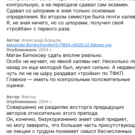
контрольную,
а на пересдаче
сдавал сам экзамен.
Сдавал
со шпорами
и зная
только основные
определения.
Во втором
семестре была почти халяв
Я, не зная
ничего,
но со шпорами,
получил свой
«тройбан»
с первого
раза.
Автор:
Александр Борщов,
Alexander.Borshchov@p13.f1854.n5020.z2.fidonet.org
Опубликовано:
2004 г.
Матан Битюкову сдать вполне реально.
Особо
не мучает,
но явной
халявы нет. Несколько л
назад
он еще
молодой был, мучил сильно.
А недавн
чуть ли
не на шару
раздавал «тройки»
по ТФКП.
Главное —
иметь
по контрольным
положительные
оценки.
Автор:
Виктор
Опубликовано:
2004 г.
Совершенно
не разделяю
восторга предыдущих
авторов относительно этого препода.
Он, конечно,
безукоризненно знает свой предмет,
но могу
заверить, что большая часть присутствующ
на лекции
с трудом
понимает смысл бесчисленных