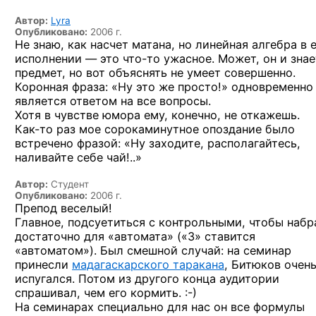
Автор:
Lyra
Опубликовано:
2006 г.
Не знаю, как насчет матана, но линейная алгебра в 
исполнении — это
что-то
ужасное. Может, он и знае
предмет, но вот объяснять не умеет совершенно.
Коронная фраза: «Ну это же просто!» одновременно
является ответом на все вопросы.
Хотя в чувстве юмора ему, конечно, не откажешь.
Как-то
раз мое сорокаминутное опоздание было
встречено фразой: «Ну заходите, располагайтесь,
наливайте себе чай!..»
Автор:
Студент
Опубликовано:
2006 г.
Препод веселый!
Главное, подсуетиться с контрольными, чтобы набр
достаточно для «автомата» («3» ставится
«автоматом»). Был смешной случай: на семинар
принесли
мадагаскарского таракана
, Битюков очен
испугался. Потом из другого конца аудитории
спрашивал, чем его
кормить. :-)
На семинарах специально для нас он все формулы