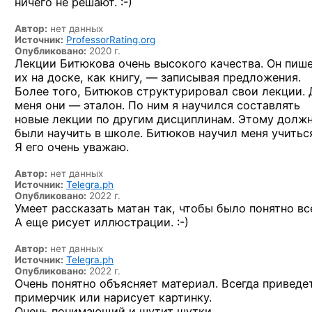
ничего
не решают. :-)
Автор:
нет данных
Источник:
ProfessorRating.org
Опубликовано:
2020 г.
Лекции Битюкова очень высокого качества. Он пиш
их на доске, как книгу, — записывая предложения.
Более того, Битюков структурировал свои лекции. 
меня они — эталон. По ним я научился составлять
новые лекции по другим дисциплинам. Этому долж
были научить в школе. Битюков научил меня учитьс
Я его очень уважаю.
Автор:
нет данных
Источник:
Telegra.ph
Опубликовано:
2022 г.
Умеет рассказать матан так, чтобы было понятно вс
А еще рисует
иллюстрации. :-)
Автор:
нет данных
Источник:
Telegra.ph
Опубликовано:
2022 г.
Очень понятно объясняет материал. Всегда приведе
примерчик или нарисует картинку.
Очень понимающий и шутит шутки.