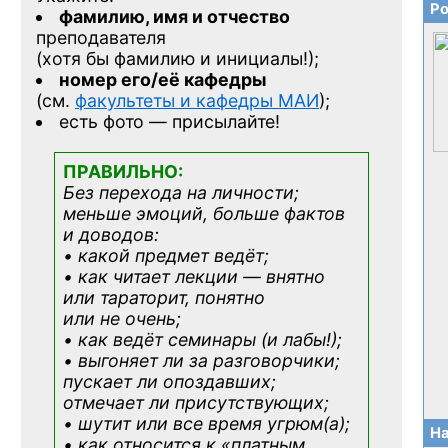
Ро
фамилию, имя и отчество
преподавателя
(хотя бы фамилию и инициалы!);
номер его/её кафедры
(см.
факультеты и кафедры МАИ
);
есть фото — присылайте!
ПРАВИЛЬНО:
Без перехода на личности;
меньше эмоций, больше фактов
и доводов:
• какой предмет ведёт;
• как читает лекции — внятно
или тараторит, понятно
или не очень;
• как ведёт семинары (и лабы!);
• выгоняет ли за разговорчики;
пускает ли опоздавших;
отмечает ли присутствующих;
• шутит или все время угрюм(а);
На
• как относится к «платным