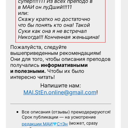
супер!!!!111 Из всех преподо в
в МАИ он луДший!!!11
или:
Скажу кратко но достаточно
что бы понять кто она! Такой
Суки как она я не встречал
Никогда!!! Конченная
женьщина!
Пожалуйста, следуйте
вышеприведенным рекомендациям!
Они для того, чтобы описания преподов
получались
информативными
и полезными.
Чтобы их было
интересно читать!
Напишите нам:
MAI.StEn.online@gmail.com
!
Все описания (отзывы) премодерируются!
Срок публикации — на усмотрение
(может, сразу
редакции
МАИ
♥
СтЭн