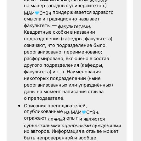
schools
на манер западных университетов.)
придерживается здравого
МАИ
♥
СтЭн
смысла и традиционно называет
факультеты —
факультетами.
Квадратные скобки в названии
подразделения (кафедры, факультета)
означают, что подразделение было:
реорганизовано; переименовано;
расформировано; включено в состав
другого подразделения (кафедры,
факультета) и т. п. Наименования
некоторых подразделений (ныне
реорганизованных или упразднённых)
даны на момент написания отзыва
о преподавателе.
Описания преподавателей,
опубликованные
,
на
МАИ
♥
СтЭн
отражают
опыт
личный
и являются
субъективными оценочными суждениями
их авторов. Информация в отзыве может
быть непроверенной и вообще