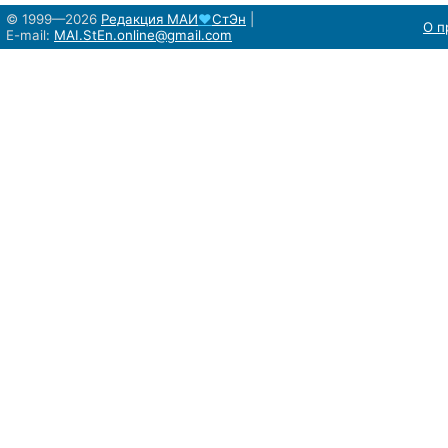
© 1999—2026
Редакция
МАИ
♥
СтЭн
|
О п
E-mail:
MAI.StEn.online@gmail.com