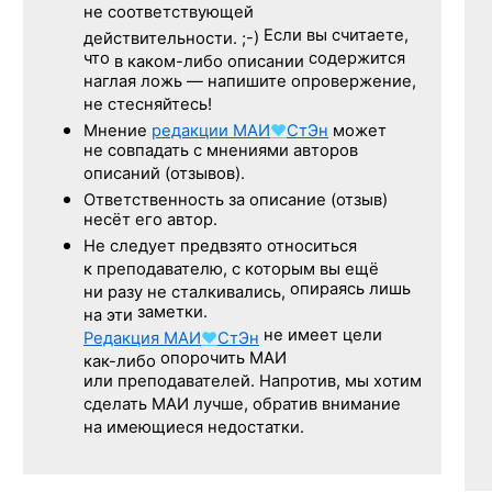
не соответствующей
Если вы считаете,
действительности. ;-)
что
содержится
в каком-либо описании
наглая ложь — напишите опровержение,
не стесняйтесь!
Мнение
редакции
МАИ
♥
СтЭн
может
не совпадать с мнениями авторов
описаний (отзывов).
Ответственность
за описание
(отзыв)
несёт его автор.
Не следует
предвзято относиться
к преподавателю,
с которым
вы ещё
опираясь лишь
ни разу
не сталкивались,
заметки.
на эти
не имеет цели
Редакция
МАИ
♥
СтЭн
опорочить МАИ
как-либо
или преподавателей. Напротив, мы хотим
сделать МАИ лучше, обратив внимание
на имеющиеся недостатки.