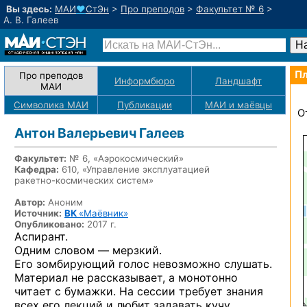
Вы здесь:
МАИ
♥
СтЭн
>
Про преподов
>
Факультет № 6
>
А. В. Галеев
Пл
Про преподов
Информбюро
Ландшафт
МАИ
Символика МАИ
Публикации
МАИ
и маёвцы
О
Антон Валерьевич Галеев
Факультет:
№ 6, «Аэрокосмический»
Кафедра:
610, «Управление эксплуатацией
ракетно-космических
систем»
Автор:
Аноним
Источник:
ВК
«Маёвник»
Опубликовано:
2017 г.
Аспирант.
Одним словом — мерзкий.
Его зомбирующий голос невозможно слушать.
Материал не рассказывает, а монотонно
читает с бумажки. На сессии требует знания
всех его лекций и любит задавать кучу