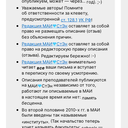
опубликуем, может — через…
год). ;-)
Уважаемые авторы! Помните
об ответственности за клевету,
предусмотренной
ст. 128.1
УК РФ
!
Редакция
МАИ
♥
СтЭн
оставляет за собой
право не размещать описание (отзыв)
без объяснения причин.
Редакция
МАИ
♥
СтЭн
оставляет за собой
право на редакторскую правку описания
(отзыва).
Редактируем бережно! :-)
Редакция
МАИ
♥
СтЭн
внимательно
читает
ваши письма и вступает
все
в переписку по своему усмотрению.
Описания преподавателей публикуются
на
независимо от того,
МАИ
♥
СтЭн
работают ли описываемые в МАИ
в настоящее время или нет:
память
бесценна.
Во второй половине
2010-х гг.
в МАИ
были введены так называемые
(Так начальство теперь
«институты».
хочет называть факультеты:
—