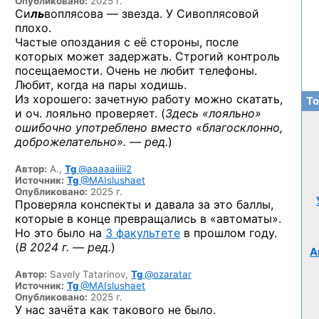
Опубликовано:
2025 г.
Си
ль
воплясова — звезда. У Сивоплясовой
плохо.
Частые опоздания с её стороны, после
которых может задержать. Строгий контроль
посещаемости. Очень не любит телефоны.
Любит, когда на пары ходишь.
Из хорошего: зачетную работу можно скатать,
То
и оч. лояльно проверяет. (
Здесь «лояльно»
ошибочно употреблено вместо «благосклонно,
доброжелательно». — ред.
)
Автор:
А.,
Tg
@aaaaaiiiii2
Источник:
Tg
@MAIslushaet
Опубликовано:
2025 г.
Проверяла конспекты и давала за это баллы,
которые в конце превращались в «автоматы».
Но это было на
3 факультете
в прошлом году.
(
В 2024 г. — ред.
)
А
Автор:
Savely Tatarinov,
Tg
@ozaratar
Источник:
Tg
@MAIslushaet
Опубликовано:
2025 г.
У нас зачёта как такового не было.