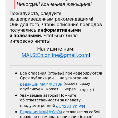
Никогда!!! Конченная
женьщина!
Пожалуйста, следуйте
вышеприведенным рекомендациям!
Они для того, чтобы описания преподов
получались
информативными
и полезными.
Чтобы их было
интересно читать!
Напишите нам:
MAI.StEn.online@gmail.com
!
Все описания (отзывы) премодерируются!
Срок публикации — на усмотрение
(может, сразу
редакции
МАИ
♥
СтЭн
опубликуем, может — через…
год). ;-)
Уважаемые авторы! Помните
об ответственности за клевету,
предусмотренной
ст. 128.1
УК РФ
!
Редакция
МАИ
♥
СтЭн
оставляет за собой
право не размещать описание (отзыв)