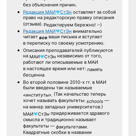
без объяснения причин.
Редакция
МАИ
♥
СтЭн
оставляет за собой
право на редакторскую правку описания
(отзыва).
Редактируем бережно! :-)
Редакция
МАИ
♥
СтЭн
внимательно
читает
ваши письма и вступает
все
в переписку по своему усмотрению.
Описания преподавателей публикуются
на
независимо от того,
МАИ
♥
СтЭн
работают ли описываемые в МАИ
в настоящее время или нет:
память
бесценна.
Во второй половине
2010-х гг.
в МАИ
были введены так называемые
(Так начальство теперь
«институты».
хочет называть факультеты:
—
schools
на манер западных университетов.)
придерживается здравого
МАИ
♥
СтЭн
смысла и традиционно называет
факультеты —
факультетами.
Квадратные скобки в названии