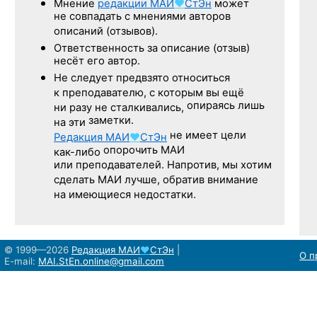
Мнение
редакции
МАИ
♥
СтЭн
может
не совпадать с мнениями авторов
описаний (отзывов).
Ответственность
за описание
(отзыв)
несёт его автор.
Не следует
предвзято относиться
к преподавателю,
с которым
вы ещё
опираясь лишь
ни разу
не сталкивались,
заметки.
на эти
не имеет цели
Редакция
МАИ
♥
СтЭн
опорочить МАИ
как-либо
или преподавателей. Напротив, мы хотим
сделать МАИ лучше, обратив внимание
на имеющиеся недостатки.
© 1999—2026
Редакция
МАИ
♥
СтЭн
|
О п
E-mail:
MAI.StEn.online@gmail.com