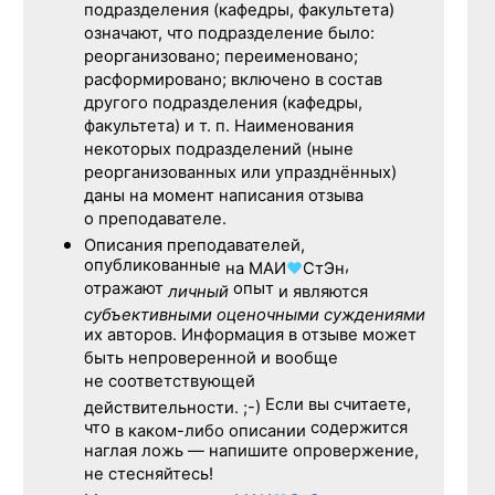
подразделения (кафедры, факультета)
означают, что подразделение было:
реорганизовано; переименовано;
расформировано; включено в состав
другого подразделения (кафедры,
факультета) и т. п. Наименования
некоторых подразделений (ныне
реорганизованных или упразднённых)
даны на момент написания отзыва
о преподавателе.
Описания преподавателей,
опубликованные
,
на
МАИ
♥
СтЭн
отражают
опыт
личный
и являются
субъективными оценочными суждениями
их авторов. Информация в отзыве может
быть непроверенной и вообще
не соответствующей
Если вы считаете,
действительности. ;-)
что
содержится
в каком-либо описании
наглая ложь — напишите опровержение,
не стесняйтесь!