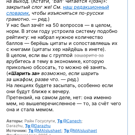
на выход.
(
Кстати, “ban” читается «[бэн]»:
закрытый слог же! См.
наш редакционный
словарик
, чтобы изъясняться
по-русски
грамотно. — ред.
)
У нас был зачёт на 50 вопросов — в целом,
норм. В этом году устроила систему подобно
рейтингу: не набрал нужное количество
баллов — берёшь цитаты и сопоставляешь их
с книгами (цитаты хер найдёшь в инете).
В целом, если вы с группой
зашарите за
врубитесь в
тему в экономике, которую
прикольно обсосать, то можно её занять.
(
«Шарить за»
возможно, если шарить
за шкафом, разве что. — ред.
)
На лекциях будете засыпать, особенно если
они будут ближе к вечеру.
Претензий, на самом деле, нет: она именно
мем, но вышеперечисленное — то, за счёт чего
она и стала мемом.
Авторы:
Райн Госуслуги,
Tg
@Canech
;
Darazhu,
Tg
@Darazhu
Источник:
Tg
@MAIslushaet
;
Tg
@MAIslushaet