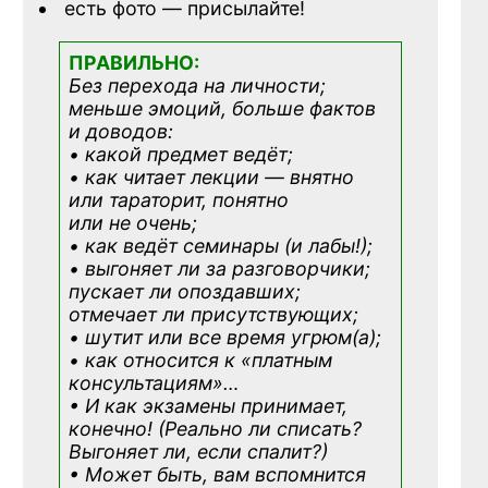
есть фото — присылайте!
ПРАВИЛЬНО:
Без перехода на личности;
меньше эмоций, больше фактов
и доводов:
• какой предмет ведёт;
• как читает лекции — внятно
или тараторит, понятно
или не очень;
• как ведёт семинары (и лабы!);
• выгоняет ли за разговорчики;
пускает ли опоздавших;
отмечает ли присутствующих;
• шутит или все время угрюм(а);
• как относится к «платным
консультациям»
…
• И как экзамены принимает,
конечно! (Реально ли списать?
Выгоняет ли, если спалит?)
• Может быть, вам вспомнится