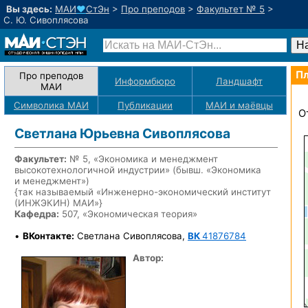
Вы здесь:
МАИ
♥
СтЭн
>
Про преподов
>
Факультет № 5
>
С. Ю. Сивоплясова
Пл
Про преподов
Информбюро
Ландшафт
МАИ
Символика МАИ
Публикации
МАИ
и маёвцы
О
Светлана Юрьевна Сивоплясова
Факультет:
№ 5, «Экономика и менеджмент
высокотехнологичной индустрии» (бывш. «Экономика
и менеджмент»)
{так называемый «Инженерно-экономический институт
(ИНЖЭКИН) МАИ»}
Кафедра:
507, «Экономическая теория»
•
ВКонтакте:
Светлана Сивоплясова,
ВК
41876784
Автор: