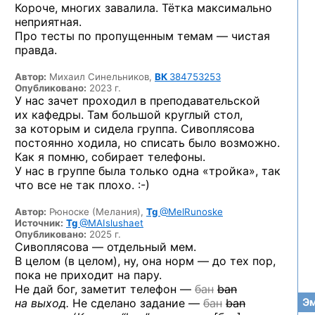
Короче, многих завалила. Тётка максимально
неприятная.
Про тесты по пропущенным темам — чистая
правда.
Автор:
Михаил Синельников,
ВК
384753253
Опубликовано:
2023 г.
У нас зачет проходил в преподавательской
их кафедры. Там большой круглый стол,
за которым и сидела группа. Сивоплясова
постоянно ходила, но списать было возможно.
Как я помню, собирает телефоны.
У нас в группе была только одна «тройка», так
что все не так
плохо. :-)
Автор:
Рюноске (Мелания),
Tg
@MelRunoske
Источник:
Tg
@MAIslushaet
Опубликовано:
2025 г.
Сивоплясова — отдельный мем.
В целом (в целом), ну, она норм — до тех пор,
пока не приходит на пару.
Не дай бог, заметит телефон —
бан
ban
на выход.
Не сделано задание —
бан
ban
Эм