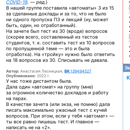
COVID-19
. — ред.
)
В нашей группе поставила «автоматы» 3 из 15
за сделанные доклады и за то, что не было
ни одного пропуска ПЗ и лекций (ну, может
быть, один, но отработанный).
На зачете был тест из 30 (вроде) вопросов
(скорее всего, составленный из тестов
студентов, т. к. составить тест из 10 вопросов
по пропущенной теме — это и была
отработка). На «тройку» нужно было ответить
на 18 вопросов из 30. Списывать не давала.
Эм
Автор:
Анастасия Лесницкая,
ВК
139494527
Опубликовано:
2022 г.
К
У нас тоже дистантом была.
Дала один «автомат» на группу (мне)
за огромное количество докладов и работу
на парах.
В качестве зачета (или экза, не помню) дала
писать максимально ужасный тест с кучей
вопросов. При этом, если у тебя «автомат» —
ты все равно пишешь тест. И главное —
написать не на «2».