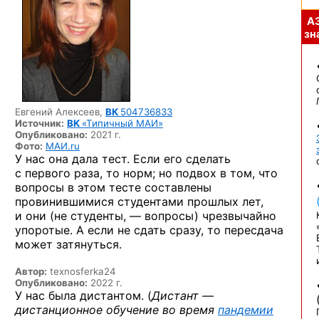
А
зна
Евгений Алексеев,
ВК
504736833
Источник:
ВК
«Типичный МАИ»
Опубликовано:
2021 г.
Фото:
МАИ.ru
У нас она дала тест. Если его сделать
с первого раза, то норм; но подвох в том, что
вопросы в этом тесте составлены
провинившимися студентами прошлых лет,
и они (не студенты, — вопросы) чрезвычайно
упоротые. А если не сдать сразу, то пересдача
может затянуться.
Автор:
texnosferka24
Опубликовано:
2022 г.
У нас была дистантом. (
Дистант —
дистанционное обучение во время
пандемии