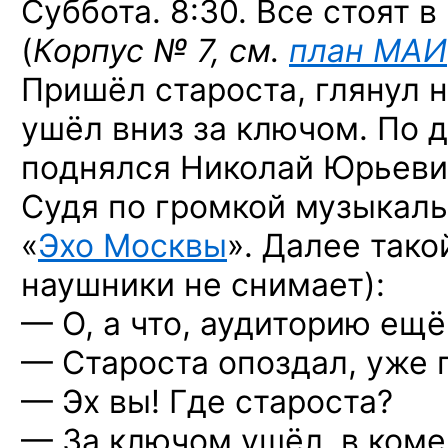
Суббота. 8:30. Все стоят 
(
Корпус № 7,
см.
план МАИ
Пришёл староста, глянул н
ушёл вниз за ключом. По 
поднялся Николай Юрьевич
Судя по громкой музыкаль
«
Эхо Москвы
». Далее тако
наушники не снимает):
— О, а что, аудиторию ещё
— Староста опоздал, уже 
— Эх вы! Где староста?
— За ключом ушёл, в коме