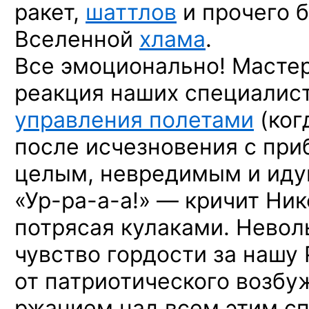
ракет,
шаттлов
и прочего
б
Вселенной
хлама
.
Все эмоционально! Мастер
реакция наших специалис
управления полетами
(ког
после исчезновения
с при
целым, невредимым
и ид
«Ур-ра-а-а!» —
кричит Ник
потрясая кулаками. Нево
чувство гордости
за нашу
от патриотического
возбуж
ржанием над всем этим сп