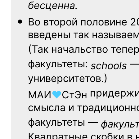
бесценна.
Во второй половине
2
введены так называе
(Так начальство тепе
факультеты:
— 
schools
университетов.)
придержи
МАИ
♥
СтЭн
смысла и традиционн
факультеты —
факуль
Квадратные скобки в 