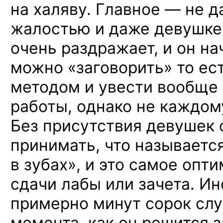
на халяву.
Главное —
не д
жалостью
и даже
девушке.
очень раздражает,
и он на
можно «заговорить»
то ес
методом
и увести
вообще
работы, однако
не каждом
Без присутствия девушек
принимать, что называетс
в зубах»,
и это
самое опти
сдачи лабы или зачета. И
примерно минут сорок слу
момента, как
он решится
з