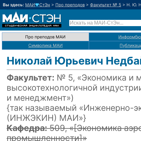
Вы здесь:
МАИ
♥
СтЭн
>
Про преподов
>
Факультет № 5
>
Н. Ю. 
Про преподов МАИ
Информбю
Символика МАИ
Публикац
Николай Юрьевич Недба
Факультет:
№ 5, «Экономика и 
высокотехнологичной индустри
и менеджмент»)
{так называемый «Инженерно-э
(ИНЖЭКИН) МАИ»}
Кафедра:
509, «
[Экономика аэр
промышленности]
»