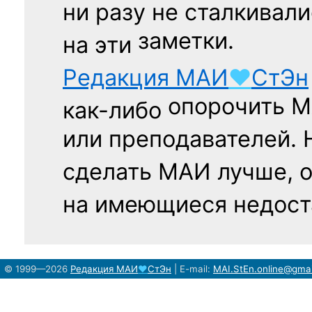
ни разу
не сталкивали
заметки.
на эти
Редакция
МАИ
♥
СтЭн
опорочить 
как-либо
или преподавателей. 
сделать МАИ лучше, 
на имеющиеся недост
© 1999—2026
Редакция
МАИ
♥
СтЭн
|
E-mail:
MAI.StEn.online@gma