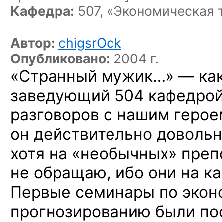
Кафедра:
507, «Экономическая 
Автор:
chigsrOck
Опубликовано:
2004 г.
«Странный
мужик…» —
ка
заведующий 504 кафедро
разговоров
с нашим
герое
он действительно
довольн
хотя
на «необычных»
преп
не обращаю,
ибо они
на к
Первые семинары
по эко
прогнозированию были п