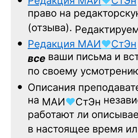
Редакция
МАИ
♥
СтЭн
право на редакторску
(отзыва).
Редактируем
Редакция
МАИ
♥
СтЭн
ваши письма и вст
все
по своему усмотрени
Описания преподават
на
независ
МАИ
♥
СтЭн
работают ли описыва
в настоящее время ил