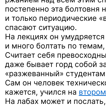
постепенно эта болтовня 
и только
периодические «
спасают ситуацию.
На лекциях
он умудряется
и много
болтать
по темам,
Считает себя превосходн
даже бывает горд собой
з
«разжеванный» студентам
Сам
он человек
техническ
кажется, учился на
втором
На лабах
может
и послать,