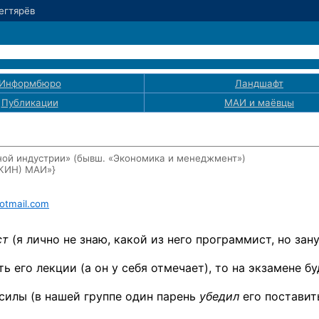
Дегтярёв
Информбюро
Ландшафт
Публикации
МАИ
и маёвцы
ой индустрии» (бывш. «Экономика и менеджмент»)
ЭКИН) МАИ»}
otmail.com
ст
(я лично не знаю, какой из него программист, но зан
ь его лекции (а он у себя отмечает), то на экзамене бу
силы (в нашей группе один парень
убедил
его поставит