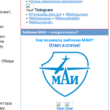
• «
Очень прикладная математика
»
Telegram
Может,
•
@Timetable_MAI_bot
•
@MAIslushaet
•
@MAIpassage
•
@MemetikaMAI
•
@MAIuniversity
ал
Эмблема МАИ — откуда взялась?
но»
Как возникла эмблема МАИ?
ие
Ответ в статье!
му
.
… Обида
ектора
ему