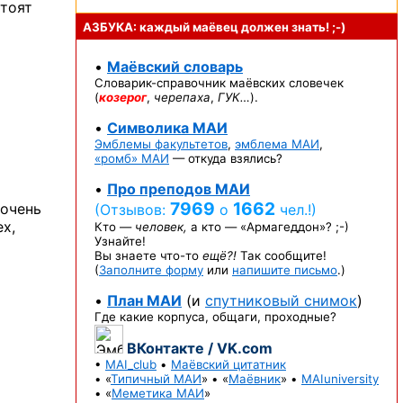
стоят
АЗБУКА: каждый маёвец должен
знать! ;-)
•
Маёвский словарь
Словарик-справочник
маёвских словечек
(
козерог
,
черепаха
,
ГУК…
).
•
Символика МАИ
Эмблемы факультетов
,
эмблема МАИ
,
«ромб» МАИ
— откуда взялись?
•
Про преподов МАИ
7969
1662
 очень
(Отзывов:
о
чел.!)
х,
Кто —
человек,
а кто —
«Армагеддон»? ;-)
Узнайте!
Вы знаете
что-то
ещё?!
Так сообщите!
(
Заполните форму
или
напишите письмо
.)
•
План МАИ
(и
спутниковый снимок
)
Где какие корпуса, общаги, проходные?
ВКонтакте / VK.com
•
MAI_club
•
Маёвский цитатник
• «
Типичный МАИ
» • «
Маёвник
» •
MAIuniversity
• «
Меметика МАИ
»