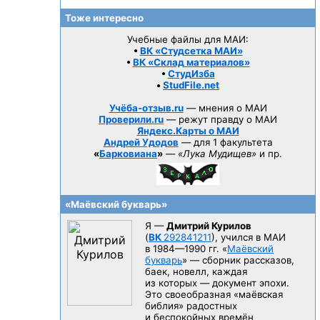
Тоже интересно
Учебные файлы для МАИ:
•
ВК «Студсетка МАИ»
•
ВК «Склад материалов»
•
СтудИзба
•
StudFile.net
Учёба-отзыв.ru
— мнения о МАИ
Проверили.ru
— режут правду о МАИ
Яндекс.Карты о МАИ
Андрей Удодов
— для 1 факультета
«
Барковиана
»
—
«Лука Мудищев»
и пр.
«Маёвский букварь»
Я —
Дмитрий Курилов
(
ВК
292841211
), учился в МАИ
в 1984—1990 гг.
«
Маёвский
букварь
» — сборник рассказов,
баек, новелл, каждая
из которых — документ эпохи.
Это своеобразная «маёвская
библия» радостных
и беспокойных времён