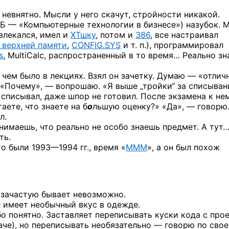
 невнятно. Мысли у него скачут, стройности никакой.
ТБ — «Компьютерные технологии в бизнесе») назубок. 
влекался, имел и
ХТшку
, потом и
386
, все настраивал
 верхней памяти
,
CONFIG.SYS
и т. п.),
программировал
s
, MultiCalc, распространенный в то время… Реально зн
, чем было в лекциях. Взял он зачетку. Думаю — «отлич
л. «Почему», — вопрошаю. «Я выше „тройки“ за списыван
е списывал, даже шпор не готовил. После экзамена к не
аете, что знаете на б
о
льшую оценку?»
«Да», — говорю
л.
понимаешь, что реально не особо знаешь предмет. А тут
ть.
Это были
1993—1994 гг.,
время «
МММ
», а он был похож
 зачастую бывает невозможно.
 имеет необычный вкус в одежде.
бо понятно. Заставляет переписывать куски кода с про
аче), но переписывать необязательно — говорю по сво