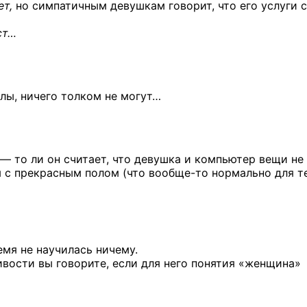
ет,
но симпатичным девушкам говорит, что его услуги 
ст…
илы, ничего толком не могут…
 — то ли он считает, что девушка и компьютер вещи не
я с прекрасным полом (что
вообще-то
нормально для те
емя не научилась ничему.
ливости вы говорите, если для него понятия «женщина»