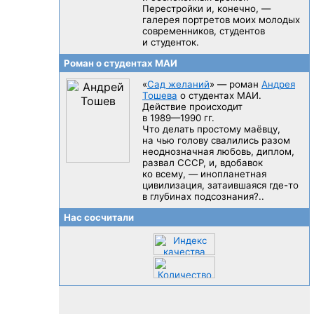
Перестройки и, конечно, —
галерея портретов моих молодых
современников, студентов
и студенток.
Роман о студентах МАИ
«
Сад желаний
» — роман
Андрея
Тошева
о студентах МАИ.
Действие происходит
в 1989—1990 гг.
Что делать простому маёвцу,
на чью голову свалились разом
неоднозначная любовь, диплом,
развал CCCP, и, вдобавок
ко всему, — инопланетная
цивилизация, затаившаяся
где-то
в глубинах подсознания?..
Нас сосчитали