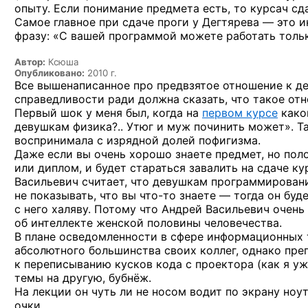
опыту. Если понимание предмета есть, то курсач сда
Самое главное при сдаче проги у Дегтярева — это 
фразу: «С вашей программой можете работать только
Автор:
Ксюша
Опубликовано:
2010 г.
Все вышенаписанное про предвзятое отношение к дев
справедливости ради должна сказать, что такое от
Первый шок у меня был, когда на
первом курсе
како
девушкам физика?.. Утюг и муж починить может». Т
воспринимала с изрядной долей пофигизма.
Даже если вы очень хорошо знаете предмет, но полов
или диплом, и будет стараться завалить на сдаче к
Васильевич считает, что девушкам программировани
не показывать, что вы
что-то
знаете — тогда он буде
с него халяву. Потому что Андрей Васильевич очень
об интеллекте женской половины человечества.
В плане осведомленности в сфере информационных 
абсолютного большинства своих коллег, однако пре
к переписыванию кусков кода с проектора (как я у
темы на другую, бубнёж.
На лекции он чуть ли не носом водит по экрану ноу
очки.