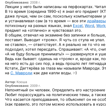
Опубликовано:
2008 г.
Лекции у него были написаны на перфокартах. Читал
В то время (середина
1990-х)
я знал его предмет (К
даже лучше, чем он сам, поскольку компьютерами у
и устанавливал сам (в то время — все эти
драйверы
потихоньку на разных языках, знал
Excel
,
Word
,
Work
предмет на «отлично» и чувствовал это.
В общем, отвечал на экзамене без запинки и больше
поставит. Выводит «трояк». Я чуть со стула не упа
не ставлю», — ответствует. А я реально не то что н
подходил, хотел пересдать. Спрашивает: «А что, счит
«А не буду больше принимать!» — развернулся и уше
Ведь как бывает: сдаешь на «трояк» и, вроде как, 
на него есть до сих пор, а ведь прошло лет пятнадца
Кстати, Дегтярёва за глаза мы называли Мавроди. 
на
С. Мавроди
как две капли
воды. :-)
Автор:
Ксюша
Опубликовано:
2009 г.
Непонятный он человек. Определить его настроение
Любит порассуждать на политические темы, а также
Что касается преподавания, то объясняет он не осо
(как правило, это потом можно использовать в курс