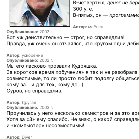
В-четвертых,
денег не бер
300 у. е.
В-пятых,
он —
программи
Автор:
маёвец
Опубликовано:
2002 г.
Вот уж действительно — строг, но справедлив!
Правда, уж очень он отчаялся, что кругом одни деб
Автор:
ускорение
Опубликовано:
2002 г.
Мы его ласково прозвали Кудряшка.
За короткое время «обучения» я так и не разобрала
совместимые, то ли просто любит подолгу общатьс
кому за… и для тех, кому до…).
Суров, но справедлив.
Автор:
Другая
Опубликовано:
2003 г.
Проучилась у него несколько семестров и за это вр
Хотя за «3» ему спасибо. Не знаю, о какой справед
и «компьютер» несовместимы!
Автор:
Diver