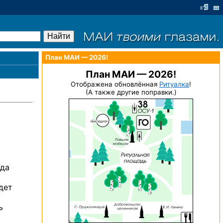
План МАИ — 2026!
План МАИ — 2026!
Отображена обновлённая
Ритуалка
!
(А также другие поправки.)
уда
дет
ь