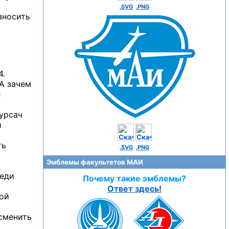
.SVG
.PNG
зносить
4.
А зачем
е
курсач
й
ть
.SVG
.PNG
Эмблемы факультетов МАИ
реди
Почему такие эмблемы?
Ответ здесь!
ной
 сменить