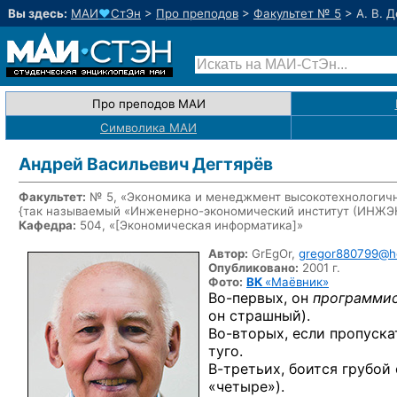
Вы здесь:
МАИ
♥
СтЭн
>
Про преподов
>
Факультет № 5
>
А. В. 
Про преподов МАИ
Символика МАИ
Андрей Васильевич Дегтярёв
Факультет:
№ 5, «Экономика и менеджмент высокотехнологичн
{так называемый «Инженерно-экономический институт (ИНЖ
Кафедра:
504, «
[Экономическая информатика]
»
Автор:
GrEgOr,
gregor880799@h
Опубликовано:
2001 г.
Фото:
ВК
«Маёвник»
Во-первых,
он
программи
он страшный).
Во-вторых,
если пропускат
туго.
В-третьих,
боится грубой 
«четыре»).