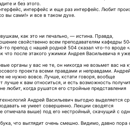
дите и без этого.
интерфейс, интерфейс и еще раз интерфейс. Любит прои
 вы сами!» и все в таком духе.
ушкам, как это ни печально, — истина. Правда,
ношение свойственно всем преподавателям кафедры 50
й-то
препод с нашей родной 504 сказал
что-то
вроде «
ак что после этакого ужимки Андрея Васильевича я уж
ые органы у вас не те, он никогда не возьмет вас на 
урсового проекта всеми правдами и неправдами. Андре
е не нужно вовсе. Лучше, кстати говоря, вообще
т лучше к вам относиться, и есть возможность получи
 не любит, когда рушатся его стройные представления
технологий Андрей Васильевич выгодно выделяется с
подавать не умеет совершенно. Лекции сводятся
же отмечала выше) под его нестройный, скачущий с од
тбука, что выглядит очень смешно. Видимо, давно пора