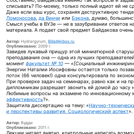
Собственно, Байдакова именно так вопросы и задав
списывать?
По-моему,
только полный идиот ей не сд
Даже если ваш курс, сохраняя деструктивную тенден
Ломоносова
,
да Винчи
или
Бэкона
, думаю, большинс
Смысл учебы в ВУЗе — не в зазубривании ответов н
материала. А подает свой предмет Байдакова очень
Автор:
Hydrargyrum,
Bilis@inbox.ru
Опубликовано:
2009 г.
Завидев лукавый прищур этой миниатюрной старушк
преподавания она — одна из лучших преподавателей н
момент
факультет № 10
— «
[Социальный инжинирин
Энергии Наталии Иосифовны остается только позавид
поток
(66 человек!)
одна
консультировала по эконом
При проверке задач на семинарах, равно как и на 
дипломникам разрешает звонить ей домой до часу н
Любимые вопросы на экзамене по инновационному 
эффективность
?».
Защитила диссертацию на тему: «
Научно-техническ
и перспективы развития. Социологический аспект
».
Автор:
Вудди
Опубликовано:
2011 г.
Лекции читает внятно, контрольные написать возмо