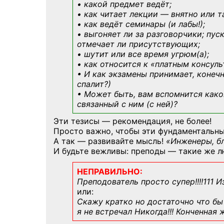
• какой предмет ведёт;
• как читает лекции — внятно или т
• как ведёт семинары (и лабы!);
• выгоняет ли за разговорчики; пус
отмечает ли присутствующих;
• шутит или все время угрюм(а);
• как относится к «платным консул
• И как экзамены принимает, конечн
спалит?)
• Может быть, вам вспомнится
како
связанный с ним (с ней)?
Эти тезисы — рекомендация, не более!
Просто важно, чтобы эти фундаментальны
А так — развивайте мысль!
«Инженеры, б
И будьте вежливы: преподы — такие же л
НЕПРАВИЛЬНО:
Преподователь просто супер!!!!111 И
или:
Скажу кратко но достаточно что бы 
я не встречал Никогда!!! Конченная