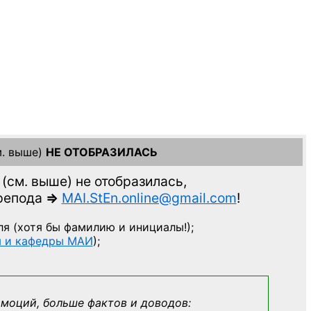
. выше)
НЕ ОТОБРАЗИЛАСЬ
(см. выше)
не отобразилась,
препода
=>
MAI.StEn.online@gmail.com
!
ля
(хотя бы фамилию и инициалы!);
ы и кафедры МАИ
);
эмоций, больше фактов и доводов: