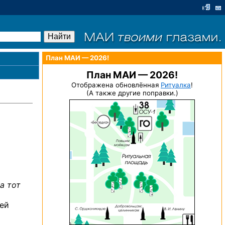
План МАИ — 2026!
План МАИ — 2026!
Отображена обновлённая
Ритуалка
!
(А также другие поправки.)
а тот
чей