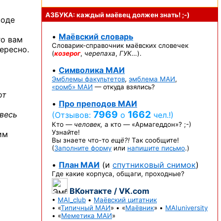
АЗБУКА: каждый маёвец должен
знать! ;-)
роде
•
Маёвский словарь
го вам
Словарик-справочник
маёвских словечек
ересно.
(
козерог
,
черепаха
,
ГУК…
).
•
Символика МАИ
Эмблемы факультетов
,
эмблема МАИ
,
«ромб» МАИ
— откуда взялись?
от
•
Про преподов МАИ
7969
1662
весь
(Отзывов:
о
чел.!)
Кто —
человек,
а кто —
«Армагеддон»? ;-)
Узнайте!
им
Вы знаете
что-то
ещё?!
Так сообщите!
(
Заполните форму
или
напишите письмо
.)
•
План МАИ
(и
спутниковый снимок
)
Где какие корпуса, общаги, проходные?
ВКонтакте / VK.com
•
MAI_club
•
Маёвский цитатник
• «
Типичный МАИ
» • «
Маёвник
» •
MAIuniversity
• «
Меметика МАИ
»