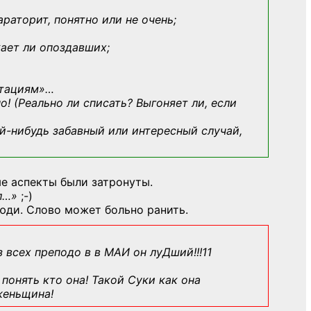
араторит, понятно или не очень;
кает ли опоздавших;
ьтациям»
…
о! (Реально ли списать? Выгоняет ли, если
й-нибудь
забавный или интересный случай,
е аспекты были затронуты.
л…»
;-)
юди. Слово может больно ранить.
з всех преподо в в МАИ он луДший!!!11
понять кто она! Такой Суки как она
женьщина!