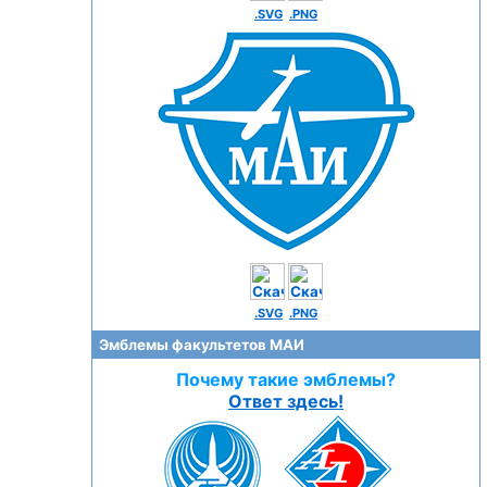
.SVG
.PNG
.SVG
.PNG
Эмблемы факультетов МАИ
Почему такие эмблемы?
Ответ здесь!