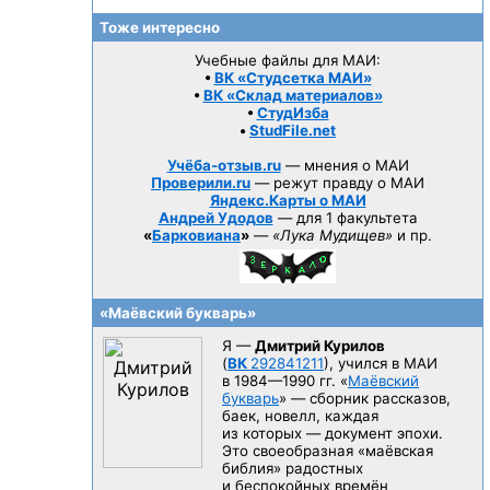
Тоже интересно
Учебные файлы для МАИ:
•
ВК «Студсетка МАИ»
•
ВК «Склад материалов»
•
СтудИзба
•
StudFile.net
Учёба-отзыв.ru
— мнения о МАИ
Проверили.ru
— режут правду о МАИ
Яндекс.Карты о МАИ
Андрей Удодов
— для 1 факультета
«
Барковиана
»
—
«Лука Мудищев»
и пр.
«Маёвский букварь»
Я —
Дмитрий Курилов
(
ВК
292841211
), учился в МАИ
в 1984—1990 гг.
«
Маёвский
букварь
» — сборник рассказов,
баек, новелл, каждая
из которых — документ эпохи.
Это своеобразная «маёвская
библия» радостных
и беспокойных времён