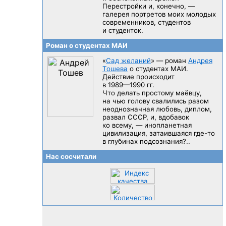
Перестройки и, конечно, —
галерея портретов моих молодых
современников, студентов
и студенток.
Роман о студентах МАИ
«
Сад желаний
» — роман
Андрея
Тошева
о студентах МАИ.
Действие происходит
в 1989—1990 гг.
Что делать простому маёвцу,
на чью голову свалились разом
неоднозначная любовь, диплом,
развал CCCP, и, вдобавок
ко всему, — инопланетная
цивилизация, затаившаяся
где-то
в глубинах подсознания?..
Нас сосчитали