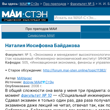
Вы здесь:
МАИ
♥
СтЭн
>
Про преподов
>
Факультет № 5
>
Н. И. 
Про преподов МАИ
Символика МАИ
Наталия Иосифовна Байдакова
Факультет:
№ 5, «Экономика и менеджмент высокотехнологичн
{так называемый «Инженерно-экономический институт (ИНЖ
Кафедра:
505, «Инновационная экономика, финансы и управле
• Старое обсуждение:
http://forum.mai-sten.online/topic11382/
Автор:
MANager
Источник:
форум
МАИ
♥
СтЭн
Опубликовано:
2008 г.
В общей сложности она вела у меня три предмета: о
момент
факультет № 10
— «
[Социальный инжинирин
Сдавал экзамен я только один раз, два раза получал
экзаменов даже лекций не читал, отвечал так, как 