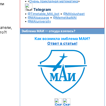
• «
Очень прикладная математика
»
али
Telegram
•
@Timetable_MAI_bot
•
@MAIslushaet
•
@MAIpassage
•
@MemetikaMAI
•
@MAIuniversity
атели,
Эмблема МАИ — откуда взялась?
го?!
Как возникла эмблема МАИ?
Ответ в статье!