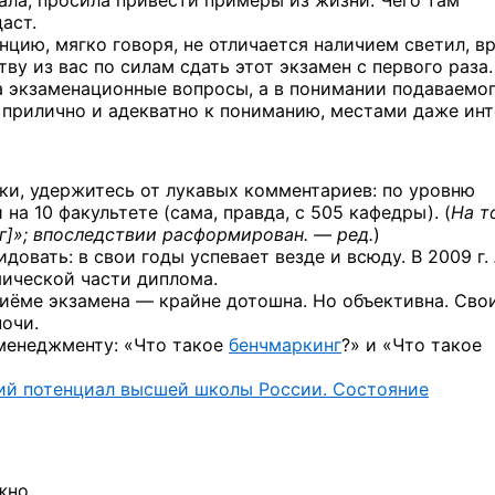
ала, просила привести примеры из жизни. Чего там
аст.
цию, мягко говоря, не отличается наличием светил, в
тву из вас по силам сдать этот экзамен с первого раза.
а экзаменационные вопросы, а в понимании подаваемо
 прилично и адекватно к пониманию, местами даже инт
и, удержитесь от лукавых комментариев: по уровню
а 10 факультете (сама, правда, с 505 кафедры). (
На т
г]
»; впоследствии расформирован. — ред.
)
овать: в свои годы успевает везде и всюду. В 2009 г.
ической части диплома.
приёме экзамена — крайне дотошна. Но объективна. Сво
очи.
менеджменту: «Что такое
бенчмаркинг
?» и «Что такое
ий потенциал высшей школы России. Состояние
жно.