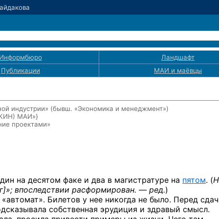
Байдакова
Информбюро
Ландшафт
Публикации
МАИ
и маёвцы
ой индустрии» (бывш. «Экономика и менеджмент»)
ЭКИН) МАИ»}
ние проектами»
дин на десятом факе и два в магистратуре на
пятом
. (
Н
г]
»; впоследствии расформирован. — ред.
)
 «автомат». Билетов у нее никогда не было. Перед сда
подсказывала собственная эрудиция и здравый смысл.