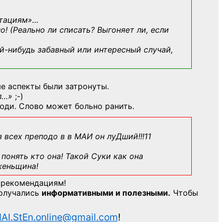
ьтациям»
…
о! (Реально ли списать? Выгоняет ли, если
й-нибудь
забавный или интересный случай,
е аспекты были затронуты.
л…»
;-)
юди. Слово может больно ранить.
з всех преподо в в МАИ он луДший!!!11
понять кто она! Такой Суки как она
женьщина!
 рекомендациям!
получались
информативными и полезными.
Чтобы
AI.StEn.online@gmail.com
!