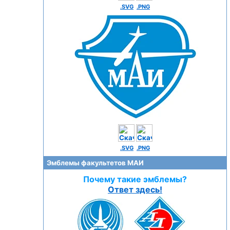
.SVG
.PNG
.SVG
.PNG
Эмблемы факультетов МАИ
Почему такие эмблемы?
Ответ здесь!