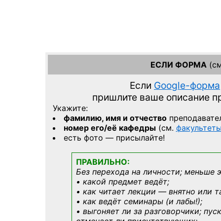
ЕСЛИ ФОРМА
(см
Если
Google-форма
пришлите ваше описание 
Укажите:
фамилию, имя и отчество
преподавате
номер его/её кафедры
(см.
факультет
есть фото — присылайте!
ПРАВИЛЬНО:
Без перехода на личности; меньше 
• какой предмет ведёт;
• как читает лекции — внятно или т
• как ведёт семинары (и лабы!);
• выгоняет ли за разговорчики; пус