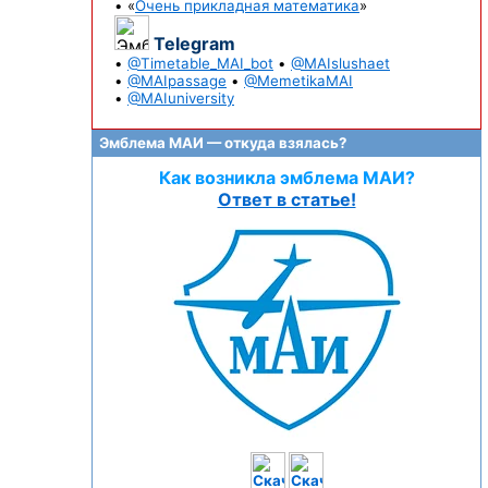
• «
Очень прикладная математика
»
Telegram
•
@Timetable_MAI_bot
•
@MAIslushaet
•
@MAIpassage
•
@MemetikaMAI
•
@MAIuniversity
Эмблема МАИ — откуда взялась?
Как возникла эмблема МАИ?
Ответ в статье!