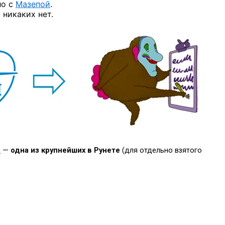
ло с
Мазепой
.
 никаких нет.