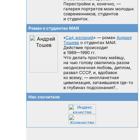
Перестройки и, конечно, —
галерея портретов моих молодых
современников, студентов
и студенток.
Роман о студентах МАИ
«
Сад желаний
» — роман
Андрея
Тошева
о студентах МАИ.
Действие происходит
в 1989—1990 гг.
Что делать простому маёвцу,
на чью голову свалились разом
неоднозначная любовь, диплом,
развал CCCP, и, вдобавок
ко всему, — инопланетная
цивилизация, затаившаяся
где-то
в глубинах подсознания?..
Нас сосчитали