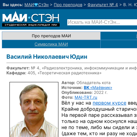
Вы здесь:
МАИ
♥
СтЭн
>
Про преподов
>
Факультет № 4
>
В. Н. 
Про преподов МАИ
Символика МАИ
Василий Николаевич Юдин
Факультет:
№ 4, «Радиоэлектроника, инфокоммуникации и инф
Кафедра:
405, «Теоретическая радиотехника»
Автор:
Обладатель кота
Источник:
ВК
«Маёвник»
Опубликовано:
2022 г.
Фото:
MAI-TRT.ru
Вёл у нас на
первом курсе
вве
Крайне добродушный старичо
На первой паре рассказывал з
только на одном коснулся наш
не по теме, либо мы сидели 
(даже тем, кто ни разу не ход