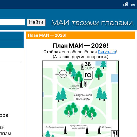
План МАИ — 2026!
План МАИ — 2026!
Отображена обновлённая
Ритуалка
!
(А также другие поправки.)
аров
ы»
уппам