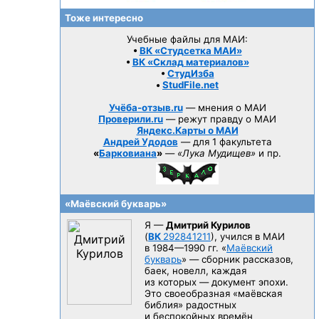
Тоже интересно
Учебные файлы для МАИ:
•
ВК «Студсетка МАИ»
•
ВК «Склад материалов»
•
СтудИзба
•
StudFile.net
Учёба-отзыв.ru
— мнения о МАИ
Проверили.ru
— режут правду о МАИ
Яндекс.Карты о МАИ
Андрей Удодов
— для 1 факультета
«
Барковиана
»
—
«Лука Мудищев»
и пр.
«Маёвский букварь»
Я —
Дмитрий Курилов
(
ВК
292841211
), учился в МАИ
в 1984—1990 гг.
«
Маёвский
букварь
» — сборник рассказов,
баек, новелл, каждая
из которых — документ эпохи.
Это своеобразная «маёвская
библия» радостных
и беспокойных времён