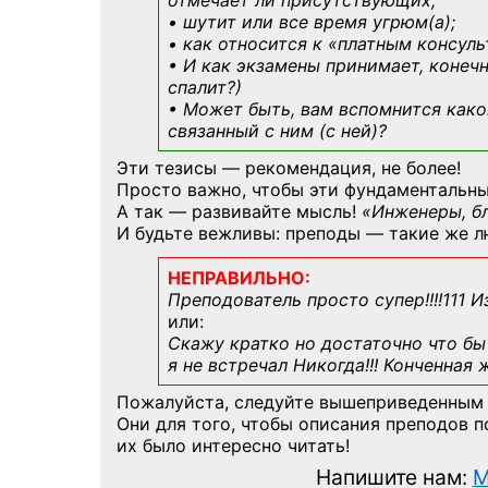
отмечает ли присутствующих;
• шутит или все время угрюм(а);
• как относится к «платным консул
• И как экзамены принимает, конечн
спалит?)
• Может быть, вам вспомнится
како
связанный с ним (с ней)?
Эти тезисы — рекомендация, не более!
Просто важно, чтобы эти фундаментальны
А так — развивайте мысль!
«Инженеры, б
И будьте вежливы: преподы — такие же л
НЕПРАВИЛЬНО:
Преподователь просто супер!!!!111 И
или:
Скажу кратко но достаточно что бы 
я не встречал Никогда!!! Конченная
Пожалуйста, следуйте вышеприведенным
Они для того, чтобы описания преподов 
их было интересно читать!
Напишите нам:
M