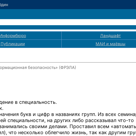
Юдин
Информбюро
Ландшафт
Публикации
МАИ
и маёвцы
ормационная безопасность» (ФРЭЛА)
дение в специальность.
к.
начения букв и цифр в названиях групп. Из всех семин
ей специальности, на других либо рассказывал
что-то
и занимались своими делами. Проставил всем «автомат
ил), что несколько облегчило жизнь, так как другим гр