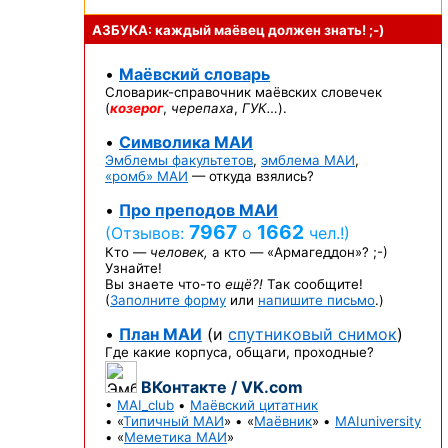
АЗБУКА: каждый маёвец должен
знать! ;-)
•
Маёвский словарь
Словарик-справочник
маёвских словечек
(
козерог
,
черепаха
,
ГУК…
).
•
Символика МАИ
Эмблемы факультетов
,
эмблема МАИ
,
«ромб» МАИ
— откуда взялись?
•
Про преподов МАИ
7967
1662
(Отзывов:
о
чел.!)
Кто —
человек,
а кто —
«Армагеддон»? ;-)
Узнайте!
Вы знаете
что-то
ещё?!
Так сообщите!
(
Заполните форму
или
напишите письмо
.)
•
План МАИ
(и
спутниковый снимок
)
Где какие корпуса, общаги, проходные?
ВКонтакте / VK.com
•
MAI_club
•
Маёвский цитатник
• «
Типичный МАИ
» • «
Маёвник
» •
MAIuniversity
• «
Меметика МАИ
»