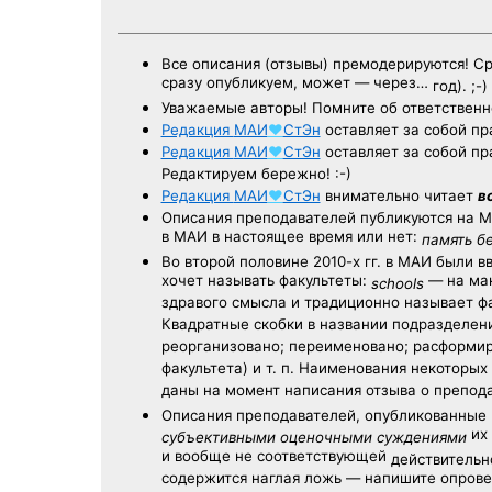
Все описания (отзывы) премодерируются! С
сразу опубликуем, может — через…
год). ;-)
Уважаемые авторы! Помните об ответственн
Редакция
МАИ
♥
СтЭн
оставляет за собой пр
Редакция
МАИ
♥
СтЭн
оставляет за собой пр
Редактируем бережно! :-)
Редакция
МАИ
♥
СтЭн
внимательно читает
в
Описания преподавателей публикуются на
М
в МАИ в настоящее время или нет:
память б
Во второй половине
2010-х гг.
в МАИ были в
хочет называть факультеты:
— на ман
schools
здравого смысла и традиционно называет 
Квадратные скобки в названии подразделени
реорганизовано; переименовано; расформир
факультета) и т. п. Наименования некоторы
даны на момент написания отзыва о препод
Описания преподавателей, опубликованные
их 
субъективными оценочными суждениями
и вообще не соответствующей
действительно
содержится наглая ложь — напишите опрове