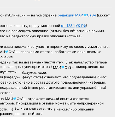
рок публикации — на усмотрение
редакции
МАИ
♥
СтЭн
(может,
ости за клевету, предусмотренной
ст. 128.1
УК РФ
!
аво не размещать описание (отзыв) без объяснения причин.
аво на редакторскую правку описания (отзыва).
се
ваши письма и вступает в переписку по своему усмотрению.
АИ
♥
СтЭн
независимо от того, работают ли описываемые
есценна.
ведены так называемые
«институты».
(Так начальство теперь
ер западных университетов.)
придерживается
МАИ
♥
СтЭн
факультеты —
факультетами.
я (кафедры, факультета) означают, что подразделение было:
овано; включено в состав другого подразделения (кафедры,
х подразделений (ныне реорганизованных или упразднённых)
авателе.
на
МАИ
♥
СтЭн
, отражают
личный
опыт
и являются
авторов. Информация в отзыве может быть непроверенной
Если вы считаете, что
сти. ;-)
в каком-либо описании
ржение, не стесняйтесь!