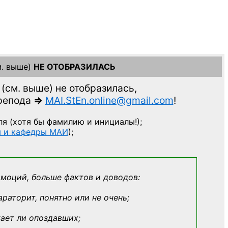
. выше)
НЕ ОТОБРАЗИЛАСЬ
(см. выше)
не отобразилась,
препода
=>
MAI.StEn.online@gmail.com
!
ля
(хотя бы фамилию и инициалы!);
ы и кафедры МАИ
);
эмоций, больше фактов и доводов:
араторит, понятно или не очень;
кает ли опоздавших;