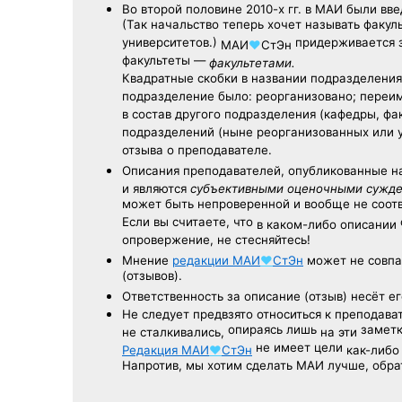
Во второй половине
2010-х гг.
в МАИ были вве
(Так начальство теперь хочет называть факул
университетов.)
придерживается з
МАИ
♥
СтЭн
факультеты —
факультетами.
Квадратные скобки в названии подразделения 
подразделение было: реорганизовано; переи
в состав другого подразделения (кафедры, фак
подразделений (ныне реорганизованных или 
отзыва о преподавателе.
Описания преподавателей, опубликованные
н
и являются
субъективными оценочными сужд
может быть непроверенной и вообще не соо
Если вы считаете, что
в каком-либо описании
опровержение, не стесняйтесь!
Мнение
редакции
МАИ
♥
СтЭн
может не совпа
(отзывов).
Ответственность
за описание
(отзыв) несёт ег
Не следует
предвзято относиться
к преподава
опираясь лишь
заметк
не сталкивались,
на эти
не имеет цели
Редакция
МАИ
♥
СтЭн
как-либо
Напротив, мы хотим сделать МАИ лучше, обр