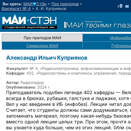
Вы здесь:
МАИ
♥
СтЭн
>
Про преподов
>
Факультет № 4
>
А. И. Куприянов
Про преподов МАИ
Информбю
Символика МАИ
Публикац
Александр Ильич Куприянов
Факультет:
№ 4, «Радиоэлектроника, инфокоммуникации и инф
Кафедра:
402, «Радиосистемы и комплексы управления, пере
Автор:
Радиопидор
Опубликовано:
2024 г.
Преподаватель подобен легенде 402 кафедры — Ве
всегда в брюках, рубашке, галстуке и пиджаке, хотя
Вел у нас введение в ИБ (инфобез). Лекции читал до
Считает, что студенты должны сами додумываться, к
запоминать материал, поэтому какая-нибудь базова
вместо одной лекции целых три. При этом, прочтя з
вы узнаете куда больше, чем из этих лекций. (Или см