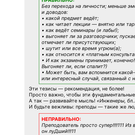
ПРАВИЛЬНО:
Без перехода на личности; меньше эм
и доводов:
• какой предмет ведёт;
• как читает лекции — внятно или тар
• как ведёт семинары (и лабы!);
• выгоняет ли за разговорчики; пуска
отмечает ли присутствующих;
• шутит или все время угрюм(а);
• как относится к «платным консульт
• И как экзамены принимает, конечно!
Выгоняет ли, если спалит?)
• Может быть, вам вспомнится
какой-
или интересный случай, связанный с н
Эти тезисы — рекомендация, не более!
Просто важно, чтобы эти фундаментальные
А так — развивайте мысль!
«Инженеры, бл
И будьте вежливы: преподы — такие же лю
НЕПРАВИЛЬНО:
Преподователь просто супер!!!!111 Из
он луДший!!!11