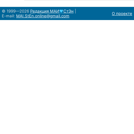
© 1999—2026
Редакция
МАИ
♥
СтЭн
|
О проекте
E-mail:
MAI.StEn.online@gmail.com