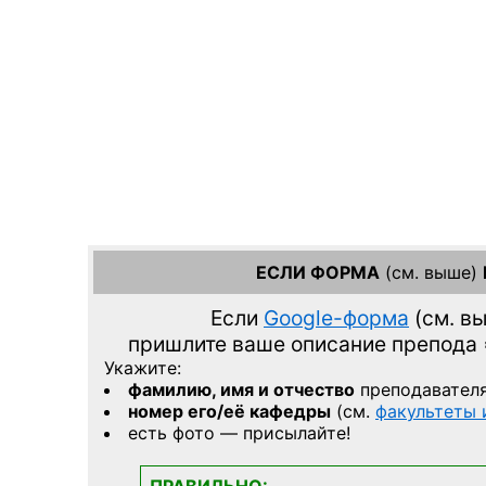
ЕСЛИ ФОРМА
(см. выше)
Если
Google-форма
(см. в
пришлите ваше описание препода
Укажите:
фамилию, имя и отчество
преподавател
номер его/её кафедры
(см.
факультеты
есть фото — присылайте!