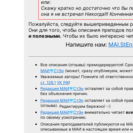
или:
Скажу кратко но достаточно что бы по
она я не встречал Никогда!!! Конченна
Пожалуйста, следуйте вышеприведенным 
Они для того, чтобы описания преподов п
и полезными.
Чтобы их было интересно чит
Напишите нам:
MAI.StEn
Все описания (отзывы) премодерируются! Ср
МАИ
♥
СтЭн
(может, сразу опубликуем, може
Уважаемые авторы! Помните об ответственнос
ст. 128.1
УК РФ
!
Редакция
МАИ
♥
СтЭн
оставляет за собой пра
без объяснения причин.
Редакция
МАИ
♥
СтЭн
оставляет за собой пра
(отзыва).
Редактируем бережно! :-)
Редакция
МАИ
♥
СтЭн
внимательно читает
все
по своему усмотрению.
Описания преподавателей публикуются на
МА
описываемые в МАИ в настоящее время или н