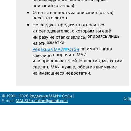
описаний (отзывов).
Ответственность
за описание
(отзыв)
несёт его автор.
Не следует
предвзято относиться
к преподавателю,
с которым
вы ещё
опираясь лишь
ни разу
не сталкивались,
заметки.
на эти
не имеет цели
Редакция
МАИ
♥
СтЭн
опорочить МАИ
как-либо
или преподавателей. Напротив, мы хотим
сделать МАИ лучше, обратив внимание
на имеющиеся недостатки.
© 1999—2026
Редакция
МАИ
♥
СтЭн
|
О п
E-mail:
MAI.StEn.online@gmail.com