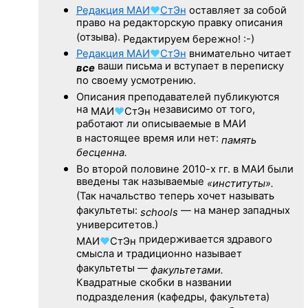
Редакция
МАИ
♥
СтЭн
оставляет за собой
право на редакторскую правку описания
(отзыва).
Редактируем бережно! :-)
Редакция
МАИ
♥
СтЭн
внимательно читает
ваши письма и вступает в переписку
все
по своему усмотрению.
Описания преподавателей публикуются
на
независимо от того,
МАИ
♥
СтЭн
работают ли описываемые в МАИ
в настоящее время или нет:
память
бесценна.
Во второй половине
2010-х гг.
в МАИ были
введены так называемые
«институты».
(Так начальство теперь хочет называть
факультеты:
— на манер западных
schools
университетов.)
придерживается здравого
МАИ
♥
СтЭн
смысла и традиционно называет
факультеты —
факультетами.
Квадратные скобки в названии
подразделения (кафедры, факультета)