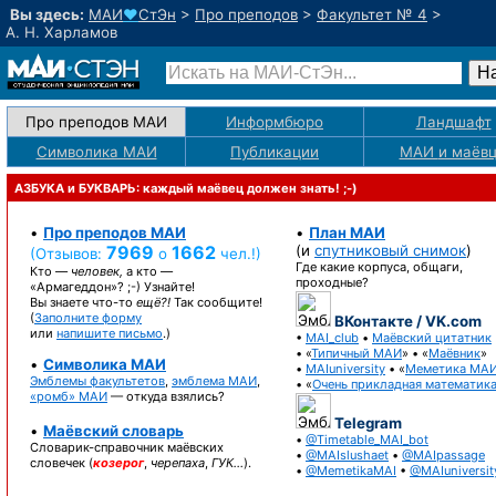
Вы здесь:
МАИ
♥
СтЭн
>
Про преподов
>
Факультет № 4
>
А. Н. Харламов
Про преподов МАИ
Информбюро
Ландшафт
Символика МАИ
Публикации
МАИ
и маёв
АЗБУКА и БУКВАРЬ: каждый маёвец должен знать! ;-)
•
Про преподов МАИ
•
План МАИ
7969
1662
(и
спутниковый снимок
)
(Отзывов:
о
чел.!)
Где какие корпуса, общаги,
Кто —
человек,
а кто —
проходные?
«Армагеддон»? ;-)
Узнайте!
Вы знаете
что-то
ещё?!
Так сообщите!
(
Заполните форму
ВКонтакте / VK.com
или
напишите письмо
.)
•
MAI_club
•
Маёвский цитатник
• «
Типичный МАИ
» • «
Маёвник
»
•
Символика МАИ
•
MAIuniversity
• «
Меметика МА
Эмблемы факультетов
,
эмблема МАИ
,
• «
Очень прикладная математик
«ромб» МАИ
— откуда взялись?
Telegram
•
Маёвский словарь
•
@Timetable_MAI_bot
Словарик-справочник
маёвских
•
@MAIslushaet
•
@MAIpassage
словечек (
козерог
,
черепаха
,
ГУК…
).
•
@MemetikaMAI
•
@MAIuniversit