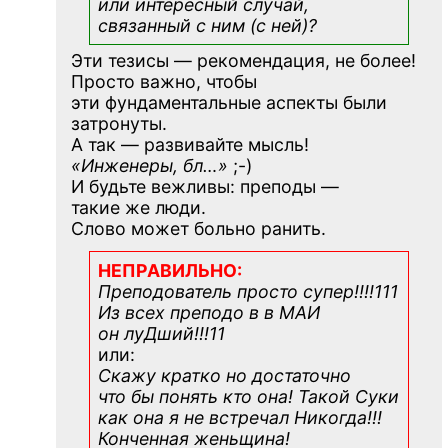
или интересный случай,
связанный с ним (с ней)?
Эти тезисы — рекомендация, не более!
Просто важно, чтобы
эти фундаментальные аспекты были
затронуты.
А так — развивайте мысль!
«Инженеры, бл…»
;-)
И будьте вежливы: преподы —
такие же люди.
Слово может больно ранить.
НЕПРАВИЛЬНО:
Преподователь просто супер!!!!111
Из всех преподо в в МАИ
он луДший!!!11
или:
Скажу кратко но достаточно
что бы понять кто она! Такой Суки
как она я не встречал Никогда!!!
Конченная
женьщина!