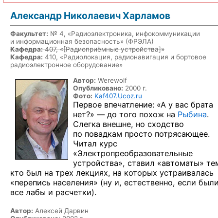
Александр Николаевич Харламов
Факультет:
№ 4, «Радиоэлектроника, инфокоммуникации
и информационная безопасность» (ФРЭЛА)
Кафедра:
407, «
[Радиоприёмные устройства]
»
Кафедра:
410, «Радиолокация, радионавигация и бортовое
радиоэлектронное оборудование»
Автор:
Werewolf
Опубликовано:
2000 г.
Фото:
Kaf407.Ucoz.ru
Первое впечатление:
«А у вас
брата
нет?» —
до того
похож
на
Рыбина
.
Слегка внешне,
но сходство
по повадкам
просто потрясающее.
Читал курс
«Электропреобразовательные
устройства», ставил «автоматы» те
кто был
на трех
лекциях,
на которых
устраивалась
«перепись населения» (ну и, естественно, если был
все лабы
и расчетки).
Автор:
Алексей Дарвин