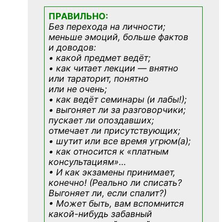
ПРАВИЛЬНО:
Без перехода на личности;
меньше эмоций, больше фактов
и доводов:
• какой предмет ведёт;
• как читает лекции — внятно
или тараторит, понятно
или не очень;
• как ведёт семинары (и лабы!);
• выгоняет ли за разговорчики;
пускает ли опоздавших;
отмечает ли присутствующих;
• шутит или все время угрюм(а);
• как относится к «платным
консультациям»
…
• И как экзамены принимает,
конечно! (Реально ли списать?
Выгоняет ли, если спалит?)
• Может быть, вам вспомнится
какой-нибудь
забавный