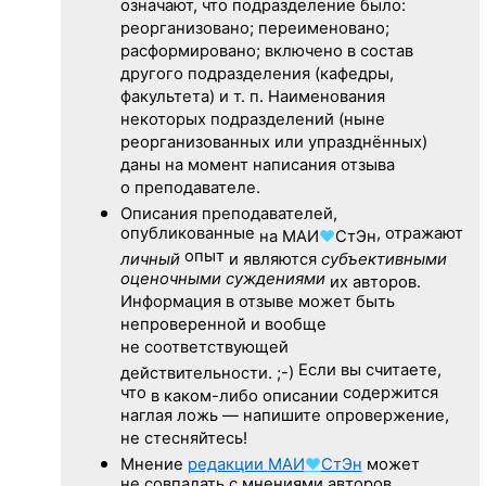
означают, что подразделение было:
реорганизовано; переименовано;
расформировано; включено в состав
другого подразделения (кафедры,
факультета) и т. п. Наименования
некоторых подразделений (ныне
реорганизованных или упразднённых)
даны на момент написания отзыва
о преподавателе.
Описания преподавателей,
опубликованные
, отражают
на
МАИ
♥
СтЭн
опыт
личный
и являются
субъективными
оценочными суждениями
их авторов.
Информация в отзыве может быть
непроверенной и вообще
не соответствующей
Если вы считаете,
действительности. ;-)
что
содержится
в каком-либо описании
наглая ложь — напишите опровержение,
не стесняйтесь!
Мнение
редакции
МАИ
♥
СтЭн
может
не совпадать с мнениями авторов