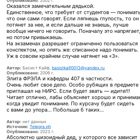
Опубликовано:
2002 г.
Оказался замечательным дядькой.
Единственное, что требует
от студентов —
понимать
что они сами говорят. Если ляпнешь глупость, то он
потянет
за нее,
и если
дальше
не знаешь,
лучше
вообще ничего
не говорить.
Поначалу это напрягает
но потом
привыкаешь.
На экзаменах
разрешает ограниченно пользоваться
конспектом,
но опять же:
списанное надо понимать.
Уж в совсем
крайнем случае
натянет на «3».
Автор:
Басист Кайф,
basistkaif0013@yandex.ru
Опубликовано:
2006 г.
Элита ФРЭЛА и кафедры 407 в частности.
Очень любит свое дело. Особо рубящих в предмете
приглашал на НИРС. Если будет звать —
идите!!!
Читает отлично, лабы объясняет хорошо и принима
когда увидит понимание. По курсачу будет сидеть
с вами до упора… Побольше б таких…
Автор:
нет данных
Источник:
Telegra.ph
Опубликовано:
2023 г.
Абсолютно шизоидный дед, у которого все зависит