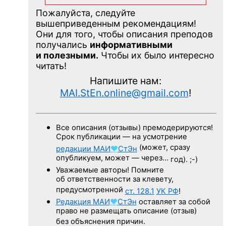
Пожалуйста, следуйте
вышеприведенным рекомендациям!
Они для того, чтобы описания преподов
получались
информативными
и полезными.
Чтобы их было интересно
читать!
Напишите нам:
MAI.StEn.online@gmail.com
!
Все описания (отзывы) премодерируются!
Срок публикации — на усмотрение
(может, сразу
редакции
МАИ
♥
СтЭн
опубликуем, может — через…
год). ;-)
Уважаемые авторы! Помните
об ответственности за клевету,
предусмотренной
ст. 128.1
УК РФ
!
Редакция
МАИ
♥
СтЭн
оставляет за собой
право не размещать описание (отзыв)
без объяснения причин.