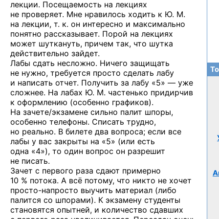
лекции. Посещаемость на лекциях
не проверяет. Мне нравилось ходить к Ю. М.
на лекции, т. к. он интересно и максимально
понятно рассказывает. Порой на лекциях
может шуткануть, причем так, что шутка
действительно зайдет.
Лабы сдать несложно. Ничего защищать
То
не нужно, требуется просто сделать лабу
и написать отчет. Получить за лабу «5» — уже
сложнее. На лабах Ю. М. частенько придирчив
к оформлению (особенно графиков).
На зачете/экзамене сильно палит шпоры,
особенно телефоны. Списать трудно,
но реально. В билете два вопроса; если все
лабы у вас закрыты на «5» (или есть
одна «4»), то один вопрос он разрешит
не писать.
Зачет с первого раза сдают примерно
А
10 % потока. А всё потому, что никто не хочет
просто-напросто
выучить материал (либо
палится со шпорами). К экзамену студенты
становятся опытней, и количество сдавших