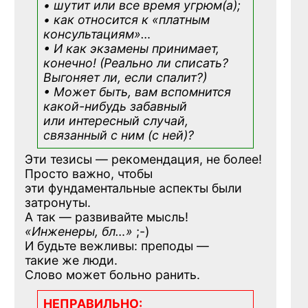
• шутит или все время угрюм(а);
• как относится к «платным
консультациям»
…
• И как экзамены принимает,
конечно! (Реально ли списать?
Выгоняет ли, если спалит?)
• Может быть, вам вспомнится
какой-нибудь
забавный
или интересный случай,
связанный с ним (с ней)?
Эти тезисы — рекомендация, не более!
Просто важно, чтобы
эти фундаментальные аспекты были
затронуты.
А так — развивайте мысль!
«Инженеры, бл…»
;-)
И будьте вежливы: преподы —
такие же люди.
Слово может больно ранить.
НЕПРАВИЛЬНО: