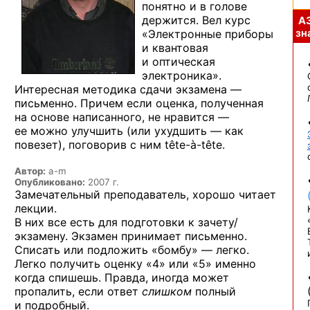
понятно
и в голове
держится. Вел курс
А
«Электронные приборы
зна
и квантовая
и оптическая
электроника».
Интересная методика сдачи
экзамена —
письменно. Причем если оценка, полученная
на основе
написанного,
не нравится —
ее можно улучшить (или
ухудшить —
как
повезет), поговорив
с ним tête-à-tête.
Автор:
a-m
Опубликовано:
2007 г.
Замечательный преподаватель, хорошо читает
лекции.
В них все есть для подготовки к зачету/
экзамену. Экзамен принимает письменно.
Списать или подложить «бомбу» — легко.
Легко получить
оценку «4» или «5»
именно
когда спишешь. Правда, иногда может
пропалить, если ответ
слишком
полный
и подробный.