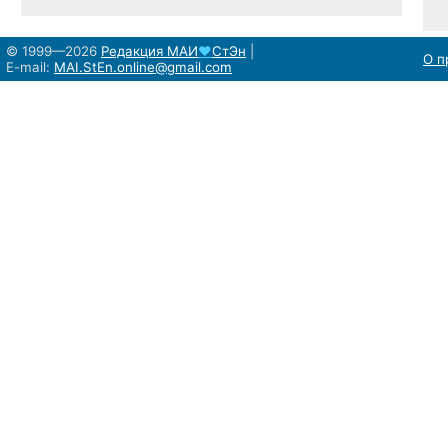
© 1999—2026
Редакция
МАИ
♥
СтЭн
|
О п
E-mail:
MAI.StEn.online@gmail.com