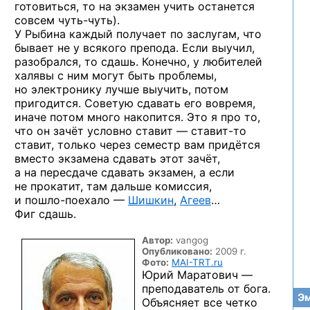
готовиться, то на экзамен учить останется
совсем
чуть-чуть).
У Рыбина каждый получает по заслугам, что
бывает не у всякого препода. Если выучил,
разобрался, то сдашь. Конечно, у любителей
халявы с ним могут быть проблемы,
но электронику лучше выучить, потом
пригодится. Советую сдавать его вовремя,
иначе потом много накопится. Это я про то,
что он зачёт условно ставит —
ставит-то
ставит, только через семестр вам придётся
вместо экзамена сдавать этот зачёт,
а на пересдаче сдавать экзамен, а если
не прокатит, там дальше комиссия,
и пошло-поехало —
Шишкин
,
Агеев
…
Фиг сдашь.
Автор:
vangog
Опубликовано:
2009 г.
Фото:
MAI-TRT.ru
Юрий Маратович —
преподаватель от бога.
Эм
Объясняет все четко