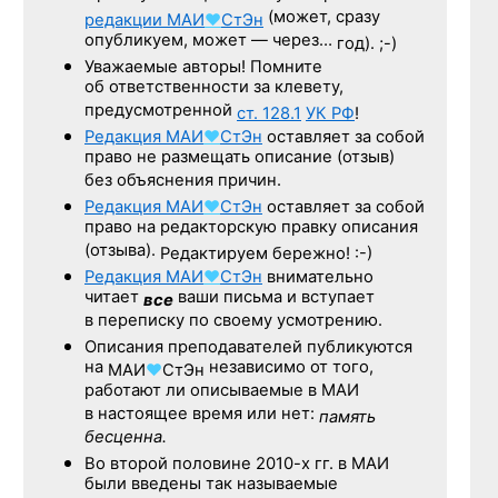
(может, сразу
редакции
МАИ
♥
СтЭн
опубликуем, может — через…
год). ;-)
Уважаемые авторы! Помните
об ответственности за клевету,
предусмотренной
ст. 128.1
УК РФ
!
Редакция
МАИ
♥
СтЭн
оставляет за собой
право не размещать описание (отзыв)
без объяснения причин.
Редакция
МАИ
♥
СтЭн
оставляет за собой
право на редакторскую правку описания
(отзыва).
Редактируем бережно! :-)
Редакция
МАИ
♥
СтЭн
внимательно
читает
ваши письма и вступает
все
в переписку по своему усмотрению.
Описания преподавателей публикуются
на
независимо от того,
МАИ
♥
СтЭн
работают ли описываемые в МАИ
в настоящее время или нет:
память
бесценна.
Во второй половине
2010-х гг.
в МАИ
были введены так называемые