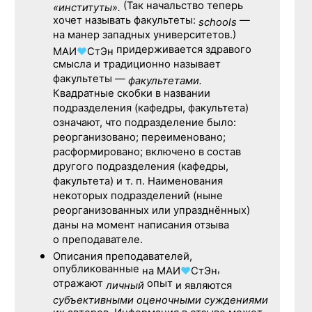
(Так начальство теперь
«институты».
хочет называть факультеты:
—
schools
на манер западных университетов.)
придерживается здравого
МАИ
♥
СтЭн
смысла и традиционно называет
факультеты —
факультетами.
Квадратные скобки в названии
подразделения (кафедры, факультета)
означают, что подразделение было:
реорганизовано; переименовано;
расформировано; включено в состав
другого подразделения (кафедры,
факультета) и т. п. Наименования
некоторых подразделений (ныне
реорганизованных или упразднённых)
даны на момент написания отзыва
о преподавателе.
Описания преподавателей,
опубликованные
,
на
МАИ
♥
СтЭн
отражают
опыт
личный
и являются
субъективными оценочными суждениями