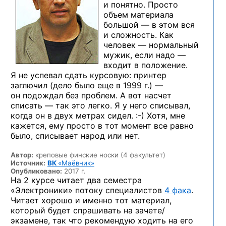
и понятно. Просто
объем материала
большой — в этом вся
и сложность. Как
человек — нормальный
мужик, если надо —
входит в положение.
Я не успевал сдать курсовую: принтер
заглючил (дело было еще в 1999 г.) —
он подождал без проблем. А вот насчет
списать — так это легко. Я у него списывал,
когда он в двух метрах
сидел. :-)
Хотя, мне
кажется, ему просто в тот момент все равно
было, списывает народ или нет.
Автор:
креповые финские носки (4 факультет)
Источник:
ВК
«Маёвник»
Опубликовано:
2017 г.
На 2 курсе читает два семестра
«Электроники» потоку специалистов
4 фака
.
Читает хорошо и именно тот материал,
который будет спрашивать на зачете/
экзамене, так что рекомендую ходить на его