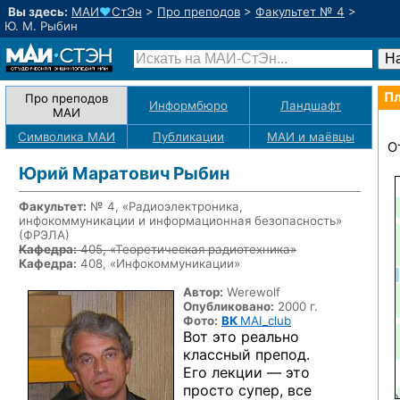
Вы здесь:
МАИ
♥
СтЭн
>
Про преподов
>
Факультет № 4
>
Ю. М. Рыбин
Пл
Про преподов
Информбюро
Ландшафт
МАИ
Символика МАИ
Публикации
МАИ
и маёвцы
О
Юрий Маратович Рыбин
Факультет:
№ 4, «Радиоэлектроника,
инфокоммуникации и информационная безопасность»
(ФРЭЛА)
Кафедра:
405, «Теоретическая радиотехника»
Кафедра:
408, «Инфокоммуникации»
Автор:
Werewolf
Опубликовано:
2000 г.
Фото:
ВК
MAI_club
Вот это реально
классный препод.
Его
лекции —
это
просто супер, все