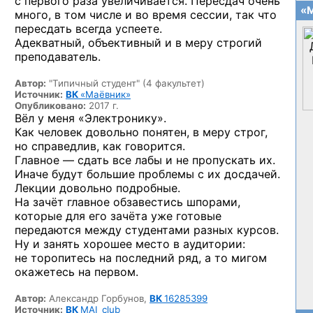
с первого раза увеличивается. Пересдач очень
«М
много, в том числе и во время сессии, так что
пересдать всегда успеете.
Адекватный, объективный и в меру строгий
преподаватель.
Автор:
"Типичный студент" (4 факультет)
Источник:
ВК
«Маёвник»
Опубликовано:
2017 г.
Вёл у меня «Электронику».
Как человек довольно понятен, в меру строг,
но справедлив, как говорится.
Главное — сдать все лабы и не пропускать их.
Иначе будут большие проблемы с их досдачей.
Лекции довольно подробные.
На зачёт главное обзавестись шпорами,
которые для его зачёта уже готовые
передаются между студентами разных курсов.
Ну и занять хорошее место в аудитории:
не торопитесь на последний ряд, а то мигом
окажетесь на первом.
Автор:
Александр Горбунов,
ВК
16285399
Источник:
ВК
MAI_club