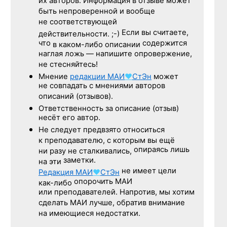
их авторов. Информация в отзыве может
быть непроверенной и вообще
не соответствующей
Если вы считаете,
действительности. ;-)
что
содержится
в каком-либо описании
наглая ложь — напишите опровержение,
не стесняйтесь!
Мнение
редакции
МАИ
♥
СтЭн
может
не совпадать с мнениями авторов
описаний (отзывов).
Ответственность
за описание
(отзыв)
несёт его автор.
Не следует
предвзято относиться
к преподавателю,
с которым
вы ещё
опираясь лишь
ни разу
не сталкивались,
заметки.
на эти
не имеет цели
Редакция
МАИ
♥
СтЭн
опорочить МАИ
как-либо
или преподавателей. Напротив, мы хотим
сделать МАИ лучше, обратив внимание
на имеющиеся недостатки.