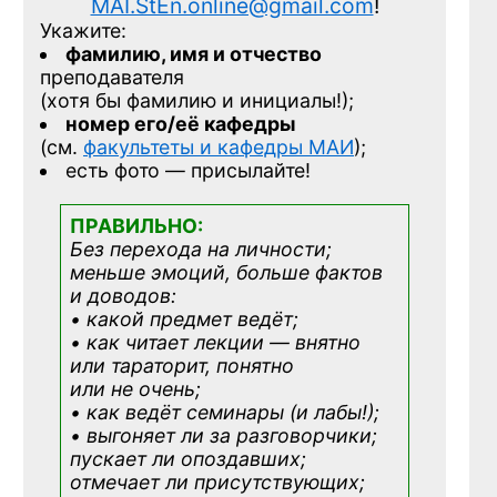
MAI.StEn.online@gmail.com
!
Укажите:
фамилию, имя и отчество
преподавателя
(хотя бы фамилию и инициалы!);
номер его/её кафедры
(см.
факультеты и кафедры МАИ
);
есть фото — присылайте!
ПРАВИЛЬНО:
Без перехода на личности;
меньше эмоций, больше фактов
и доводов:
• какой предмет ведёт;
• как читает лекции — внятно
или тараторит, понятно
или не очень;
• как ведёт семинары (и лабы!);
• выгоняет ли за разговорчики;
пускает ли опоздавших;
отмечает ли присутствующих;