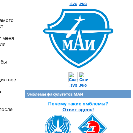
.SVG
.PNG
самого
ст
у меня
ели
абы
дил все
.SVG
.PNG
о
Эмблемы факультетов МАИ
Почему такие эмблемы?
после
Ответ здесь!