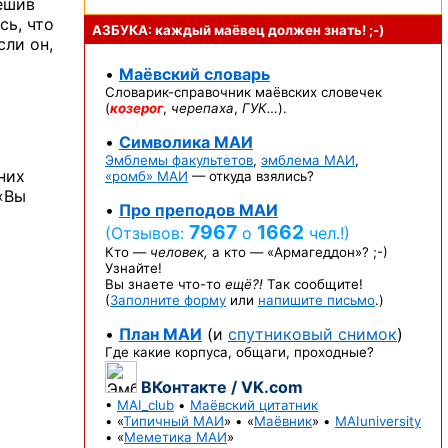
ешив
сь, что
АЗБУКА: каждый маёвец должен
знать! ;-)
ли он,
•
Маёвский словарь
Словарик-справочник
маёвских словечек
(
козерог
,
черепаха
,
ГУК…
).
•
Символика МАИ
Эмблемы факультетов
,
эмблема МАИ
,
них
«ромб» МАИ
— откуда взялись?
«Вы
•
Про преподов МАИ
7967
1662
(Отзывов:
о
чел.!)
Кто —
человек,
а кто —
«Армагеддон»? ;-)
Узнайте!
Вы знаете
что-то
ещё?!
Так сообщите!
(
Заполните форму
или
напишите письмо
.)
•
План МАИ
(и
спутниковый снимок
)
Где какие корпуса, общаги, проходные?
ВКонтакте / VK.com
•
MAI_club
•
Маёвский цитатник
• «
Типичный МАИ
» • «
Маёвник
» •
MAIuniversity
• «
Меметика МАИ
»