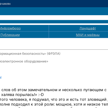
Хачикян
Информбюро
Ландшафт
Публикации
МАИ
и маёвцы
ормационная безопасность» (ФРЭЛА)
диоэлектронное оборудование»
u
у слов
об этом
замечательном
и несколько
пугающем
с
е халява
порылась!» :-D
того человека,
я подумал,
что это
и есть
тот зловещий
полне подходил
к этой
роли: мощное, хотя
и низкое
тел