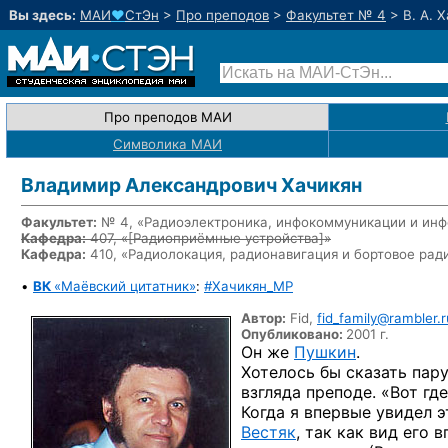
Вы здесь:
МАИ
♥
СтЭн
>
Про преподов
>
Факультет № 4
>
В. А. 
Про преподов МАИ
Символика МАИ
Владимир Александрович Хачикян
Факультет:
№ 4, «Радиоэлектроника, инфокоммуникации и инф
Кафедра:
407, «
[Радиоприёмные устройства]
»
Кафедра:
410, «Радиолокация, радионавигация и бортовое ра
•
ВК
«Маёвский цитатник»
:
#Хачикян_MP
Автор:
Fid,
fid_family@rambler.r
Опубликовано:
2001 г.
Он же
Пушкин
.
Хотелось бы сказать пар
взгляда преподе. «Вот гд
Когда
я впервые
увидел э
Вестяк
,
так как
вид его в