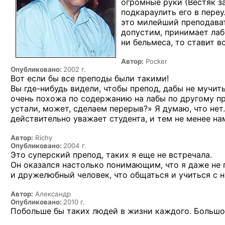
огромные руки (Вестяк з
подкараулить его
в переу
это милейший преподават
допустим, принимает ла
ни бельмеса,
то ставит
вс
Автор:
Pocker
Опубликовано:
2002 г.
Вот если бы все преподы были такими!
Вы
где-нибудь
видели, чтобы препод, дабы не мучить
очень похожа по содержанию на лабы по другому пр
устали, может, сделаем перерыв?» Я думаю, что не
действительно уважает студента, и тем не менее на
Автор:
Richy
Опубликовано:
2004 г.
Это суперский препод, таких я еще не встречала.
Он оказался настолько понимающим, что я даже не 
и дружелюбный человек, что общаться и учиться с н
Автор:
Александр
Опубликовано:
2010 г.
Побольше бы таких людей в жизни каждого. Большо