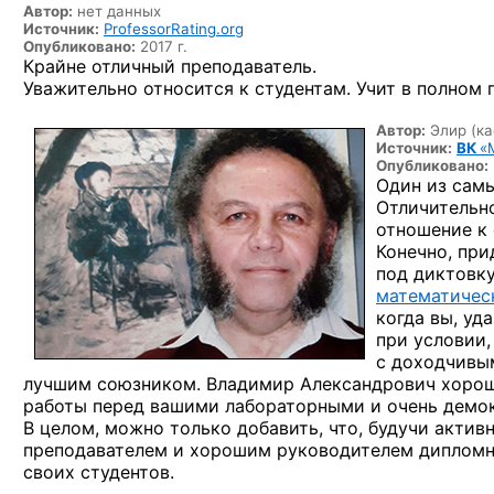
Автор:
нет данных
Источник:
ProfessorRating.org
Опубликовано:
2017 г.
Крайне отличный преподаватель.
Уважительно относится к студентам. Учит в полном 
Автор:
Элир (ка
Источник:
ВК
«
Опубликовано:
Один из сам
Отличительн
отношение к 
Конечно, при
под диктовку
математичес
когда вы, уд
при условии,
с доходчивы
лучшим союзником. Владимир Александрович хорошо
работы перед вашими лабораторными и очень демок
В целом, можно только добавить, что, будучи акти
преподавателем и хорошим руководителем дипломни
своих студентов.