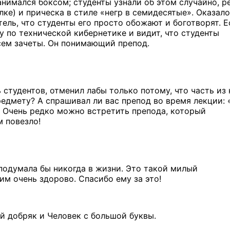
анимался боксом; студенты узнали
об этом
случайно, р
лке)
и прическа
в стиле
«негр
в семидесятые».
Оказало
ель, что студенты его просто обожают
и боготворят.
Ес
бу
по технической
кибернетике
и видит,
что студенты
ем зачеты. Он понимающий препод.
 студентов, отменил лабы только потому, что часть из 
едмету? А спрашивал ли вас препод во время лекции: 
т. Очень редко можно встретить препода, который
м повезло!
подумала бы никогда в жизни. Это такой милый
им очень здорово. Спасибо ему за это!
й добряк и Человек с большой буквы.