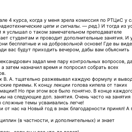
але 4 курса, когда у меня зрела комиссия по РТЦиС у 
адиотехнические цепи и сигналы. — ред.
) И тогда из у
 я услышал о таком замечательном преподавателе
ает студентам и проводит дополнительные занятия. И 
о они бесплатные и на добровольной основе! Где вы вид
ади вас будут приходить вечером, дабы вам объяснить
ксандрович задал мне пару контрольных вопросов, д
 а затем назначил время и попросил собрать всех
ов.
х В. А. тщательно разжевывал каждую формулу и выво
ские приемы. К концу лекции голова кипела от таких
ации!! Но при этом все было понятно. В конце каждог
мы на следующие доп. занятия. Очень часто на занятия
 сложные темы усваивались легче!
и от нас на Новый год в знак благодарности принял! А 
циплин (в частности, и дополнительных) и знает