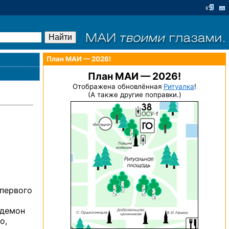
План МАИ — 2026!
План МАИ — 2026!
Отображена обновлённая
Ритуалка
!
(А также другие поправки.)
 первого
 демон
о,