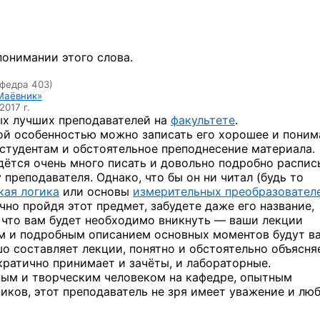
понимании этого слова.
федра 403)
Маёвник»
2017 г.
ых лучших преподавателей на
факультете
.
ой особенностью можно записать его хорошее и пони
студентам и обстоятельное преподнесение материала.
дётся очень много писать и довольно подробно распис
 преподавателя. Однако, что бы он ни читал (будь то
кая логика
или основы
измерительных преобразовател
ачно пройдя этот предмет, забудете даже его название,
 что вам будет необходимо вникнуть — ваши лекции
м и подробным описанием основных моментов будут в
 составляет лекции, понятно и обстоятельно объясня
ратично принимает и зачёты, и лабораторные.
вным и творческим человеком на кафедре, опытным
ков, этот преподаватель не зря имеет уважение и лю