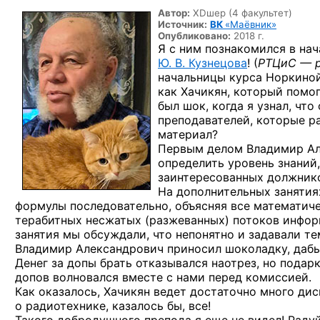
Автор:
XDшер (4 факультет)
Источник:
ВК
«Маёвник»
Опубликовано:
2018 г.
Я с ним познакомился в нач
Ю. В. Кузнецова
! (
РТЦиС — р
начальницы курса Норкиной
как Хачикян, который помог
был шок, когда я узнал, чт
преподавателей, которые р
материал?
Первым делом Владимир Але
определить уровень знаний,
заинтересованных должник
На дополнительных занятия
формулы последовательно, объясняя все математиче
терабитных несжатых (разжеванных) потоков информ
занятия мы обсуждали, что непонятно и задавали те
Владимир Александрович приносил шоколадку, дабы
Денег за допы брать отказывался наотрез, но подарк
допов волновался вместе с нами перед комиссией.
Как оказалось, Хачикян ведет достаточно много дис
о радиотехнике, казалось бы, все!