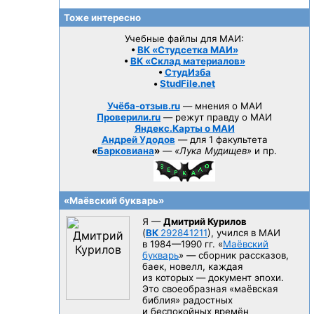
Тоже интересно
Учебные файлы для МАИ:
•
ВК «Студсетка МАИ»
•
ВК «Склад материалов»
•
СтудИзба
•
StudFile.net
Учёба-отзыв.ru
— мнения о МАИ
Проверили.ru
— режут правду о МАИ
Яндекс.Карты о МАИ
Андрей Удодов
— для 1 факультета
«
Барковиана
»
—
«Лука Мудищев»
и пр.
«Маёвский букварь»
Я —
Дмитрий Курилов
(
ВК
292841211
), учился в МАИ
в 1984—1990 гг.
«
Маёвский
букварь
» — сборник рассказов,
баек, новелл, каждая
из которых — документ эпохи.
Это своеобразная «маёвская
библия» радостных
и беспокойных времён