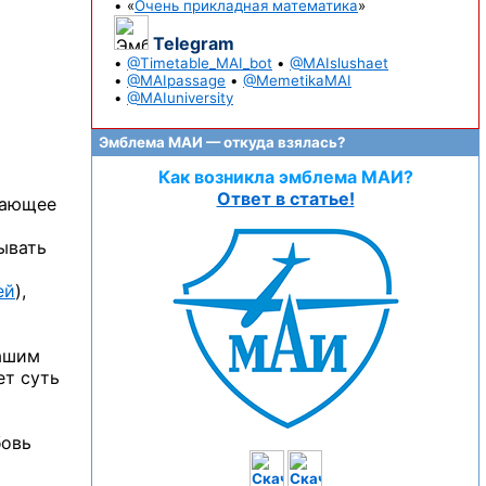
• «
Очень прикладная математика
»
Telegram
•
@Timetable_MAI_bot
•
@MAIslushaet
•
@MAIpassage
•
@MemetikaMAI
•
@MAIuniversity
Эмблема МАИ — откуда взялась?
Как возникла эмблема МАИ?
Ответ в статье!
мающее
ывать
ей
),
ашим
ет суть
бовь