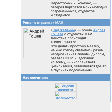
Перестройки и, конечно, —
галерея портретов моих молодых
современников, студентов
и студенток.
Роман о студентах МАИ
«
Сад желаний
» — роман
Андрея
Тошева
о студентах МАИ.
Действие происходит
в 1989—1990 гг.
Что делать простому маёвцу,
на чью голову свалились разом
неоднозначная любовь, диплом,
развал CCCP, и, вдобавок
ко всему, — инопланетная
цивилизация, затаившаяся
где-то
в глубинах подсознания?..
Нас сосчитали