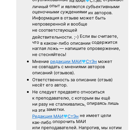
опубликованные
, отражают
на
МАИ
♥
СтЭн
опыт
личный
и являются
субъективными
оценочными суждениями
их авторов.
Информация в отзыве может быть
непроверенной и вообще
не соответствующей
Если вы считаете,
действительности. ;-)
что
содержится
в каком-либо описании
наглая ложь — напишите опровержение,
не стесняйтесь!
Мнение
редакции
МАИ
♥
СтЭн
может
не совпадать с мнениями авторов
описаний (отзывов).
Ответственность
за описание
(отзыв)
несёт его автор.
Не следует
предвзято относиться
к преподавателю,
с которым
вы ещё
опираясь лишь
ни разу
не сталкивались,
заметки.
на эти
не имеет цели
Редакция
МАИ
♥
СтЭн
опорочить МАИ
как-либо
или преподавателей. Напротив, мы хотим