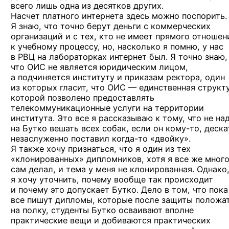
всего лишь одна из десятков других.
Насчет платного интернета здесь можно поспорить.
Я знаю, что точно берут деньги с коммерческих
организаций и с тех, кто не имеет прямого отношен
к учебному процессу, но, насколько я помню, у нас
в РВЦ на лабораторках интернет был. Я точно знаю,
что ОИС не является юридическим лицом,
а подчиняется институту и приказам ректора, один
из которых гласит, что ОИС — единственная структ
которой позволено предоставлять
телекоммуникационные услуги на территории
института. Это все я рассказываю к тому, что не на
на Бутко вешать всех собак, если
он кому-то,
деска
незаслуженно поставил
когда-то
«двойку».
Я также хочу признаться, что я один из тех
«клонированных» дипломников, хотя я все же мног
сам делал, и тема у меня не клонированная. Однако
я хочу уточнить, почему вообще так происходит
и почему это допускает Бутко. Дело в том, что пока
все пишут дипломы, которые после защиты положа
на полку, студенты Бутко осваивают вполне
практические вещи и добиваются практических