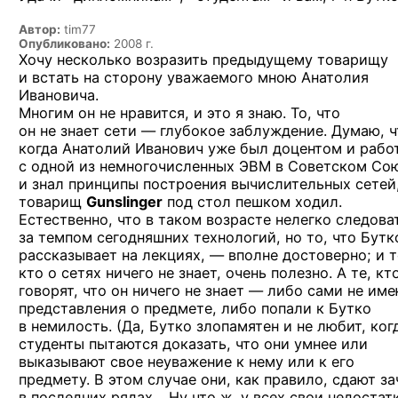
Автор:
tim77
Опубликовано:
2008 г.
Хочу несколько возразить предыдущему товарищу
и встать на сторону уважаемого мною Анатолия
Ивановича.
Многим он не нравится, и это я знаю. То, что
он не знает сети — глубокое заблуждение. Думаю, ч
когда Анатолий Иванович уже был доцентом и рабо
с одной из немногочисленных ЭВМ в Советском Со
и знал принципы построения вычислительных сетей
товарищ
Gunslinger
под стол пешком ходил.
Естественно, что в таком возрасте нелегко следова
за темпом сегодняшних технологий, но то, что Бутк
рассказывает на лекциях, — вполне достоверно; и т
кто о сетях ничего не знает, очень полезно. А те, кт
говорят, что он ничего не знает — либо сами не им
представления о предмете, либо попали к Бутко
в немилость. (Да, Бутко злопамятен и не любит, ког
студенты пытаются доказать, что они умнее или
выказывают свое неуважение к нему или к его
предмету. В этом случае они, как правило, сдают за
в последних рядах… Ну что ж, у всех свои недостатк