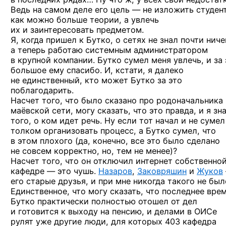
Ведь на самом деле его цель — не изложить студен
как можно больше теории, а увлечь
их и заинтересовать предметом.
Я, когда пришел к Бутко, о сетях не знал почти ниче
а теперь работаю системным администратором
в крупной компании. Бутко сумел меня увлечь, и за 
большое ему спасибо. И, кстати, я далеко
не единственный, кто может Бутко за это
поблагодарить.
Насчет того, что было сказано про родоначальника
маёвской сети, могу сказать, что это правда, и я зн
того, о ком идет речь. Ну если тот начал и не сумел
толком организовать процесс, а Бутко сумел, что
в этом плохого (да, конечно, все это было сделано
не совсем корректно, но, тем не менее)?
Насчет того, что он отключил интернет собственно
кафедре — это чушь.
Назаров
,
Заковряшин
и
Жуков
его старые друзья, и при мне никогда такого не был
Единственное, что могу сказать, что последнее вре
Бутко практически полностью отошел от дел
и готовится к выходу на пенсию, и делами в ОИСе
рулят уже другие люди, для которых 403 кафедра