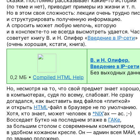
сказки. Постоянно рассказывает
какие-то
истории
(по теме и нет), приводит примеры из жизни и т. п.
Но в этом своя сложность: лекции очень трудно пис
и структурировать полученную информацию.
А спросить может любую мелочь, которую
и в конспекте-то
не всегда высмотреть удается. Ча
советует книгу
В. и Н. Олифер
«
Введение в IP-сети
»
(очень хорошая, кстати, книга).
В. и Н. Олифер.
Введение в IP-сети
Без выходных данн
0,2 МБ •
Compiled HTML Help
Но, несмотря на то, что свой предмет знает хорошо
в компьютерах, судя по всему, слабоват. Не сразу
догадался, как выставить вид файлов «плиткой»
и открыть
HTML
-файл
в браузере не по умолчанию.
Хотя, кто знает, может человек
в
*NIX
’ах — ас. ;-)
Восседает Бутко на последнем этаже в
ГАКе
,
за большим столом с современным компьютером,
в удобном кожаном кресле.
Он — админ
всея МАИ, 
по званию положено.