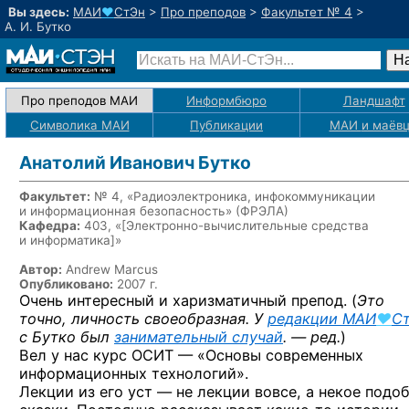
Вы здесь:
МАИ
♥
СтЭн
>
Про преподов
>
Факультет № 4
>
А. И. Бутко
Про преподов МАИ
Информбюро
Ландшафт
Символика МАИ
Публикации
МАИ
и маёв
Анатолий Иванович Бутко
Факультет:
№ 4, «Радиоэлектроника, инфокоммуникации
и информационная безопасность» (ФРЭЛА)
Кафедра:
403, «
[Электронно-вычислительные средства
и информатика]
»
Автор:
Andrew Marcus
Опубликовано:
2007 г.
Очень интересный и харизматичный препод. (
Это
точно, личность своеобразная. У
редакции
МАИ
♥
С
с Бутко был
занимательный случай
. — ред.
)
Вел у нас курс ОСИТ — «Основы современных
информационных технологий».
Лекции из его уст — не лекции вовсе, а некое подо