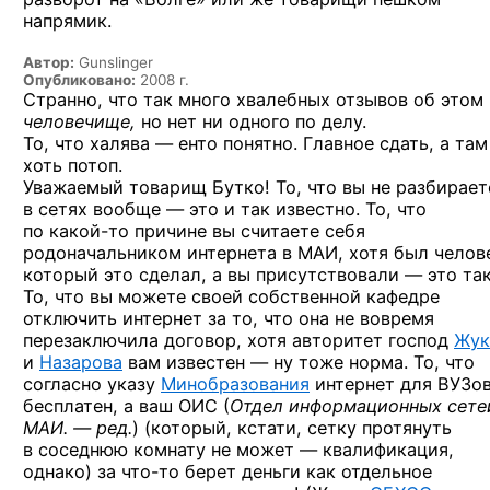
напрямик.
Автор:
Gunslinger
Опубликовано:
2008 г.
Странно, что так много хвалебных отзывов об этом
человечище,
но нет ни одного по делу.
То, что халява — енто понятно. Главное сдать, а там
хоть потоп.
Уважаемый товарищ Бутко! То, что вы не разбирает
в сетях вообще — это и так известно. То, что
по какой-то
причине вы считаете себя
родоначальником интернета в МАИ, хотя был челов
который это сделал, а вы присутствовали — это так
То, что вы можете своей собственной кафедре
отключить интернет за то, что она не вовремя
перезаключила договор, хотя авторитет господ
Жук
и
Назарова
вам известен — ну тоже норма. То, что
согласно указу
Минобразования
интернет для ВУЗо
бесплатен, а ваш ОИС (
Отдел информационных сете
МАИ. — ред.
)
(который, кстати, сетку протянуть
в соседнюю комнату не может — квалификация,
однако)
за что-то
берет деньги как отдельное