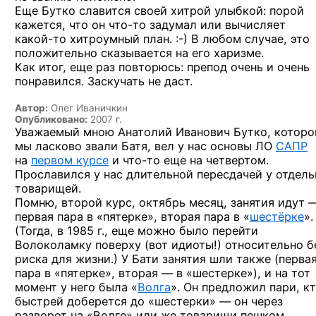
Еще Бутко славится своей хитрой улыбкой: порой
кажется, что он
что-то
задумал или вычисляет
какой-то
хитроумный
план. :-)
В любом случае, это
положительно сказывается на его харизме.
Как итог, еще раз повторюсь: препод очень и очень
понравился. Заскучать не даст.
Автор:
Олег Иваничкин
Опубликовано:
2007 г.
Уважаемый мною Анатолий Иванович Бутко, которо
мы ласково звали Батя, вел у нас основы ЛО
САПР
на
первом курсе
и что-то
еще на четвертом.
Прославился у нас длительной пересдачей у отдел
товарищей.
Помню, второй курс, октябрь месяц, занятия идут 
первая пара в «пятерке», вторая пара в «
шестёрке
».
(Тогда, в 1985 г., еще можно было перейти
Волоколамку поверху (вот идиоты!) относительно б
риска для жизни.) У Бати занятия шли также (перва
пара в «пятерке», вторая — в «шестерке»), и на тот
момент у него была «
Волга
». Он предложил пари, к
быстрей доберется до «шестерки» — он через
разворот на «Волге» или же товарищи пешком