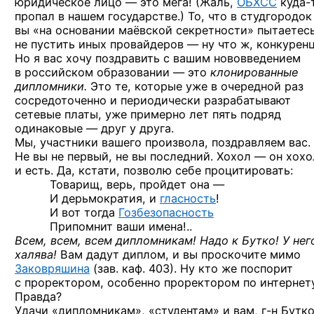
юридическое лицо — это мега! (Жаль,
ОБХСС
куда-
пропал в нашем государстве.) То, что в студгородок
вы «на основании маёвской секретности» пытаетес
не пустить иных провайдеров — ну что ж, конкуренц
Но я вас хочу поздравить с вашим нововведением
в российском образовании — это
клонированные
дипломники.
Это те, которые уже в очередной раз
сосредоточенно и периодически разрабатывают
сетевые платы, уже примерно лет пять подряд
одинаковые — друг у друга.
Мы, участники вашего произвола, поздравляем вас.
Не вы не первый, не вы последний. Хохол — он хохо
и есть. Да, кстати, позволю себе процитировать:
Товарищ, верь, пройдет она —
И дерьмократия, и
гласность
!
И вот тогда
Гозбезопасность
Припомнит ваши имена!..
Всем, всем, всем дипломникам! Надо к Бутко! У нег
халява!
Вам дадут диплом, и вы проскочите мимо
Заковряшина
(зав. каф. 403).
Ну кто же поспорит
с проректором, особенно проректором по интернету
Правда?
Удачи «дипломникам», «студентам» и вам,
г-н Бутко