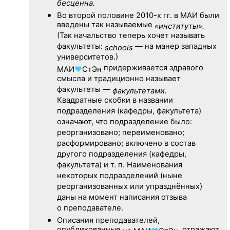
бесценна.
Во второй половине
2010-х гг.
в МАИ были
введены так называемые
«институты».
(Так начальство теперь хочет называть
факультеты:
— на манер западных
schools
университетов.)
придерживается здравого
МАИ
♥
СтЭн
смысла и традиционно называет
факультеты —
факультетами.
Квадратные скобки в названии
подразделения (кафедры, факультета)
означают, что подразделение было:
реорганизовано; переименовано;
расформировано; включено в состав
другого подразделения (кафедры,
факультета) и т. п. Наименования
некоторых подразделений (ныне
реорганизованных или упразднённых)
даны на момент написания отзыва
о преподавателе.
Описания преподавателей,