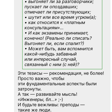
• выгоняет ли за разговорчики;
пускает ли опоздавших;
отмечает ли присутствующих;
• шутит или все время угрюм(а);
• как относится к «платным
консультациям»
…
• И как экзамены принимает,
конечно! (Реально ли списать?
Выгоняет ли, если спалит?)
• Может быть, вам вспомнится
какой-нибудь
забавный
или интересный случай,
связанный с ним (с ней)?
Эти тезисы — рекомендация, не более!
Просто важно, чтобы
эти фундаментальные аспекты были
затронуты.
А так — развивайте мысль!
«Инженеры, бл…»
;-)
И будьте вежливы: преподы —
такие же люди.