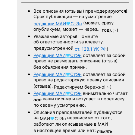
Все описания (отзывы) премодерируются!
Срок публикации — на усмотрение
(может, сразу
редакции
МАИ
♥
СтЭн
опубликуем, может — через…
год). ;-)
Уважаемые авторы! Помните
об ответственности за клевету,
предусмотренной
ст. 128.1
УК РФ
!
Редакция
МАИ
♥
СтЭн
оставляет за собой
право не размещать описание (отзыв)
без объяснения причин.
Редакция
МАИ
♥
СтЭн
оставляет за собой
право на редакторскую правку описания
(отзыва).
Редактируем бережно! :-)
Редакция
МАИ
♥
СтЭн
внимательно читает
ваши письма и вступает в переписку
все
по своему усмотрению.
Описания преподавателей публикуются
на
независимо от того,
МАИ
♥
СтЭн
работают ли описываемые в МАИ
в настоящее время или нет:
память