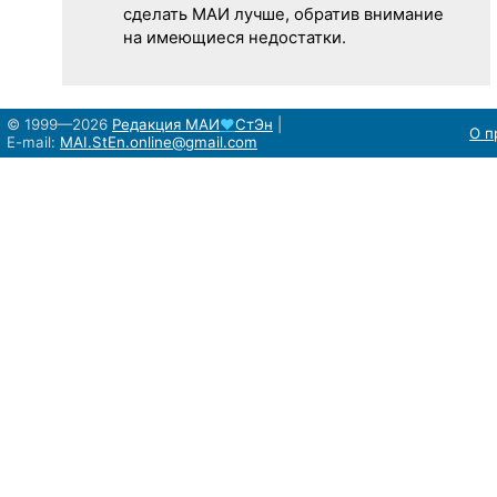
сделать МАИ лучше, обратив внимание
на имеющиеся недостатки.
© 1999—2026
Редакция
МАИ
♥
СтЭн
|
О п
E-mail:
MAI.StEn.online@gmail.com