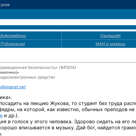
Жуков
Информбюро
Ландшафт
Публикации
МАИ
и маёвцы
ормационная безопасность» (ФРЭЛА)
рматика]
»
радиоэлектронных средств»
o@sigaret.net
ика».
посадить на лекцию Жукова, то студент без труда расп
федры, на которой, как известно, обычных преподов не
н
и др.).
я в голосе у этого человека. Здорово сидеть на его л
 хорошо вписывается в музыку. Дай бог, найдется грам
.