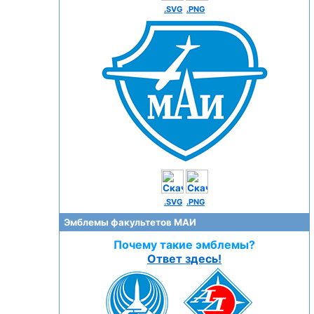
.SVG
.PNG
.SVG
.PNG
Эмблемы факультетов МАИ
Почему такие эмблемы?
Ответ здесь!