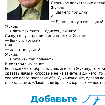
Странное впечатление остал
Жуков:
— Вы чего пришли?
Я:
— Да вот, хочу зачет сдать!
Жуков:
— Сдать так сдать! Садитесь, пишите.
Сижу, пишу, подходят мои коллеги. Жуков:
— Вы чего хотели?
Они:
— Зачет получить!
Жуков:
— Получить так получить!
И поставил им зачет.
Если
каким-то
образом запомниться Жукову, то мож
сдавать лабы и курсовые не на зачете, а до него, то
скорее всего поставит «5». Я, конечно же, сдавал 
и со словами: «Лимит „пятёрок“ исчерпан!» — поста