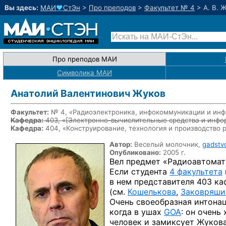
Вы здесь:
МАИ
♥
СтЭн
>
Про преподов
>
Факультет № 4
>
А. В. 
Про преподов МАИ
Символика МАИ
Анатолий Валентинович Жуков
Факультет:
№ 4, «Радиоэлектроника, инфокоммуникации и инф
Кафедра:
403, «
[Электронно-вычислительные средства и инфо
Кафедра:
404, «Конструирование, технология и производство 
Автор:
Веселый молочник,
gadstv
Опубликовано:
2005 г.
Вел предмет «Радиоавтомат
Если студента
4 факультета
в нем представителя 403 ка
(см.
Кошелькова
,
Заковряши
Очень своеобразная интонаци
когда в ушах
GOA
: он очень
человек и замиксует Жукова