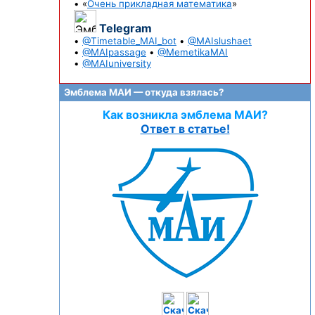
• «
Очень прикладная математика
»
Telegram
•
@Timetable_MAI_bot
•
@MAIslushaet
•
@MAIpassage
•
@MemetikaMAI
•
@MAIuniversity
Эмблема МАИ — откуда взялась?
Как возникла эмблема МАИ?
Ответ в статье!