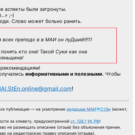
е аспекты были затронуты.
л…»
;-)
юди. Слово может больно ранить.
з всех преподо в в МАИ он луДший!!!11
понять кто она! Такой Суки как она
женьщина!
 рекомендациям!
получались
информативными и полезными.
Чтобы
AI.StEn.online@gmail.com
!
рок публикации — на усмотрение
редакции
МАИ
♥
СтЭн
(может,
ости за клевету, предусмотренной
ст. 128.1
УК РФ
!
аво не размещать описание (отзыв) без объяснения причин.
аво на редакторскую правку описания (отзыва).