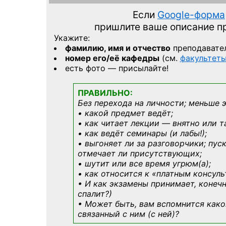
Если
Google-форма
пришлите ваше описание 
Укажите:
фамилию, имя и отчество
преподавате
номер его/её кафедры
(см.
факультет
есть фото — присылайте!
ПРАВИЛЬНО:
Без перехода на личности; меньше 
• какой предмет ведёт;
• как читает лекции — внятно или т
• как ведёт семинары (и лабы!);
• выгоняет ли за разговорчики; пус
отмечает ли присутствующих;
• шутит или все время угрюм(а);
• как относится к «платным консул
• И как экзамены принимает, конечн
спалит?)
• Может быть, вам вспомнится
како
связанный с ним (с ней)?