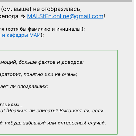
(см. выше)
не отобразилась,
препода
=>
MAI.StEn.online@gmail.com
!
ля
(хотя бы фамилию и инициалы!);
ы и кафедры МАИ
);
эмоций, больше фактов и доводов:
араторит, понятно или не очень;
кает ли опоздавших;
ьтациям»
…
о! (Реально ли списать? Выгоняет ли, если
й-нибудь
забавный или интересный случай,