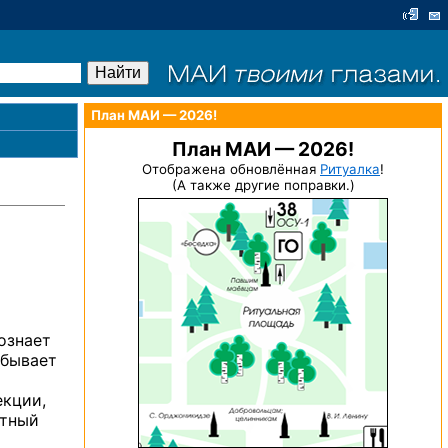
План МАИ — 2026!
План МАИ — 2026!
Отображена обновлённая
Ритуалка
!
(А также другие поправки.)
ознает
 бывает
екции,
отный