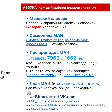
АЗБУКА: каждый маёвец должен
знать! ;-)
•
Маёвский словарь
Словарик-справочник
маёвских словечек
(
козерог
,
черепаха
,
ГУК…
).
•
Символика МАИ
Эмблемы факультетов
,
эмблема МАИ
,
«ромб» МАИ
— откуда взялись?
•
Про преподов МАИ
7969
1662
(Отзывов:
о
чел.!)
Кто —
человек,
а кто —
«Армагеддон»? ;-)
Узнайте!
Вы знаете
что-то
ещё?!
Так сообщите!
 Если
(
Заполните форму
или
напишите письмо
.)
вой
•
План МАИ
(и
спутниковый снимок
)
Где какие корпуса, общаги, проходные?
ВКонтакте / VK.com
•
MAI_club
•
Маёвский цитатник
• «
Типичный МАИ
» • «
Маёвник
» •
MAIuniversity
• «
Меметика МАИ
»