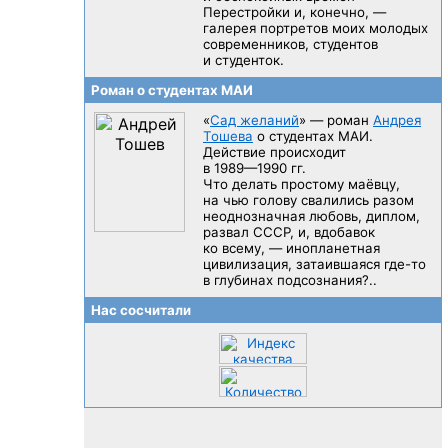
Перестройки и, конечно, —
галерея портретов моих молодых
современников, студентов
и студенток.
Роман о студентах МАИ
«
Сад желаний
» — роман
Андрея
Тошева
о студентах МАИ.
Действие происходит
в 1989—1990 гг.
Что делать простому маёвцу,
на чью голову свалились разом
неоднозначная любовь, диплом,
развал CCCP, и, вдобавок
ко всему, — инопланетная
цивилизация, затаившаяся
где-то
в глубинах подсознания?..
Нас сосчитали