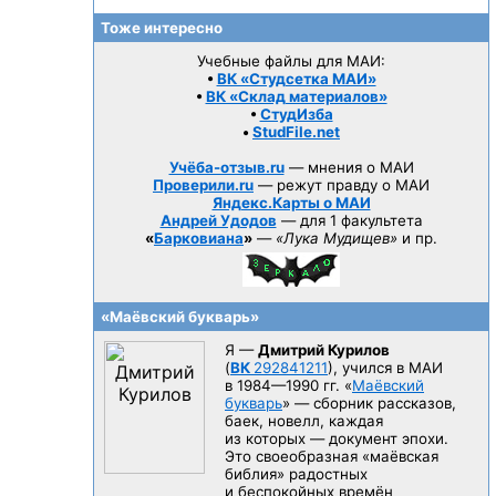
Тоже интересно
Учебные файлы для МАИ:
•
ВК «Студсетка МАИ»
•
ВК «Склад материалов»
•
СтудИзба
•
StudFile.net
Учёба-отзыв.ru
— мнения о МАИ
Проверили.ru
— режут правду о МАИ
Яндекс.Карты о МАИ
Андрей Удодов
— для 1 факультета
«
Барковиана
»
—
«Лука Мудищев»
и пр.
«Маёвский букварь»
Я —
Дмитрий Курилов
(
ВК
292841211
), учился в МАИ
в 1984—1990 гг.
«
Маёвский
букварь
» — сборник рассказов,
баек, новелл, каждая
из которых — документ эпохи.
Это своеобразная «маёвская
библия» радостных
и беспокойных времён