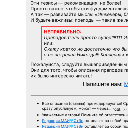
Эти тезисы — рекомендация, не более!
Просто важно, чтобы эти фундаментальны
А так — развивайте мысль!
«Инженеры, б
И будьте вежливы: преподы — такие же л
НЕПРАВИЛЬНО:
Преподователь просто супер!!!!111 И
или:
Скажу кратко но достаточно что бы 
я не встречал Никогда!!! Конченная
Пожалуйста, следуйте вышеприведенным
Они для того, чтобы описания преподов 
их было интересно читать!
Напишите нам:
M
Все описания (отзывы) премодерируются! С
сразу опубликуем, может — через…
год). ;-)
Уважаемые авторы! Помните об ответственн
Редакция
МАИ
♥
СтЭн
оставляет за собой пр
Редакция
МАИ
♥
СтЭн
оставляет за собой пр