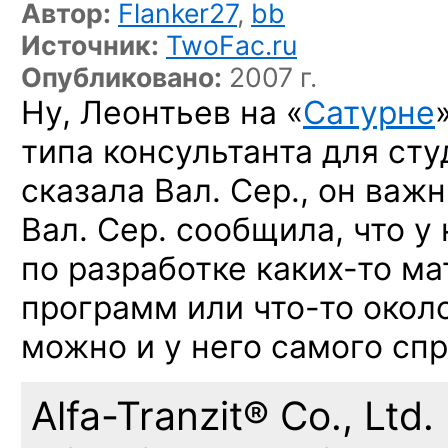
Автор:
Flanker27
,
bb
Источник:
TwoFac.ru
Опубликовано:
2007 г.
Ну, Леонтьев на «
Сатурне
типа консультанта для сту
сказала Вал. Сер., он важ
Вал. Сер. сообщила, что у
по разработке
каких-то
ма
программ или
что-то
около
можно и у него самого спр
Alfa-Tranzit® Co., Ltd.