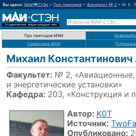
Вы здесь:
МАИ
♥
СтЭн
>
Про преподов
>
Факультет № 2
>
М. К. 
Про преподов МАИ
Информбю
Символика МАИ
Публикац
Михаил Константинович
Факультет:
№ 2, «Авиационные,
и энергетические установки»
Кафедра:
203, «Конструкция и 
Автор:
K0T
Источник:
TwoFa
Опубликовано:
2