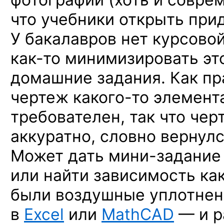
что учебники открыть прид
У бакалавров нет курсовой
как-то
минимизировать это
домашние задания. Как пр
чертеж
какого-то
элемента
требователен, так что чер
аккуратно, словно вернул
Может дать
мини-задание
или найти зависимость
ка
были воздушные уплотнени
в
Excel
или
MathCAD
— и р