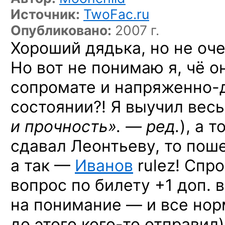
Источник:
TwoFac.ru
Опубликовано:
2007 г.
Хороший дядька, но не оче
Но вот не понимаю я, чё о
сопромате и напряженно
состоянии?! Я выучил весь
и прочность». — ред.
),
а то
сдавал Леонтьеву, то поше
а так —
Иванов
rulez! Спр
вопрос по билету +1 доп. 
на понимание — и все нор
до этого
кого-то
отправил)