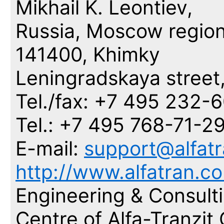
Mikhail K. Leontiev,
Russia, Moscow region
141400, Khimky
Leningradskaya street,
Tel./fax: +7 495 232-
Tel.: +7 495 768-71-2
E-mail:
support@alfat
http://www.alfatran.c
Engineering & Consult
Centre
of Alfa-Tranzit 