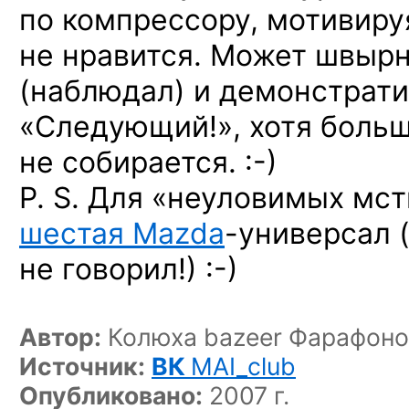
по компрессору, мотивируя
не нравится. Может швырн
(наблюдал) и демонстрати
«Следующий!», хотя больш
не собирается. :-)
P. S. Для «неуловимых мст
шестая Mazda
-универсал
(
не говорил!) :-)
Автор:
Колюха bazeer Фарафоно
Источник:
ВК
MAI_club
Опубликовано:
2007 г.