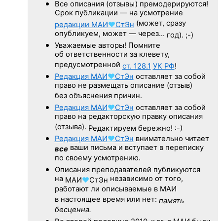
Все описания (отзывы) премодерируются!
Срок публикации — на усмотрение
(может, сразу
редакции
МАИ
♥
СтЭн
опубликуем, может — через…
год). ;-)
Уважаемые авторы! Помните
об ответственности за клевету,
предусмотренной
ст. 128.1
УК РФ
!
Редакция
МАИ
♥
СтЭн
оставляет за собой
право не размещать описание (отзыв)
без объяснения причин.
Редакция
МАИ
♥
СтЭн
оставляет за собой
право на редакторскую правку описания
(отзыва).
Редактируем бережно! :-)
Редакция
МАИ
♥
СтЭн
внимательно читает
ваши письма и вступает в переписку
все
по своему усмотрению.
Описания преподавателей публикуются
на
независимо от того,
МАИ
♥
СтЭн
работают ли описываемые в МАИ
в настоящее время или нет:
память
бесценна.