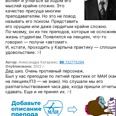
волне» и угнаться за ходом его
мыслей крайне сложно. Это
качество присуще многим
преподавателям. Но это не повод
называть его психом. Представить
его орущим или даже сердитым крайне сложно.
По-моему,
он из тех преподов, которые не осложня
жизнь студентам. Появлялся на лекциях,
что-то
говорил — получи «автомат».
И, кстати, проходить у Карпыча практику — сплошн
удовольствие. :-)
Автор:
Александра Катаржис,
ВК
132775394
Опубликовано:
2022 г.
Дед шиз. Очень противный персонаж.
Был у нас преподом по летней практике от МАИ (ка
на лекциях/ПЗ — не знаю). Но слушали мы его
разглагольствования часа два, когда пришли отчет
сдавать. Еще
и не принял их. :-)