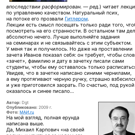
впоследствии расформирован. — ред.
) читает лекц
по управлению качеством. Натуральный псих,
на потоке его прозвали
Гитлером
.
Лекции есть смысл посещать только ради того, чт
посмотреть на его странности. В остальном там де
абсолютно нечего. Лучше выполняйте задания
на семинарах и не связывайтесь с этим субъектом.
У меня так и получилось. Но даже на проставлении
зачета Иванов показал себя: он требует, чтобы сло
«зачет», фамилию и дату в зачетку писали сами
студенты, чтобы ему оставалось только расписатьс
Увидев, что в зачетке написано синими чернилами,
а ему протягивают черную ручку, страшно взбесилс
и уже приготовился заорать. По счастью, под рукой
оказалось и синее писало…
Автор:
Dgt
Опубликовано:
2009 г.
Фото:
МАИ.ru
На мой взгляд, полная ерунда
написана выше.
Да, Михаил Карпович «на своей