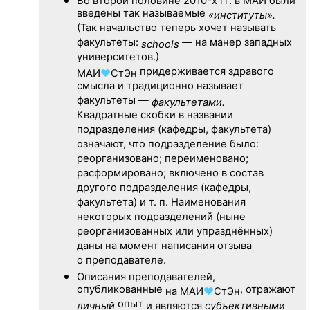
Во второй половине
2010-х гг.
в МАИ были
введены так называемые
«институты».
(Так начальство теперь хочет называть
факультеты:
— на манер западных
schools
университетов.)
придерживается здравого
МАИ
♥
СтЭн
смысла и традиционно называет
факультеты —
факультетами.
Квадратные скобки в названии
подразделения (кафедры, факультета)
означают, что подразделение было:
реорганизовано; переименовано;
расформировано; включено в состав
другого подразделения (кафедры,
факультета) и т. п. Наименования
некоторых подразделений (ныне
реорганизованных или упразднённых)
даны на момент написания отзыва
о преподавателе.
Описания преподавателей,
опубликованные
, отражают
на
МАИ
♥
СтЭн
опыт
личный
и являются
субъективными