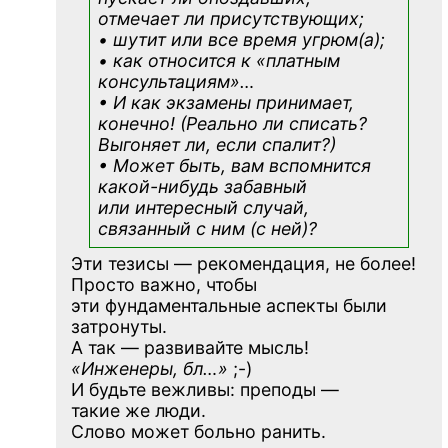
отмечает ли присутствующих;
• шутит или все время угрюм(а);
• как относится к «платным
консультациям»
…
• И как экзамены принимает,
конечно! (Реально ли списать?
Выгоняет ли, если спалит?)
• Может быть, вам вспомнится
какой-нибудь
забавный
или интересный случай,
связанный с ним (с ней)?
Эти тезисы — рекомендация, не более!
Просто важно, чтобы
эти фундаментальные аспекты были
затронуты.
А так — развивайте мысль!
«Инженеры, бл…»
;-)
И будьте вежливы: преподы —
такие же люди.
Слово может больно ранить.