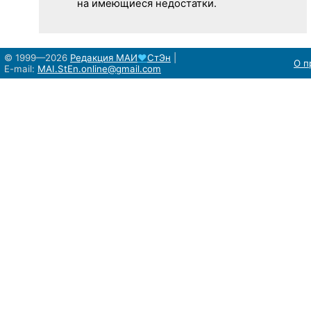
на имеющиеся недостатки.
© 1999—2026
Редакция
МАИ
♥
СтЭн
|
О п
E-mail:
MAI.StEn.online@gmail.com