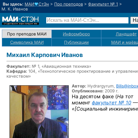
Вы здесь:
МАИ
♥
СтЭн
>
Про преподов
>
Факультет № 1
>
М. К. Иванов
Про преподов МАИ
Информбюро
Ландшафт
Символика МАИ
Публикации
МАИ
и маёв
Михаил Карпович Иванов
Факультет:
№ 1, «Авиационная техника»
Кафедра:
104, «Технологическое проектирование и управлени
качеством»
Автор:
Hydrargyrum,
Bilis@inbox
Опубликовано:
2009 г.
На десятом факе (
На тот
момент
факультет № 10
—
«
[Социальный инжиниринг