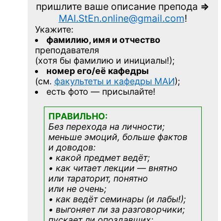
пришлите ваше описание препода
=>
MAI.StEn.online@gmail.com
!
Укажите:
фамилию, имя и отчество
преподавателя
(хотя бы фамилию и инициалы!);
номер его/её кафедры
(см.
факультеты и кафедры МАИ
);
есть фото — присылайте!
ПРАВИЛЬНО:
Без перехода на личности;
меньше эмоций, больше фактов
и доводов:
• какой предмет ведёт;
• как читает лекции — внятно
или тараторит, понятно
или не очень;
• как ведёт семинары (и лабы!);
• выгоняет ли за разговорчики;
пускает ли опоздавших;