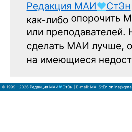
Редакция
МАИ
♥
СтЭн
опорочить 
как-либо
или преподавателей. 
сделать МАИ лучше, 
на имеющиеся недост
© 1999—2026
Редакция
МАИ
♥
СтЭн
|
E-mail:
MAI.StEn.online@gma