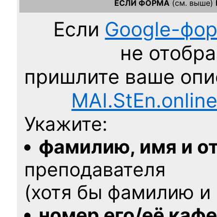
ЕСЛИ ФОРМА
(см. выше)
Если
Google-фо
не отобра
пришлите ваше оп
MAI.StEn.onlin
Укажите:
фамилию, имя и о
преподавателя
(хотя бы фамилию и 
номер его/её каф