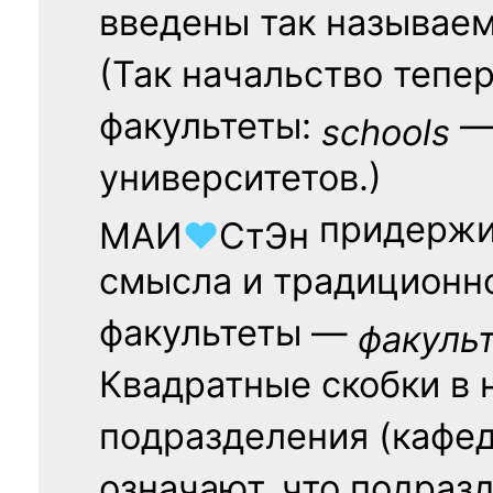
введены так называе
(Так начальство тепе
факультеты:
— 
schools
университетов.)
придержи
МАИ
♥
СтЭн
смысла и традиционн
факультеты —
факуль
Квадратные скобки в 
подразделения (кафед
означают, что подраз