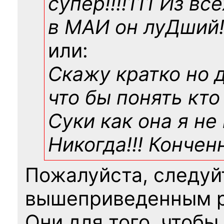
супер!!!!111 Из вс
в МАИ он луДший!!
или:
Скажу кратко но 
что бы понять кто
Суки как она я не
Никогда!!! Конче
Пожалуйста, следуй
вышеприведенным 
Они для того, чтобы