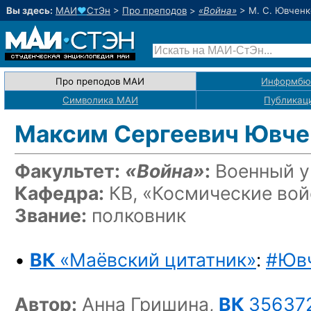
Вы здесь:
МАИ
♥
СтЭн
>
Про преподов
>
«Война»
>
М. С. Ювченк
Про преподов МАИ
Информбю
Символика МАИ
Публикац
Максим Сергеевич Ювче
Факультет:
«Война»
:
Военный у
Кафедра:
КВ, «Космические вой
Звание:
полковник
•
ВК
«Маёвский цитатник»
:
#Юв
Автор:
Анна Гришина,
ВК
35637