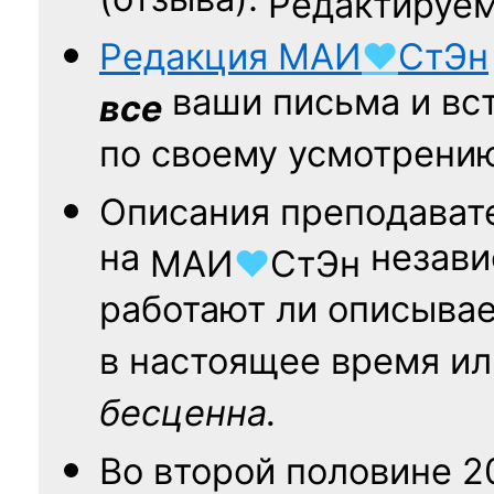
(отзыва).
Редактируем
Редакция
МАИ
♥
СтЭн
ваши письма и вст
все
по своему усмотрени
Описания преподават
на
независ
МАИ
♥
СтЭн
работают ли описыва
в настоящее время ил
бесценна.
Во второй половине
2