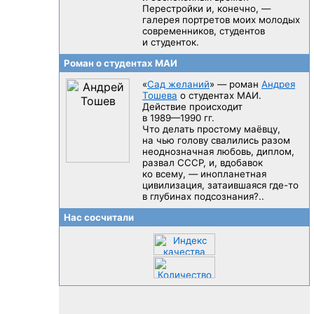
Перестройки и, конечно, —
галерея портретов моих молодых
современников, студентов
и студенток.
Роман о студентах МАИ
«
Сад желаний
» — роман
Андрея
Тошева
о студентах МАИ.
Действие происходит
в 1989—1990 гг.
Что делать простому маёвцу,
на чью голову свалились разом
неоднозначная любовь, диплом,
развал CCCP, и, вдобавок
ко всему, — инопланетная
цивилизация, затаившаяся
где-то
в глубинах подсознания?..
Нас сосчитали