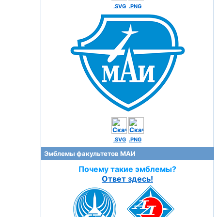
.SVG
.PNG
.SVG
.PNG
Эмблемы факультетов МАИ
Почему такие эмблемы?
Ответ здесь!