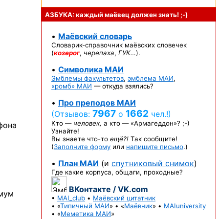
АЗБУКА: каждый маёвец должен
знать! ;-)
•
Маёвский словарь
Словарик-справочник
маёвских словечек
(
козерог
,
черепаха
,
ГУК…
).
•
Символика МАИ
Эмблемы факультетов
,
эмблема МАИ
,
«ромб» МАИ
— откуда взялись?
•
Про преподов МАИ
7967
1662
(Отзывов:
о
чел.!)
Кто —
человек,
а кто —
«Армагеддон»? ;-)
ефона
Узнайте!
Вы знаете
что-то
ещё?!
Так сообщите!
(
Заполните форму
или
напишите письмо
.)
•
План МАИ
(и
спутниковый снимок
)
Где какие корпуса, общаги, проходные?
ВКонтакте / VK.com
имум
•
MAI_club
•
Маёвский цитатник
• «
Типичный МАИ
» • «
Маёвник
» •
MAIuniversity
• «
Меметика МАИ
»