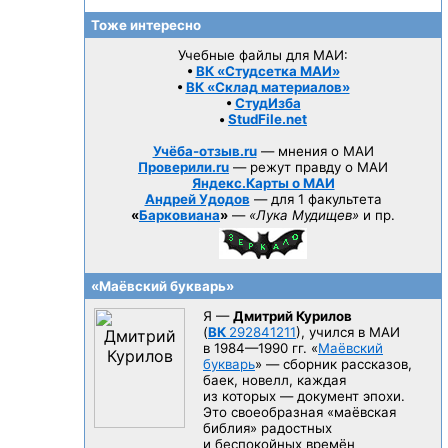
Тоже интересно
Учебные файлы для МАИ:
•
ВК «Студсетка МАИ»
•
ВК «Склад материалов»
•
СтудИзба
•
StudFile.net
Учёба-отзыв.ru
— мнения о МАИ
Проверили.ru
— режут правду о МАИ
Яндекс.Карты о МАИ
Андрей Удодов
— для 1 факультета
«
Барковиана
»
—
«Лука Мудищев»
и пр.
«Маёвский букварь»
Я —
Дмитрий Курилов
(
ВК
292841211
), учился в МАИ
в 1984—1990 гг.
«
Маёвский
букварь
» — сборник рассказов,
баек, новелл, каждая
из которых — документ эпохи.
Это своеобразная «маёвская
библия» радостных
и беспокойных времён