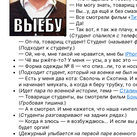
— Не могу знать, товарищ 
— Вы…у, да ещё и без смаз
— Все смотрели фильм «
Ти
— Да!
— Так вот, я так же плачу,
(
Студент спалился с телеф
— Оп-па,
товарищ студент! Студент (
называет 
(
Подходит к студенту.
)
— Ой, не-е,
мне такой не нравится, мне бы
iPho
— Чё вы ржёте-то?
У меня — усы, а у вас это 
— Форма
одежды № 8 —
что спиз…ли, то и нос
(
Подходит студент, который на военке не был н
— Есть у меня два кота: Сволочь и Скотина. И 
и начинает мяукать, а когда я беру трубку, то 
(
Идет пара по военной истории, тема —
Сталин
— Товарищи студенты, вы смотрели фильм
Бон
(
Гробовая тишина.
)
— А я смотрел. И мне кажется, что наша «инт
(
Студенты разговаривают на задних рядах.
)
— Когда я злюсь — я возбуждаюсь… И если вы д
будет оргия!
(
Дежурный улыбается на первой паре военного 