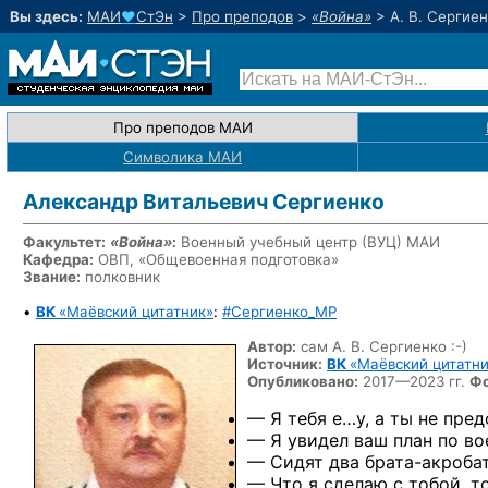
Вы здесь:
МАИ
♥
СтЭн
>
Про преподов
>
«Война»
>
А. В. Сергие
Про преподов МАИ
Символика МАИ
Александр Витальевич Сергиенко
Факультет:
«Война»
:
Военный учебный центр
(ВУЦ) МАИ
Кафедра:
ОВП, «Общевоенная подготовка»
Звание:
полковник
•
ВК
«Маёвский цитатник»
:
#Сергиенко_MP
Автор:
сам А. В. Сергиенко :-)
Источник:
ВК
«Маёвский цитатн
Опубликовано:
2017—2023 гг.
Фо
— Я тебя е…у, а ты не пре
— Я увидел ваш план по во
— Сидят два
брата-акробат
— Что я сделаю с тобой, т