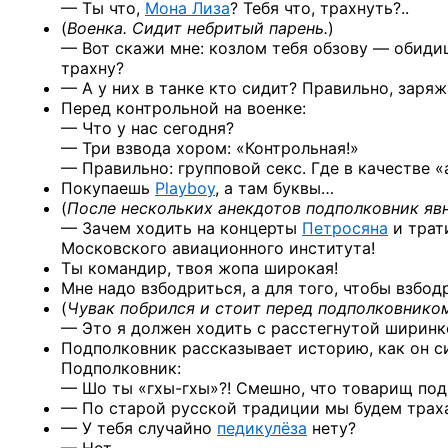
— Ты что,
Мона Лиза
? Тебя что, трахнуть?..
(
Военка. Сидит небритый парень.
)
— Вот скажи мне: козлом тебя обзову — обиди
трахну?
— А у них в танке кто сидит? Правильно, зар
Перед контрольной на военке:
— Что у нас сегодня?
— Три взвода хором: «Контрольная!»
— Правильно: групповой секс. Где в качестве «
Покупаешь
Playboy
, а там буквы…
(
После нескольких анекдотов подполковник явн
— Зачем ходить на концерты
Петросяна
и трат
Московского авиационного института!
Ты командир, твоя жопа широкая!
Мне надо взбодриться, а для того, чтобы взбод
(
Чувак побрился и стоит перед подполковником.
— Это я должен ходить с расстегнутой ширинк
Подполковник рассказывает историю, как он си
Подполковник:
— Шо ты
«гхы-гхы»?!
Смешно, что товарищ под
— По старой русской традиции мы будем траха
— У тебя случайно
педикулёза
нету?