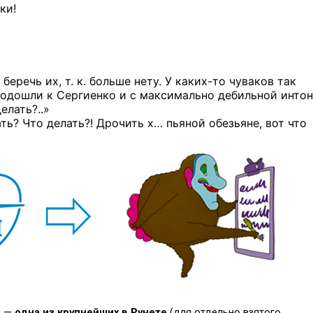
ки!
беречь их, т. к. больше нету.
У каких-то
чуваков так
 подошли к Сергиенко и с максимально дебильной инто
елать?..»
ть? Что делать?! Дрочить х… пьяной обезьяне, вот что