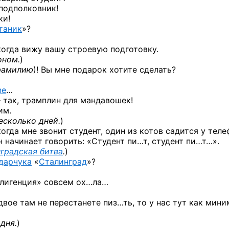
подполковник!
ки!
таник
»?
 когда вижу вашу строевую подготовку.
оном.
)
фамилию
)! Вы мне подарок хотите сделать?
ne
…
— так, трамплин для мандавошек!
им.
есколько дней.
)
когда мне звонит студент, один из котов садится у тел
он начинает говорить: «Студент пи…т, студент пи…т…».
градская битва
.
)
дарчука
«
Сталинград
»?
еллигенция» совсем ох…ла…
вое там не перестанете пиз…ть, то у нас тут как мин
дня.
)