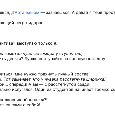
шься,
Д’Артаньяном
— зазнаешься. А давай я тебя прос
яжающий
негр-пидорас!
актива» выступаю только я.
о заметил чувство юмора у студентов.
)
ить деньги? Лучше поступайте на военную кафедру
риться, мне нужно трахнуть личный состав!
 Тот замечает, что у чувака расстегнута ширинка.
)
ой… спереди! А вы — с расстегнутой сзади!
льно испугался. Один из студентов начинает громко с
полковник обосрался?!
ться сами с собой!