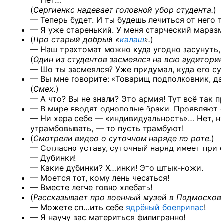
— Нет…
(
Сергиенко надевает головной убор студента.
)
— Теперь будет. И ты будешь лечиться от него т
— Я уже старенький. У меня старческий маразм
(
Про старый добрый «
калаш
».
)
— Наш трахтомат можно куда угодно засунуть, 
(
Один из студентов засмеялся на всю аудитори
— Шо ты засмеялся? Уже придумал, куда его с
— Вы мне говорите: «Товарищ подполковник, д
(
Смех.
)
— А что? Вы не знали? Это армия! Тут всё так 
— В мире вводят однополые браки. Проявляют
— Ни хера себе — «индивидуальность»… Нет, ну 
утрамбовывать, — то пусть трамбуют!
(
Смотрели видео о суточном наряде по роте.
)
— Согласно уставу, суточный наряд имеет при 
— Дубинки!
— Какие дубинки? Х…инки!
Это штык-ножи.
— Моется тот, кому лень чесаться!
— Вместе легче говно хлебать!
(
Рассказывает про военный музей в Подмосков
— Можете сп…ить себе
ядрёный боеприпас
!
— Я научу вас материться филигранно!