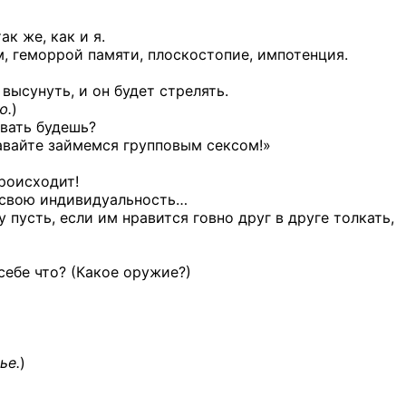
ак же, как и я.
, геморрой памяти, плоскостопие, импотенция.
высунуть, и он будет стрелять.
ю.
)
увать будешь?
авайте займемся групповым сексом!»
происходит!
 свою индивидуальность…
пусть, если им нравится говно друг в друге толкать,
себе что? (Какое оружие?)
ье.
)