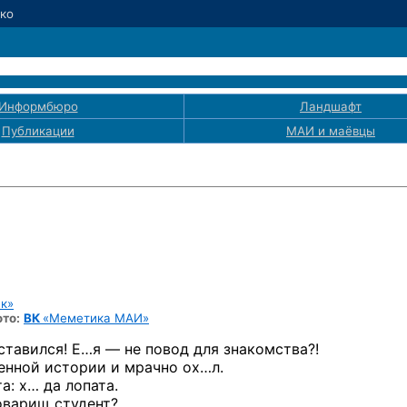
нко
Информбюро
Ландшафт
Публикации
МАИ
и маёвцы
ик»
то:
ВК
«Меметика МАИ»
дставился! Е…я — не повод для знакомства?!
енной истории и мрачно ох…л.
а:
х… да лопата.
оварищ студент?