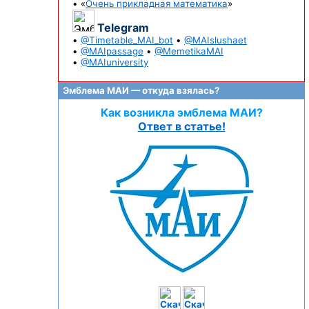
• «
Очень прикладная математика
»
Telegram
•
@Timetable_MAI_bot
•
@MAIslushaet
•
@MAIpassage
•
@MemetikaMAI
•
@MAIuniversity
Эмблема МАИ — откуда взялась?
Как возникла эмблема МАИ?
Ответ в статье!