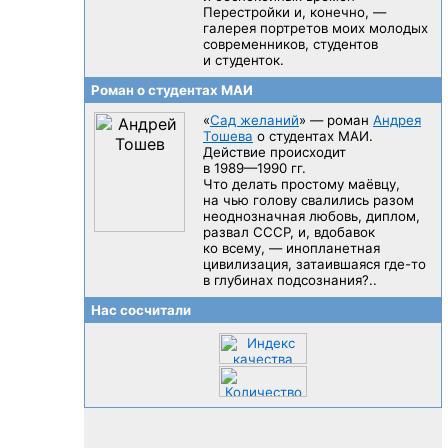
Перестройки и, конечно, —
галерея портретов моих молодых
современников, студентов
и студенток.
Роман о студентах МАИ
«
Сад желаний
» — роман
Андрея
Тошева
о студентах МАИ.
Действие происходит
в 1989—1990 гг.
Что делать простому маёвцу,
на чью голову свалились разом
неоднозначная любовь, диплом,
развал CCCP, и, вдобавок
ко всему, — инопланетная
цивилизация, затаившаяся
где-то
в глубинах подсознания?..
Нас сосчитали