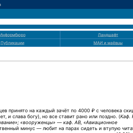
в
Информбюро
Ландшафт
Публикации
МАИ
и маёвцы
ев принято на каждый зачёт по 4000 ₽ с человека ски
т, и слава богу), но все ставит рано или поздно. (
Каф. 
вание»; «вооруженцы» — каф. АВ, «Авиационное
твенный минус — любит на парах сидеть и втупую чита