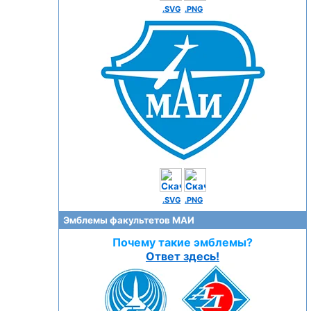
.SVG
.PNG
.SVG
.PNG
Эмблемы факультетов МАИ
Почему такие эмблемы?
Ответ здесь!