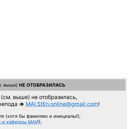
. выше)
НЕ ОТОБРАЗИЛАСЬ
(см. выше)
не отобразилась,
препода
=>
MAI.StEn.online@gmail.com
!
ля
(хотя бы фамилию и инициалы!);
ы и кафедры МАИ
);