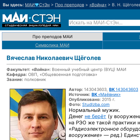
Вы здесь:
МАИ
♥
СтЭн
>
Про преподов
>
«Война»
>
В. Н. Щёголе
Про преподов МАИ
Символика МАИ
Вячеслав Николаевич Щёголев
Факультет:
«Война»
:
Военный учебный центр
(ВУЦ) МАИ
Кафедра:
ОВП, «Общевоенная подготовка»
Звание:
полковник
Автор:
143043603,
ВК
143043603
Источник:
ВК
«Маёвник»
Опубликовано:
2015 г.
Фото:
StudIzba.com
Нормальный мужик.
Денег
не берёт
(у вооруженц
на РЭО же такой практики не
«Радиоэлектронное оборудо
вооружение» — ред.
) Единс