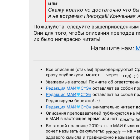
или:
Скажу кратко но достаточно что бы 
я не встречал Никогда!!! Конченная
Пожалуйста, следуйте вышеприведенным
Они для того, чтобы описания преподов 
их было интересно читать!
Напишите нам:
M
Все описания (отзывы) премодерируются! С
сразу опубликуем, может — через…
год). ;-)
Уважаемые авторы! Помните об ответственн
Редакция
МАИ
♥
СтЭн
оставляет за собой пр
Редакция
МАИ
♥
СтЭн
оставляет за собой пр
Редактируем бережно! :-)
Редакция
МАИ
♥
СтЭн
внимательно читает
в
Описания преподавателей публикуются на
М
в МАИ в настоящее время или нет:
память б
Во второй половине
2010-х гг.
в МАИ были в
хочет называть факультеты:
— на ман
schools
здравого смысла и традиционно называет 