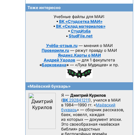
Тоже интересно
Учебные файлы для МАИ:
•
ВК «Студсетка МАИ»
•
ВК «Склад материалов»
•
СтудИзба
•
StudFile.net
Учёба-отзыв.ru
— мнения о МАИ
Проверили.ru
— режут правду о МАИ
Яндекс.Карты о МАИ
Андрей Удодов
— для 1 факультета
«
Барковиана
»
—
«Лука Мудищев»
и пр.
«Маёвский букварь»
Я —
Дмитрий Курилов
(
ВК
292841211
), учился в МАИ
в 1984—1990 гг.
«
Маёвский
букварь
» — сборник рассказов,
баек, новелл, каждая
из которых — документ эпохи.
Это своеобразная «маёвская
библия» радостных
и беспокойных времён