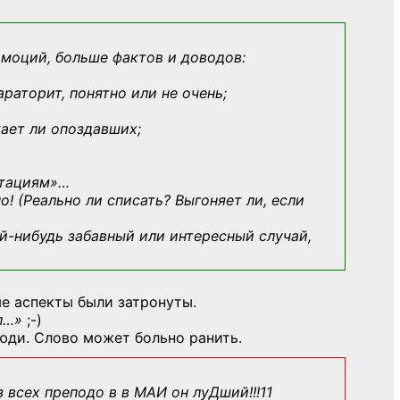
эмоций, больше фактов и доводов:
араторит, понятно или не очень;
кает ли опоздавших;
ьтациям»
…
о! (Реально ли списать? Выгоняет ли, если
й-нибудь
забавный или интересный случай,
е аспекты были затронуты.
л…»
;-)
юди. Слово может больно ранить.
з всех преподо в в МАИ он луДший!!!11