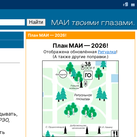
План МАИ — 2026!
План МАИ — 2026!
Отображена обновлённая
Ритуалка
!
(А также другие поправки.)
дывать,
РЭО,
ть