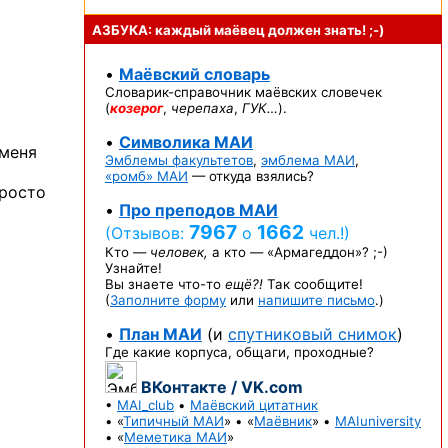
АЗБУКА: каждый маёвец должен
знать! ;-)
•
Маёвский словарь
Словарик-справочник
маёвских словечек
(
козерог
,
черепаха
,
ГУК…
).
•
Символика МАИ
 меня
Эмблемы факультетов
,
эмблема МАИ
,
«ромб» МАИ
— откуда взялись?
росто
•
Про преподов МАИ
7967
1662
(Отзывов:
о
чел.!)
Кто —
человек,
а кто —
«Армагеддон»? ;-)
Узнайте!
Вы знаете
что-то
ещё?!
Так сообщите!
(
Заполните форму
или
напишите письмо
.)
•
План МАИ
(и
спутниковый снимок
)
Где какие корпуса, общаги, проходные?
ВКонтакте / VK.com
•
MAI_club
•
Маёвский цитатник
• «
Типичный МАИ
» • «
Маёвник
» •
MAIuniversity
• «
Меметика МАИ
»