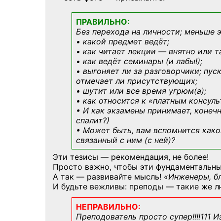
ПРАВИЛЬНО:
Без перехода на личности; меньше 
• какой предмет ведёт;
• как читает лекции — внятно или т
• как ведёт семинары (и лабы!);
• выгоняет ли за разговорчики; пус
отмечает ли присутствующих;
• шутит или все время угрюм(а);
• как относится к «платным консул
• И как экзамены принимает, конечн
спалит?)
• Может быть, вам вспомнится
како
связанный с ним (с ней)?
Эти тезисы — рекомендация, не более!
Просто важно, чтобы эти фундаментальны
А так — развивайте мысль!
«Инженеры, б
И будьте вежливы: преподы — такие же л
НЕПРАВИЛЬНО:
Преподователь просто супер!!!!111 И