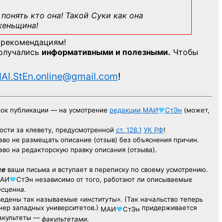
понять кто она! Такой Суки как она
женьщина!
 рекомендациям!
получались
информативными и полезными.
Чтобы
AI.StEn.online@gmail.com
!
рок публикации — на усмотрение
редакции
МАИ
♥
СтЭн
(может,
ости за клевету, предусмотренной
ст. 128.1
УК РФ
!
аво не размещать описание (отзыв) без объяснения причин.
аво на редакторскую правку описания (отзыва).
се
ваши письма и вступает в переписку по своему усмотрению.
АИ
♥
СтЭн
независимо от того, работают ли описываемые
есценна.
ведены так называемые
«институты».
(Так начальство теперь
ер западных университетов.)
придерживается
МАИ
♥
СтЭн
факультеты —
факультетами.