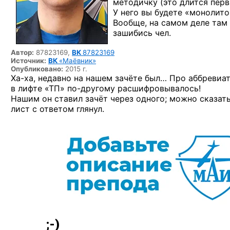
методичку (это длится перв
У него вы будете «монолито
Вообще, на самом деле там 
зашибись чел.
Автор:
87823169,
ВК
87823169
Источник:
ВК
«Маёвник»
Опубликовано:
2015 г.
Ха-ха,
недавно на нашем зачёте был… Про аббревиату
в лифте «ТП»
по-другому
расшифровывалось!
Нашим он ставил зачёт через одного; можно сказать
лист с ответом глянул.