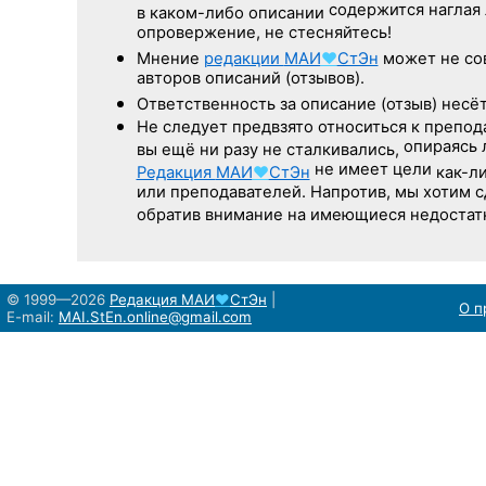
содержится наглая
в каком-либо описании
опровержение, не стесняйтесь!
Мнение
редакции
МАИ
♥
СтЭн
может не со
авторов описаний (отзывов).
Ответственность
за описание
(отзыв) несёт
Не следует
предвзято относиться
к препод
опираясь
вы ещё
ни разу
не сталкивались,
не имеет цели
Редакция
МАИ
♥
СтЭн
как-л
или преподавателей. Напротив, мы хотим 
обратив внимание на имеющиеся недостат
© 1999—2026
Редакция
МАИ
♥
СтЭн
|
О п
E-mail:
MAI.StEn.online@gmail.com