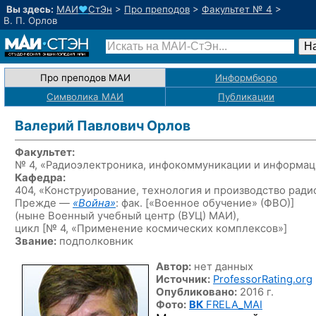
Вы здесь:
МАИ
♥
СтЭн
>
Про преподов
>
Факультет № 4
>
В. П. Орлов
Про преподов МАИ
Информбюро
Символика МАИ
Публикации
Валерий Павлович Орлов
Факультет:
№ 4, «Радиоэлектроника, инфокоммуникации и информац
Кафедра:
404, «Конструирование, технология и производство рад
Прежде —
«Война»
:
фак.
[«Военное обучение» (ФВО)]
(ныне Военный учебный центр
(ВУЦ) МАИ
),
цикл
[№ 4, «Применение космических комплексов»]
Звание:
подполковник
Автор:
нет данных
Источник:
ProfessorRating.org
Опубликовано:
2016 г.
Фото:
ВК
FRELA_MAI