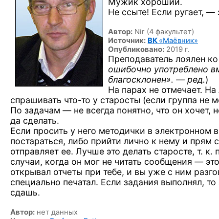
Мужик хороший.
Не ссыте! Если ругает, — 
Автор:
Nir (4 факультет)
Источник:
ВК
«Маёвник»
Опубликовано:
2019 г.
Преподаватель лоялен ко 
ошибочно употреблено вм
благосклонен». — ред.
)
На парах не отмечает. На
спрашивать
что-то
у старосты (если группа не м
По задачам — не всегда понятно, что он хочет, 
да сделать.
Если просить у него методички в электронном в
постараться, либо прийти лично к нему и прям с
отправляет ее. Лучше это делать старосте, т. к.
случаи, когда он мог не читать сообщения — эт
открывал отчеты при тебе, и вы уже с ним разг
специально печатал. Если задания выполнял, то
сдашь.
Автор:
нет данных