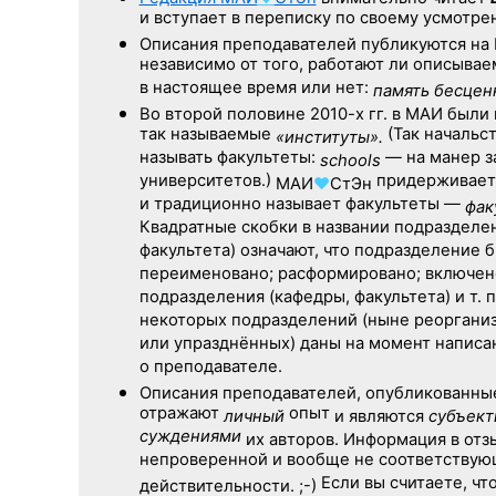
и вступает в переписку по своему усмотре
Описания преподавателей публикуются на
независимо от того, работают ли описыва
в настоящее время или нет:
память бесцен
Во второй половине
2010-х гг.
в МАИ были 
так называемые
(Так начальс
«институты».
называть факультеты:
— на манер з
schools
университетов.)
придерживаетс
МАИ
♥
СтЭн
и традиционно называет факультеты —
фак
Квадратные скобки в названии подразделе
факультета) означают, что подразделение 
переименовано; расформировано; включено
подразделения (кафедры, факультета) и т. 
некоторых подразделений (ныне реоргани
или упразднённых) даны на момент написа
о преподавателе.
Описания преподавателей, опубликованн
отражают
опыт
личный
и являются
субъек
суждениями
их авторов. Информация в отз
непроверенной и вообще не соответству
Если вы считаете, чт
действительности. ;-)