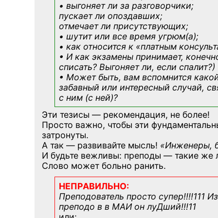
• выгоняет ли за разговорчики;
пускает ли опоздавших;
отмечает ли присутствующих;
• шутит или все время угрюм(а);
• как относится к «платным консуль
• И как экзамены принимает, конечно
списать? Выгоняет ли, если спалит?)
• Может быть, вам вспомнится
како
забавный или интересный случай, с
с ним (с ней)?
Эти тезисы — рекомендация, не более!
Просто важно, чтобы эти фундаментальн
затронуты.
А так — развивайте мысль!
«Инженеры, 
И будьте вежливы: преподы — такие же 
Слово может больно ранить.
НЕПРАВИЛЬНО:
Преподователь просто супер!!!!111 Из
преподо в в МАИ он луДший!!!11
или: