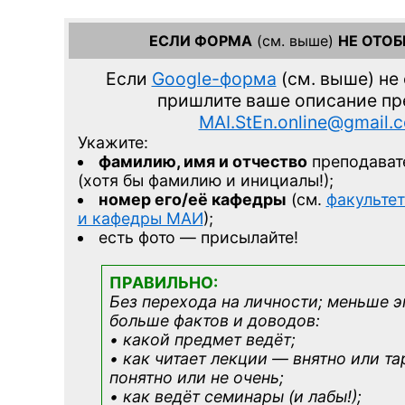
ЕСЛИ ФОРМА
(см. выше)
НЕ ОТО
Если
Google-форма
(см. выше)
не 
пришлите ваше описание п
MAI.StEn.online@gmail.
Укажите:
фамилию, имя и отчество
преподават
(хотя бы фамилию и инициалы!);
номер его/её кафедры
(см.
факульте
и кафедры МАИ
);
есть фото — присылайте!
ПРАВИЛЬНО:
Без перехода на личности; меньше 
больше фактов и доводов:
• какой предмет ведёт;
• как читает лекции — внятно или та
понятно или не очень;
• как ведёт семинары (и лабы!);