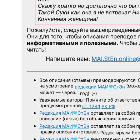
Скажу кратко но достаточно что бы п
Такой Суки как она я не встречал Ник
Конченная
женьщина!
Пожалуйста, следуйте вышеприведенны
Они для того, чтобы описания преподов
информативными и полезными.
Чтобы и
читать!
Напишите нам:
MAI.StEn.online
Все описания (отзывы) премодерируются! 
на усмотрение
(может
редакции
МАИ
♥
СтЭн
может — через…
год). ;-)
Уважаемые авторы! Помните об ответственн
предусмотренной
ст. 128.1
УК РФ
!
Редакция
МАИ
♥
СтЭн
оставляет за собой п
описание (отзыв) без объяснения причин.
Редакция
МАИ
♥
СтЭн
оставляет за собой п
правку описания (отзыва).
Редактируем бере
Редакция
МАИ
♥
СтЭн
внимательно читает