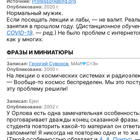
Источник:
ProfessorRating.org
Опубликовано:
2020 г.
Нормальный мужик.
Если посещать лекции и лабы, — не валит. Реал
занятия в прошлом году. (
Дистанционное обуче
COVID-19
. — ред.
) Не было проблем с интернето
как у многих.
ФРАЗЫ И МИНИАТЮРЫ
Записал:
Георгий Суворов
,
МАИ
♥
СтЭн
Опубликовано:
2000 г.
На лекции о космических системах и радиоэле
— Вообще-то
космос беспределен. Мы это пост
эту проблему решили!
Записал:
Ejen
Опубликовано:
2002 г.
У Орлова
есть одна замечательная особенность:
проговаривает дважды конец сказанной фразы
студента повторить
какой-то
материал он ответи
запомните!
Я никогда
не повторяю
одно
и то же
(
Такой особенностью обладает и
А. А. Пунтус
. 