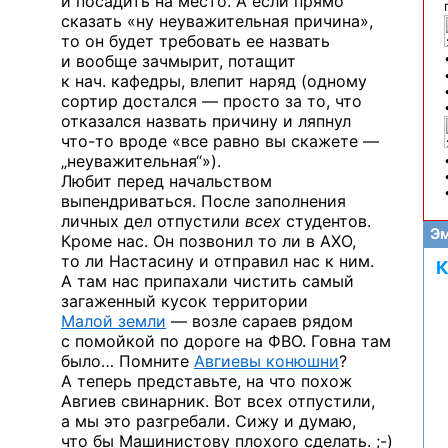
и посадить на место. А если прямо
сказать «ну неуважительная причина»,
то он будет требовать ее назвать
и вообще зачмырит, потащит
к нач. кафедры, влепит наряд (одному
сортир достался — просто за то, что
отказался назвать причину и ляпнул
что-то
вроде «все равно вы скажете —
„неуважительная“»).
Любит перед начальством
выпендриваться. После заполнения
личных дел отпустили
всех
студентов.
Эм
Кроме нас. Он позвонил то ли в АХО,
то ли Настасину и отправил нас к ним.
К
А там нас припахали чистить самый
загаженный кусок территории
Малой земли
— возле сараев рядом
с помойкой по дороге на ФВО. Говна там
было… Помните
Авгиевы конюшни
?
А теперь представьте, на что похож
Авгиев свинарник. Вот всех отпустили,
а мы это разгребали. Сижу и думаю,
что бы Машинистову плохого
сделать. ;-)