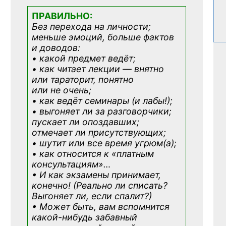
ПРАВИЛЬНО:
Без перехода на личности;
меньше эмоций, больше фактов
и доводов:
• какой предмет ведёт;
• как читает лекции — внятно
или тараторит, понятно
или не очень;
• как ведёт семинары (и лабы!);
• выгоняет ли за разговорчики;
пускает ли опоздавших;
отмечает ли присутствующих;
• шутит или все время угрюм(а);
• как относится к «платным
консультациям»
…
• И как экзамены принимает,
конечно! (Реально ли списать?
Выгоняет ли, если спалит?)
• Может быть, вам вспомнится
какой-нибудь
забавный