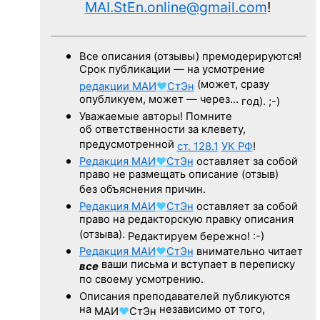
MAI.StEn.online@gmail.com
!
Все описания (отзывы) премодерируются!
Срок публикации — на усмотрение
(может, сразу
редакции
МАИ
♥
СтЭн
опубликуем, может — через…
год). ;-)
Уважаемые авторы! Помните
об ответственности за клевету,
предусмотренной
ст. 128.1
УК РФ
!
Редакция
МАИ
♥
СтЭн
оставляет за собой
право не размещать описание (отзыв)
без объяснения причин.
Редакция
МАИ
♥
СтЭн
оставляет за собой
право на редакторскую правку описания
(отзыва).
Редактируем бережно! :-)
Редакция
МАИ
♥
СтЭн
внимательно читает
ваши письма и вступает в переписку
все
по своему усмотрению.
Описания преподавателей публикуются
на
независимо от того,
МАИ
♥
СтЭн