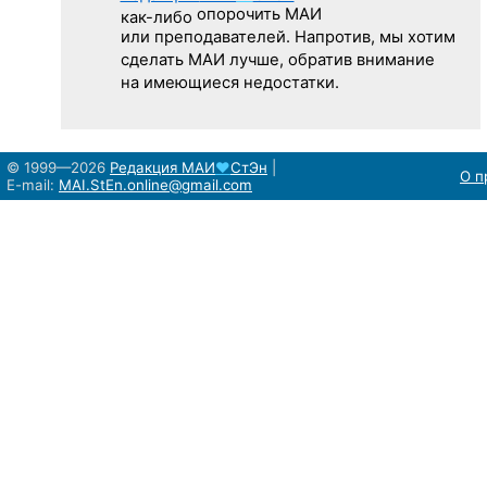
опорочить МАИ
как-либо
или преподавателей. Напротив, мы хотим
сделать МАИ лучше, обратив внимание
на имеющиеся недостатки.
© 1999—2026
Редакция
МАИ
♥
СтЭн
|
О п
E-mail:
MAI.StEn.online@gmail.com