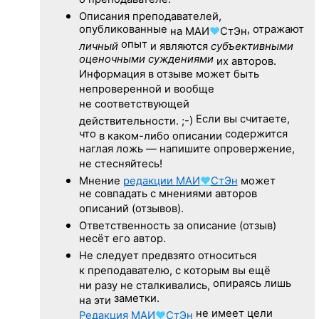
о преподавателе.
Описания преподавателей,
опубликованные
, отражают
на
МАИ
♥
СтЭн
опыт
личный
и являются
субъективными
оценочными суждениями
их авторов.
Информация в отзыве может быть
непроверенной и вообще
не соответствующей
Если вы считаете,
действительности. ;-)
что
содержится
в каком-либо описании
наглая ложь — напишите опровержение,
не стесняйтесь!
Мнение
редакции
МАИ
♥
СтЭн
может
не совпадать с мнениями авторов
описаний (отзывов).
Ответственность
за описание
(отзыв)
несёт его автор.
Не следует
предвзято относиться
к преподавателю,
с которым
вы ещё
опираясь лишь
ни разу
не сталкивались,
заметки.
на эти
не имеет цели
Редакция
МАИ
♥
СтЭн