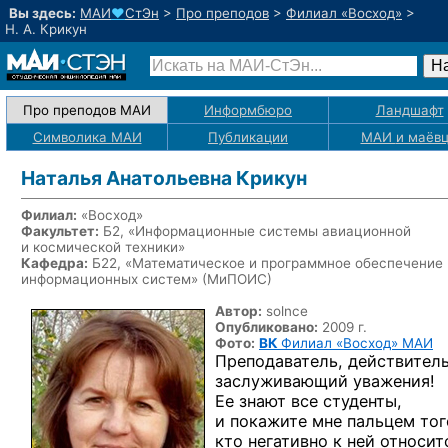
Вы здесь:
МАИ
♥
СтЭн
>
Про преподов
>
Филиал «Восход»
>
Н. А. Крикун
Про преподов МАИ
Информбюро
Ландшафт
Символика МАИ
Публикации
МАИ
и маёв
Наталья Анатольевна Крикун
Филиал:
«Восход»
Факультет:
Б2, «Информационные системы авиационной
и космической техники»
Кафедра:
Б22, «Математическое и программное обеспечение
информационных систем» (МиПОИС)
Автор:
solnce
Опубликовано:
2009 г.
Фото:
ВК
Филиал «Восход» МАИ
Преподаватель, действител
заслуживающий уважения!
Ее знают все студенты,
и покажите мне пальцем тог
кто негативно к ней относит