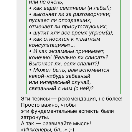
или не очень;
• как ведёт семинары (и лабы!);
• выгоняет ли за разговорчики;
пускает ли опоздавших;
отмечает ли присутствующих;
• шутит или все время угрюм(а);
• как относится к «платным
консультациям»
…
• И как экзамены принимает,
конечно! (Реально ли списать?
Выгоняет ли, если спалит?)
• Может быть, вам вспомнится
какой-нибудь
забавный
или интересный случай,
связанный с ним (с ней)?
Эти тезисы — рекомендация, не более!
Просто важно, чтобы
эти фундаментальные аспекты были
затронуты.
А так — развивайте мысль!
«Инженеры, бл…»
;-)