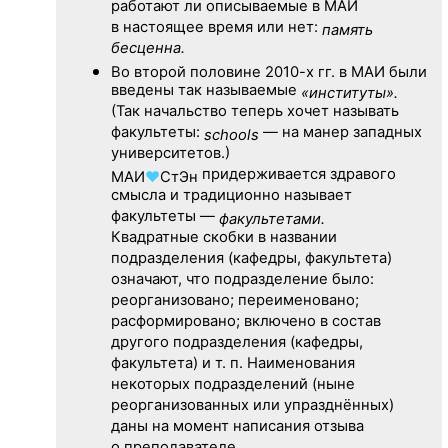
работают ли описываемые в МАИ
в настоящее время или нет:
память
бесценна.
Во второй половине
2010-х гг.
в МАИ были
введены так называемые
«институты».
(Так начальство теперь хочет называть
факультеты:
— на манер западных
schools
университетов.)
придерживается здравого
МАИ
♥
СтЭн
смысла и традиционно называет
факультеты —
факультетами.
Квадратные скобки в названии
подразделения (кафедры, факультета)
означают, что подразделение было:
реорганизовано; переименовано;
расформировано; включено в состав
другого подразделения (кафедры,
факультета) и т. п. Наименования
некоторых подразделений (ныне
реорганизованных или упразднённых)
даны на момент написания отзыва