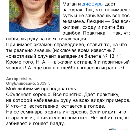
Матан и
диффуры
дает
на «ура». Так, что понимаеш
суть и не забываешь все по
экзамена. Лекции — без вся
книжек, сходу и почти без
ошибок. Практика — так, чт
набьешь руку на всех типах задач.
Принимает экзамен справедливо, ставит то, на что
ты реально знаешь (исключая всем известный
«счастливый случай» выпадения
билета № 13. :-)
Кроме того, Н. А. — в жизни активный и позитивный
человек! А еще она в волейбол классно
играет. :-)
Автор:
nistera
Опубликовано:
2009 г.
Мой любимый преподаватель.
Объясняет хорошо. Все понятно. Дает практику,
на которой набиваешь руку на всех видах примеров
И что-то,
естественно, остается в голове.
На ее семинары ходить интересно. Если видит, что
стараешься, обязательно поможет. Не любит тех, к
забивает и гоняет балду.