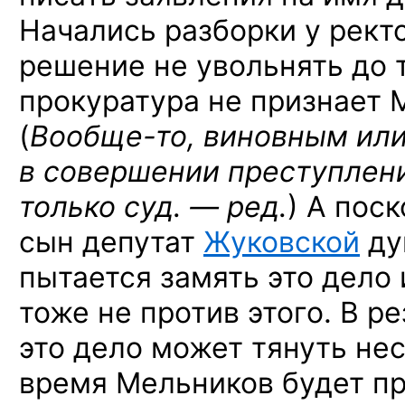
Начались разборки у ректо
решение не увольнять до т
прокуратура не признает 
(
Вообще-то,
виновным ил
в совершении преступлен
только
суд. — ред.
)
А поск
сын депутат
Жуковской
ду
пытается замять это дело 
тоже не против этого. В р
это дело может тянуть нес
время Мельников будет пр