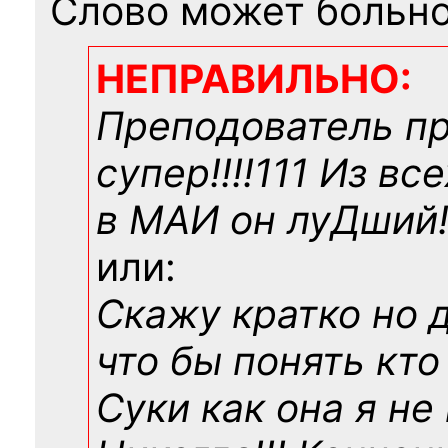
Слово может больно
НЕПРАВИЛЬНО:
Преподователь п
супер!!!!111 Из вс
в МАИ он луДший!!
или:
Скажу кратко но 
что бы понять кто
Суки как она я не