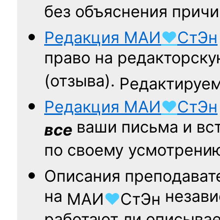
без объяснения причи
Редакция
МАИ
♥
СтЭн
право на редакторску
(отзыва).
Редактируем
Редакция
МАИ
♥
СтЭн
ваши письма и вст
все
по своему усмотрени
Описания преподават
на
независ
МАИ
♥
СтЭн