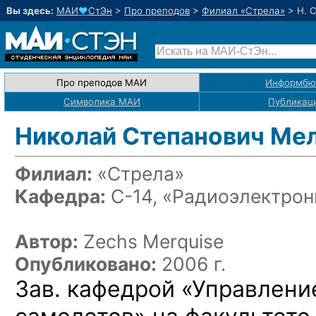
Вы здесь:
МАИ
♥
СтЭн
>
Про преподов
>
Филиал «Стрела»
>
Н. 
Про преподов МАИ
Информбю
Символика МАИ
Публикац
Николай Степанович Ме
Филиал:
«Стрела»
Кафедра:
С-14, «Радиоэлектро
Автор:
Zechs Merquise
Опубликовано:
2006 г.
Зав. кафедрой «Управлени