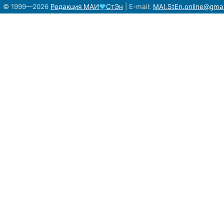
© 1999—2026
Редакция
МАИ
♥
СтЭн
|
E-mail:
MAI.StEn.online@gma