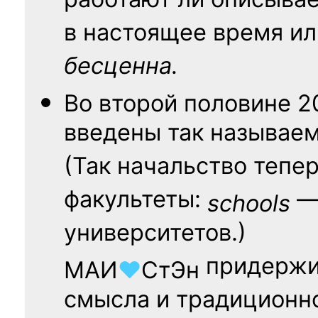
работают ли описыва
в настоящее время ил
бесценна.
Во второй половине
2
введены так называе
(Так начальство тепе
факультеты:
— 
schools
университетов.)
придержи
МАИ
♥
СтЭн
смысла и традиционн