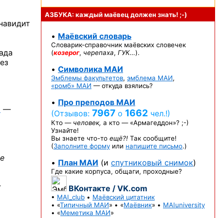
АЗБУКА: каждый маёвец должен
знать! ;-)
енавидит
•
Маёвский словарь
Словарик-справочник
маёвских словечек
ада
(
козерог
,
черепаха
,
ГУК…
).
ез
•
Символика МАИ
Эмблемы факультетов
,
эмблема МАИ
,
«ромб» МАИ
— откуда взялись?
•
Про преподов МАИ
о
—
7967
1662
(Отзывов:
о
чел.!)
Кто —
человек,
а кто —
«Армагеддон»? ;-)
Узнайте!
Вы знаете
что-то
ещё?!
Так сообщите!
(
Заполните форму
или
напишите письмо
.)
ве
•
План МАИ
(и
спутниковый снимок
)
Где какие корпуса, общаги, проходные?
т
ВКонтакте / VK.com
•
MAI_club
•
Маёвский цитатник
• «
Типичный МАИ
» • «
Маёвник
» •
MAIuniversity
• «
Меметика МАИ
»