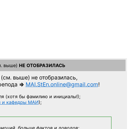
. выше)
НЕ ОТОБРАЗИЛАСЬ
(см. выше)
не отобразилась,
препода
=>
MAI.StEn.online@gmail.com
!
ля
(хотя бы фамилию и инициалы!);
ы и кафедры МАИ
);
эмоций, больше фактов и доводов: