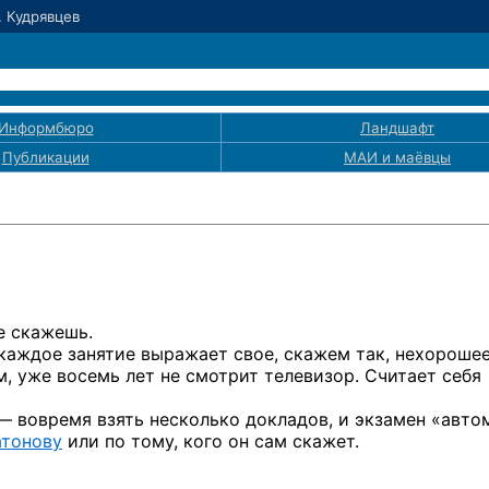
. Кудрявцев
Информбюро
Ландшафт
Публикации
МАИ
и маёвцы
е скажешь.
каждое занятие выражает свое, скажем так, нехороше
, уже восемь лет не смотрит телевизор. Считает себя
 — вовремя взять несколько докладов, и экзамен «авт
атонову
или по тому, кого он сам скажет.