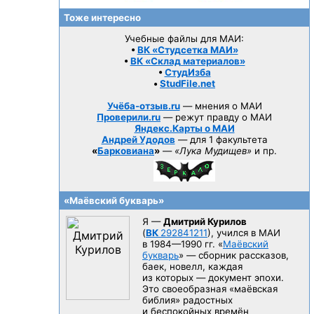
Тоже интересно
Учебные файлы для МАИ:
•
ВК «Студсетка МАИ»
•
ВК «Склад материалов»
•
СтудИзба
•
StudFile.net
Учёба-отзыв.ru
— мнения о МАИ
Проверили.ru
— режут правду о МАИ
Яндекс.Карты о МАИ
Андрей Удодов
— для 1 факультета
«
Барковиана
»
—
«Лука Мудищев»
и пр.
«Маёвский букварь»
Я —
Дмитрий Курилов
(
ВК
292841211
), учился в МАИ
в 1984—1990 гг.
«
Маёвский
букварь
» — сборник рассказов,
баек, новелл, каждая
из которых — документ эпохи.
Это своеобразная «маёвская
библия» радостных
и беспокойных времён