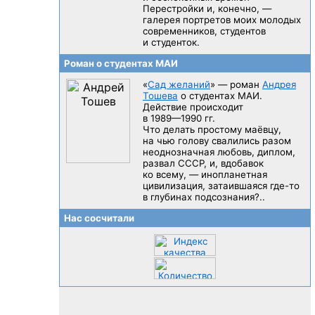
Перестройки и, конечно, —
галерея портретов моих молодых
современников, студентов
и студенток.
Роман о студентах МАИ
«
Сад желаний
» — роман
Андрея
Тошева
о студентах МАИ.
Действие происходит
в 1989—1990 гг.
Что делать простому маёвцу,
на чью голову свалились разом
неоднозначная любовь, диплом,
развал CCCP, и, вдобавок
ко всему, — инопланетная
цивилизация, затаившаяся
где-то
в глубинах подсознания?..
Нас сосчитали