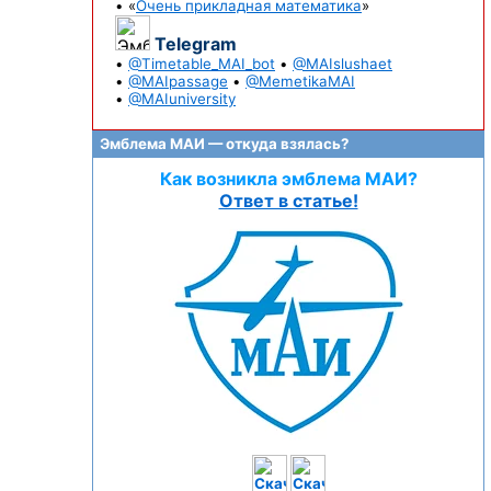
• «
Очень прикладная математика
»
Telegram
•
@Timetable_MAI_bot
•
@MAIslushaet
•
@MAIpassage
•
@MemetikaMAI
•
@MAIuniversity
Эмблема МАИ — откуда взялась?
Как возникла эмблема МАИ?
Ответ в статье!