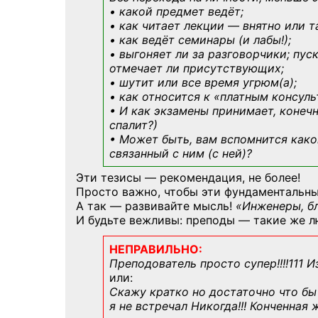
• какой предмет ведёт;
• как читает лекции — внятно или т
• как ведёт семинары (и лабы!);
• выгоняет ли за разговорчики; пус
отмечает ли присутствующих;
• шутит или все время угрюм(а);
• как относится к «платным консул
• И как экзамены принимает, конечн
спалит?)
• Может быть, вам вспомнится
како
связанный с ним (с ней)?
Эти тезисы — рекомендация, не более!
Просто важно, чтобы эти фундаментальны
А так — развивайте мысль!
«Инженеры, б
И будьте вежливы: преподы — такие же л
НЕПРАВИЛЬНО:
Преподователь просто супер!!!!111 И
или:
Скажу кратко но достаточно что бы 
я не встречал Никогда!!! Конченная