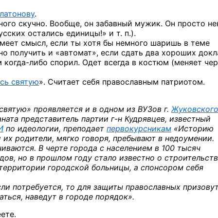
латонову
.
ного скучно. Вообще, он забавный мужик. Он просто н
ских остались единицы!» и т. п.).
 имеет смысл, если ты хотя бы немного шаришь в теме
но получить и «автомат», если сдать два хороших докл
им
когда-либо
спорил. Одет всегда в костюм (меняет чер
усь святую
». Считает себя православным патриотом.
святую» проявляется и в одном из ВУЗов г.
Жуковског
аната представитель партии
г-н Кудрявцев,
известный
И
по идеологии, преподает
первокурсникам
«Историю
 их родители, мягко говоря, пребывают в недоумении.
иваются. В черте города с населением в 100 тысяч
ов, но в прошлом году стало известно о строительст
территории городской больницы, а спонсором себя
если потребуется, то для защиты православных призову
аться, наведут в городе порядок».
ете.