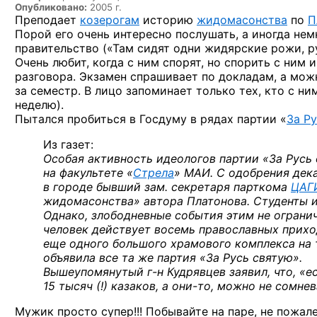
Опубликовано:
2005 г.
Преподает
козерогам
историю
жидомасонства
по
П
Порой его очень интересно послушать, а иногда нем
правительство («Там сидят одни жидярские рожи, рус
Очень любит, когда с ним спорят, но спорить с ним
разговора. Экзамен спрашивает по докладам, а мож
за семестр. В лицо запоминает только тех, кто с н
неделю).
Пытался пробиться в Госдуму в рядах партии «
За Р
Из газет:
Особая активность идеологов партии «За Русь 
на факультете «
Стрела
» МАИ. С одобрения дек
в городе бывший зам. секретаря парткома
ЦАГ
жидомасонства» автора Платонова. Студенты и
Однако, злободневные события этим не огранич
человек действует восемь православных приход
еще одного большого храмового комплекса на 
объявила все та же партия «За Русь святую».
Вышеупомянутый
г-н Кудрявцев
заявил, что, «
15 тысяч (!) казаков, а
они-то
, можно не сомнев
Мужик просто супер!!! Побывайте на паре, не пожале