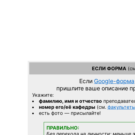
ЕСЛИ ФОРМА
(см
Если
Google-форма
пришлите ваше описание 
Укажите:
фамилию, имя и отчество
преподавате
номер его/её кафедры
(см.
факультет
есть фото — присылайте!
ПРАВИЛЬНО:
Без перехода на личности; меньше 