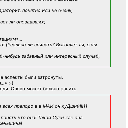
араторит, понятно или не очень;
кает ли опоздавших;
ьтациям»
…
о! (Реально ли списать? Выгоняет ли, если
й-нибудь
забавный или интересный случай,
е аспекты были затронуты.
л…»
;-)
юди. Слово может больно ранить.
з всех преподо в в МАИ он луДший!!!11
понять кто она! Такой Суки как она
женьщина!