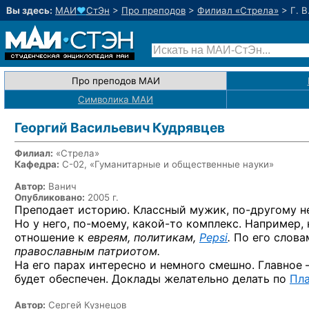
Вы здесь:
МАИ
♥
СтЭн
>
Про преподов
>
Филиал «Стрела»
>
Г. В
Про преподов МАИ
Символика МАИ
Георгий Васильевич Кудрявцев
Филиал:
«Стрела»
Кафедра:
С-02, «Гуманитарные и общественные науки»
Автор:
Ванич
Опубликовано:
2005 г.
Преподает историю. Классный мужик,
по-другому
н
Но у него,
по-моему,
какой-то
комплекс. Например, 
отношение к
евреям, политикам,
Pepsi
.
По его словам
православным патриотом.
На его парах интересно и немного смешно. Главное
будет обеспечен. Доклады желательно делать по
Пл
Автор:
Сергей Кузнецов