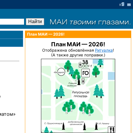
План МАИ — 2026!
План МАИ — 2026!
Отображена обновлённая
Ритуалка
!
(А также другие поправки.)
е
оматом»