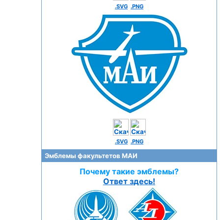
.SVG
.PNG
.SVG
.PNG
Эмблемы факультетов МАИ
Почему такие эмблемы?
Ответ здесь!