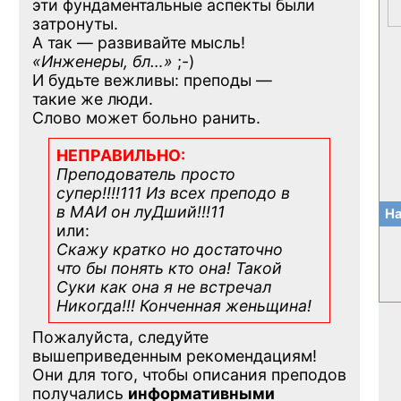
эти фундаментальные аспекты были
затронуты.
А так — развивайте мысль!
«Инженеры, бл…»
;-)
И будьте вежливы: преподы —
такие же люди.
Слово может больно ранить.
НЕПРАВИЛЬНО:
Преподователь просто
супер!!!!111 Из всех преподо в
в МАИ он луДший!!!11
На
или:
Скажу кратко но достаточно
что бы понять кто она! Такой
Суки как она я не встречал
Никогда!!! Конченная
женьщина!
Пожалуйста, следуйте
вышеприведенным рекомендациям!
Они для того, чтобы описания преподов
получались
информативными