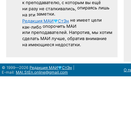
к преподавателю,
с которым
вы ещё
опираясь лишь
ни разу
не сталкивались,
заметки.
на эти
не имеет цели
Редакция
МАИ
♥
СтЭн
опорочить МАИ
как-либо
или преподавателей. Напротив, мы хотим
сделать МАИ лучше, обратив внимание
на имеющиеся недостатки.
© 1999—2026
Редакция
МАИ
♥
СтЭн
|
О п
E-mail:
MAI.StEn.online@gmail.com