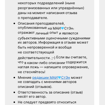
некоторых подразделений (ныне
реорганизованных или упразднённых)
даны на момент написания отзыва
о преподавателе.
Описания преподавателей,
опубликованные
,
на
МАИ
♥
СтЭн
отражают
опыт
личный
и являются
субъективными оценочными суждениями
их авторов. Информация в отзыве может
быть непроверенной и вообще
не соответствующей
Если вы считаете,
действительности. ;-)
что
содержится
в каком-либо описании
наглая ложь — напишите опровержение,
не стесняйтесь!
Мнение
редакции
МАИ
♥
СтЭн
может
не совпадать с мнениями авторов
описаний (отзывов).
Ответственность
за описание
(отзыв)
несёт его автор.
Не следует
предвзято относиться