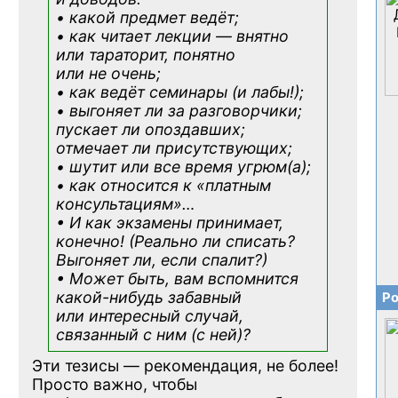
• какой предмет ведёт;
• как читает лекции — внятно
или тараторит, понятно
или не очень;
• как ведёт семинары (и лабы!);
• выгоняет ли за разговорчики;
пускает ли опоздавших;
отмечает ли присутствующих;
• шутит или все время угрюм(а);
• как относится к «платным
консультациям»
…
• И как экзамены принимает,
конечно! (Реально ли списать?
Выгоняет ли, если спалит?)
• Может быть, вам вспомнится
какой-нибудь
забавный
Ро
или интересный случай,
связанный с ним (с ней)?
Эти тезисы — рекомендация, не более!
Просто важно, чтобы