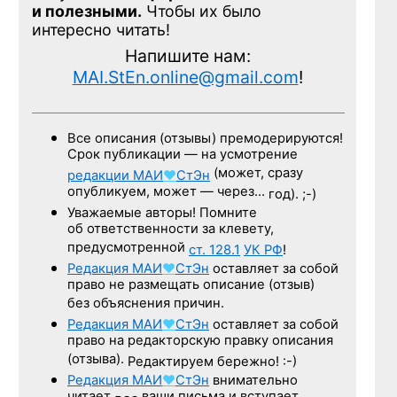
и полезными.
Чтобы их было
интересно читать!
Напишите нам:
MAI.StEn.online@gmail.com
!
Все описания (отзывы) премодерируются!
Срок публикации — на усмотрение
(может, сразу
редакции
МАИ
♥
СтЭн
опубликуем, может — через…
год). ;-)
Уважаемые авторы! Помните
об ответственности за клевету,
предусмотренной
ст. 128.1
УК РФ
!
Редакция
МАИ
♥
СтЭн
оставляет за собой
право не размещать описание (отзыв)
без объяснения причин.
Редакция
МАИ
♥
СтЭн
оставляет за собой
право на редакторскую правку описания
(отзыва).
Редактируем бережно! :-)
Редакция
МАИ
♥
СтЭн
внимательно