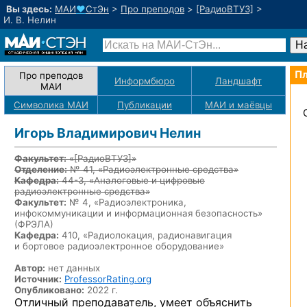
Вы здесь:
МАИ
♥
СтЭн
>
Про преподов
>
[РадиоВТУЗ]
>
И. В. Нелин
Пл
Про преподов
Информбюро
Ландшафт
МАИ
Символика МАИ
Публикации
МАИ
и маёвцы
Игорь Владимирович Нелин
Факультет:
«[РадиоВТУЗ]»
Отделение:
№ 41, «Радиоэлектронные средства»
Кафедра:
44-3, «Аналоговые и цифровые
радиоэлектронные средства»
Факультет:
№ 4, «Радиоэлектроника,
инфокоммуникации и информационная безопасность»
(ФРЭЛА)
Кафедра:
410, «Радиолокация, радионавигация
и бортовое радиоэлектронное оборудование»
Автор:
нет данных
Источник:
ProfessorRating.org
Опубликовано:
2022 г.
Отличный преподаватель, умеет объяснить