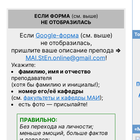
ЕСЛИ ФОРМА
(см. выше)
НЕ ОТОБРАЗИЛАСЬ
То
Если
Google-форма
(см. выше)
не отобразилась,
пришлите ваше описание препода
=>
MAI.StEn.online@gmail.com
!
Укажите:
фамилию, имя и отчество
преподавателя
П
(хотя бы фамилию и инициалы!);
номер его/её кафедры
(см.
факультеты и кафедры МАИ
);
есть фото — присылайте!
ПРАВИЛЬНО:
Без перехода на личности;
«М
меньше эмоций, больше фактов
и доводов: