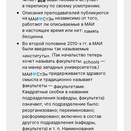
читает
ваши письма и вступает
все
в переписку по своему усмотрению.
Описания преподавателей публикуются
на
независимо от того,
МАИ
♥
СтЭн
работают ли описываемые в МАИ
в настоящее время или нет:
память
бесценна.
Во второй половине
2010-х гг.
в МАИ
были введены так называемые
(Так начальство теперь
«институты».
хочет называть факультеты:
—
schools
на манер западных университетов.)
придерживается здравого
МАИ
♥
СтЭн
смысла и традиционно называет
факультеты —
факультетами.
Квадратные скобки в названии
подразделения (кафедры, факультета)
означают, что подразделение было:
реорганизовано; переименовано;
расформировано; включено в состав
другого подразделения (кафедры,
факультета) и т. п. Наименования