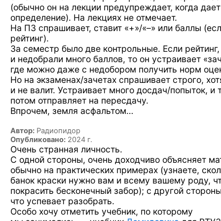
(обычно он на лекции предупреждает, когда дает
определение). На лекциях не отмечает.
На ПЗ спрашивает,
ставит «+»/«–»
или баллы (ес
рейтинг).
За семестр было две контрольные. Если рейтинг,
и недобрали много баллов, то он устраивает «зач
где можно даже с недобором получить норм оце
Но на экзаменах/зачетах спрашивает строго, хот
и не валит. Устраивает много досдач/попыток, и 
потом отправляет на пересдачу.
Впрочем, земля асфальтом…
Автор:
Радиопидор
Опубликовано:
2024 г.
Очень странная личность.
С одной стороны, очень доходчиво объясняет ма
обычно на практических примерах (узнаете, ско
банок краски нужно вам и всему вашему роду, ч
покрасить бесконечный забор); с другой стороны
что успевает разобрать.
Особо хочу отметить учебник, по которому