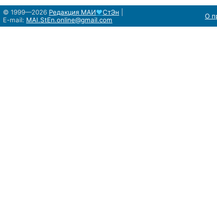
© 1999—2026
Редакция
МАИ
♥
СтЭн
|
О п
E-mail:
MAI.StEn.online@gmail.com