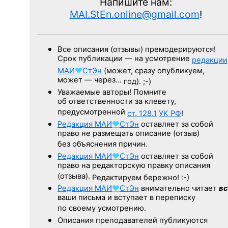
Напишите нам:
MAI.StEn.online@gmail.com
!
Все описания (отзывы) премодерируются!
Срок публикации — на усмотрение
редакции
МАИ
♥
СтЭн
(может, сразу опубликуем,
может — через…
год). ;-)
Уважаемые авторы! Помните
об ответственности за клевету,
предусмотренной
ст. 128.1
УК РФ
!
Редакция
МАИ
♥
СтЭн
оставляет за собой
право не размещать описание (отзыв)
без объяснения причин.
Редакция
МАИ
♥
СтЭн
оставляет за собой
право на редакторскую правку описания
(отзыва).
Редактируем бережно! :-)
Редакция
МАИ
♥
СтЭн
внимательно читает
вс
ваши письма и вступает в переписку
по своему усмотрению.
Описания преподавателей публикуются