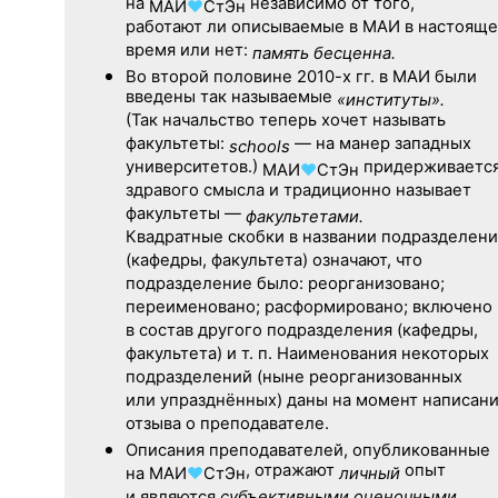
на
независимо от того,
МАИ
♥
СтЭн
работают ли описываемые в МАИ в настоящ
время или нет:
память бесценна.
Во второй половине
2010-х гг.
в МАИ были
введены так называемые
«институты».
(Так начальство теперь хочет называть
факультеты:
— на манер западных
schools
университетов.)
придерживаетс
МАИ
♥
СтЭн
здравого смысла и традиционно называет
факультеты —
факультетами.
Квадратные скобки в названии подразделени
(кафедры, факультета) означают, что
подразделение было: реорганизовано;
переименовано; расформировано; включено
в состав другого подразделения (кафедры,
факультета) и т. п. Наименования некоторых
подразделений (ныне реорганизованных
или упразднённых) даны на момент написан
отзыва о преподавателе.
Описания преподавателей, опубликованные
, отражают
опыт
на
МАИ
♥
СтЭн
личный
и являются
субъективными оценочными