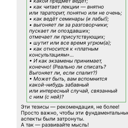
• какой предмет ведёт;
• как читает лекции — внятно
или тараторит, понятно или не очень;
• как ведёт семинары (и лабы!);
• выгоняет ли за разговорчики;
пускает ли опоздавших;
отмечает ли присутствующих;
• шутит или все время угрюм(а);
• как относится к «платным
консультациям»
…
• И как экзамены принимает,
конечно! (Реально ли списать?
Выгоняет ли, если спалит?)
• Может быть, вам вспомнится
какой-нибудь
забавный
или интересный случай, связанный
с ним (с ней)?
Эти тезисы — рекомендация, не более!
Просто важно, чтобы эти фундаментальны
аспекты были затронуты.
А так — развивайте мысль!