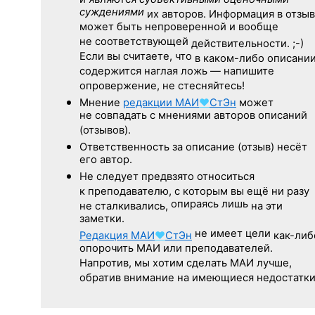
суждениями
их авторов. Информация в отзы
может быть непроверенной и вообще
не соответствующей
действительности. ;-)
Если вы считаете, что
в каком-либо описани
содержится наглая ложь — напишите
опровержение, не стесняйтесь!
Мнение
редакции
МАИ
♥
СтЭн
может
не совпадать с мнениями авторов описаний
(отзывов).
Ответственность
за описание
(отзыв) несёт
его автор.
Не следует
предвзято относиться
к преподавателю,
с которым
вы ещё
ни разу
опираясь лишь
не сталкивались,
на эти
заметки.
не имеет цели
Редакция
МАИ
♥
СтЭн
как-либ
опорочить МАИ или преподавателей.
Напротив, мы хотим сделать МАИ лучше,
обратив внимание на имеющиеся недостатки