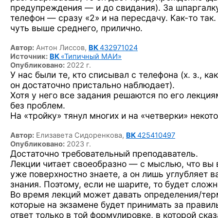
предупреждения — и до свидания). За шпаргалку
телефон — сразу «2» и на пересдачу.
Как-то так.
чуть выше среднего, прилично.
Автор:
Антон Лиссов,
ВК
432971024
Источник:
ВК
«Типичный МАИ»
Опубликовано:
2022 г.
У нас были те, кто списывал с телефона (х. з., как
он достаточно пристально наблюдает).
Хотя у него все задания решаются по его лекция
без проблем.
На «тройку» тянул многих и на «четверки» некот
Автор:
Елизавета Сидоренкова,
ВК
425410497
Опубликовано:
2023 г.
Достаточно требовательный преподаватель.
Лекции читает своеобразно — с мыслью, что вы 
уже поверхностно знаете, а он лишь углубляет 
знания. Поэтому, если не шарите, то будет сложн
Во время лекций может давать определения/тер
которые на экзамене будет принимать за прави
ответ только в той формулировке, в которой сказ