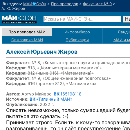
Вы здесь:
МАИ
♥
СтЭн
>
Про преподов
>
Факультет № 9
>
А. Ю. Жиров
Про преподов МАИ
Информбюро
Ландш
Символика МАИ
Публикации
МАИ
и 
Алексей Юрьевич Жиров
Факультет:
№ 8, «Компьютерные науки и прикладная мат
Кафедра:
813, «
[Компьютерная математика]
»
Кафедра:
812
(ныне 916)
, «
[Математика]
»
Факультет:
№ 9, «Общеинженерная подготовка»
Кафедра:
916 (прежде 812), «Математика»
Автор:
Артур Майерс,
ВК
165198118
Источник:
ВК
«Типичный МАИ»
Опубликовано:
2022 г.
Списать невозможно, только сумасшедший буде
пытаться это
сделать. :-)
Принимает строго. Если ты
к кому-то
поворачив
разговариваешь, то он даёт предупреждение (д