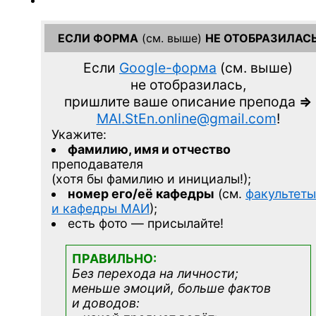
ЕСЛИ ФОРМА
(см. выше)
НЕ ОТОБРАЗИЛАС
Если
Google-форма
(см. выше)
не отобразилась,
пришлите ваше описание препода
=>
MAI.StEn.online@gmail.com
!
Укажите:
фамилию, имя и отчество
преподавателя
(хотя бы фамилию и инициалы!);
номер его/её кафедры
(см.
факультеты
и кафедры МАИ
);
есть фото — присылайте!
ПРАВИЛЬНО:
Без перехода на личности;
меньше эмоций, больше фактов
и доводов: