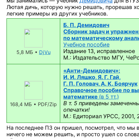
мы занимались — учебник
Демидовича
для ВТУЗ
Лютая дичь, которую нужно решать, прорешав х
легкие примеры из других учебников.
Б. П. Демидович
Сборник задач и упражне
по математическому анали
Учебное пособие
Издание 13, исправленное
5,8 МБ •
DjVu
М.: Издательство МГУ, ЧеРо
«Анти-Демидович»:
И. И. Ляшко, Я. Г. Гай,
Г. П. Головач, А. К. Боярчук
Справочное пособие по в
математике
(в 5 тт.)
В т. 5 приведены замеченн
168,4 МБ • PDF/Zip
опечатки!
М.: Едиториал УРСС, 2001, 
На последнее ПЗ он пришел, посмотрел, что мы
ничего не можем решить, и просто ушел со слов