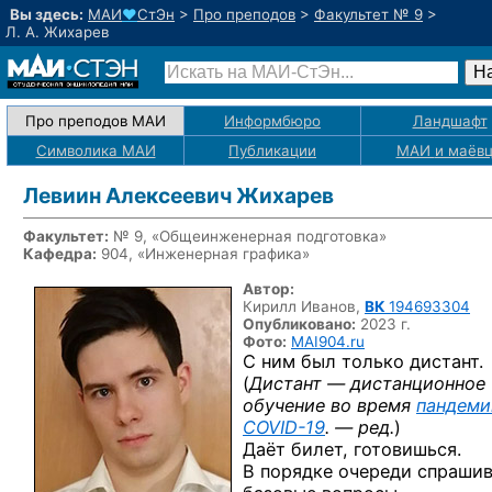
Вы здесь:
МАИ
♥
СтЭн
>
Про преподов
>
Факультет № 9
>
Л. А. Жихарев
Про преподов МАИ
Информбюро
Ландшафт
Символика МАИ
Публикации
МАИ
и маёв
Левиин Алексеевич Жихарев
Факультет:
№ 9, «Общеинженерная подготовка»
Кафедра:
904, «Инженерная графика»
Автор:
Кирилл Иванов,
ВК
194693304
Опубликовано:
2023 г.
Фото:
MAI904.ru
С ним был только дистант.
(
Дистант — дистанционное
обучение во время
пандеми
COVID-19
. — ред.
)
Даёт билет, готовишься.
В порядке очереди спраши