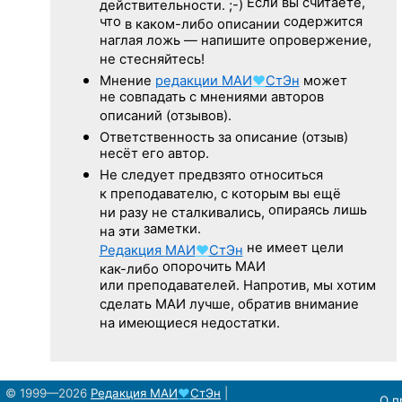
Если вы считаете,
действительности. ;-)
что
содержится
в каком-либо описании
наглая ложь — напишите опровержение,
не стесняйтесь!
Мнение
редакции
МАИ
♥
СтЭн
может
не совпадать с мнениями авторов
описаний (отзывов).
Ответственность
за описание
(отзыв)
несёт его автор.
Не следует
предвзято относиться
к преподавателю,
с которым
вы ещё
опираясь лишь
ни разу
не сталкивались,
заметки.
на эти
не имеет цели
Редакция
МАИ
♥
СтЭн
опорочить МАИ
как-либо
или преподавателей. Напротив, мы хотим
сделать МАИ лучше, обратив внимание
на имеющиеся недостатки.
© 1999—2026
Редакция
МАИ
♥
СтЭн
|
О п