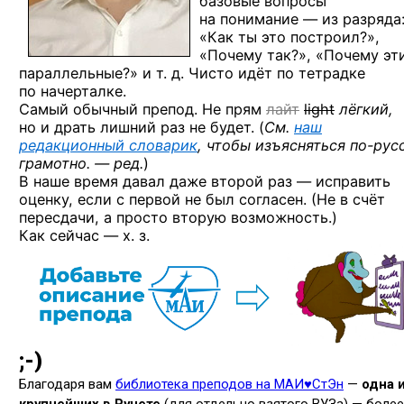
базовые вопросы
на понимание — из разряда
«Как ты это построил?»,
«Почему так?», «Почему эт
параллельные?» и т. д. Чисто идёт по тетрадке
по начерталке.
Самый обычный препод. Не прям
лайт
light
лёгкий,
но и драть лишний раз не будет. (
См.
наш
редакционный словарик
, чтобы изъясняться
по-рус
грамотно. — ред.
)
В наше время давал даже второй раз — исправить
оценку, если с первой не был согласен. (Не в счёт
пересдачи, а просто вторую возможность.)
Как сейчас — х. з.