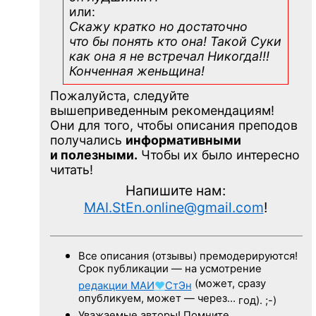
или:
Скажу кратко но достаточно
что бы понять кто она! Такой Суки
как она я не встречал Никогда!!!
Конченная
женьщина!
Пожалуйста, следуйте
вышеприведенным рекомендациям!
Они для того, чтобы описания преподов
получались
информативными
и полезными.
Чтобы их было интересно
читать!
Напишите нам:
MAI.StEn.online@gmail.com
!
Все описания (отзывы) премодерируются!
Срок публикации — на усмотрение
(может, сразу
редакции
МАИ
♥
СтЭн
опубликуем, может — через…
год). ;-)
Уважаемые авторы! Помните