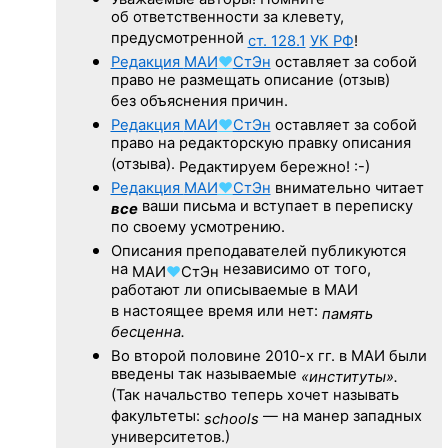
об ответственности за клевету,
предусмотренной
ст. 128.1
УК РФ
!
Редакция
МАИ
♥
СтЭн
оставляет за собой
право не размещать описание (отзыв)
без объяснения причин.
Редакция
МАИ
♥
СтЭн
оставляет за собой
право на редакторскую правку описания
(отзыва).
Редактируем бережно! :-)
Редакция
МАИ
♥
СтЭн
внимательно читает
ваши письма и вступает в переписку
все
по своему усмотрению.
Описания преподавателей публикуются
на
независимо от того,
МАИ
♥
СтЭн
работают ли описываемые в МАИ
в настоящее время или нет:
память
бесценна.
Во второй половине
2010-х гг.
в МАИ были
введены так называемые
«институты».
(Так начальство теперь хочет называть
факультеты:
— на манер западных
schools
университетов.)