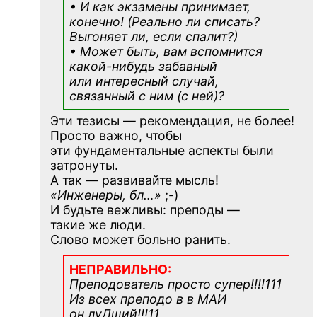
• И как экзамены принимает,
конечно! (Реально ли списать?
Выгоняет ли, если спалит?)
• Может быть, вам вспомнится
какой-нибудь
забавный
или интересный случай,
связанный с ним (с ней)?
Эти тезисы — рекомендация, не более!
Просто важно, чтобы
эти фундаментальные аспекты были
затронуты.
А так — развивайте мысль!
«Инженеры, бл…»
;-)
И будьте вежливы: преподы —
такие же люди.
Слово может больно ранить.
НЕПРАВИЛЬНО:
Преподователь просто супер!!!!111
Из всех преподо в в МАИ
он луДший!!!11