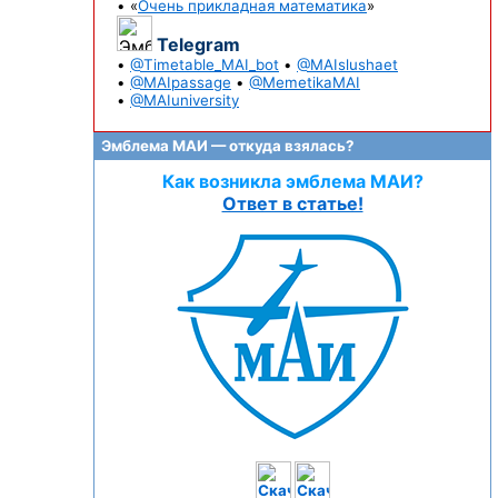
• «
Очень прикладная математика
»
Telegram
•
@Timetable_MAI_bot
•
@MAIslushaet
•
@MAIpassage
•
@MemetikaMAI
•
@MAIuniversity
Эмблема МАИ — откуда взялась?
Как возникла эмблема МАИ?
Ответ в статье!