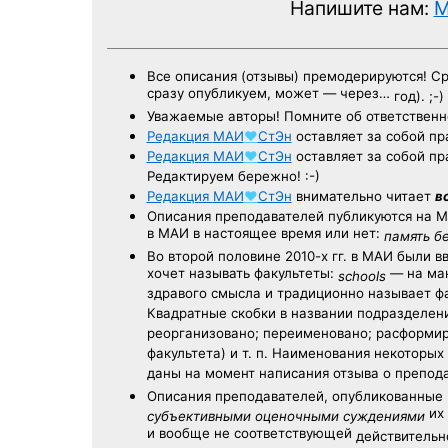
Напишите нам:
M
Все описания (отзывы) премодерируются! С
сразу опубликуем, может — через…
год). ;-)
Уважаемые авторы! Помните об ответственн
Редакция
МАИ
♥
СтЭн
оставляет за собой пр
Редакция
МАИ
♥
СтЭн
оставляет за собой пр
Редактируем бережно! :-)
Редакция
МАИ
♥
СтЭн
внимательно читает
в
Описания преподавателей публикуются на
М
в МАИ в настоящее время или нет:
память б
Во второй половине
2010-х гг.
в МАИ были в
хочет называть факультеты:
— на ман
schools
здравого смысла и традиционно называет 
Квадратные скобки в названии подразделени
реорганизовано; переименовано; расформир
факультета) и т. п. Наименования некоторы
даны на момент написания отзыва о препод
Описания преподавателей, опубликованные
их 
субъективными оценочными суждениями
и вообще не соответствующей
действительно