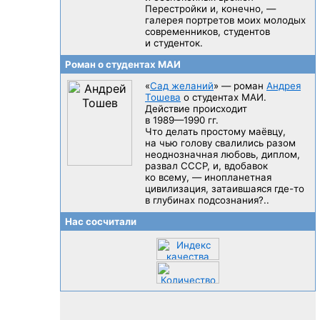
Перестройки и, конечно, —
галерея портретов моих молодых
современников, студентов
и студенток.
Роман о студентах МАИ
«
Сад желаний
» — роман
Андрея
Тошева
о студентах МАИ.
Действие происходит
в 1989—1990 гг.
Что делать простому маёвцу,
на чью голову свалились разом
неоднозначная любовь, диплом,
развал CCCP, и, вдобавок
ко всему, — инопланетная
цивилизация, затаившаяся
где-то
в глубинах подсознания?..
Нас сосчитали