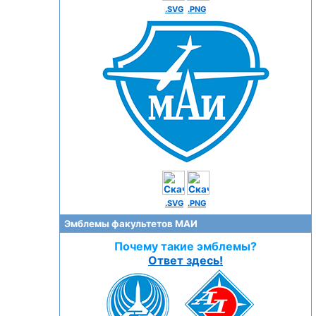
.SVG
.PNG
.SVG
.PNG
Эмблемы факультетов МАИ
Почему такие эмблемы?
Ответ здесь!