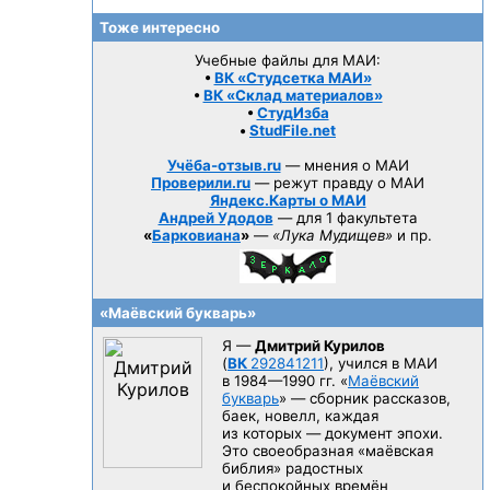
Тоже интересно
Учебные файлы для МАИ:
•
ВК «Студсетка МАИ»
•
ВК «Склад материалов»
•
СтудИзба
•
StudFile.net
Учёба-отзыв.ru
— мнения о МАИ
Проверили.ru
— режут правду о МАИ
Яндекс.Карты о МАИ
Андрей Удодов
— для 1 факультета
«
Барковиана
»
—
«Лука Мудищев»
и пр.
«Маёвский букварь»
Я —
Дмитрий Курилов
(
ВК
292841211
), учился в МАИ
в 1984—1990 гг.
«
Маёвский
букварь
» — сборник рассказов,
баек, новелл, каждая
из которых — документ эпохи.
Это своеобразная «маёвская
библия» радостных
и беспокойных времён