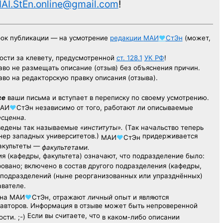
AI.StEn.online@gmail.com
!
рок публикации — на усмотрение
редакции
МАИ
♥
СтЭн
(может,
ости за клевету, предусмотренной
ст. 128.1
УК РФ
!
аво не размещать описание (отзыв) без объяснения причин.
аво на редакторскую правку описания (отзыва).
се
ваши письма и вступает в переписку по своему усмотрению.
АИ
♥
СтЭн
независимо от того, работают ли описываемые
есценна.
ведены так называемые
«институты».
(Так начальство теперь
ер западных университетов.)
придерживается
МАИ
♥
СтЭн
факультеты —
факультетами.
я (кафедры, факультета) означают, что подразделение было:
овано; включено в состав другого подразделения (кафедры,
х подразделений (ныне реорганизованных или упразднённых)
авателе.
на
МАИ
♥
СтЭн
, отражают
личный
опыт
и являются
авторов. Информация в отзыве может быть непроверенной
Если вы считаете, что
сти. ;-)
в каком-либо описании