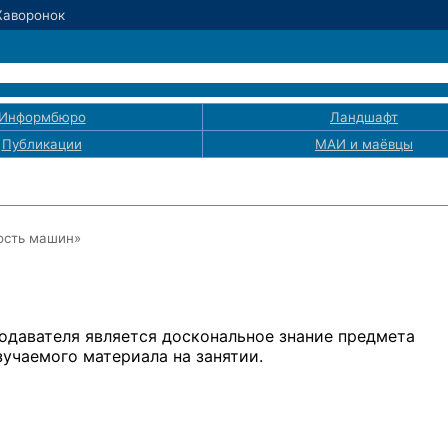
Жаворонок
Информбюро
Ландшафт
Публикации
МАИ
и маёвцы
ость машин»
одавателя является доскональное знание предмета
зучаемого материала на занятии.