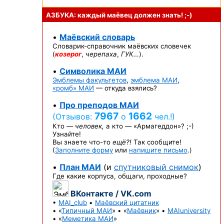
АЗБУКА: каждый маёвец должен
знать! ;-)
•
Маёвский словарь
Словарик-справочник
маёвских словечек
(
козерог
,
черепаха
,
ГУК…
).
•
Символика МАИ
Эмблемы факультетов
,
эмблема МАИ
,
«ромб» МАИ
— откуда взялись?
•
Про преподов МАИ
7967
1662
(Отзывов:
о
чел.!)
Кто —
человек,
а кто —
«Армагеддон»? ;-)
Узнайте!
Вы знаете
что-то
ещё?!
Так сообщите!
(
Заполните форму
или
напишите письмо
.)
•
План МАИ
(и
спутниковый снимок
)
Где какие корпуса, общаги, проходные?
ВКонтакте / VK.com
•
MAI_club
•
Маёвский цитатник
• «
Типичный МАИ
» • «
Маёвник
» •
MAIuniversity
• «
Меметика МАИ
»