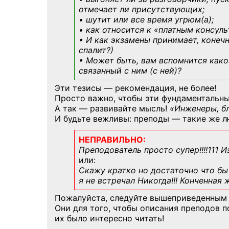
отмечает ли присутствующих;
• шутит или все время угрюм(а);
• как относится к «платным консул
• И как экзамены принимает, конечн
спалит?)
• Может быть, вам вспомнится
како
связанный с ним (с ней)?
Эти тезисы — рекомендация, не более!
Просто важно, чтобы эти фундаментальны
А так — развивайте мысль!
«Инженеры, б
И будьте вежливы: преподы — такие же л
НЕПРАВИЛЬНО:
Преподователь просто супер!!!!111 И
или:
Скажу кратко но достаточно что бы 
я не встречал Никогда!!! Конченная
Пожалуйста, следуйте вышеприведенным
Они для того, чтобы описания преподов 
их было интересно читать!