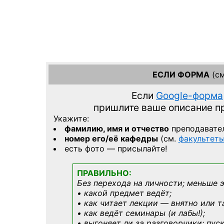
ЕСЛИ ФОРМА
(см
Если
Google-форма
пришлите ваше описание 
Укажите:
фамилию, имя и отчество
преподавате
номер его/её кафедры
(см.
факультет
есть фото — присылайте!
ПРАВИЛЬНО:
Без перехода на личности; меньше 
• какой предмет ведёт;
• как читает лекции — внятно или т
• как ведёт семинары (и лабы!);
• выгоняет ли за разговорчики; пус