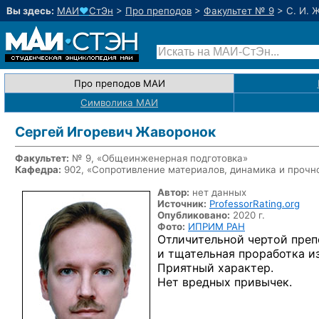
Вы здесь:
МАИ
♥
СтЭн
>
Про преподов
>
Факультет № 9
>
С. И. 
Про преподов МАИ
Символика МАИ
Сергей Игоревич Жаворонок
Факультет:
№ 9, «Общеинженерная подготовка»
Кафедра:
902, «Сопротивление материалов, динамика и прочн
Автор:
нет данных
Источник:
ProfessorRating.org
Опубликовано:
2020 г.
Фото:
ИПРИМ РАН
Отличительной чертой преп
и тщательная проработка и
Приятный характер.
Нет вредных привычек.