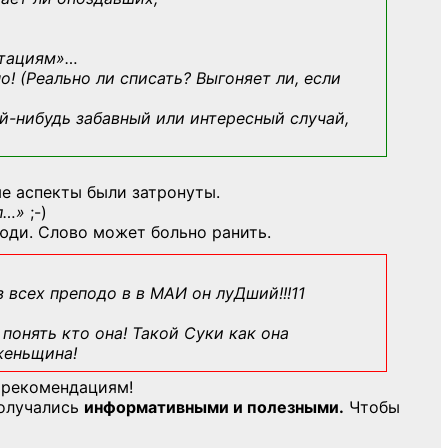
ьтациям»
…
о! (Реально ли списать? Выгоняет ли, если
й-нибудь
забавный или интересный случай,
е аспекты были затронуты.
л…»
;-)
юди. Слово может больно ранить.
з всех преподо в в МАИ он луДший!!!11
понять кто она! Такой Суки как она
женьщина!
 рекомендациям!
получались
информативными и полезными.
Чтобы