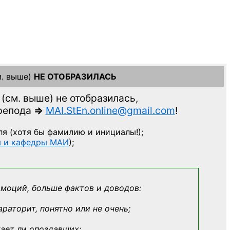
. выше)
НЕ ОТОБРАЗИЛАСЬ
(см. выше)
не отобразилась,
препода
=>
MAI.StEn.online@gmail.com
!
ля
(хотя бы фамилию и инициалы!);
ы и кафедры МАИ
);
эмоций, больше фактов и доводов:
араторит, понятно или не очень;
кает ли опоздавших;