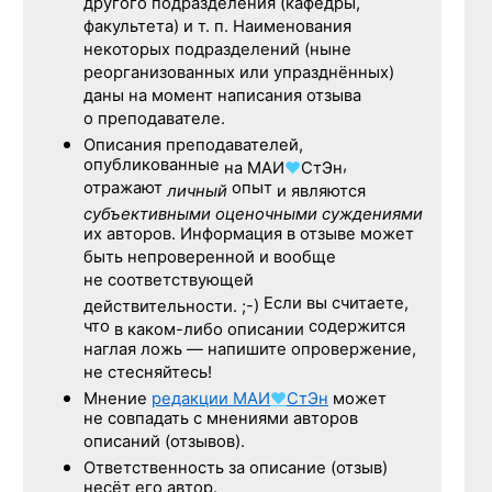
другого подразделения (кафедры,
факультета) и т. п. Наименования
некоторых подразделений (ныне
реорганизованных или упразднённых)
даны на момент написания отзыва
о преподавателе.
Описания преподавателей,
опубликованные
,
на
МАИ
♥
СтЭн
отражают
опыт
личный
и являются
субъективными оценочными суждениями
их авторов. Информация в отзыве может
быть непроверенной и вообще
не соответствующей
Если вы считаете,
действительности. ;-)
что
содержится
в каком-либо описании
наглая ложь — напишите опровержение,
не стесняйтесь!
Мнение
редакции
МАИ
♥
СтЭн
может
не совпадать с мнениями авторов
описаний (отзывов).
Ответственность
за описание
(отзыв)
несёт его автор.