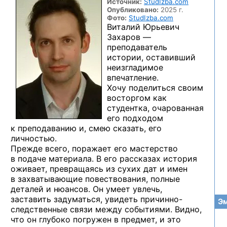
Источник:
StudIzba.com
Опубликовано:
2025 г.
Фото:
StudIzba.com
Виталий Юрьевич
Захаров —
преподаватель
истории, оставивший
неизгладимое
впечатление.
Хочу поделиться своим
восторгом как
студентка, очарованная
его подходом
к преподаванию и, смею сказать, его
личностью.
Прежде всего, поражает его мастерство
в подаче материала. В его рассказах история
оживает, превращаясь из сухих дат и имен
в захватывающие повествования, полные
деталей и нюансов. Он умеет увлечь,
заставить задуматься, увидеть причинно-
Эм
следственные связи между событиями. Видно,
что он глубоко погружен в предмет, и это