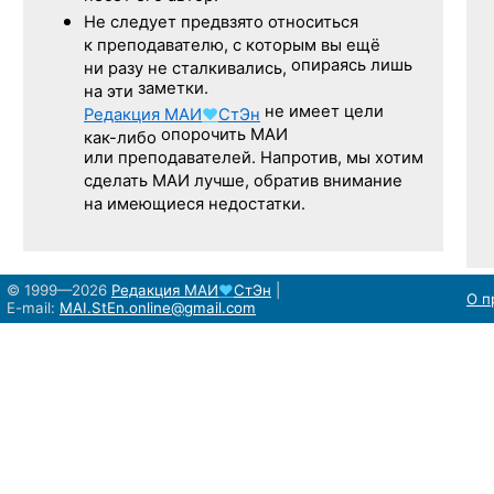
Не следует
предвзято относиться
к преподавателю,
с которым
вы ещё
опираясь лишь
ни разу
не сталкивались,
заметки.
на эти
не имеет цели
Редакция
МАИ
♥
СтЭн
опорочить МАИ
как-либо
или преподавателей. Напротив, мы хотим
сделать МАИ лучше, обратив внимание
на имеющиеся недостатки.
© 1999—2026
Редакция
МАИ
♥
СтЭн
|
О п
E-mail:
MAI.StEn.online@gmail.com