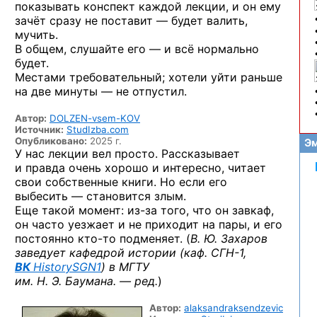
показывать конспект каждой лекции, и он ему
зачёт сразу не поставит — будет валить,
мучить.
В общем, слушайте его — и всё нормально
будет.
Местами требовательный; хотели уйти раньше
на две минуты — не отпустил.
Автор:
DOLZEN-vsem-KOV
Источник:
StudIzba.com
Опубликовано:
2025 г.
Эм
У нас лекции вел просто. Рассказывает
и правда очень хорошо и интересно, читает
свои собственные книги. Но если его
выбесить — становится злым.
Еще такой момент:
из-за
того, что он завкаф,
он часто уезжает и не приходит на пары, и его
постоянно
кто-то
подменяет. (
В. Ю. Захаров
заведует кафедрой истории
(каф. СГН-1,
ВК
HistorySGN1
)
в МГТУ
им. Н. Э. Баумана. — ред.
)
Автор:
alaksandraksendzevic