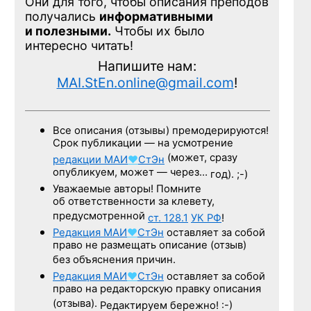
Они для того, чтобы описания преподов
получались
информативными
и полезными.
Чтобы их было
интересно читать!
Напишите нам:
MAI.StEn.online@gmail.com
!
Все описания (отзывы) премодерируются!
Срок публикации — на усмотрение
(может, сразу
редакции
МАИ
♥
СтЭн
опубликуем, может — через…
год). ;-)
Уважаемые авторы! Помните
об ответственности за клевету,
предусмотренной
ст. 128.1
УК РФ
!
Редакция
МАИ
♥
СтЭн
оставляет за собой
право не размещать описание (отзыв)
без объяснения причин.
Редакция
МАИ
♥
СтЭн
оставляет за собой
право на редакторскую правку описания
(отзыва).
Редактируем бережно! :-)