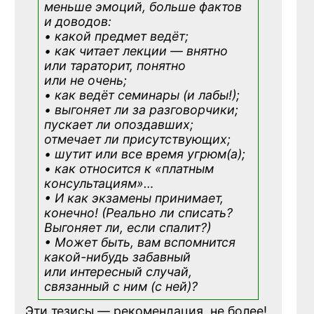
меньше эмоций, больше фактов
и доводов:
• какой предмет ведёт;
• как читает лекции — внятно
или тараторит, понятно
или не очень;
• как ведёт семинары (и лабы!);
• выгоняет ли за разговорчики;
пускает ли опоздавших;
отмечает ли присутствующих;
• шутит или все время угрюм(а);
• как относится к «платным
консультациям»
…
• И как экзамены принимает,
конечно! (Реально ли списать?
Выгоняет ли, если спалит?)
• Может быть, вам вспомнится
какой-нибудь
забавный
или интересный случай,
связанный с ним (с ней)?
Эти тезисы — рекомендация, не более!