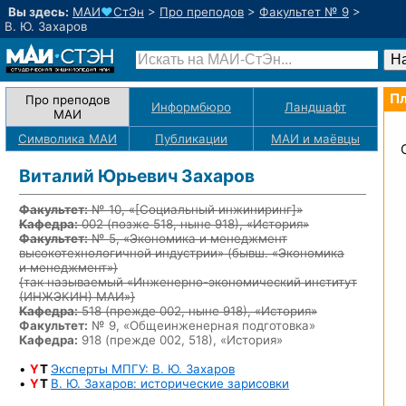
Вы здесь:
МАИ
♥
СтЭн
>
Про преподов
>
Факультет № 9
>
В. Ю. Захаров
Пл
Про преподов
Информбюро
Ландшафт
МАИ
Символика МАИ
Публикации
МАИ
и маёвцы
Виталий Юрьевич Захаров
Факультет:
№ 10, «
[Социальный инжиниринг]
»
Кафедра:
002
(позже 518, ныне 918)
, «История»
Факультет:
№ 5, «Экономика и менеджмент
высокотехнологичной индустрии» (бывш. «Экономика
и менеджмент»)
{так называемый «Инженерно-экономический институт
(ИНЖЭКИН) МАИ»}
Кафедра:
518
(прежде 002, ныне 918)
, «История»
Факультет:
№ 9, «Общеинженерная подготовка»
Кафедра:
918 (прежде 002, 518), «История»
•
Y
T
Эксперты МПГУ: В. Ю. Захаров
•
Y
T
В. Ю. Захаров: исторические зарисовки