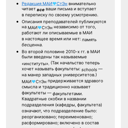
Редакция
МАИ
♥
СтЭн
внимательно
читает
ваши письма и вступает
все
в переписку по своему усмотрению.
Описания преподавателей публикуются
на
независимо от того,
МАИ
♥
СтЭн
работают ли описываемые в МАИ
в настоящее время или нет:
память
бесценна.
Во второй половине
2010-х гг.
в МАИ
были введены так называемые
(Так начальство теперь
«институты».
хочет называть факультеты:
—
schools
на манер западных университетов.)
придерживается здравого
МАИ
♥
СтЭн
смысла и традиционно называет
факультеты —
факультетами.
Квадратные скобки в названии
подразделения (кафедры, факультета)
означают, что подразделение было:
реорганизовано; переименовано;
расформировано; включено в состав