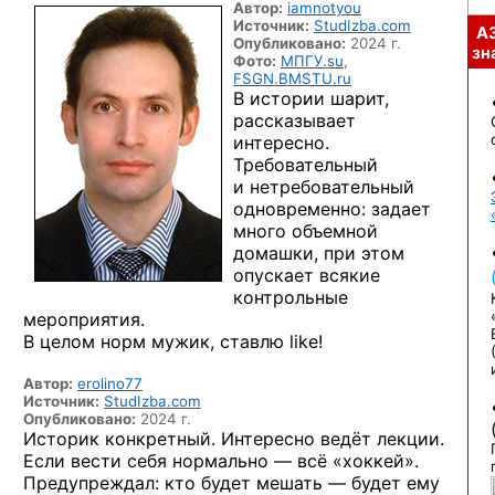
Автор:
iamnotyou
Источник:
StudIzba.com
А
Опубликовано:
2024 г.
зна
Фото:
МПГУ.su
,
FSGN.BMSTU.ru
В истории шарит,
рассказывает
интересно.
Требовательный
и нетребовательный
одновременно: задает
много объемной
домашки, при этом
опускает всякие
контрольные
мероприятия.
В целом норм мужик, ставлю like!
Автор:
erolino77
Источник:
StudIzba.com
Опубликовано:
2024 г.
Историк конкретный. Интересно ведёт лекции.
Если вести себя нормально — всё «хоккей».
Предупреждал: кто будет мешать — будет ему