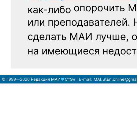
опорочить 
как-либо
или преподавателей. 
сделать МАИ лучше, 
на имеющиеся недост
© 1999—2026
Редакция
МАИ
♥
СтЭн
|
E-mail:
MAI.StEn.online@gma