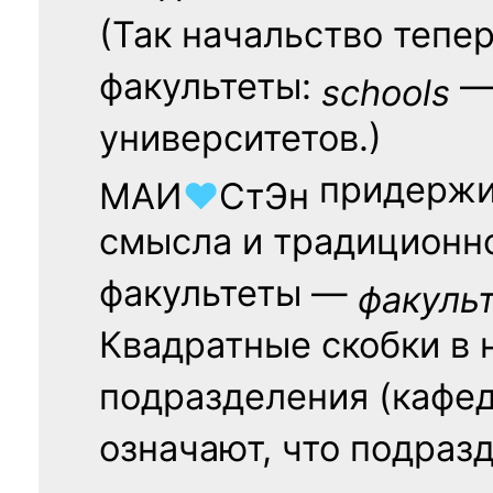
(Так начальство тепе
факультеты:
— 
schools
университетов.)
придержи
МАИ
♥
СтЭн
смысла и традиционн
факультеты —
факуль
Квадратные скобки в 
подразделения (кафед
означают, что подраз