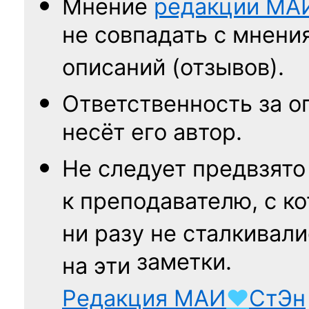
Мнение
редакции
МА
не совпадать с мнени
описаний (отзывов).
Ответственность
за о
несёт его автор.
Не следует
предвзято
к преподавателю,
с к
ни разу
не сталкивали
заметки.
на эти
Редакция
МАИ
♥
СтЭн