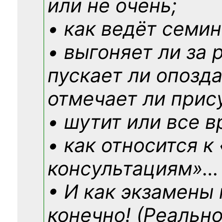
или не очень;
• как ведёт семин
• выгоняет ли за 
пускает ли опозд
отмечает ли прис
• шутит или все в
• как относится к
консультациям»
…
• И как экзамены
конечно! (Реально