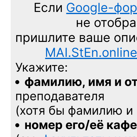
Если
Google-фо
не отобра
пришлите ваше оп
MAI.StEn.onlin
Укажите:
фамилию, имя и о
преподавателя
(хотя бы фамилию и 
номер его/её каф