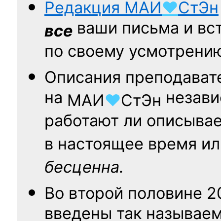
Редакция
МАИ
♥
СтЭн
ваши письма и вст
все
по своему усмотрени
Описания преподават
на
независ
МАИ
♥
СтЭн
работают ли описыва
в настоящее время ил
бесценна.
Во второй половине
2
введены так называе