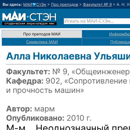
Вы здесь:
МАИ
♥
СтЭн
>
Про преподов
>
Факультет № 9
>
А. Н. 
Про преподов МАИ
Информбю
Символика МАИ
Публикац
Алла Николаевна Ульяш
Факультет:
№ 9, «Общеинженерн
Кафедра:
902, «Сопротивление 
и прочность машин»
Автор:
марм
Опубликовано:
2010 г.
М-м…
Неоднозначный пре