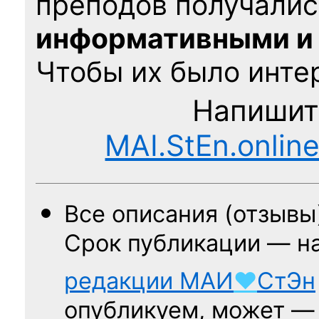
преподов получалис
информативными и
Чтобы их было интер
Напишит
MAI.StEn.onlin
Все описания (отзывы
Срок публикации — н
редакции
МАИ
♥
СтЭн
опубликуем, может 