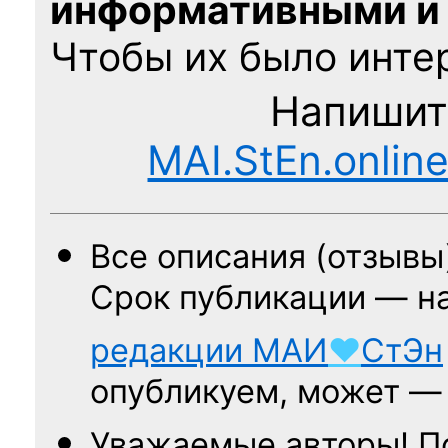
информативными и
Чтобы их было интер
Напишит
MAI.StEn.onlin
Все описания (отзывы
Срок публикации — н
редакции
МАИ
♥
СтЭн
опубликуем, может 
Уважаемые авторы! П