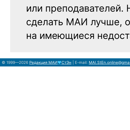
или преподавателей. 
сделать МАИ лучше, 
на имеющиеся недост
© 1999—2026
Редакция
МАИ
♥
СтЭн
|
E-mail:
MAI.StEn.online@gma