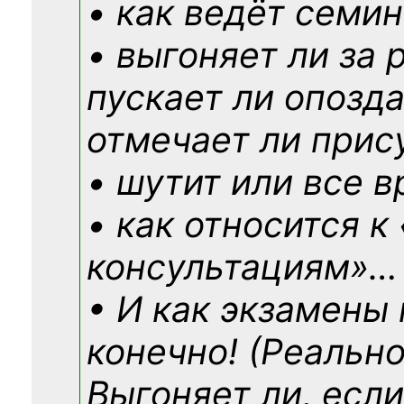
• как ведёт семин
• выгоняет ли за 
пускает ли опозд
отмечает ли прис
• шутит или все в
• как относится к
консультациям»
…
• И как экзамены
конечно! (Реально
Выгоняет ли, если