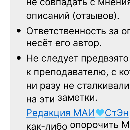
не совпадать с мнени
описаний (отзывов).
Ответственность
за о
несёт его автор.
Не следует
предвзято
к преподавателю,
с к
ни разу
не сталкивали
заметки.
на эти
Редакция
МАИ
♥
СтЭн
опорочить 
как-либо