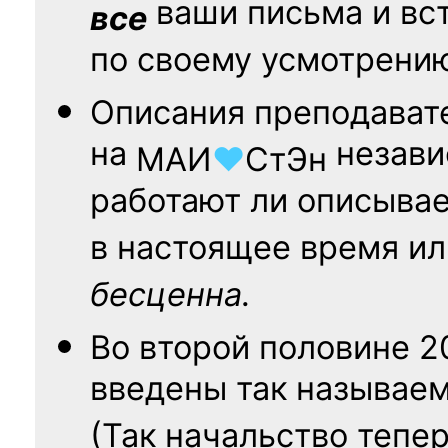
ваши письма и вст
все
по своему усмотрени
Описания преподават
на
независ
МАИ
♥
СтЭн
работают ли описыва
в настоящее время ил
бесценна.
Во второй половине
2
введены так называе
(Так начальство тепе