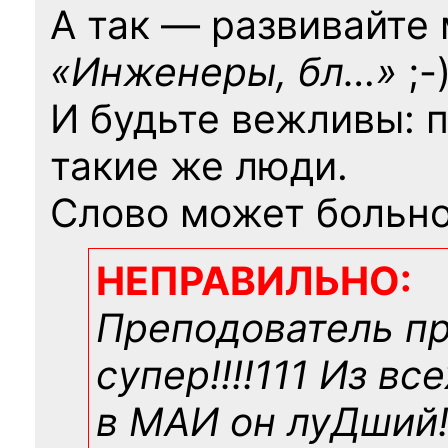
А так — развивайте
«Инженеры, бл…»
;-
И будьте вежливы: 
такие же люди.
Слово может больно
НЕПРАВИЛЬНО:
Преподователь п
супер!!!!111 Из вс
в МАИ он луДший!!