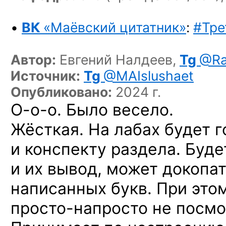
•
ВК
«Маёвский цитатник»
:
#Тре
Автор:
Евгений Налдеев,
Tg
@Ra
Источник:
Tg
@MAIslushaet
Опубликовано:
2024 г.
О-о-о.
Было весело.
Жёсткая. На лабах будет г
и конспекту раздела. Буд
и их вывод, может докопа
написанных букв. При это
просто-напросто
не посмо