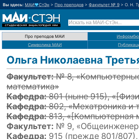
Вы здесь:
МАИ
♥
СтЭн
>
Про преподов
>
Факультет № 9
>
О. Н. 
Про преподов МАИ
Информбю
Символика МАИ
Публикац
Ольга Николаевна Треть
Факультет:
№ 8, «Компьютерные
математика»
Кафедра:
801
(ныне 915)
, «
[Физи
Кафедра:
802, «Мехатроника и 
Кафедра:
813, «
[Компьютерная 
Факультет:
№ 9, «Общеинженерн
Кафедра:
915 (прежде 801/807),