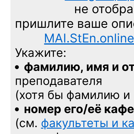
не отобра
пришлите ваше оп
MAI.StEn.onlin
Укажите:
фамилию, имя и о
преподавателя
(хотя бы фамилию и 
номер его/её каф
(см.
факультеты и 