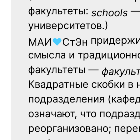
факультеты:
— 
schools
университетов.)
придержи
МАИ
♥
СтЭн
смысла и традиционн
факультеты —
факуль
Квадратные скобки в 
подразделения (кафед
означают, что подраз
реорганизовано; пере