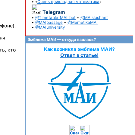
• «
Очень прикладная математика
»
Telegram
•
@Timetable_MAI_bot
•
@MAIslushaet
•
@MAIpassage
•
@MemetikaMAI
ефоне).
•
@MAIuniversity
ня
Эмблема МАИ — откуда взялась?
Как возникла эмблема МАИ?
ть, кто
Ответ в статье!