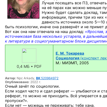
Лучше посещать все ПЗ, отвечать
на её парах как можно меньше пут
Нужно будет сделать доклад, та
информации, причем три из них «
давность источника около
5—10 л
быть психологии, иначе она развернёт и не примет 
Вот как она нам отвечала на наш доклад:
«Ярослав, 
источниковая база несколько устарела, в дальнейш
к литературе в социогуманитарном блоке дисциплин.
Е. М. Токарева
Социология
(конспект ле
М.: МИЭМП, 2005
0,4 МБ • PDF
Автор:
Npc Arkady,
ВК
520964972
Опубликовано:
2022 г.
Очный зачёт по социологии.
Если ходил часто и сдал реферат — улыбаются и ста
реферат, то можно не приходить. Всё упирается в д
пропуски?».
Если нет — можешь не переживать: тебе хана.