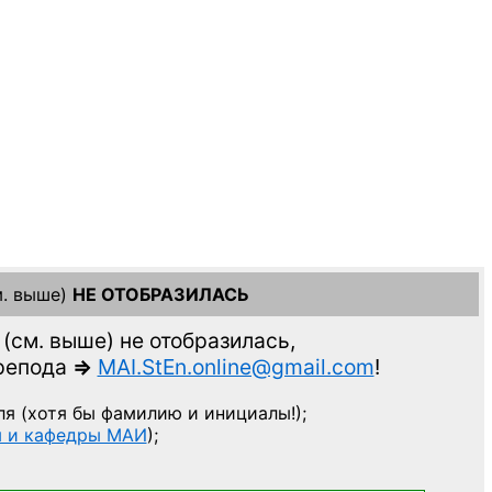
. выше)
НЕ ОТОБРАЗИЛАСЬ
(см. выше)
не отобразилась,
препода
=>
MAI.StEn.online@gmail.com
!
ля
(хотя бы фамилию и инициалы!);
ы и кафедры МАИ
);