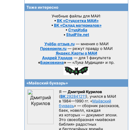
Тоже интересно
Учебные файлы для МАИ:
•
ВК «Студсетка МАИ»
•
ВК «Склад материалов»
•
СтудИзба
•
StudFile.net
Учёба-отзыв.ru
— мнения о МАИ
Проверили.ru
— режут правду о МАИ
Яндекс.Карты о МАИ
Андрей Удодов
— для 1 факультета
«
Барковиана
»
—
«Лука Мудищев»
и пр.
«Маёвский букварь»
Я —
Дмитрий Курилов
(
ВК
292841211
), учился в МАИ
в 1984—1990 гг.
«
Маёвский
букварь
» — сборник рассказов,
баек, новелл, каждая
из которых — документ эпохи.
Это своеобразная «маёвская
библия» радостных
и беспокойных времён