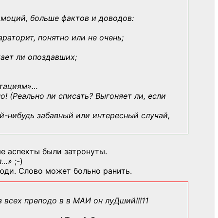
эмоций, больше фактов и доводов:
араторит, понятно или не очень;
кает ли опоздавших;
ьтациям»
…
о! (Реально ли списать? Выгоняет ли, если
й-нибудь
забавный или интересный случай,
е аспекты были затронуты.
л…»
;-)
юди. Слово может больно ранить.
з всех преподо в в МАИ он луДший!!!11