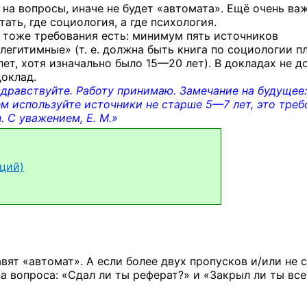
 на вопросы, иначе не будет «автомата». Ещё очень ва
ать, где социология, а где психология.
м тоже требования есть: минимум пять источников
легитимные» (т. е. должна быть книга по социологии п
ет,
хотя изначально было
15—20 лет).
В докладах не д
доклад.
здравствуйте. Работу принимаю. Замечание на будущее:
ем используйте источники не старше
5—7 лет,
это треб
 С уважением, Е. М.»
кций)
вят «автомат». А если более двух пропусков и/или не 
ва вопроса: «Сдал ли ты реферат?» и «Закрыл ли ты все