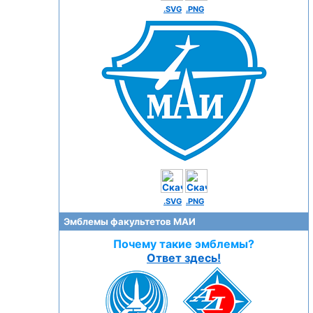
.SVG
.PNG
.SVG
.PNG
Эмблемы факультетов МАИ
Почему такие эмблемы?
Ответ здесь!