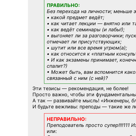
ПРАВИЛЬНО:
Без перехода на личности; меньше 
• какой предмет ведёт;
• как читает лекции — внятно или т
• как ведёт семинары (и лабы!);
• выгоняет ли за разговорчики; пус
отмечает ли присутствующих;
• шутит или все время угрюм(а);
• как относится к «платным консул
• И как экзамены принимает, конечн
спалит?)
• Может быть, вам вспомнится
како
связанный с ним (с ней)?
Эти тезисы — рекомендация, не более!
Просто важно, чтобы эти фундаментальны
А так — развивайте мысль!
«Инженеры, б
И будьте вежливы: преподы — такие же л
НЕПРАВИЛЬНО:
Преподователь просто супер!!!!111 И
или: