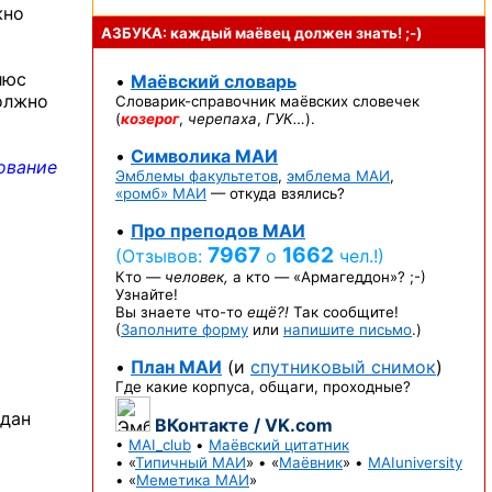
жно
АЗБУКА: каждый маёвец должен
знать! ;-)
люс
•
Маёвский словарь
олжно
Словарик-справочник
маёвских словечек
(
козерог
,
черепаха
,
ГУК…
).
•
Символика МАИ
ование
Эмблемы факультетов
,
эмблема МАИ
,
«ромб» МАИ
— откуда взялись?
•
Про преподов МАИ
7967
1662
(Отзывов:
о
чел.!)
Кто —
человек,
а кто —
«Армагеддон»? ;-)
Узнайте!
Вы знаете
что-то
ещё?!
Так сообщите!
(
Заполните форму
или
напишите письмо
.)
•
План МАИ
(и
спутниковый снимок
)
Где какие корпуса, общаги, проходные?
сдан
ВКонтакте / VK.com
•
MAI_club
•
Маёвский цитатник
• «
Типичный МАИ
» • «
Маёвник
» •
MAIuniversity
• «
Меметика МАИ
»