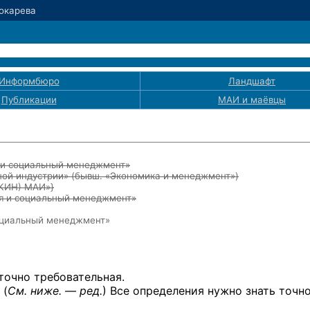
Токарева
Информбюро
Ландшафт
Публикации
МАИ
и маёвцы
я и социальный менеджмент»
ой индустрии» (бывш. «Экономика и менеджмент»)
ЭКИН) МАИ»}
ия и социальный менеджмент»
социальный менеджмент»
точно требовательная.
 (
См. ниже. — ред.
) Все определения нужно знать точно