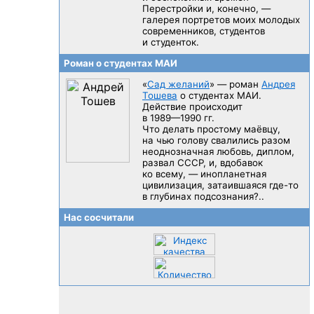
Перестройки и, конечно, —
галерея портретов моих молодых
современников, студентов
и студенток.
Роман о студентах МАИ
«
Сад желаний
» — роман
Андрея
Тошева
о студентах МАИ.
Действие происходит
в 1989—1990 гг.
Что делать простому маёвцу,
на чью голову свалились разом
неоднозначная любовь, диплом,
развал CCCP, и, вдобавок
ко всему, — инопланетная
цивилизация, затаившаяся
где-то
в глубинах подсознания?..
Нас сосчитали