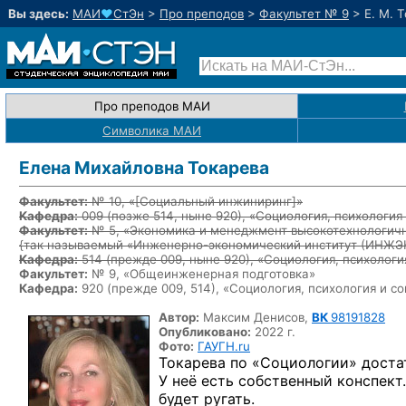
Вы здесь:
МАИ
♥
СтЭн
>
Про преподов
>
Факультет № 9
>
Е. М. 
Про преподов МАИ
Символика МАИ
Елена Михайловна Токарева
Факультет:
№ 10, «
[Социальный инжиниринг]
»
Кафедра:
009
(позже 514, ныне 920)
, «Социология, психологи
Факультет:
№ 5, «Экономика и менеджмент высокотехнологичн
{так называемый «Инженерно-экономический институт (ИНЖ
Кафедра:
514
(прежде 009, ныне 920)
, «Социология, психолог
Факультет:
№ 9, «Общеинженерная подготовка»
Кафедра:
920 (прежде 009, 514), «Социология, психология и 
Автор:
Максим Денисов,
ВК
98191828
Опубликовано:
2022 г.
Фото:
ГАУГН.ru
Токарева по «Социологии» доста
У неё есть собственный конспект.
будет ругать.