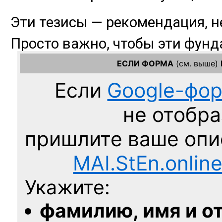
ЕСЛИ ФОРМА
(см. выше)
Если
Google-фо
не отобра
пришлите ваше оп
MAI.StEn.onlin
Укажите:
фамилию, имя и о