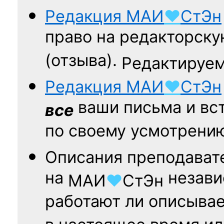
Редакция
МАИ
♥
СтЭн
право на редакторску
(отзыва).
Редактируем
Редакция
МАИ
♥
СтЭн
ваши письма и вст
все
по своему усмотрени
Описания преподават
на
независ
МАИ
♥
СтЭн
работают ли описыва