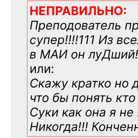
НЕПРАВИЛЬНО:
Преподователь п
супер!!!!111 Из вс
в МАИ он луДший!!
или:
Скажу кратко но 
что бы понять кто
Суки как она я не
Никогда!!! Конче