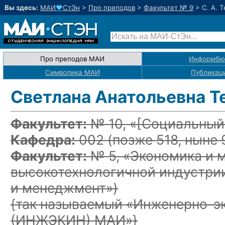
Вы здесь:
МАИ
♥
СтЭн
>
Про преподов
>
Факультет № 9
>
С. А. 
Про преподов МАИ
Информбю
Символика МАИ
Публикац
Светлана Анатольевна 
Факультет:
№ 10, «
[Социальный
Кафедра:
002
(позже 518, ныне 
Факультет:
№ 5, «Экономика и 
высокотехнологичной индустри
и менеджмент»)
{так называемый «Инженерно-э
(ИНЖЭКИН) МАИ»}