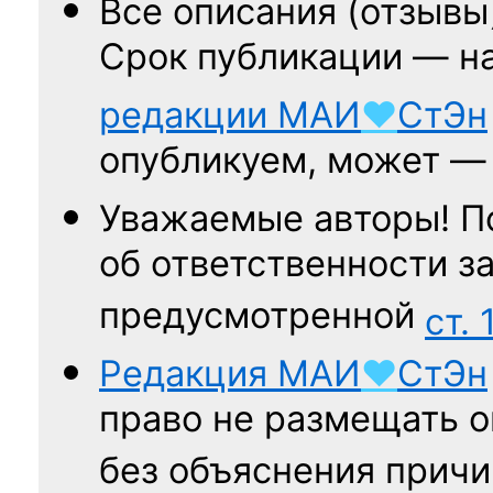
Все описания (отзывы
Срок публикации — н
редакции
МАИ
♥
СтЭн
опубликуем, может 
Уважаемые авторы! П
об ответственности за
предусмотренной
ст. 
Редакция
МАИ
♥
СтЭн
право не размещать о
без объяснения причи