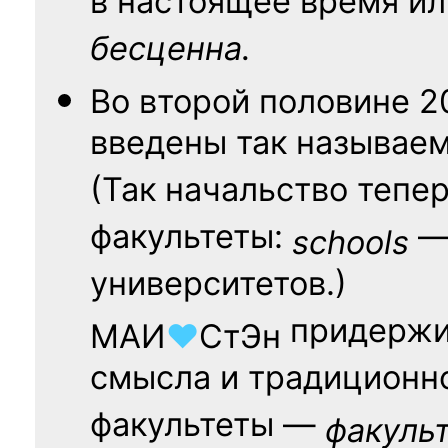
в настоящее время ил
бесценна.
Во второй половине
2
введены так называе
(Так начальство тепе
факультеты:
— 
schools
университетов.)
придержи
МАИ
♥
СтЭн
смысла и традиционн
факультеты —
факуль