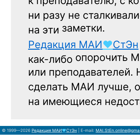
к преподавателю,
с к
ни разу
не сталкивали
заметки.
на эти
Редакция
МАИ
♥
СтЭн
опорочить 
как-либо
или преподавателей. 
сделать МАИ лучше, 
на имеющиеся недост
© 1999—2026
Редакция
МАИ
♥
СтЭн
|
E-mail:
MAI.StEn.online@gma