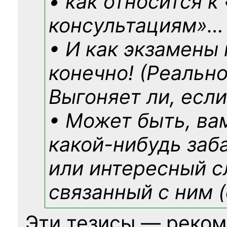
• как относится к
консультациям»
…
• И как экзамены
конечно! (Реально
Выгоняет ли, если
• Может быть, ва
какой-нибудь
заб
или интересный с
связанный с ним (
Эти тезисы — реком