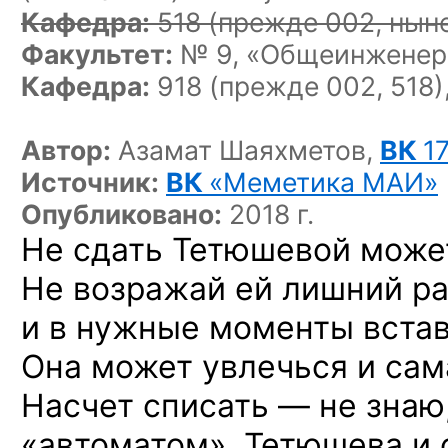
Кафедра:
518
(прежде 002, ныне
Факультет:
№ 9, «Общеинженерн
Кафедра:
918 (прежде 002, 518)
Автор:
Азамат Шаяхметов,
ВК
1
Источник:
ВК
«Меметика МАИ»
Опубликовано:
2018 г.
Не сдать Тетюшевой может
Не возражай ей лишний ра
и в нужные моменты встав
Она может увлечься и са
Насчет списать — не знаю
«автоматом». Тетюшева и 