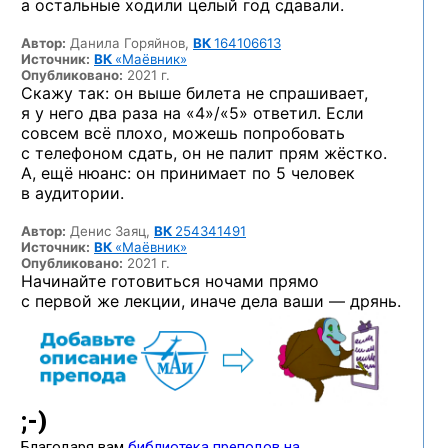
а остальные ходили целый год сдавали.
Автор:
Данила Горяйнов,
ВК
164106613
Источник:
ВК
«Маёвник»
Опубликовано:
2021 г.
Скажу так: он выше билета не спрашивает,
я у него два раза на «4»/«5» ответил. Если
совсем всё плохо, можешь попробовать
с телефоном сдать, он не палит прям жёстко.
А, ещё нюанс: он принимает по 5 человек
в аудитории.
Автор:
Денис Заяц,
ВК
254341491
Источник:
ВК
«Маёвник»
Опубликовано:
2021 г.
Начинайте готовиться ночами прямо
с первой же лекции, иначе дела ваши — дрянь.