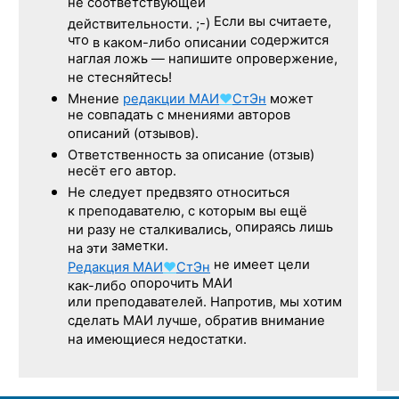
не соответствующей
Если вы считаете,
действительности. ;-)
что
содержится
в каком-либо описании
наглая ложь — напишите опровержение,
не стесняйтесь!
Мнение
редакции
МАИ
♥
СтЭн
может
не совпадать с мнениями авторов
описаний (отзывов).
Ответственность
за описание
(отзыв)
несёт его автор.
Не следует
предвзято относиться
к преподавателю,
с которым
вы ещё
опираясь лишь
ни разу
не сталкивались,
заметки.
на эти
не имеет цели
Редакция
МАИ
♥
СтЭн
опорочить МАИ
как-либо
или преподавателей. Напротив, мы хотим
сделать МАИ лучше, обратив внимание
на имеющиеся недостатки.