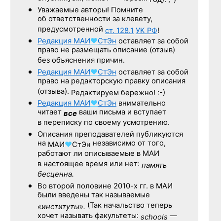
Уважаемые авторы! Помните
об ответственности за клевету,
предусмотренной
ст. 128.1
УК РФ
!
Редакция
МАИ
♥
СтЭн
оставляет за собой
право не размещать описание (отзыв)
без объяснения причин.
Редакция
МАИ
♥
СтЭн
оставляет за собой
право на редакторскую правку описания
(отзыва).
Редактируем бережно! :-)
Редакция
МАИ
♥
СтЭн
внимательно
читает
ваши письма и вступает
все
в переписку по своему усмотрению.
Описания преподавателей публикуются
на
независимо от того,
МАИ
♥
СтЭн
работают ли описываемые в МАИ
в настоящее время или нет:
память
бесценна.
Во второй половине
2010-х гг.
в МАИ
были введены так называемые
(Так начальство теперь
«институты».
хочет называть факультеты:
—
schools