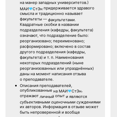
на манер западных университетов.)
придерживается здравого
МАИ
♥
СтЭн
смысла и традиционно называет
факультеты —
факультетами.
Квадратные скобки в названии
подразделения (кафедры, факультета)
означают, что подразделение было:
реорганизовано; переименовано;
расформировано; включено в состав
другого подразделения (кафедры,
факультета) и т. п. Наименования
некоторых подразделений (ныне
реорганизованных или упразднённых)
даны на момент написания отзыва
о преподавателе.
Описания преподавателей,
опубликованные
,
на
МАИ
♥
СтЭн
отражают
опыт
личный
и являются
субъективными оценочными суждениями
их авторов. Информация в отзыве может
быть непроверенной и вообще