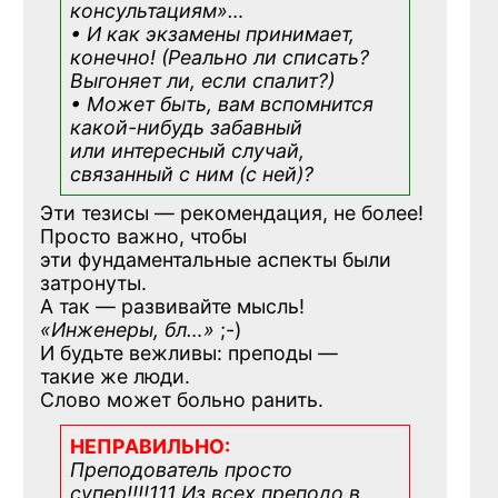
консультациям»
…
• И как экзамены принимает,
конечно! (Реально ли списать?
Выгоняет ли, если спалит?)
• Может быть, вам вспомнится
какой-нибудь
забавный
или интересный случай,
связанный с ним (с ней)?
Эти тезисы — рекомендация, не более!
Просто важно, чтобы
эти фундаментальные аспекты были
затронуты.
А так — развивайте мысль!
«Инженеры, бл…»
;-)
И будьте вежливы: преподы —
такие же люди.
Слово может больно ранить.
НЕПРАВИЛЬНО:
Преподователь просто
супер!!!!111 Из всех преподо в