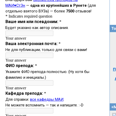
То
П
«М