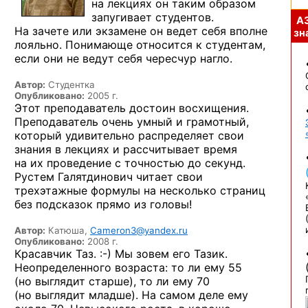
на лекциях
он таким образом
запугивает студентов.
А
На зачете
или экзамене
он ведет себя вполне
зна
лояльно. Понимающе относится
к студентам,
если они
не ведут
себя чересчур нагло.
Автор:
Студентка
Опубликовано:
2005 г.
Этот преподаватель достоин восхищения.
Преподаватель очень умный и грамотный,
который удивительно распределяет свои
знания в лекциях и рассчитывает время
на их проведение с точностью до секунд.
Рустем Галятдинович читает свои
трехэтажные формулы на несколько страниц
без подсказок прямо из головы!
Автор:
Катюша,
Cameron3@yandex.ru
Опубликовано:
2008 г.
Красавчик
Таз. :-)
Мы зовем его Тазик.
Неопределенного возраста: то ли ему 55
(но выглядит старше), то ли ему 70
(но выглядит младше). На самом деле ему