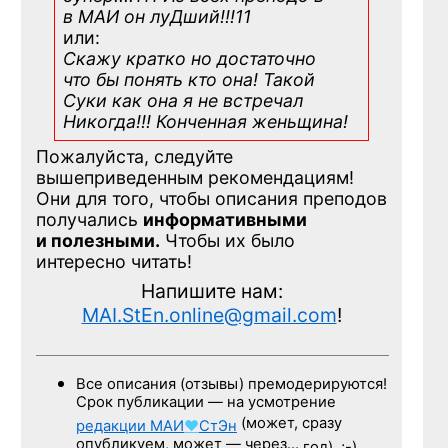
в МАИ он луДший!!!11
или:
Скажу кратко но достаточно
что бы понять кто она! Такой
Суки как она я не встречал
Никогда!!! Конченная
женьщина!
Пожалуйста, следуйте
вышеприведенным рекомендациям!
Они для того, чтобы описания преподов
получались
информативными
и полезными.
Чтобы их было
интересно читать!
Напишите нам:
MAI.StEn.online@gmail.com
!
Все описания (отзывы) премодерируются!
Срок публикации — на усмотрение
(может, сразу
редакции
МАИ
♥
СтЭн
опубликуем, может — через…
год). ;-)