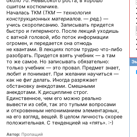
около 70. Невысокого роста, в хорошо
сшитом костюмчике.
Началась ТКМ (
ТКМ — технология
конструкционных
материалов. — ред.
) —
учись скорописанию. Записывать придется
быстро и гипермного. После лекций уходишь
с ватной головой, ибо поток информации
огромен, и передается она отнюдь
не квантами. В лекциях потом трудно
что-либо
разобрать. Придется взять учебник — а там
то же самое. Но записывать обязательно:
Эм
только учебник — это провал. Предмет знает,
любит и понимает. При желании научиться —
как не фиг делать. Иногда разряжает
обстановку анекдотами. Смешными
анекдотами. К дисциплине строг.
Единственное, чем его можно реально
вывести из себя, так это тупыми вопросами
и откровенным непониманием элементарных,
на его взгляд, вещей. В целом личность скорее
положительная. С тенденцией
на «пять». :-)
Автор:
Пропащий