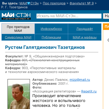
Вы здесь:
МАИ
♥
СтЭн
>
Про преподов
>
Факультет № 9
>
Р. Г. Тазетдинов
Пл
Про преподов
Информбюро
Ландшафт
МАИ
Символика МАИ
Публикации
МАИ
и маёвцы
Рустем Галятдинович Тазетдинов
Факультет:
№ 9, «Общеинженерная подготовка»
Кафедра:
901, «
[Технология конструкционных
материалов]
»
Кафедра:
903, «Перспективные материалы
и технологии аэрокосмического назначения»
Автор:
Денис Павлюк,
mizz@mail.ru
Опубликовано:
2001 г.
Фото:
«Ассоциация репетиторов» —
Repetit.ru
Производит впечатление
жестокого
и вспыльчивого
человека.
Но это
только