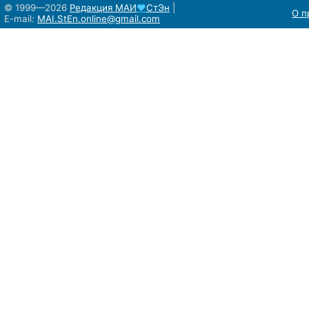
© 1999—2026
Редакция
МАИ
♥
СтЭн
|
О п
E-mail:
MAI.StEn.online@gmail.com