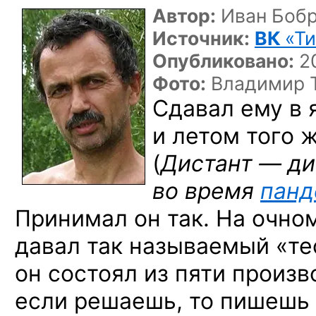
Автор:
Иван Боб
Источник:
ВК
«Т
Опубликовано:
20
Фото:
Владимир 
Сдавал ему в 
и летом того 
(
Дистант — ди
во время
пан
Принимал он так. На очно
давал так называемый «те
он состоял из пяти произв
если решаешь, то пишешь 