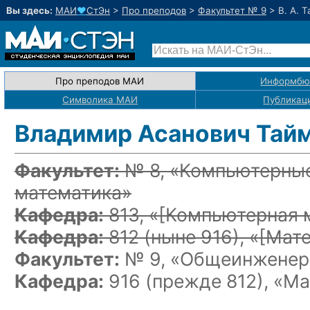
Вы здесь:
МАИ
♥
СтЭн
>
Про преподов
>
Факультет № 9
>
В. А. 
Про преподов МАИ
Информбю
Символика МАИ
Публикац
Владимир Асанович Тай
Факультет:
№ 8, «Компьютерные
математика»
Кафедра:
813, «
[Компьютерная 
Кафедра:
812
(ныне 916)
, «
[Мат
Факультет:
№ 9, «Общеинженерн
Кафедра:
916 (прежде 812), «М