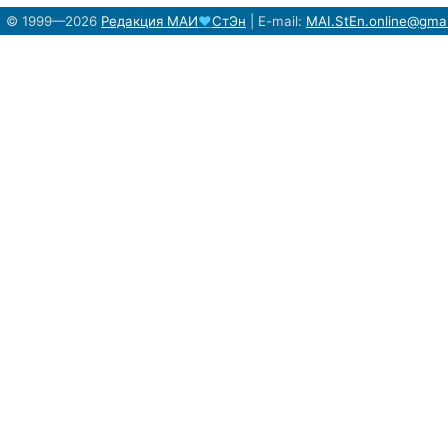
© 1999—2026
Редакция
МАИ
♥
СтЭн
|
E-mail:
MAI.StEn.online@gma