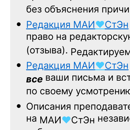
без объяснения причи
Редакция
МАИ
♥
СтЭн
право на редакторску
(отзыва).
Редактируем
Редакция
МАИ
♥
СтЭн
ваши письма и вст
все
по своему усмотрени
Описания преподават
на
независ
МАИ
♥
СтЭн