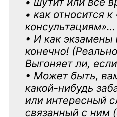
• шутит или все в
• как относится к
консультациям»
…
• И как экзамены
конечно! (Реально
Выгоняет ли, если
• Может быть, ва
какой-нибудь
заб
или интересный с
связанный с ним (