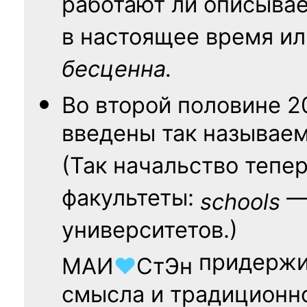
работают ли описыва
в настоящее время ил
бесценна.
Во второй половине
2
введены так называе
(Так начальство тепе
факультеты:
— 
schools
университетов.)
придержи
МАИ
♥
СтЭн
смысла и традиционн