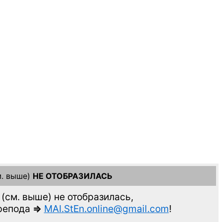
. выше)
НЕ ОТОБРАЗИЛАСЬ
(см. выше)
не отобразилась,
препода
=>
MAI.StEn.online@gmail.com
!