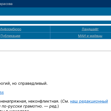
Тарасова
Информбюро
Ландшафт
Публикации
МАИ
и маёвцы
огий, но справедливый.
56
ненапряжная,
неконфликтная. (
См.
наш редакционный
я
по-русски
грамотно. — ред.
)