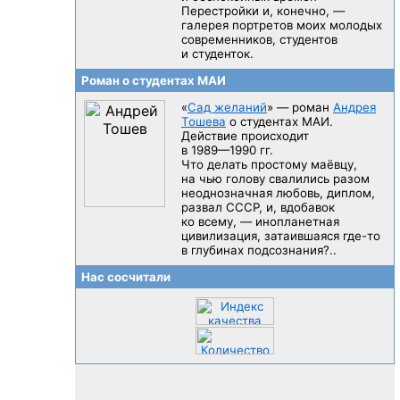
Перестройки и, конечно, —
галерея портретов моих молодых
современников, студентов
и студенток.
Роман о студентах МАИ
«
Сад желаний
» — роман
Андрея
Тошева
о студентах МАИ.
Действие происходит
в 1989—1990 гг.
Что делать простому маёвцу,
на чью голову свалились разом
неоднозначная любовь, диплом,
развал CCCP, и, вдобавок
ко всему, — инопланетная
цивилизация, затаившаяся
где-то
в глубинах подсознания?..
Нас сосчитали