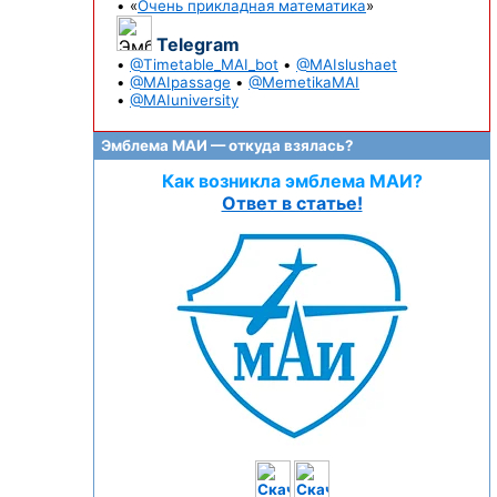
• «
Очень прикладная математика
»
Telegram
•
@Timetable_MAI_bot
•
@MAIslushaet
•
@MAIpassage
•
@MemetikaMAI
•
@MAIuniversity
Эмблема МАИ — откуда взялась?
Как возникла эмблема МАИ?
Ответ в статье!