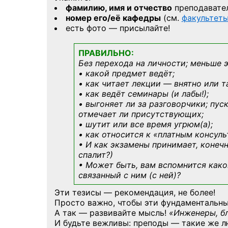
фамилию, имя и отчество
преподавате
номер его/её кафедры
(см.
факультет
есть фото — присылайте!
ПРАВИЛЬНО:
Без перехода на личности; меньше 
• какой предмет ведёт;
• как читает лекции — внятно или т
• как ведёт семинары (и лабы!);
• выгоняет ли за разговорчики; пус
отмечает ли присутствующих;
• шутит или все время угрюм(а);
• как относится к «платным консул
• И как экзамены принимает, конечн
спалит?)
• Может быть, вам вспомнится
како
связанный с ним (с ней)?
Эти тезисы — рекомендация, не более!
Просто важно, чтобы эти фундаментальны
А так — развивайте мысль!
«Инженеры, б
И будьте вежливы: преподы — такие же л