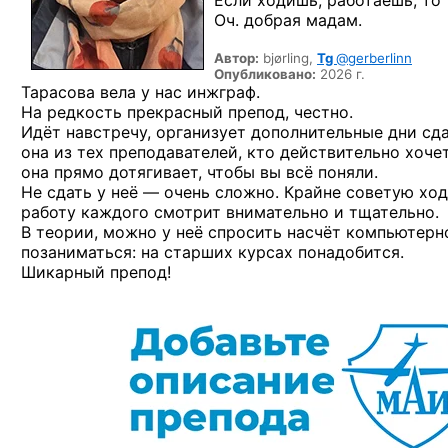
Если ходишь, работаешь, то 
Оч. добрая мадам.
Автор:
bjørling,
Tg
@gerberlinn
Опубликовано:
2026 г.
Тарасова вела у нас инжграф.
На редкость прекрасный препод, честно.
Идёт навстречу, организует дополнительные дни сда
она из тех преподавателей, кто действительно хоч
она прямо дотягивает, чтобы вы всё поняли.
Не сдать у неё — очень сложно. Крайне советую хо
работу каждого смотрит внимательно и тщательно.
В теории, можно у неё спросить насчёт компьютерн
позаниматься: на старших курсах понадобится.
Шикарный препод!