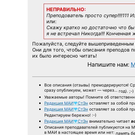
НЕПРАВИЛЬНО:
Преподователь просто супер!!!!111 И
или:
Скажу кратко но достаточно что бы 
я не встречал Никогда!!! Конченная
Пожалуйста, следуйте вышеприведенным
Они для того, чтобы описания преподов 
их было интересно читать!
Напишите нам:
M
Все описания (отзывы) премодерируются! С
сразу опубликуем, может — через…
год). ;-)
Уважаемые авторы! Помните об ответственн
Редакция
МАИ
♥
СтЭн
оставляет за собой пр
Редакция
МАИ
♥
СтЭн
оставляет за собой пр
Редактируем бережно! :-)
Редакция
МАИ
♥
СтЭн
внимательно читает
в
Описания преподавателей публикуются на
М
в МАИ в настоящее время или нет:
память б