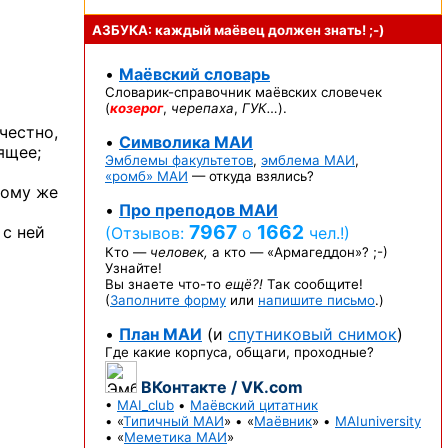
АЗБУКА: каждый маёвец должен
знать! ;-)
•
Маёвский словарь
Словарик-справочник
маёвских словечек
(
козерог
,
черепаха
,
ГУК…
).
честно,
•
Символика МАИ
ящее;
Эмблемы факультетов
,
эмблема МАИ
,
«ромб» МАИ
— откуда взялись?
тому же
•
Про преподов МАИ
7967
1662
 с ней
(Отзывов:
о
чел.!)
Кто —
человек,
а кто —
«Армагеддон»? ;-)
Узнайте!
Вы знаете
что-то
ещё?!
Так сообщите!
(
Заполните форму
или
напишите письмо
.)
•
План МАИ
(и
спутниковый снимок
)
Где какие корпуса, общаги, проходные?
ВКонтакте / VK.com
•
MAI_club
•
Маёвский цитатник
• «
Типичный МАИ
» • «
Маёвник
» •
MAIuniversity
• «
Меметика МАИ
»