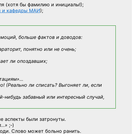
ля
(хотя бы фамилию и инициалы!);
ы и кафедры МАИ
);
эмоций, больше фактов и доводов:
араторит, понятно или не очень;
кает ли опоздавших;
ьтациям»
…
о! (Реально ли списать? Выгоняет ли, если
й-нибудь
забавный или интересный случай,
е аспекты были затронуты.
л…»
;-)
юди. Слово может больно ранить.