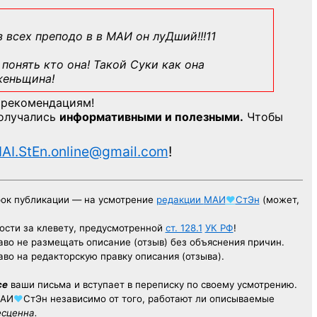
з всех преподо в в МАИ он луДший!!!11
понять кто она! Такой Суки как она
женьщина!
 рекомендациям!
получались
информативными и полезными.
Чтобы
AI.StEn.online@gmail.com
!
рок публикации — на усмотрение
редакции
МАИ
♥
СтЭн
(может,
ости за клевету, предусмотренной
ст. 128.1
УК РФ
!
аво не размещать описание (отзыв) без объяснения причин.
аво на редакторскую правку описания (отзыва).
се
ваши письма и вступает в переписку по своему усмотрению.
АИ
♥
СтЭн
независимо от того, работают ли описываемые
есценна.