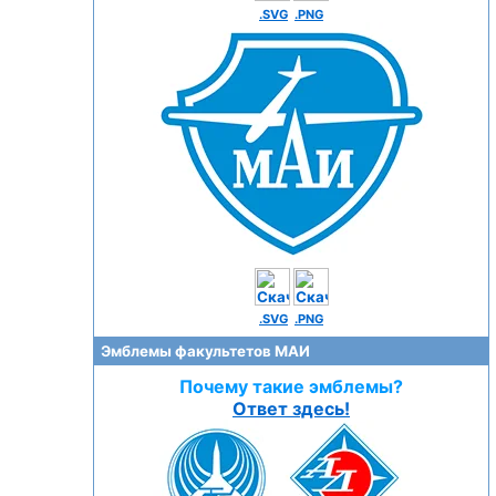
.SVG
.PNG
.SVG
.PNG
Эмблемы факультетов МАИ
Почему такие эмблемы?
Ответ здесь!