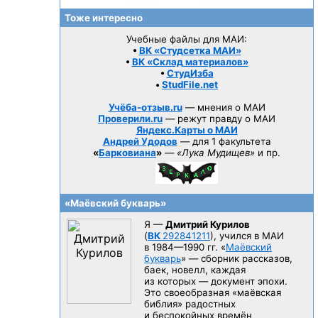
Тоже интересно
Учебные файлы для МАИ:
•
ВК «Студсетка МАИ»
•
ВК «Склад материалов»
•
СтудИзба
•
StudFile.net
Учёба-отзыв.ru
— мнения о МАИ
Проверили.ru
— режут правду о МАИ
Яндекс.Карты о МАИ
Андрей Удодов
— для 1 факультета
«
Барковиана
»
—
«Лука Мудищев»
и пр.
«Маёвский букварь»
Я —
Дмитрий Курилов
(
ВК
292841211
), учился в МАИ
в 1984—1990 гг.
«
Маёвский
букварь
» — сборник рассказов,
баек, новелл, каждая
из которых — документ эпохи.
Это своеобразная «маёвская
библия» радостных
и беспокойных времён