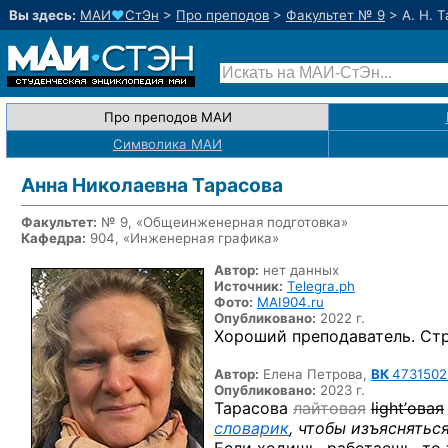
Вы здесь:
МАИ
♥
СтЭн
>
Про преподов
>
Факультет № 9
>
А. Н. 
Про преподов МАИ
Символика МАИ
Анна Николаевна Тарасова
Факультет:
№ 9, «Общеинженерная подготовка»
Кафедра:
904, «Инженерная графика»
Автор:
нет данных
Источник:
Telegra.ph
Фото:
MAI904.ru
Опубликовано:
2022 г.
Хороший преподаватель. Стр
Автор:
Елена Петрова,
ВК
4731502
Опубликовано:
2023 г.
Тарасова
лайтовая
light’овая
словарик
, чтобы изъяснятьс